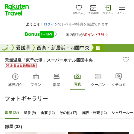
お気に入り
予約確認
ログイン
メニュー
全国
全国
愛媛県
西条・新居浜・四国中央
天然温泉「東
天然温泉「東予の湯」スーパーホテル四国中央
写真
施設紹介
プラン
部屋
クーポン
クチコミ
フォトギャラリー
部屋 (33)
温泉 (9)
食事 (12)
その他 (17)
施設・外観 (12)
シャワールーム 
部屋 (33)