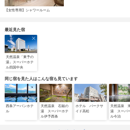
【女性専用】シャワールーム
最近見た宿
天然温泉「東予の
湯」スーパーホテ
ル四国中央
同じ宿を見た人はこんな宿も見ています
西条アーバンホテ
天然温泉 石鎚の
ホテル パークサ
天然温泉 
ル
湯 スーパーホテ
イド高松
湯 スーパ
ル伊予西条
ル今治