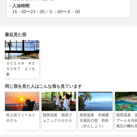
入浴時間
15：00〜23：00／６：00〜８：00
最近見た宿
ＯＣＥＡＮ ＲＥ
ＳＯＲＴ えぐち
家
同じ宿を見た人はこんな宿も見ています
吹上浜フィールド
指宿温泉 指宿フ
指宿温泉 夫婦露
指宿温泉 
ホテル
ェニックスホテル
天風呂の宿 吟松
プール＆夫
（ぎんしょう）
風呂の離れ
離庵