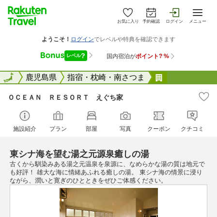
お気に入り
予約確認
ログイン
メニュー
全国
全国
鹿児島県
指宿・枕崎・南さつま
ＯＣＥＡＮ 
ＯＣＥＡＮ ＲＥＳＯＲＴ えぐち家
施設紹介
プラン
部屋
写真
クーポン
クチコミ
東シナ海を望む湯之元源泉癒しの湯
古くから馴染みある湯之元温泉を泉源に、なめらかな湯の質は地元で
も好評！ 雄大な海に情緒あふれる癒しの湯。 東シナ海の情景に浸り
ながら、潤いと寛ぎのひとときをぜひご体感ください。