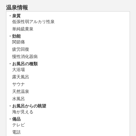
温泉情報
泉質
低張性弱アルカリ性泉
単純硫黄泉
効能
関節痛
疲労回復
慢性消化器病
お風呂の種類
大浴場
露天風呂
サウナ
天然温泉
水風呂
お風呂からの眺望
海が見える
備品
テレビ
電話