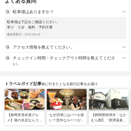
よくある質問
駐車場はありますか？
駐車場は下記をご確認ください。
有り ２台 無料 予約不要
最終更新日：2012-03-16
アクセス情報を教えてください。
チェックイン時間・チェックアウト時間を教えてくださ
い。
トラベルガイド記事
旅に行きたくなる旅行記事をお届け
【静岡市清水港グル
なぜ沼津にはバーが多
【静岡県焼津市・なか
メ】港の名店ならコ
い？意外なルーツがわ
むら館】「焼津温泉」
コ！マグロ食べ比べや
かる店へ【静岡県沼津
発祥の地で「浮遊体
激レア“サバの氷室盛
市・BAR FRANK／ね
験」 開発期間3年の温