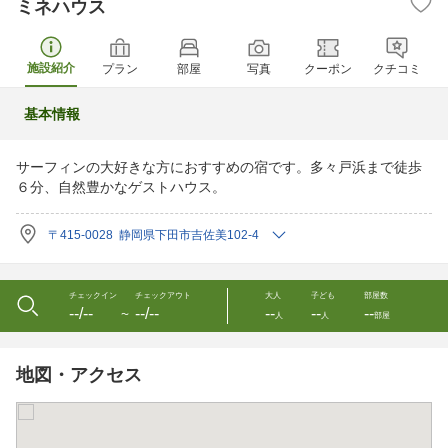
ミネハウス
施設紹介
プラン
部屋
写真
クーポン
クチコミ
基本情報
サーフィンの大好きな方におすすめの宿です。多々戸浜まで徒歩
６分、自然豊かなゲストハウス。
〒415-0028 静岡県下田市吉佐美102-4
チェックイン
チェックアウト
大人
子ども
部屋数
--/--
--/--
--
--
--
〜
人
人
部屋
地図・アクセス