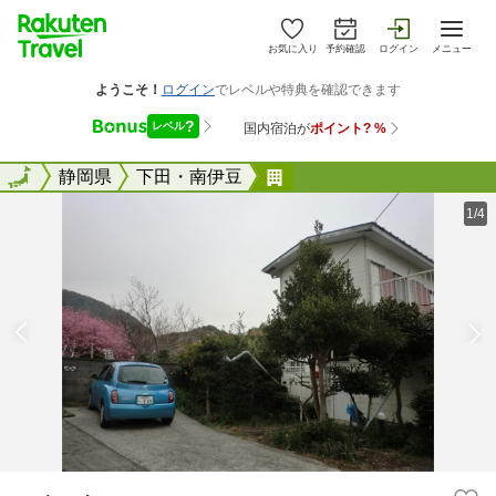
お気に入り
予約確認
ログイン
メニュー
全国
全国
静岡県
下田・南伊豆
ミネハウス
1/4