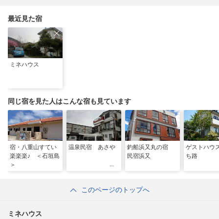
り”港周辺の店5選
こと白鳥】
泉商品で手がすべすべ
最近見た宿
ミネハウス
同じ宿を見た人はこんな宿も見ています
宿・八重山すてい
温泉民宿 あさや
釣船浜又丸の宿
ゲストハウ
楽楽楽♪ ＜石垣島
民宿浜又
ち路
＞
このページのトップへ
ミネハウス