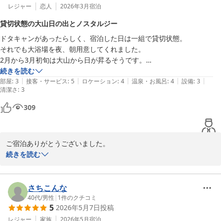
レジャー
恋人
2026年3月
宿泊
貸切状態の大山日の出とノスタルジー
ドタキャンがあったらしく、宿泊した日は一組で貸切状態。

それでも大浴場を夜、朝用意してくれました。

2月から3月初旬は大山から日が昇るそうです。

建物は古く昭和で時が止まり、ノスタルジーを感じる旅館でした。
続きを読む
|
|
|
|
|
部屋
:
3
接客・サービス
:
5
ロケーション
:
4
温泉・お風呂
:
4
設備
:
3
清潔さ
:
3
309
ご宿泊ありがとうございました。

当日はゆっくりお過ごしいただけたようで何よりです。貸切のよう
続きを読む
な静かな時間の中で、大山からの日の出や昭和の面影が残る館の雰
囲気を感じていただけて嬉しく思います。

さちこんな
また季節を変えると違った景色も楽しめますので、ぜひのんびりし
40代
/
男性
|
1
件のクチコミ
5
2026年5月7日
投稿
にお越しください。心よりお待ちしております。
レジャー
家族
2026年5月
宿泊