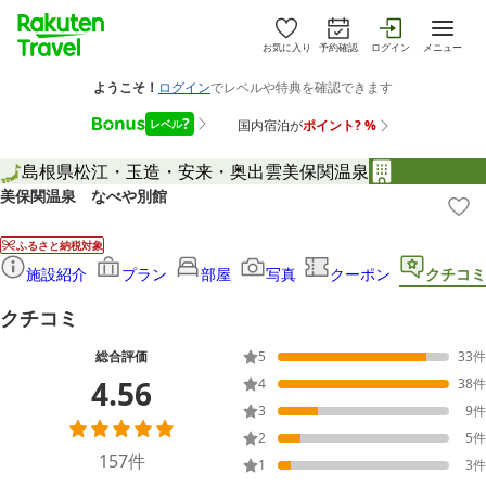
お気に入り
予約確認
ログイン
メニュー
島根県
松江・玉造・安来・奥出雲
美保関温泉
美保関温泉 なべや別館
ふるさと納税対象
施設紹介
プラン
部屋
写真
クーポン
クチコミ
クチコミ
総合評価
5
33
件
4.56
4
38
件
3
9
件
2
5
件
157
件
1
3
件