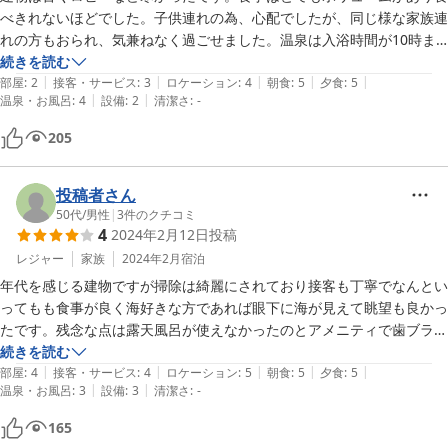
べきれないほどでした。子供連れの為、心配でしたが、同じ様な家族連
れの方もおられ、気兼ねなく過ごせました。温泉は入浴時間が10時ま
でなので、早めに夕食を済ませるか食事前に済ませておくかしたほうが
続きを読む
|
|
|
|
|
よいです。トロン温泉で身体はとても温まりました。大山が見えなかっ
部屋
:
2
接客・サービス
:
3
ロケーション
:
4
朝食
:
5
夕食
:
5
|
|
温泉・お風呂
:
4
設備
:
2
清潔さ
:
-
たのは残念でした。
205
投稿者さん
50代
/
男性
|
3
件のクチコミ
4
2024年2月12日
投稿
レジャー
家族
2024年2月
宿泊
年代を感じる建物ですが掃除は綺麗にされており接客も丁寧でなんとい
ってもも食事が良く海好きな方であれば眼下に海が見えて眺望も良かっ
たです。残念な点は露天風呂が使えなかったのとアメニティで歯ブラシ
セットぐらいはあっても良かったかなと思いました。
続きを読む
|
|
|
|
|
部屋
:
4
接客・サービス
:
4
ロケーション
:
5
朝食
:
5
夕食
:
5
|
|
温泉・お風呂
:
3
設備
:
3
清潔さ
:
-
165