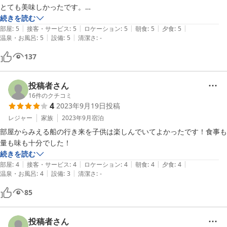
とても美味しかったです。

部屋からは大山の裾野から昇る太陽がとても綺麗でした。
続きを読む
|
|
|
|
|
部屋
:
5
接客・サービス
:
5
ロケーション
:
5
朝食
:
5
夕食
:
5
|
|
温泉・お風呂
:
5
設備
:
5
清潔さ
:
-
137
投稿者さん
16
件のクチコミ
4
2023年9月19日
投稿
レジャー
家族
2023年9月
宿泊
部屋からみえる船の行き来を子供は楽しんでいてよかったです！食事も
続きを読む
|
|
|
|
|
部屋
:
4
接客・サービス
:
4
ロケーション
:
4
朝食
:
4
夕食
:
4
|
|
温泉・お風呂
:
4
設備
:
3
清潔さ
:
-
85
投稿者さん