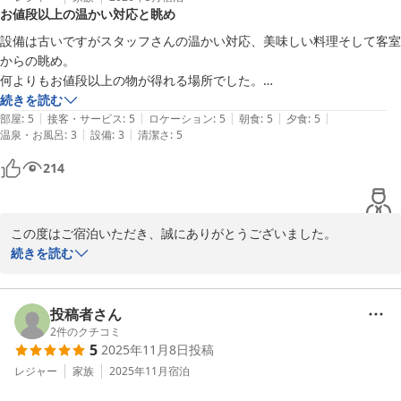
美保関温泉 なべや別館
お値段以上の温かい対応と眺め
2026-05-09
設備は古いですがスタッフさんの温かい対応、美味しい料理そして客室
からの眺め。

何よりもお値段以上の物が得れる場所でした。

ありがとうございました。
続きを読む
|
|
|
|
|
部屋
:
5
接客・サービス
:
5
ロケーション
:
5
朝食
:
5
夕食
:
5
|
|
温泉・お風呂
:
3
設備
:
3
清潔さ
:
5
214
この度はご宿泊いただき、誠にありがとうございました。

スタッフの対応やお料理、客室からの眺めまでご満足いただけたよ
続きを読む
うで、大変嬉しく拝見しました。

建物や設備は年季が入っておりますが、その分、心を込めたおもて
投稿者さん
なしで少しでも快適にお過ごしいただけるよう努めております。

2
件のクチコミ
5
2025年11月8日
投稿
「お値段以上」とのお言葉は、私どもにとって何より励みになりま
す。

レジャー
家族
2025年11月
宿泊