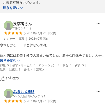
ご来館有難うございます。

お部屋からの景色にご満足頂き大変嬉しく思います。

続きを読む
日の出前の大山、美保湾の朝焼けも大変きれいです。

また魚を積んで境港に入港する漁船の景色もすばらしいです。

お料理もご満足いただき有り難く思います。

投稿者さん
またのご来館をお待ちしております。

2
件のクチコミ
5
2023年7月25日
投稿
有難うございました。
レジャー
家族
2023年7月
宿泊
2018-06-18
水木しげるロードと併せて宿泊。

個人的には必要十分で大変良い宿でした。勝手な想像をすると、人手不
足と設備老朽化の中、いろいろ選択と集中をされたように見えた宿でし
続きを読む
|
|
|
|
|
た。ただ、諦めたと思われるところは私は気にならないし、力を残した
部屋
:
5
接客・サービス
:
5
ロケーション
:
5
朝食
:
5
夕食
:
5
|
|
温泉・お風呂
:
4
設備
:
4
清潔さ
:
-
ところは私の嗜好には合っていました。

1
275
・古い建物で全体的にいろいろと古め。エレベーター等なし。掃除はき
ちんとされています。

・露天風呂は休止中。(予約ページにきちんと案内はありました。)

みきちん555
・売店は無く自販機のみ。

50代
/
女性
|
2
件のクチコミ
5
2023年7月23日
投稿
が特に気にならないなら良い宿だと思います。
