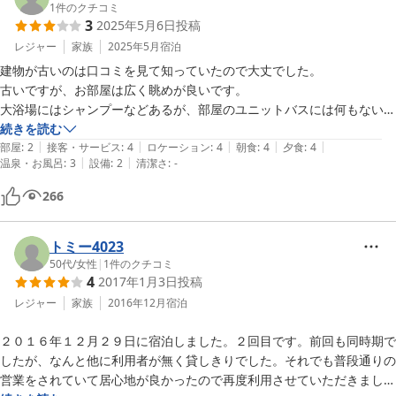
1
件のクチコミ
3
2025年5月6日
投稿
レジャー
家族
2025年5月
宿泊
建物が古いのは口コミを見て知っていたので大丈でした。

古いですが、お部屋は広く眺めが良いです。

大浴場にはシャンプーなどあるが、部屋のユニットバスには何もないの
で、入る人は持っていった方がいい。

続きを読む
|
|
|
|
|
部屋の洗面所にはコンセントがないので、朝ドライヤー等使う時に困っ
部屋
:
2
接客・サービス
:
4
ロケーション
:
4
朝食
:
4
夕食
:
4
|
|
温泉・お風呂
:
3
設備
:
2
清潔さ
:
-
た。

お食事は量は充分あり、接客も丁寧で応援したくなる感じがした。
266
トミー4023
50代
/
女性
|
1
件のクチコミ
4
2017年1月3日
投稿
レジャー
家族
2016年12月
宿泊
２０１６年１２月２９日に宿泊しました。２回目です。前回も同時期で
したが、なんと他に利用者が無く貸しきりでした。それでも普段通りの
営業をされていて居心地が良かったので再度利用させていただきまし