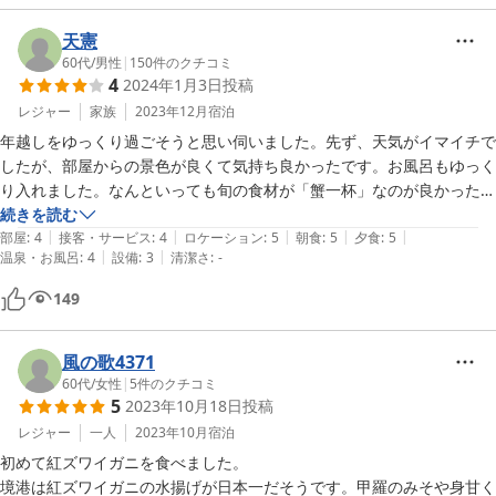
天憲
60代
/
男性
|
150
件のクチコミ
4
2024年1月3日
投稿
レジャー
家族
2023年12月
宿泊
年越しをゆっくり過ごそうと思い伺いました。先ず、天気がイマイチで
したが、部屋からの景色が良くて気持ち良かったです。お風呂もゆっく
り入れました。なんといっても旬の食材が「蟹一杯」なのが良かったで
す。

続きを読む
|
|
|
|
|
このお値段で、あの食事は最高でした。ありがとうございました。
部屋
:
4
接客・サービス
:
4
ロケーション
:
5
朝食
:
5
夕食
:
5
|
|
温泉・お風呂
:
4
設備
:
3
清潔さ
:
-
149
風の歌4371
60代
/
女性
|
5
件のクチコミ
5
2023年10月18日
投稿
レジャー
一人
2023年10月
宿泊
初めて紅ズワイガニを食べました。

境港は紅ズワイガニの水揚げが日本一だそうです。甲羅のみそや身甘く