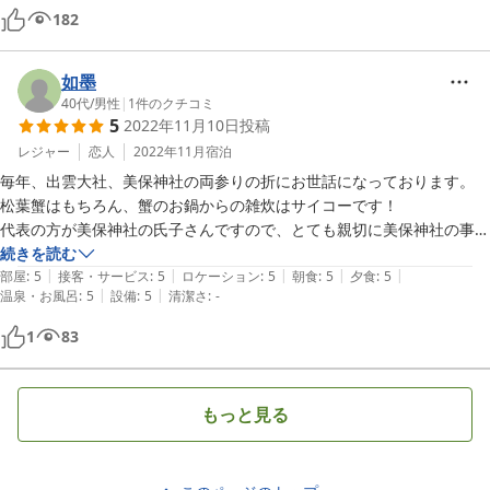
大きな蟹丸ごと一匹を剥きながら夢中で食べました。

182
他にもお魚一尾丸ごとの煮つけや牛肉など、おなか一杯に美味しくいた
だきました。

如墨
温泉は同行者には熱すぎたようですが、私は熱い湯が好きなので、複数
40代
/
男性
|
1
件のクチコミ
5
2022年11月10日
投稿
回入りました。

大きな湯船に手足を伸ばしてのんびり浸かり、寝るときまで体のポカポ
レジャー
恋人
2022年11月
宿泊
カが続きました。

毎年、出雲大社、美保神社の両参りの折にお世話になっております。

松葉蟹はもちろん、蟹のお鍋からの雑炊はサイコーです！

宿のご主人がとても親切で、教えていただいた境港の市場で干しかれい
代表の方が美保神社の氏子さんですので、とても親切に美保神社の事を
を買いました。

教えてくださります。美保神社に来られる折は是非とも六社参りを！

続きを読む
ありがとうございました。

|
|
|
|
|
また、来年もお世話になります！

部屋
:
5
接客・サービス
:
5
ロケーション
:
5
朝食
:
5
夕食
:
5
|
|
温泉・お風呂
:
5
設備
:
5
清潔さ
:
-
温泉はお肌ツルツルです。
エレベーター、WiFiなどがないということは、宿のウェブサイトに明記
1
83
してあり納得して宿泊したので、マイナス評価にはなりませんでした。
もっと見る