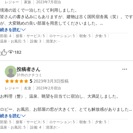
レジャー
家族
2023年7月
宿泊
宿の方も少人数ながら良い対応です。料理は始めから全て出ているスタ
境港の近くで一泊したくて利用しました。

イルで、天ぷら等の後から出るタイプの料理は無かったです。ただ、最
皆さんの書き込みにもありますが、建物は古く国民宿舎風（笑）。です
近人手不足か、他の宿で中居さんが全然来なかったり、冷めた料理を持
が、大変眺めの良い部屋を用意してくださいました。

ってくることがよくあったので、割り切ってこのスタイルの方が良いと
量控え目プランでしたが、お魚、お肉も含まれたコースで、量も満足、
続きを読む
感じました。

|
|
|
|
|
美味しかったです。

部屋
:
4
接客・サービス
:
5
ロケーション
:
5
朝食
:
5
夕食
:
5
|
|
料理はこのスタイルでおいしく食べられる料理ばかりでとても良かった
温泉・お風呂
:
5
設備
:
3
清潔さ
:
-
なにより、オーナーさんが大変ご親切で、美保神社の毎朝の祭事の参拝
です。

をすすめてくださるなど（是非行くべき！）いろいろ教えてくださいま
182
した。

個人的には、露天風呂も復活されて、Wi-Fiもあるともう文句はありま
お安く泊まりたい方には、コスパのいい宿。ほっこりしたい方向けか
せん。
な。
投稿者さん
31
件のクチコミ
5
2023年3月3日
投稿
レジャー
友達
2023年2月
宿泊
お料理（蟹）、温泉、眺望を目当てに宿泊し、大満足しました。

ロビー、お風呂、お部屋の窓が大きくて、とても解放感がありました。

晴れていれば大山が見えるそうで、宿泊当日が曇り空だったのが残念で
続きを読む
|
|
|
|
|
した。

部屋
:
5
接客・サービス
:
5
ロケーション
:
5
朝食
:
5
夕食
:
5
|
|
温泉・お風呂
:
5
設備
:
4
清潔さ
:
-