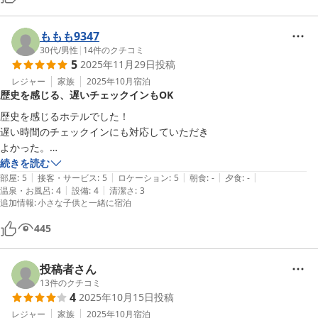
と本当に優しい対応をしてくださり、美保関もいろいろ楽しめました。
境港で止まっていたら行くことのなかったところが思いのほかよかった
うえに、宿の方のご親切な対応に、満足度がさらに上がりました。落ち
ももも9347
着いてのんびりゆったりと過ごせて、とても素敵な時間を過ごせまし
30代
/
男性
|
14
件のクチコミ
5
2025年11月29日
投稿
た。
レジャー
家族
2025年10月
宿泊
歴史を感じる、遅いチェックインもOK
歴史を感じるホテルでした！

遅い時間のチェックインにも対応していただき

よかった。

続きを読む
|
|
|
|
|
まあ機会あればよろしくお願い申し上げます
部屋
:
5
接客・サービス
:
5
ロケーション
:
5
朝食
:
-
夕食
:
-
|
|
温泉・お風呂
:
4
設備
:
4
清潔さ
:
3
追加情報
:
小さな子供と一緒に宿泊
445
投稿者さん
13
件のクチコミ
4
2025年10月15日
投稿
レジャー
家族
2025年10月
宿泊