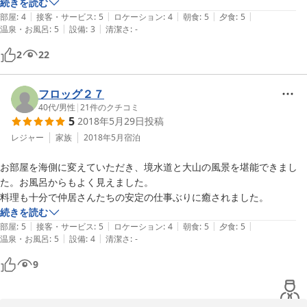
た。今回のプランの活蟹ですが、かに刺身を焼きかに味噌にくぐらせて
続きを読む
|
|
|
|
|
食出来、そのおいしさに感激いたしました。蟹鍋も海藻と大根の付け合
部屋
:
4
接客・サービス
:
5
ロケーション
:
4
朝食
:
5
夕食
:
5
|
|
温泉・お風呂
:
5
設備
:
3
清潔さ
:
-
わせのみのシンプルさが、蟹の甘みを引き出し、目からうろこの美味し
さでした。雑炊も楽勝で完食いたしました。お風呂も湯量が豊富なの
2
22
で、ゆったり出来ました。お部屋も畳が新しく清潔・お布団は掛け布団
の薄さがちょうど良し。部屋の便座の保温機能が無い等、設備が古いの
に、清掃が行き届き余計なものが無いシンプルさは気持ちが落ち着きま
フロッグ２７
す。何よりもスタッフさんが朗らかで、遠慮無く過ごせた事で年末の疲
40代
/
男性
|
21
件のクチコミ
5
2018年5月29日
投稿
れがとれ、新年が元気に迎えられた事に感謝いたします。帰りに美保神
社参拝・境港の水産センターに寄り、家族と共にご馳走を戴き良いお正
レジャー
家族
2018年5月
宿泊
月になりました。ありがとうございました。
お部屋を海側に変えていただき、境水道と大山の風景を堪能できまし
た。お風呂からもよく見えました。

料理も十分で仲居さんたちの安定の仕事ぶりに癒されました。
続きを読む
|
|
|
|
|
部屋
:
5
接客・サービス
:
5
ロケーション
:
4
朝食
:
5
夕食
:
5
|
|
温泉・お風呂
:
5
設備
:
4
清潔さ
:
-
9