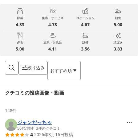
部屋
接客・サービス
ロケーション
朝食
4.33
4.78
4.67
5.00
夕食
温泉・お風呂
設備
清潔さ
5.00
4.11
3.56
3.83
絞り込み
おすすめ順
クチコミの投稿画像・動画
148
件
ジャンだっちゃ
50代
/
男性
|
3
件のクチコミ
4
2026年3月16日
投稿