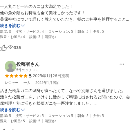
一人丸ごと一匹のカニは大満足でした！

他の魚介類もお料理も全て美味しかったです！

美保神社について詳しく教えていただき、朝のご神事を朝拝することが
できてとてもよかったです！
続きを読む
|
|
|
|
|
部屋
:
3
接客・サービス
:
4
ロケーション
:
5
朝食
:
5
夕食
:
5
|
|
温泉・お風呂
:
4
設備
:
3
清潔さ
:
-
335
投稿者さん
5
件のクチコミ
5
2025年1月26日
投稿
レジャー
一人
2025年1月
宿泊
活きた松葉ガニの刺身が食べたくて、なべや別館さんを選びました。

活きた松葉ガニを、いけすに活かして料理に出されると聞いたので、会
席料理と別に活きた松葉ガニを一匹注文しました。

刺身や甲羅焼き、焼きガニにして食べました。

続きを読む
|
|
|
|
|
カニの刺身は、甘味があって口の中ですぐに無くなり、甲羅焼きはかに
部屋
:
5
接客・サービス
:
5
ロケーション
:
5
朝食
:
5
夕食
:
5
|
|
温泉・お風呂
:
5
設備
:
5
清潔さ
:
-
みそが濃厚で臭みがなく、とても美味しかったです。焼きガニも甘みが
あって美味しかったです。
