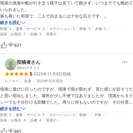
境港の漁港や船が行き交う様子は見ていて飽きず、いつまででも眺めて
また季節ごとに違った景色もお楽しみいただけますので、ぜひ機会
いられました。

がございましたらお越しください。

落ち着いた和室で、二人で泊まるには十分な広さです。

心よりお待ちしております。
続きを読む
美保関温泉 なべや別館
|
|
|
|
|
トロン温泉のお湯は夕と翌朝の二度入ったのですが、

部屋
:
5
接客・サービス
:
5
ロケーション
:
5
朝食
:
5
夕食
:
5
2026-05-09
|
|
温泉・お風呂
:
5
設備
:
3
清潔さ
:
-
朝は脱衣場を温めてくださっており、お宿の気遣いを感じました。

お部屋にもユニットバスありました。

621
食事も豪華で大変美味しく、量控えめプランでも大満足です。

ひとり一杯のカニやその場で焼く和牛のほか、刺身やもずくなどの海鮮
投稿者さん
が特に絶品でした。

3
件のクチコミ
5
2025年11月8日
投稿
食事写真の左上のフタが閉まっているものは蕎麦、他にご飯やデザート
もありました

レジャー
友達
2025年10月
宿泊
境港に遊びに行ったのですが、境港で宿が取れず、見た感じが近そうだ
お宿の方が船や宿周辺の歴史をいろいろと教えてくださり、良い時間で
と思い宿泊しました。場所が少し不便ではありましたが、境港からタク
した。

シーでも十分行ける距離でした。周りに何もないのですが、その分景色
は綺麗で星空も綺麗に見えました。建物自体は少し古いようですが、清
続きを読む
家族や夫婦でゆっくりしたい方にオススメです。
|
|
|
|
|
潔感はあり、古さも趣だと思える感じです。何より、従業員（責任者さ
部屋
:
5
接客・サービス
:
5
ロケーション
:
3
朝食
:
-
夕食
:
-
|
|
温泉・お風呂
:
4
設備
:
4
清潔さ
:
-
ん？）がとても親切で、いろんなお話を聞かせてくださったり、朝、近
く（とはいえだいぶ距離のある）神社まで連れて行ってくださったり、
661