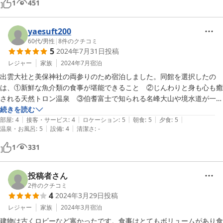
1
451
会席料理も新鮮なお魚の刺身や肉料理など色々ありお腹いっぱいになり
ました。大満足でした。

お部屋は広くて眺めが良く、お風呂も広々としていて体の芯まで温まり
yaesuft200
ました。疲れが取れたような気がしました。また次回利用したいと思い
60代
/
男性
|
8
件のクチコミ
5
2024年7月31日
投稿
ます。
レジャー
家族
2024年7月
宿泊
出雲大社と美保神社の両参りのため宿泊しました。同館を選択したの
は、①新鮮な魚介類の食事が堪能できること　②じんわりと身も心も癒
される天然トロン温泉　③伯耆富士で知られる名峰大山や境水道が一望
できる立地　などです。また、美保神社までは車で１０分程度の距離な
続きを読む
|
|
|
|
|
ので早朝の「朝御饌（あさみけ）祭」を見ることができました。神楽の
部屋
:
4
接客・サービス
:
4
ロケーション
:
5
朝食
:
5
夕食
:
5
|
|
温泉・お風呂
:
5
設備
:
4
清潔さ
:
-
演奏に合わせて奉納される巫女舞は大変優雅で美しいものであることに
深く感銘を受けました。両参りは実現できたので、次回は境港の蟹シー
1
331
ズンに訪れたい「美保関温泉 なべや別館」でした。

投稿者さん
2
件のクチコミ
4
2024年3月29日
投稿
レジャー
家族
2024年3月
宿泊
建物は古くロビーなど寒かったです。食事はとてもボリュームがあり食