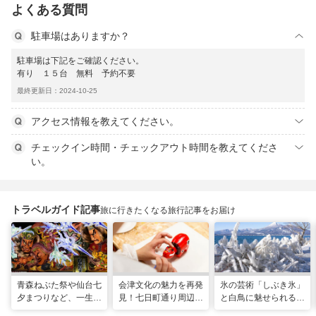
よくある質問
駐車場はありますか？
駐車場は下記をご確認ください。
有り １５台 無料 予約不要
最終更新日：2024-10-25
アクセス情報を教えてください。
チェックイン時間・チェックアウト時間を教えてくださ
い。
トラベルガイド記事
旅に行きたくなる旅行記事をお届け
青森ねぶた祭や仙台七
会津文化の魅力を再発
氷の芸術「しぶき氷」
夕まつりなど、一生に
見！七日町通り周辺の
と白鳥に魅せられる！
一度は行きたい！東北
お散歩コース
冬の猪苗代湖ガイド。