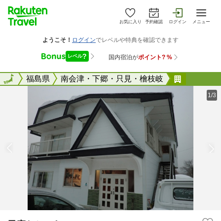
お気に入り
予約確認
ログイン
メニュー
全国
全国
福島県
南会津・下郷・只見・檜枝岐
民宿たか
1/3