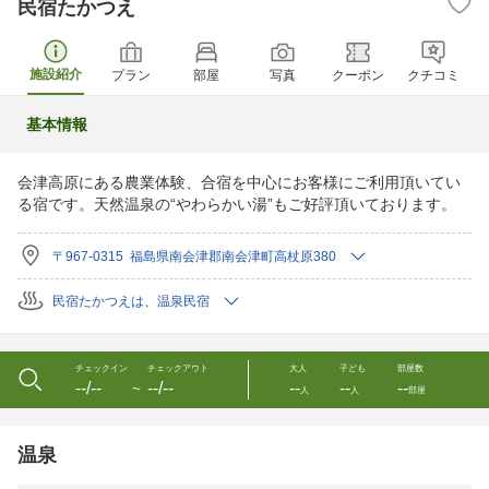
民宿たかつえ
施設紹介
プラン
部屋
写真
クーポン
クチコミ
基本情報
会津高原にある農業体験、合宿を中心にお客様にご利用頂いてい
る宿です。天然温泉の“やわらかい湯”もご好評頂いております。
〒967-0315 福島県南会津郡南会津町高杖原380
民宿たかつえは、温泉民宿
チェックイン
チェックアウト
大人
子ども
部屋数
--/--
--/--
--
--
--
〜
人
人
部屋
温泉