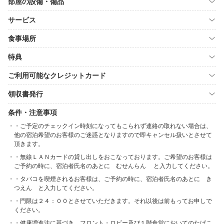
部屋の設備・備品
サービス
食事場所
特典
ご利用可能なクレジットカード
領収書発行
条件・注意事項
・ご予定のチェックイン時刻になってもこられず連絡の取れない場合は、
他の宿泊希望のお客様のご迷惑となりますので即キャンセル扱いとさせて
頂きます。
・無線ＬＡＮカードの貸し出しをおこなっております。ご希望のお客様は
ご予約の時に、宿泊者氏名のあとに むせんらん と入力してください。
・タバコを喫煙されるお客様は、ご予約の時に、宿泊者氏名のあとに き
つえん と入力してください。
・門限は２４：００とさせていただきます。それ以後は前もってお申しで
ください。
・健康増進法に基づき、フロント・ロビー及び１階食堂においてのたばこ