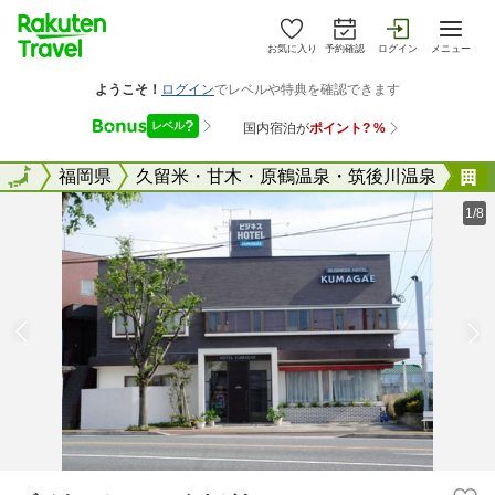
お気に入り
予約確認
ログイン
メニュー
全国
全国
福岡県
久留米・甘木・原鶴温泉・筑後川温泉
1/8