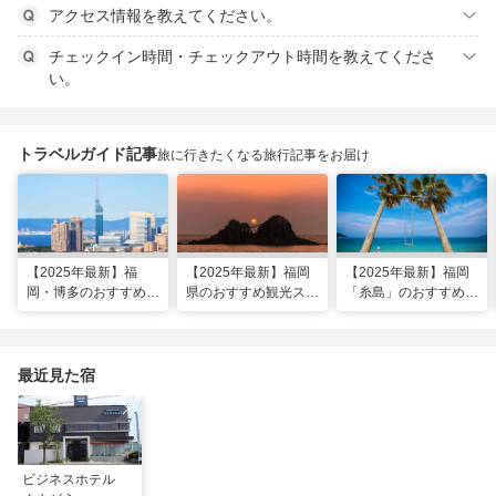
アクセス情報を教えてください。
チェックイン時間・チェックアウト時間を教えてくださ
い。
トラベルガイド記事
旅に行きたくなる旅行記事をお届け
【2025年最新】福
【2025年最新】福岡
【2025年最新】福岡
岡・博多のおすすめ観
県のおすすめ観光スポ
「糸島」のおすすめ観
光スポット26選！太
ット20！人気観光地
光・グルメ・インスタ
宰府・糸島まで網羅
から穴場まで厳選
映えスポット
最近見た宿
ビジネスホテル