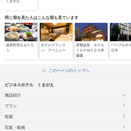
くまがえ
同じ宿を見た人はこんな宿も見ています
温泉民宿ももたろ
ホテルグランス
原鶴温泉 ホテル
パープルホ
う
パ アベニュー
ＴＯＰＭＥＧＡ伊
日市
藤園
このページのトップへ
ビジネスホテル くまがえ
施設紹介
プラン
部屋
写真・動画