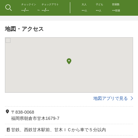
チェックイン
チェックアウト
大人
子ども
部屋数
--/--
--/--
--
--
--
〜
人
人
部屋
地図・アクセス
地図アプリで見る
〒838-0068
福岡県朝倉市甘木1679-7
甘鉄、西鉄甘木駅前、甘木ＩＣから車で５分以内