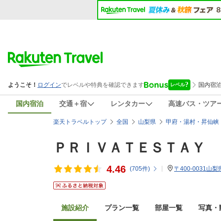
国内宿泊
交通＋宿
レンタカー
高速バス・ツア
楽天トラベルトップ
全国
山梨県
甲府・湯村・昇仙峡
ＰＲＩＶＡＴＥＳＴＡＹ 
4.46
(
705
件)
〒400-0031山
施設紹介
プラン一覧
部屋一覧
写真・動