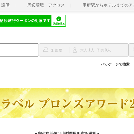
・設備
周辺環境・アクセス
甲府駅からホテルまでのア
1
0
1
大人
子供
パッケージで検索
▼寄付自治体は山梨県甲府市を選択▼