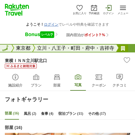
お気に入り
予約確認
ログイン
メニュー
全国
全国
東京都
立川・八王子・町田・府中・吉祥寺
東
東横ＩＮＮ立川駅北口
写真
施設紹介
プラン
部屋
クーポン
クチコミ
フォトギャラリー
部屋 (16)
風呂 (2)
食事 (4)
宿泊プラン (11)
その他 (17)
部屋 (16)