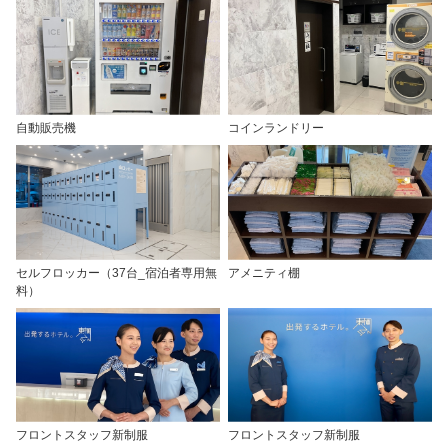
自動販売機
コインランドリー
セルフロッカー（37台_宿泊者専用無
アメニティ棚
料）
フロントスタッフ新制服
フロントスタッフ新制服