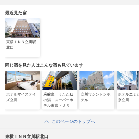
最近見た宿
東横ＩＮＮ立川駅
北口
同じ宿を見た人はこんな宿も見ています
ホテルマイステイ
炭酸泉 うたたね
立川ワシントンホ
ホテルエミ
ズ立川
の湯 スーパーホ
テル
京立川
テル東京・ＪＲ立
川北口
このページのトップへ
東横ＩＮＮ立川駅北口