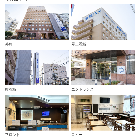
外観
屋上看板
縦看板
エントランス
フロント
ロビー