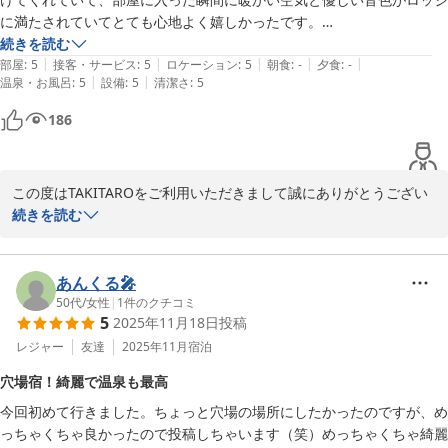
に満たされていてとても心地よく嬉しかったです。

掃除が本当に行き届いていて終始気持ちよく過ごすことができました。
続きを読む
|
|
|
|
|
広い部屋なのに清掃面で気になる箇所がひとつもなく驚きました。

部屋
:
5
接客・サービス
:
5
ロケーション
:
5
朝食
:
-
夕食
:
-
|
|
温泉・お風呂
:
5
設備
:
5
清潔さ
:
5
温泉もとても気持ちよかったです。

こちらに宿泊できてよかったです。

186
素敵な時間をありがとうございました。
この度はTAKITAROをご利用いただきまして誠にありがとうござい
ました。心地よく過ごすことができたとのことで、こちらも嬉しい
続きを読む
です。清掃や接客サービスも評価いただけて光栄です。これからも
お客様の別荘感覚でご利用いただけたら幸いです。またのご宿泊心
より歓迎申し上げます。
あんくる🎤
50代
/
女性
|
1
件のクチコミ
カナディアンログコテージＴＡＫＩＴＡＲＯ
5
2025年11月18日
投稿
2026-05-08
レジャー
友達
2025年11月
宿泊
穴場宿！綺麗で温泉も最高
今回初めて行きました。ちょっと穴場の場所にしたかったのですが、め
っちゃくちゃ良かったので投稿しちゃいます（笑）めっちゃくちゃ綺麗