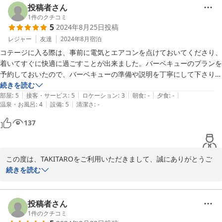
用くださいませ。またのご宿泊心より歓迎申し上げます。
投稿者さん
1
件のクチコミ
2024-10-29
5
2024年8月25日
投稿
レジャー
友達
2024年8月
宿泊
コテージに入る際は、事前に電気とエアコンを点けておいてくださり、
着いてすぐに快適に過ごすことが出来ました。バーベキューのプランを
予約しておいたので、バーベキューの準備や説明を丁寧にして下さり、
気軽にバーベキューを楽しむことが出来ました。予約したお部屋はとて
続きを読む
|
|
|
|
|
も広く、またキッチン道具や洗面用品などのアメニティやその他設備も
部屋
:
5
接客・サービス
:
5
ロケーション
:
3
朝食
:
-
夕食
:
-
|
|
温泉・お風呂
:
4
設備
:
5
清潔さ
:
-
充実しており、至れり尽くせりというようなお部屋でした。駅からコテ
ージまでは周遊バスと徒歩で行けますが、バス停からコテージまでは距
137
離があるので重い荷物を持って歩くには大変なので、タクシーを使う手
段を考えるのもありだと感じた。
この度は、TAKITAROをご利用いただきまして、誠にありがとうご
ざいました。「着いてすぐに快適に過ごすことができた」「気軽に
続きを読む
BBQを楽しむことができた」「至れり尽くせり」と、いろいろと評
価いただけて光栄です。お客様の口コミ投稿を励みに、スタッフ一
同より一層頑張っていきます。

投稿者さん
周遊バスのほかにも、安曇観光タクシーが提供している安曇野エン
1
件のクチコミ