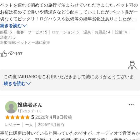
2026-05-08
ペットを連れて初めての旅行で泊まらせていただきました｡ペット可の
お宿は初めてで臭いや清潔さなど心配をしていましたが､ペット臭が一
切なくてビックリ！ログハウスや設備等の経年劣化はありましたが､掃
除も隅々まで行き届いていてホコリなども気にせずに過ごすことができ
続きを読む
|
|
|
|
|
ました｡一般的な旅館やホテルよりも何倍もキレイ！潔癖症気味な私や
部屋
:
5
接客・サービス
:
5
ロケーション
:
5
温泉・お風呂
:
4
設備
:
4
清潔さ
:
5
愛犬も安心して泊まれたので､また安曇野に行く際には絶対泊まりたい
追加情報
:
ペットと一緒に宿泊
宿になりました｡他､チェックインがかなり早くなってしまったのです
が､電話をしたら快く受けてくださり､お部屋に着いたら暖房も入れてお
197
いてくださって嬉しかったです。掃除もですがこういった心くばりをし
ておいてくださる宿はなかなか無いので安曇野へ行く方には本当におす
すめです！
この度TAKITAROをご利用いただきまして誠にありがとうございま
した。清掃スタッフの励みになる口コミ投稿をありがとうございま
続きを読む
す。TAKITAROでは、お客様に快適に過ごしていただけるように、
清掃完了後からチェックインまでの間も、スタッフがコテージの状
態を何回もチェックしています。そのように感じていただけてスタ
投稿者さん
ッフ一同本当に嬉しいです。これからもお客様の別荘感覚でご利用
1
件のクチコミ
5
2026年4月8日
投稿
いただけたら幸いです。またのご宿泊心より歓迎申し上げます。
レジャー
一人
2026年4月
宿泊
カナディアンログコテージＴＡＫＩＴＡＲＯ
事前に暖房は付いていると伺っていたのですが、オーディオで音楽もか
2026-05-08
けてくれていて、部屋に入った瞬間に暖かい空気と優しい音色がロッジ