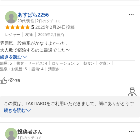
思います。素敵な口コミ投稿ありがとうございます。タイミングよ
く延泊にも対応することができてよかったです。冬の薪ストーブ
は、夏とは違った雰囲気を楽しむことができます。これからもお客
あすぱら2256
様のとして、春夏秋冬ご利用いただけたら幸いです。またのご利用
20代
/
男性
|
2
件のクチコミ
5
2025年2月24日
投稿
を心よりお待ちしております。
レジャー
友達
2025年2月
宿泊
2023-08-15
雰囲気、設備系がかなりよかった。

大人数で宿泊するのに最適でした〜
続きを読む
|
|
|
|
|
部屋
:
5
接客・サービス
:
4
ロケーション
:
5
朝食
:
-
夕食
:
-
|
|
温泉・お風呂
:
5
設備
:
4
清潔さ
:
-
76
この度は、TAKITAROをご利用いただきまして、誠にありがとうご
ざいました。

続きを読む
「雰囲気、設備系がかなりよかった。」とのことで、嬉しく思いま
す。大人数で宿泊できるのも1棟貸しのいいところですね。これか
らはお客様の別荘として、ご利用くださいませ。またのご宿泊心よ
投稿者さん
り歓迎申し上げます。
1
件のクチコミ