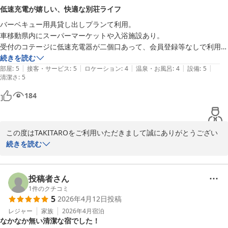
低速充電が嬉しい、快適な別荘ライフ
2026-08-04
バーベキュー用具貸し出しプランて利用。

車移動県内にスーパーマーケットや入浴施設あり。

受付のコテージに低速充電器が二個口あって、会員登録等なしで利用で
きました。

続きを読む
|
|
|
|
|
低速充電は高速充電に比べてkW辺りの単価がかなり安いので凄く嬉し
部屋
:
5
接客・サービス
:
5
ロケーション
:
4
温泉・お風呂
:
4
設備
:
5
清潔さ
:
5
い。

バーベキュー用具以外にカトラリーや、調理設備も充実。

184
生ゴミや缶ゴミ等の処理も安心。

快適な別荘ライフを楽しめました

従業員の方々のホスピタリティーも素晴らしい。
この度はTAKITAROをご利用いただきまして誠にありがとうござい
ました。快適な別荘ライフを過ごされたのことで嬉しく思います。
続きを読む
EVスタンドもお客様のお役に立つことができてよかったです。いろ
いろと高評価いただけて嬉しい限りです。口コミ投稿を励みにこれ
からもスタッフ一同頑張って参ります。これからもお客様の別荘感
投稿者さん
覚でご利用いただけたら幸いです。またのご宿泊心より歓迎申し上
1
件のクチコミ
5
2026年4月12日
投稿
げます。
レジャー
家族
2026年4月
宿泊
カナディアンログコテージＴＡＫＩＴＡＲＯ
なかなか無い清潔な宿でした！