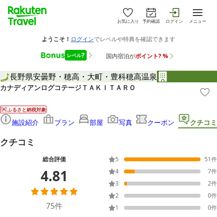
お気に入り
予約確認
ログイン
メニュー
長野県
安曇野・穂高・大町・豊科
穂高温泉
カナディアンログコテージＴＡＫＩＴＡＲＯ
ふるさと納税対象
施設紹介
プラン
部屋
写真
クーポン
クチコミ
クチコミ
総合評価
5
51
件
4.81
4
7
件
3
2
件
2
0
件
75
件
1
0
件