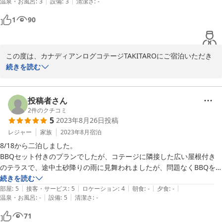
|
|
温泉・お風呂
:
3
設備
:
3
清潔さ
:
-
プルでそこがまた良かったです。でも、キッチンは使いやすい対面キッ
チンで電化製品がすべてそろっていて良かったです。ないものと言った
1
90
らジューサーミキサーですかね(笑)。布団はとても軽くて暖かい羽毛布
団でした。静かでぐっすり眠ってしまいチェックアウト時間に間に合わ
なくなるところでした。別荘を持てないし、なかなか利用することもな
この度は、カナディアンログコテージTAKITAROにご宿泊いただき
いので、こうして旅行で別荘気分を味わえるは最高でした。また利用さ
まして、誠にありがとうございました。素敵な口コミ投稿もありが
続きを読む
せていただきたいと思っています。
とうございます。ログハウスや薪ストーブ体験に満足いただけたこ
と、とても嬉しく思います。また、別荘気分を味わってもらえてよ
かったです。これからもお客様の別荘としてご利用ください。また
投稿者さん
のご利用を心より歓迎申し上げます。
2
件のクチコミ
5
2023年8月26日
投稿
2024-01-16
レジャー
家族
2023年8月
宿泊
8/18から二泊しました。

BBQセット付きのプランでしたが、コテージに隣接した広い屋根付き
のテラスで、途中土砂降りの雨に見舞われましたが、問題なくBBQを
楽しめました。

続きを読む
|
|
|
|
|
備品も手ぶらでも十分楽しめる程揃っており、有り難かったです。

部屋
:
5
接客・サービス
:
5
ロケーション
:
4
朝食
:
-
夕食
:
-
|
|
温泉・お風呂
:
-
設備
:
5
清潔さ
:
-
お部屋も綺麗にお掃除されていて清潔感があり、キッチン周りの設備も
十分で、とても快適でした。

71
車を玄関側に横付け出来るのが凄く便利でした。
