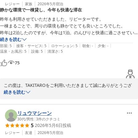
レジャー
家族
2026年5月
宿泊
静かな環境で一棟貸し、今年も快適な滞在
昨年も利用させていただきました、リピーターです。

一棟まるごとで、周りの環境も静かでとても良いところでした。

昨年は2泊したのですが、今年は1泊。のんびりと快適に過ごさせてい
ただきました。また利用したいです。
続きを読む
|
|
|
|
|
部屋
:
5
接客・サービス
:
5
ロケーション
:
5
朝食
:
-
夕食
:
-
|
|
温泉・お風呂
:
5
設備
:
5
清潔さ
:
5
75
この度は、TAKITAROをご利用いただきまして誠にありがとうござ
いました。

続きを読む
リピートしていただけてスタッフ一同嬉しく思います。のんびりと
快適に過ごせたとのことでよかったです。また、高評価いただけて
嬉しい限りです。口コミ投稿を励みにこれからもスタッフ一同頑張
リュウマシーン
って参ります。これからもお客様の別荘感覚でご利用いただけたら
30代
/
男性
|
3
件のクチコミ
5
2026年5月6日
投稿
幸いです。またのご宿泊心より歓迎申し上げます。
レジャー
友達
2026年5月
宿泊
カナディアンログコテージＴＡＫＩＴＡＲＯ