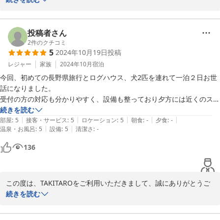
ジの清掃を評価いただけて光栄です。清掃スタッフも喜んでいます
し、この口コミ投稿を励みに、より一層清掃も頑張っていきます。

薪ストーブも楽しむことができてよかったです。

投稿者さん
これからはお客様の別荘として、ご利用くださいませ。またのご宿
2
件のクチコミ
5
2024年10月19日
投稿
泊心より歓迎申し上げます。
レジャー
家族
2024年10月
宿泊
2025-01-11
今回、初めての長野県旅行とログハウス、犬2匹を連れて一泊２日お世
話になりました。

受付の方の対応も分かりやすく、設備も整っており夕方には近くのスー
パーに食材を買いに行きバーベキューをして楽しむことが出来ました。
続きを読む
|
|
|
|
|
夜はとても静かで夜景をバックにログハウスの写真を撮りましたが絵本
部屋
:
5
接客・サービス
:
5
ロケーション
:
5
朝食
:
-
夕食
:
-
|
|
温泉・お風呂
:
5
設備
:
5
清潔さ
:
-
に出てきそうな素敵な記念となりました。

また長野県に行ったら連泊をしたいです。お世話なりました。ありがと
136
うございました。
この度は、TAKITAROをご利用いただきまして、誠にありがとうご
ざいました。絵本に出てきそうな素敵な記念になることができてス
続きを読む
タッフ一同嬉しい気持ちでいっぱいです。スタッフの対応や、設備
を評価いただけて光栄です。これからはお客様の別荘として、ご利