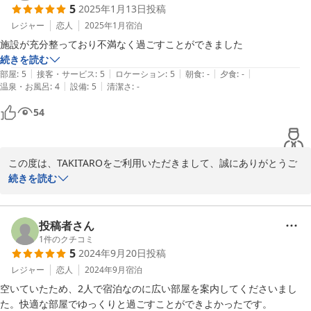
5
2025年1月13日
投稿
2025-03-04
レジャー
恋人
2025年1月
宿泊
施設が充分整っており不満なく過ごすことができました
続きを読む
|
|
|
|
|
部屋
:
5
接客・サービス
:
5
ロケーション
:
5
朝食
:
-
夕食
:
-
|
|
温泉・お風呂
:
4
設備
:
5
清潔さ
:
-
54
この度は、TAKITAROをご利用いただきまして、誠にありがとうご
ざいました。

続きを読む
「施設が充分整っており不満なく過ごせた」とのことで、嬉しく思
います。冬の薪ストーブは暖かくて癒されますね。

これからはお客様の別荘として、ご利用くださいませ。またのご宿
投稿者さん
泊心より歓迎申し上げます。
1
件のクチコミ
5
2024年9月20日
投稿
2025-01-18
レジャー
恋人
2024年9月
宿泊
空いていたため、2人で宿泊なのに広い部屋を案内してくださいまし
た。快適な部屋でゆっくりと過ごすことができよかったです。