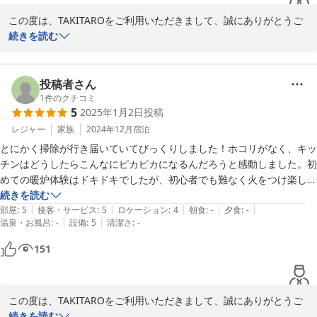
るには最適です。

この度は、TAKITAROをご利用いただきまして、誠にありがとうご
ざいました。

続きを読む
とても良い旅行でした。

とても快適に過ごすことができた、とのことで嬉しく思います。Ｂ
ありがとうございます。
ＢＱコンロや網・鉄板の洗い不要なのも、当施設が選ばれるポイン
トだと自負しております。ＢＢＱの片付けの面でもお客様の役に立
投稿者さん
つことができてよかったです。

1
件のクチコミ
5
2025年1月2日
投稿
また、清掃スタッフの励みにもなる口コミ投稿もありがとうござい
ます。引き続き、気合いをいれて清掃業務にも取り組んできます。

レジャー
家族
2024年12月
宿泊
これからは、お客様の別荘としてご利用くださいませ。またのご宿
とにかく掃除が行き届いていてびっくりしました！ホコリがなく、キッ
泊心より歓迎申し上げます。
チンはどうしたらこんなにピカピカになるんだろうと感動しました。初
めての暖炉体験はドキドキでしたが、初心者でも難なく火をつけ楽しむ
2025-09-06
ことができました。年末年始で寒い時期なのに部屋はとっても暖かく、
続きを読む
|
|
|
|
|
本当に快適に過ごせました！
部屋
:
5
接客・サービス
:
5
ロケーション
:
4
朝食
:
-
夕食
:
-
|
|
温泉・お風呂
:
-
設備
:
5
清潔さ
:
-
151
この度は、TAKITAROをご利用いただきまして、誠にありがとうご
ざいました。快適に過ごせたとのことで、嬉しく思います。コテー
続きを読む