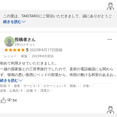
スタッフさんも親切で、快適な旅になりました。またお世話になりたい
この度は、TAKITAROにご宿泊いただきまして、誠にありがとうご
ざいました。土砂降りの雨でも、問題なくBBQを楽しめたとのこと
続きを読む
で、嬉しく思います。コテージもとても快適に過ごせたのことで光
栄です。これからもお客様の別荘として、いろんな季節にご利用い
ただけたら幸いです。スタッフの接客も評価いただけて、励みにな
投稿者さん
ります。またのご利用スタッフ一同お待ちしております。
2
件のクチコミ
5
2023年8月17日
投稿
2023-08-26
レジャー
家族
2023年8月
宿泊
初めて利用させていただきました。

一歳の孫家族との三世帯旅行でしたので、直前の電話確認にも関わら
ず、寝相の悪い孫用にベッドの部屋から、布団の敷ける和室のあるお部
屋が有るロッジに変更していただきありがとうございました。

続きを読む
|
|
|
|
|
お部屋も、備え付けの調理道具も全て綺麗に整えられていて、とても快
部屋
:
5
接客・サービス
:
5
ロケーション
:
5
朝食
:
-
夕食
:
-
|
|
温泉・お風呂
:
4
設備
:
5
清潔さ
:
-
適に過ごすことができました。

また利用させて頂きたいです。
54