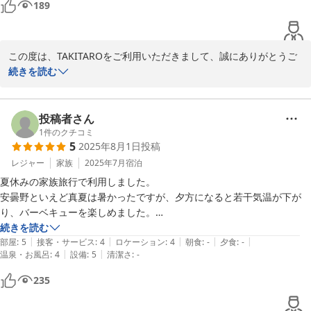
189
この度は、TAKITAROをご利用いただきまして、誠にありがとうご
ざいました。スタッフの励みになる口コミ投稿をありがとうござい
続きを読む
ます。これからも親切丁寧な対応と評価していただけるよう頑張っ
ていきます。これからはお客様の別荘としてご利用くださいませ。
またのご宿泊心より歓迎申し上げます。
投稿者さん
1
件のクチコミ
2025-09-06
5
2025年8月1日
投稿
レジャー
家族
2025年7月
宿泊
夏休みの家族旅行で利用しました。

安曇野といえど真夏は暑かったですが、夕方になると若干気温が下が
り、バーベキューを楽しめました。

バーベキューの片付けがお任せなのは本当にありがたいです。

続きを読む
|
|
|
|
|
部屋は隅々まで綺麗に掃除がされていて、水周りも清潔感がありまし
部屋
:
5
接客・サービス
:
4
ロケーション
:
4
朝食
:
-
夕食
:
-
|
|
温泉・お風呂
:
4
設備
:
5
清潔さ
:
-
た。

とても快適に過ごすことができました。

235
食費の用意・片付けをする必要があるので、旅行の目的にもよるとは思
いますが(アクティビティで疲れると辛い……)自然を感じてのんびりす