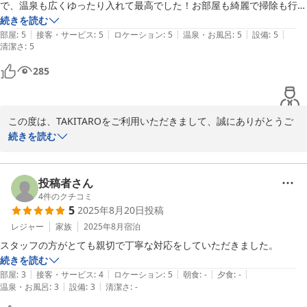
で、温泉も広くゆったり入れて最高でした！お部屋も綺麗で掃除も行き
届いていて、オーナーさんも優しくとても良かったです♡来年もぜひ使
続きを読む
|
|
|
|
|
わせていただきます！ありがとうございました。
部屋
:
5
接客・サービス
:
5
ロケーション
:
5
温泉・お風呂
:
5
設備
:
5
清潔さ
:
5
285
この度は、TAKITAROをご利用いただきまして、誠にありがとうご
ざいました。お客様に気に入っていただけて嬉しいです。綺麗さ、
続きを読む
清潔さ、温泉、スタッフ対応で高評価いただけて光栄です。これか
らはお客様の別荘としてご利用くださいませ。またのご宿泊心より
歓迎申し上げます。
投稿者さん
4
件のクチコミ
カナディアンログコテージＴＡＫＩＴＡＲＯ
5
2025年8月20日
投稿
2025-11-18
レジャー
家族
2025年8月
宿泊
スタッフの方がとても親切で丁寧な対応をしていただきました。
続きを読む
|
|
|
|
|
部屋
:
3
接客・サービス
:
4
ロケーション
:
5
朝食
:
-
夕食
:
-
|
|
温泉・お風呂
:
3
設備
:
3
清潔さ
:
-