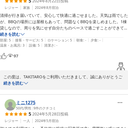
5
2024年8月22日
投稿
ジョイバス（北アルプス山麓線）というサービスがあります。こち
らはフリー乗降ができますので、TAKITAROの前で乗降することが
レジャー
家族
2024年8月
宿泊
できます。

清掃が行き届いていて、安心して快適に過ごせました。天気は雨でした
これからもお客様の別荘として、ご利用くださいませ。またのご宿
が、BBQの場所には屋根もあって、問題なくBBQを楽しめました。1棟
泊心より歓迎申し上げます。
貸しなので、周りを気にせず自分たちのペースで過ごすことができてよ
かったです。また利用したいと思えるコテージでした。
続きを読む
2024-08-30
|
|
|
|
|
部屋
:
5
接客・サービス
:
5
ロケーション
:
5
朝食
:
-
夕食
:
-
|
|
温泉・お風呂
:
3
設備
:
5
清潔さ
:
-
97
この度は、TAKITAROをご利用いただきまして、誠にありがとうご
ざいました。コテージの清掃や、BBQ施設を評価いただけて光栄で
続きを読む
す。周りを気にせずにお客様のペースで過ごせるのが1棟貸しの良
さだと思います。これからもお客様の別荘として、ご利用ください
ませ。またのご宿泊心より歓迎申し上げます。
ミニ1275
50代
/
男性
|
9
件のクチコミ
2024-08-23
5
2024年5月28日
投稿
レジャー
一人
2024年5月
宿泊