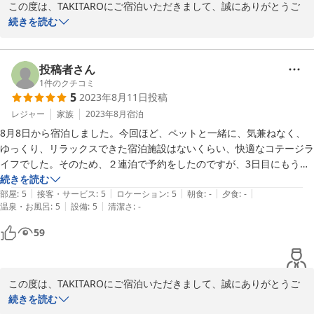
この度は、TAKITAROにご宿泊いただきまして、誠にありがとうご
ざいました。ご希望に沿えるコテージで迎えることができてよかっ
続きを読む
たです。とても快適に過ごせたとのことで嬉しく思います。これか
らもお客様の別荘として、ご利用いただけたら、幸いです。またの
ご利用心よりお待ちしております。
投稿者さん
1
件のクチコミ
2023-08-20
5
2023年8月11日
投稿
レジャー
家族
2023年8月
宿泊
8月8日から宿泊しました。今回ほど、ペットと一緒に、気兼ねなく、
ゆっくり、リラックスできた宿泊施設はないくらい、快適なコテージラ
イフでした。そのため、２連泊で予約をしたのですが、3日目にもう一
泊できればいいなと思い、お宿に伺ったら、たまたま延泊可能とのこと
続きを読む
|
|
|
|
|
だったので、そのまま希望をし、合計３泊しました。おかげで、今回の
部屋
:
5
接客・サービス
:
5
ロケーション
:
5
朝食
:
-
夕食
:
-
|
|
温泉・お風呂
:
5
設備
:
5
清潔さ
:
-
旅行では諦めていた場所にも行くことができました。コテージ内にある
暖炉がとても気になったので、冬にも伺ってみたいと思いました。
59
この度は、TAKITAROにご宿泊いただきまして、誠にありがとうご
ざいました。快適なコテージライフを満喫いただけてとても嬉しく
続きを読む