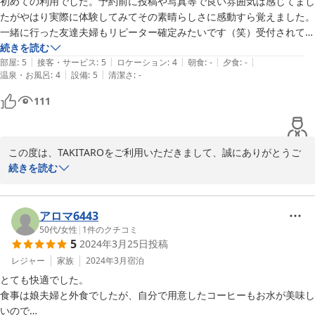
初めての利用でした。予約前に投稿や写真等で良い雰囲気は感じてまし
たがやはり実際に体験してみてその素晴らしさに感動すら覚えました。
一緒に行った友達夫婦もリピーター確定みたいです（笑）受付されてた
オーナーの息子さん？もとても穏やかな人柄の方でした。個々の配慮も
続きを読む
|
|
|
|
|
素晴らしくホントに別荘気分でのんびり過ごせました。本格的なログハ
部屋
:
5
接客・サービス
:
5
ロケーション
:
4
朝食
:
-
夕食
:
-
|
|
温泉・お風呂
:
4
設備
:
5
清潔さ
:
-
ウスもオーナーのこだわりを要所要所に感じれて貴重な体験も出来まし
た。またお邪魔させてもらいます。
111
この度は、TAKITAROをご利用いただきまして、誠にありがとうご
ざいました。素敵な投稿をありがとうございます。オーナーの息子
続きを読む
や、ログハウスの評価もいただけて光栄です。スタッフ一同、この
口コミ投稿を励みに、より一層頑張っていきます。これからもミニ
1275様の別荘として、ご利用くださいませ。またのご宿泊心より歓
アロマ6443
迎申し上げます。
50代
/
女性
|
1
件のクチコミ
5
2024年3月25日
投稿
2024-05-31
レジャー
家族
2024年3月
宿泊
とても快適でした。

食事は娘夫婦と外食でしたが、自分で用意したコーヒーもお水が美味し
いので
