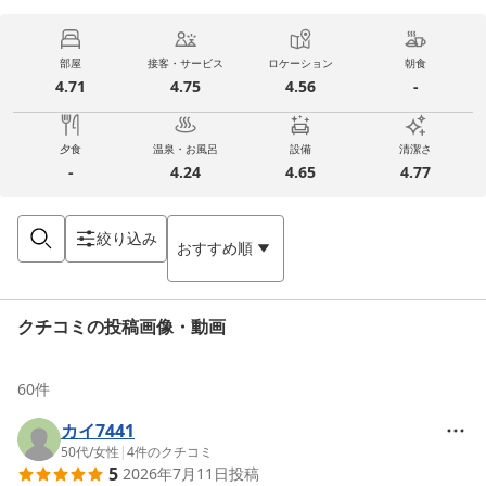
部屋
接客・サービス
ロケーション
朝食
4.71
4.75
4.56
-
夕食
温泉・お風呂
設備
清潔さ
-
4.24
4.65
4.77
絞り込み
おすすめ順
クチコミの投稿画像・動画
60
件
カイ7441
50代
/
女性
|
4
件のクチコミ
5
2026年7月11日
投稿