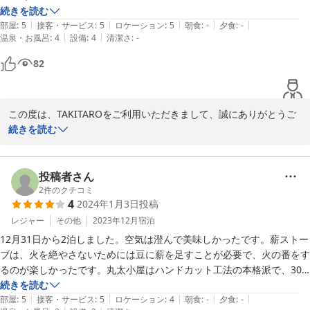
いつもコーヒーが一段と美味しく感じました。

続きを読む
|
|
|
|
|
部屋
:
5
接客・サービス
:
5
ロケーション
:
5
朝食
:
-
夕食
:
-
|
|
温泉・お風呂
:
4
設備
:
4
清潔さ
:
-
ペット犬も初めて雪に大興奮でした。

朝の散歩がとても気持ち良かったです。

82
受付の人もとても良い感じの人でした。

この度は、TAKITAROをご利用いただきまして、誠にありがとうご
ざいます。とても快適に過ごせたのことでとても嬉しく思います。
続きを読む
ありがとうございました。

TAKITAROの水道水は、コテージより100ｍの所にある宮城水源地
又娘夫婦の所に来る時は利用したいと思いました。
にて、アルプスの伏流水（地下水）を汲み上げていて、美味しいで
す。

投稿者さん
これからもお客様の別荘として、ご利用くださいませ。またのご宿
2
件のクチコミ
4
2024年1月3日
投稿
泊心より歓迎いたします。
レジャー
その他
2023年12月
宿泊
2024-04-04
12月31日から2泊しました。空気は澄んで美味しかったです。薪ストー
ブは、火を絶やさないためには豆に薪を足すことが必要で、火の番をす
るのが楽しかったです。丸太小屋はハンドカット工法の本格派で、30
年ほど前にカナダで一度組み立てて、解体して日本に運び、再組立てを
続きを読む
|
|
|
|
|
したものだとオーナーさんに教えていただきました。部屋の構造はシン
部屋
:
5
接客・サービス
:
5
ロケーション
:
4
朝食
:
-
夕食
:
-