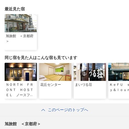
で！
る”没入型サウンドア
ートナイトを
最近見た宿
旭旅館 ＜京都府
＞
同じ宿を見た人はこんな宿も見ています
ＮＯＲＴＨ ＦＲ
花丘センター
まいづる荘
ＫｅＦＵ 
ＯＮＴ ＨＯＳＴ
ｙ＆ｌｏｕ
ＥＬ ノースフロ
ントホステル
このページのトップへ
旭旅館 ＜京都府＞