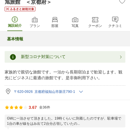
旭旅館 ＜京都府＞
施設紹介
プラン
部屋
写真
クーポン
クチコミ
基本情報
新型コロナ対策について
家族的で親切な旅館です。一泊から長期宿泊まで歓迎します。観
光にビジネスに最適の旅館です。是非御利用下さい。
〒620-0926 京都府福知山市新庄790-1
3.67
全36件
GWに一泊させて頂きました。19時くらいに到着したのですが、駐車場で
1台の車が線をはみ出て2台分占領していたの...