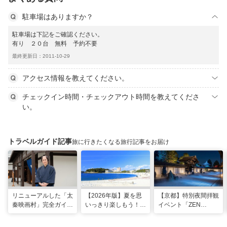
駐車場はありますか？
駐車場は下記をご確認ください。
有り ２０台 無料 予約不要
最終更新日：2011-10-29
アクセス情報を教えてください。
チェックイン時間・チェックアウト時間を教えてくださ
い。
トラベルガイド記事
旅に行きたくなる旅行記事をお届け
リニューアルした「太
【2026年版】夏を思
【京都】特別夜間拝観
秦映画村」完全ガイ
いっきり楽しもう！関
イベント「ZEN
ド。イマーシブ体験
西のおすすめ海水浴
NIGHT 東福寺」が開
に"18禁”コンテンツま
場・ビーチ18選
催！ “脳をととのえ