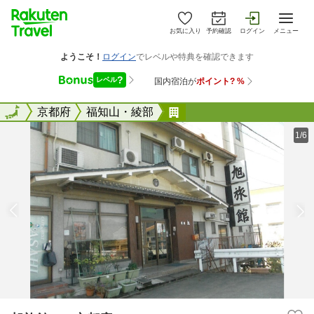
お気に入り
予約確認
ログイン
メニュー
全国
全国
京都府
福知山・綾部
旭旅館 ＜京都府＞
1/6