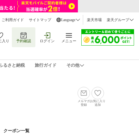
ご利用ガイド
サイトマップ
Language
楽天市場
楽天グループ
に入り
予約確認
ログイン
メニュー
ふるさと納税
旅行ガイド
その他
メルマガ
お気に入り
登録
追加
クーポン一覧