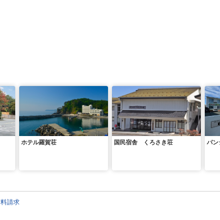
ホテル羅賀荘
国民宿舎 くろさき荘
パン
資料請求