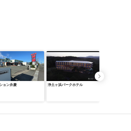
ション弁慶
浄土ヶ浜パークホテル
三陸花ホテル は