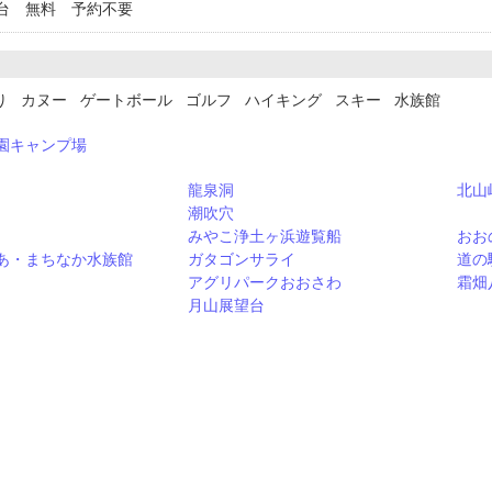
台 無料 予約不要
り カヌー ゲートボール ゴルフ ハイキング スキー 水族館
園キャンプ場
龍泉洞
北山
潮吹穴
みやこ浄土ヶ浜遊覧船
おお
あ・まちなか水族館
ガタゴンサライ
道の
アグリパークおおさわ
霜畑
月山展望台