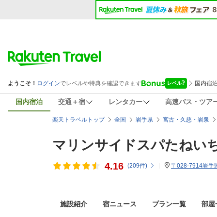
国内宿泊
交通＋宿
レンタカー
高速バス・ツア
楽天トラベルトップ
全国
岩手県
宮古・久慈・岩泉
マリンサイドスパたねい
4.16
(
209
件)
〒028-7914岩
施設紹介
宿ニュース
プラン一覧
部屋