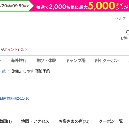
ヘルプ
お気
ー
海外旅行
遊び・体験
キャンプ場
割引クーポン
旅館ふじやす 宿泊予約
・綾
日南市岩崎2-11-10
画(1)
地図・アクセス
お客さまの声(
71
)
クーポン一覧