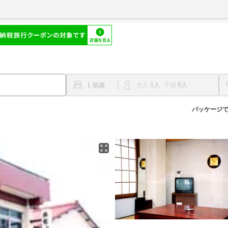
1
0
1
大人
子供
パッケージ