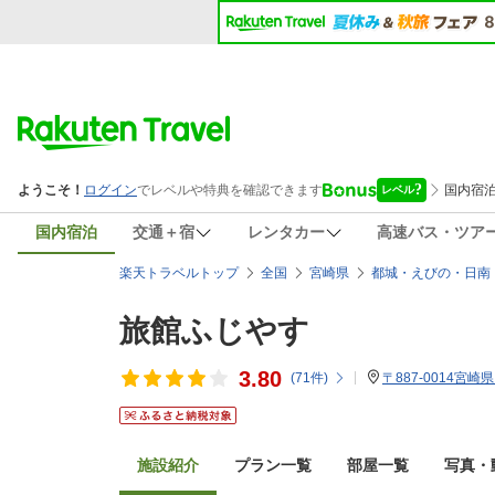
国内宿泊
交通＋宿
レンタカー
高速バス・ツア
楽天トラベルトップ
全国
宮崎県
都城・えびの・日南
旅館ふじやす
3.80
(
71
件)
〒887-0014宮崎県
施設紹介
プラン一覧
部屋一覧
写真・動