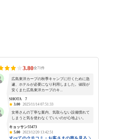
3.80
全71件
広島東洋カープの秋季キャンプに行くために急
遽、ホテルが必要になり利用しました。値段が
安くまた広島東洋カープのキ...
SHOTA 7
3.00
2025/11/14 07:51:33
女将さんの丁寧な案内、気取らない設備慣れて
しまうと気を使わなくていいのが心地よい。
キョッサン55473
5.00
2023/12/20 13:42:51
すべてのクチコミ・お客さまの声を見る