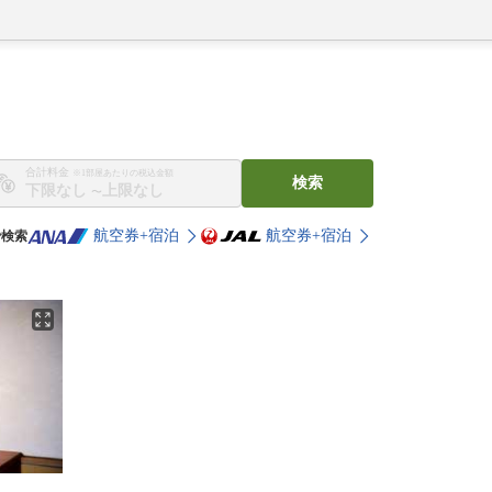
合計料金
※1部屋あたりの税込金額
検索
〜
航空券+宿泊
航空券+宿泊
で検索