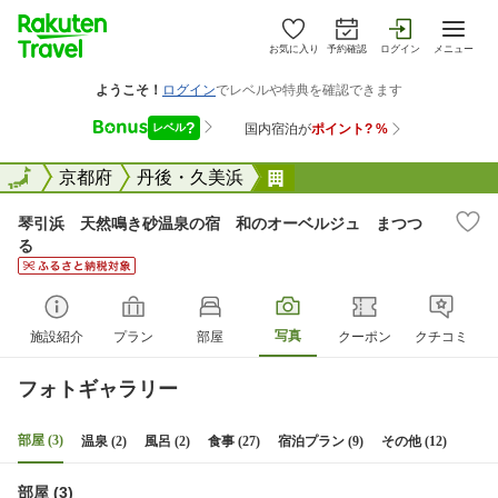
お気に入り
予約確認
ログイン
メニュー
全国
全国
京都府
丹後・久美浜
琴引浜 天然鳴き砂温泉
琴引浜 天然鳴き砂温泉の宿 和のオーベルジュ まつつ
る
写真
施設紹介
プラン
部屋
クーポン
クチコミ
フォトギャラリー
部屋 (3)
温泉 (2)
風呂 (2)
食事 (27)
宿泊プラン (9)
その他 (12)
部屋 (3)