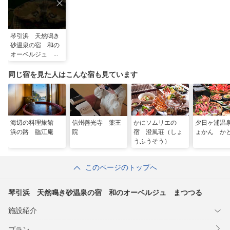
琴引浜 天然鳴き
砂温泉の宿 和の
オーベルジュ ま
つつる
同じ宿を見た人はこんな宿も見ています
海辺の料理旅館
信州善光寺 薬王
かにソムリエの
夕日ヶ浦温
浜の路 臨江庵
院
宿 澄風荘（しょ
ょかん か
うふうそう）
このページのトップへ
琴引浜 天然鳴き砂温泉の宿 和のオーベルジュ まつつる
施設紹介
プラン