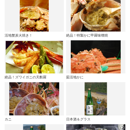
活地蟹炭火焼き！
絶品！特製かに甲羅味噌焼
絶品！ズワイガニの天麩羅
茹活地かに
カニ
日本酒＆グラス