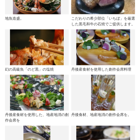
地魚造盛。
こだわりの希少部位「いちぼ」を厳選
した黒毛和牛の石焼でご提供します。
幻の高級魚「のど黒」の塩焼
丹後産食材を使用した創作会席料理
丹後産食材を使用した、地産地消の創
丹後食材、地産地消の創作会席を。
作会席を