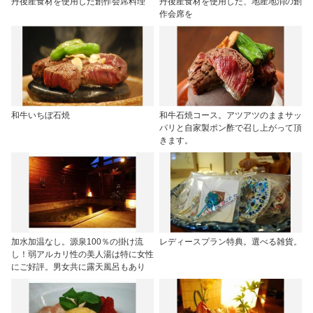
丹後産食材を使用した創作会席料理
丹後産食材を使用した、地産地消の創
作会席を
和牛いちぼ石焼
和牛石焼コース。アツアツのままサッ
パリと自家製ポン酢で召し上がって頂
きます。
加水加温なし。源泉100％の掛け流
レディースプラン特典。選べる雑貨。
し！弱アルカリ性の美人湯は特に女性
にご好評。男女共に露天風呂もあり