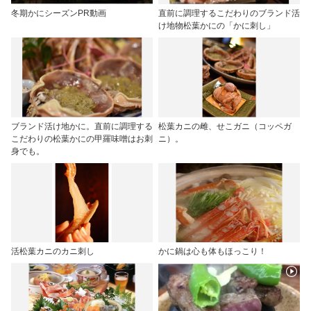
冬期かにシーズンPR動画
直前に調理するこだわりのブランド活
け地物松葉かにの「かに刺し」
ブランド活け地かに。直前に調理する
松葉カニの雌、せこガニ（コッペガ
こだわりの松葉かにの甲羅味噌はお刺
ニ）。
身でも。
活松葉カニのカニ刺し
かに鍋は心も体もほっこり！