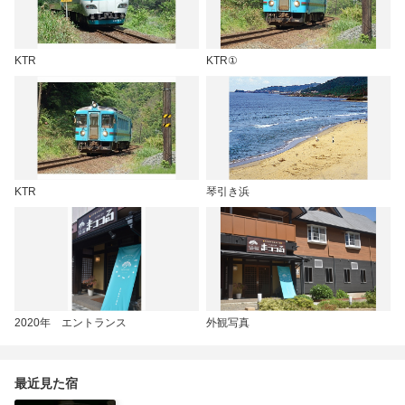
KTR
KTR①
KTR
琴引き浜
2020年 エントランス
外観写真
最近見た宿