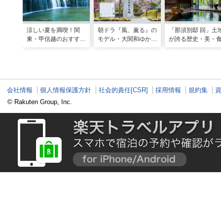
涼しい夏を満喫！関
朝ドラ『風、薫る』の
「那須別邸 回」土
東・甲信越のおすすめ
モデル・大関和ゆかり
が誇る歴史・美・
避暑地14選
の地を巡る、大田原・
堪能する極上の休
黒羽観光モデルコース
会社情報
個人情報保護方針
社会的責任[CSR]
採用情報
規約集
© Rakuten Group, Inc.