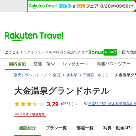
国内宿泊
交通＋宿
レンタカー
高速バス・ツアー
大金温泉グ
楽天トラベルトップ
全国
栃木県
宇都宮・さくら
大金温泉グランドホテル
3.29
(
965
件)
〒321-0521栃木県那須烏山市
施設紹介
プラン一覧
部屋一覧
写真・動画(47)