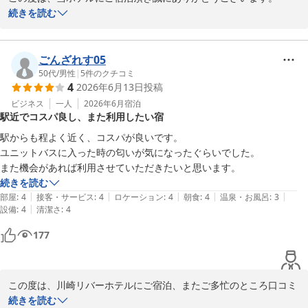
また、ご多忙中のところ口コミへのご投稿も重ねてお礼申し上げま
続きを読む
す。

お客様が、ご滞在にご満足頂けたご様子を拝見し大変嬉しく存じま
ごんざれす05
す。

50代
/
男性
|
5
件のクチコミ
4
2026年6月13日
投稿
お客様に少しでも身軽にお楽しみ頂ける様に、お荷物のお預かりを
しております。

ビジネス
一人
2026年6月
宿泊
駅近でコスパ良し、また利用したい宿
お役に立てたようで何よりでございます。

駅からも程よく近く、コスパが良いです。

またお近くにお越しの際は、ぜひ足をお運び下さい。

ユニットバスに入った時の匂いが気になったぐらいでした。

また機会があれば利用させていただきたいと思います。
お客様のご来館を、スタッフ一同心よりお待ちしております。

続きを読む
|
|
|
|
|
部屋
:
4
接客・サービス
:
4
ロケーション
:
4
朝食
:
4
温泉・お風呂
:
3
|
設備
:
4
清潔さ
:
4
川崎リバーホテル
177
2026-07-23
この度は、川崎リバーホテルにご宿泊、またご多忙のところ口コミ
へのご投稿も誠にありがとうございました。

続きを読む