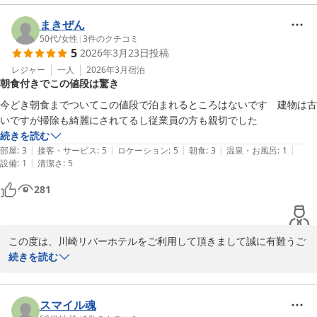
今回も、お客様が当ホテルをご利用頂き、スタッフ一同嬉しく思っ
ております。

まきぜん
川崎リバーホテル
50代
/
女性
|
3
件のクチコミ
2026-04-18
5
2026年3月23日
投稿
尚、お客様からお寄せ頂きました貴重なご意見・ご感想に関しまし
ては、今後のサービス向上に役立てさせて頂きますので、お気軽に
レジャー
一人
2026年3月
宿泊
朝食付きでこの値段は驚き
お寄せ頂ければ幸いでございます。

今どき朝食までついてこの値段で泊まれるところはないです　建物は古
今後も川崎リバーホテルを末永くご利用頂きます様に、お願い申し
いですが掃除も綺麗にされてるし従業員の方も親切でした
続きを読む
|
|
|
|
|
部屋
:
3
接客・サービス
:
5
ロケーション
:
5
朝食
:
3
温泉・お風呂
:
1
川崎リバーホテル
|
設備
:
1
清潔さ
:
5
2026-03-25
281
この度は、川崎リバーホテルをご利用して頂きまして誠に有難うご
ざいました。

続きを読む
また、ご多忙中のところ口コミへご投稿下さり重ねてお礼申し上げ
ます。

スマイル魂