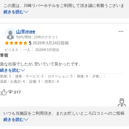
この度は、川崎リバーホテルをご利用して頂き誠に有難うございま
した。

続きを読む
また、ご多忙中のところ口コミへご投稿をお寄せ下さり重ねてお礼
申し上げます。

山羊mee
お客様のご投稿にあります様に、当ホテルは各部屋での冷暖房の切
50代
/
男性
|
23
件のクチコミ
5
2026年3月24日
投稿
り替えが出来ず、大変ご不便をお掛けしております。

お暑いところ、大変申し訳ございませんでした。

ビジネス
一人
2026年3月
宿泊
常宿
４月１８日より冷房設定にしております。

急な出張でしたが､空いていて良かったです。
お客様より、朝食付きで満足という有難いお言葉を頂き大変嬉しく
続きを読む
思っております。

|
|
|
|
|
部屋
:
3
接客・サービス
:
5
ロケーション
:
5
朝食
:
4
夕食
:
-
|
|
温泉・お風呂
:
4
設備
:
3
清潔さ
:
4
今後も、スタッフ一同出来る限りお客様のご要望に沿うサービスの
317
向上に努めて参ります。

これからも川崎リバーホテルをご愛顧下さいます様にお願い申し上
げます。

いつも当施設をご利用頂き、またお忙しいところ口コミへのご投稿
お客様のまたのご利用を心よりお待ちしております。

も誠に有難うございます。

続きを読む