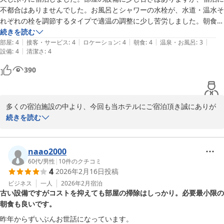
ッフ一同サービスの向上に努めて参ります。

不都合はありませんでした。お風呂とシャワーの水栓が、水道・温水そ
れぞれの栓を調節するタイプで適温の調整に少し苦労しました。朝食は
お近くにお越しの際は、またのご来館を心よりお待ち申し上げてお
以前と同じで美味しかったです。ソーセージの銘柄もわざわざ張り出さ
続きを読む
ります。

|
|
|
|
|
れていて、以前よりグレードアップしていたようです。コスパもいいと
部屋
:
4
接客・サービス
:
4
ロケーション
:
4
朝食
:
4
温泉・お風呂
:
3
|
設備
:
4
清潔さ
:
4
思います。
川崎リバーホテル
390
2026-07-02
多くの宿泊施設の中より、今回も当ホテルにご宿泊頂き誠にありが
とうございます。

続きを読む
口コミへのご投稿も、重ねてお礼申し上げます。

ご投稿を読ませて頂き、お客様よりコスパが良いとのお言葉を頂き
naao2000
大変嬉しく励みとなっております。

60代
/
男性
|
10
件のクチコミ
4
2026年2月16日
投稿
また、朝食も美味しくお召し上がり頂けたとのお言葉、大変有難く
読ませて頂きました。

ビジネス
一人
2026年2月
宿泊
古い設備ですがコストを抑えても部屋の掃除はしっかり。必要最小限の
朝食も良いです。
ご投稿にあります様に、当ホテルは設備が最新ではなく、ご不便を
お掛けする点もあるかと思いますが、今後もお客様がゆっくりとご
昨年からずいぶんお世話になっています。
