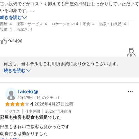
滞在出来る様に、サービスの向上に努めて参ります。

古い設備ですがコストを抑えても部屋の掃除はしっかりしていただいて
いる印象です。

お近くにお越しの際は、また足をお運び下さい。

朝食も必要最小限、でもこれが案外、食べ過ぎずに体形維持に貢献して
続きを読む
お客様のお越しを、スタッフ一同心よりお待ちしております。

|
|
|
|
|
くれます。

部屋
:
4
接客・サービス
:
4
ロケーション
:
4
朝食
:
4
温泉・お風呂
:
4
|
設備
:
4
清潔さ
:
4
ウインナー、シウマイはどちらも美味しいです。納豆、梅干し、高菜な
ども選べますし味噌汁とオレンジジュースもあります。会場は狭いです
川崎リバーホテル
496
が工夫されていて、回転が速いので満席になることもなく、シンプルな
2026-04-29
朝食に飽きがこなければ、長期滞在も可能かと思います。
何度も、当ホテルをご利用頂き誠にありがとうございます。

また、お忙しい中口コミへの貴重なご感想をお寄せ下さり、重ねて
続きを読む
お礼申し上げます。

ご投稿を読ませて頂き、お客様がサービスの朝食に関してご満足頂
Takeki@
けた様で嬉しく思っております。

50代
/
男性
|
1
件のクチコミ
4
2026年4月27日
投稿
ご投稿にあります様に、必要最小限で種類は多くはありませんが、
メニューを工夫しながら提供していきたいと思っております。

ビジネス
仕事仲間
2026年4月
宿泊
部屋も接客も朝食も満足でした
今後も、お客様からお寄せ頂いたご意見・ご要望などは、今後のサ
部屋もきれいで接客も良かったです

ービス向上の参考にさせて頂きます。

朝食付きは助かりました