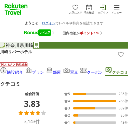
お気に入り
予約確認
ログイン
メニュー
神奈川県
川崎
川崎リバーホテル
ふるさと納税対象
施設紹介
プラン
部屋
写真
クーポン
クチコミ
クチコミ
総合評価
5
235
件
3.83
4
766
件
3
389
件
2
85
件
3,143
件
1
43
件