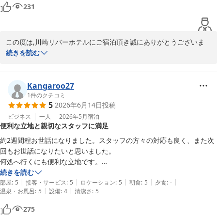
います。
231
この度は,川崎リバーホテルにご宿泊頂き誠にありがとうございま
す。

続きを読む
またご多忙のところ、アクセスや周辺環境、また朝食サービスに関
しまして貴重なご意見をお寄せ下さり重ねてお礼申し上げます。

Kangaroo27
お客様が、ご滞在中は周辺の飲食店等も含め、快適にお過ごし頂け
1
件のクチコミ
5
2026年6月14日
投稿
たご様子で安心いたしました。

また、施設に関しましては古さを感じさせてしまう部分もございま
ビジネス
一人
2026年5月
宿泊
便利な立地と親切なスタッフに満足
すが、清掃面など日頃のメンテナンスには注力しております。

当スタッフの対応につきましても温かいお言葉を頂き大変励みにな
約2週間程お世話になりました。スタッフの方々の対応も良く、また次
ります。

回もお世話になりたいと思いました。

何処へ行くにも便利な立地です。

今後も、スタッフ一同サービス向上の為に、より快適な場を提供で
向かいに昔ながらの銭湯もありゆっくりできました。朝食付なので助か
続きを読む
きるように努めて参ります。

|
|
|
|
|
りました。
部屋
:
5
接客・サービス
:
5
ロケーション
:
5
朝食
:
5
夕食
:
-
|
|
温泉・お風呂
:
5
設備
:
4
清潔さ
:
5
また川崎にお越しの際は、ぜひ当ホテルをご利用いただけますと幸
275
いです。
