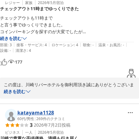
レジャー
家族
2026年5月
宿泊
チェックアウト11時までゆっくりできた
今後も、お客様が快適にお過ごし頂ける様にスタッフ一同サービス
の向上に努めて参ります。

チェックアウトも11時まで

と言う事でゆっくりできました。

お近くまでお越しの際は、また足をお運び下さい。

コインパーキングを探すのが大変でしたが

また機会があれば利用したいと思います。
続きを読む
お客様のご来館を、スタッフ一同お待ちしております。
|
|
|
|
|
部屋
:
3
接客・サービス
:
4
ロケーション
:
4
朝食
:
-
温泉・お風呂
:
-
|
設備
:
-
清潔さ
:
4
川崎リバーホテル
177
2026-05-09
この度は、川崎リバーホテルを御利用頂き誠にありがとうございま
す。

続きを読む
また、口コミへご投稿をお寄せ下さり重ねてお礼申し上げます。

ご投稿にあります様に、当ホテルのチェックアウトは、お客様にご
katayama1128
ゆっくりとお過ごし頂ける様に11時となっております。

60代
/
男性
|
269
件のクチコミ
3
2026年7月2日
投稿
お客様より、またご利用したいとのお言葉は何よりうれしい事でご
ビジネス
一人
2026年5月
宿泊
川崎で貴重な手頃価格、清掃も行き届く