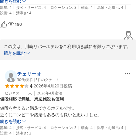
続きを読む
お近くまでお越しになられた際は、また当ホテルに足をお運び下さ
|
|
|
|
|
部屋
:
4
接客・サービス
:
4
ロケーション
:
3
朝食
:
4
温泉・お風呂
:
4
い。

|
設備
:
4
清潔さ
:
4
180
お客様のまたのお越しを、心よりお待ちしております。

川崎リバーホテル
この度は、川崎リバーホテルをご利用頂き誠に有難うございます。

2026-02-17
続きを読む
また、当ホテルのサービスの朝食や当スタッフに関して、有難いご
感想をお寄せ頂き、重ねてお礼申し上げます。

チェリーオ
サービスの朝食は、長く続いている物価上昇の最中、お客様にご満
30代
/
男性
|
5
件のクチコミ
4
2026年4月20日
投稿
足頂けている様で、嬉しく思っております。

ビジネス
一人
2026年4月
宿泊
値段相応で満足、周辺施設も便利
また、お近くまでお越しになられましたら、川崎リバーホテルをご
利用頂きます様に重ねてお願い申し上げます。

値段を考えると満足できるホテルです。

お客様のご来館を、スタッフ一同お待ちしております。
続きを読む
川崎リバーホテル
|
|
|
|
|
部屋
:
4
接客・サービス
:
4
ロケーション
:
3
朝食
:
4
温泉・お風呂
:
4
2026-04-29
|
設備
:
4
清潔さ
:
3