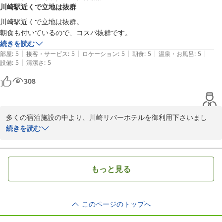
川崎駅近くで立地は抜群
まだまだ至らない点は多くありますが、これからもお客様が快適に
過ごせるホテルを目指して、サービスの向上に努めて参ります。

川崎駅近くで立地は抜群。

お近くにお越しの際は、また是非に足をお運び下さい。

続きを読む
お客様のお越しを、心よりお待ちしております。
|
|
|
|
|
部屋
:
5
接客・サービス
:
5
ロケーション
:
5
朝食
:
5
温泉・お風呂
:
5
|
設備
:
5
清潔さ
:
5
川崎リバーホテル
308
2026-03-25
多くの宿泊施設の中より、川崎リバーホテルを御利用下さいまし
て、誠にありがとうございます。

続きを読む
また、口コミへのご投稿も重ねてお礼申し上げます。

お客様より、コスパが抜群とのお言葉を頂き、大変光栄でございま
もっと見る
す。

今後も、お客様が快適に過ごせるホテルを目指し、スタッフ一同更
このページのトップへ
にサービスの向上に努めて参ります。
