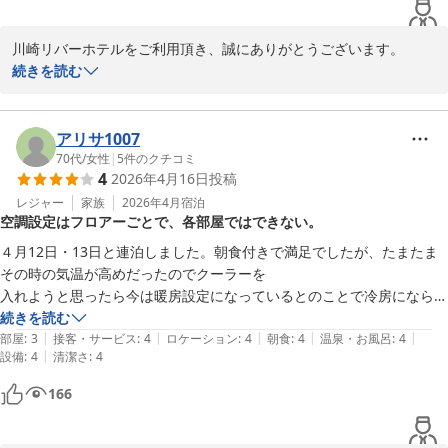
川崎リバーホテル
川崎リバーホテルをご利用頂き、誠にありがとうございます。

2026-04-21
ご多忙の中、口コミへのご投稿もありがとうございました。

続きを読む
当ホテルはお客様のご投稿にあります様に、建物自体年季が入って
おりますが、お客様が快適にご滞在頂けた様で大変嬉しく思ってお
アリサ1007
ります。

70代
/
女性
|
5
件のクチコミ
4
2026年4月16日
投稿
また、コスト的にご満足頂けたとのお言葉を頂き、有難い事でござ
レジャー
家族
2026年4月
宿泊
空調設定はフロアーごとで、各部屋ではできない。
います。

４月12日・13日と連泊しました。朝食付きで満足でしたが、たまたま
今後も、足を運んで頂ける様にスタッフ一同さらにサービスの向上
その時の気温が高めだったのでクーラーを

に努めて参ります。

入れようと思ったら今は暖房設定になっているとのことで冷房にならな
かったのが残念です。

続きを読む
|
|
|
|
|
部屋
:
3
接客・サービス
:
4
ロケーション
:
4
朝食
:
4
温泉・お風呂
:
4
|
設備
:
4
清潔さ
:
4
川崎リバーホテル
166
2026-04-21