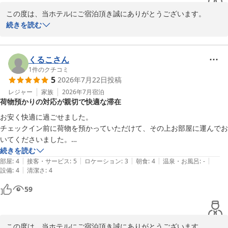
2026-06-17
この度は、当ホテルにご宿泊頂き誠にありがとうございます。

重ねて､口コミへのご投稿もありがとうございました。

続きを読む
お客様のご投稿を拝見し、快適にご宿泊された事、またコストパフ
ォーマンスが良いとの嬉しいお言葉を頂き、大変有難く思っており
くるこさん
ます。

1
件のクチコミ
5
2026年7月22日
投稿
これからも、リピートしたいとお客様に思って頂けるホテルを目指
レジャー
家族
2026年7月
宿泊
荷物預かりの対応が親切で快適な滞在
し、スタッフ一同サービスの向上に努めて参ります。

お安く快適に過ごせました。

お近くにお越しの際は、是非ともまた足をお運び下さい。

チェックイン前に荷物を預かっていただけて、その上お部屋に運んでお
お客様のご来館を、心よりお待ちしております。

いてくださいました。

ちょっと泊まるのに最適なホテルです。

続きを読む
|
|
|
|
|
またお願いします。
部屋
:
4
接客・サービス
:
5
ロケーション
:
3
朝食
:
4
温泉・お風呂
:
-
|
設備
:
4
清潔さ
:
4
川崎リバーホテル
59
2026-05-11
この度は、当ホテルにご宿泊頂き誠にありがとうございます。
