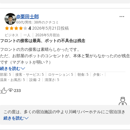
お客様のご投稿を拝見し、コスパが良いとの有難いお言葉を頂き、
嬉しく思っております。

@栗田士郎
60代
/
男性
|
38
件のクチコミ
4
2026年5月21日
投稿
朝食サービスは、概ねお客様にご満足頂けている様で、励みとなっ
ております。

ビジネス
一人
2026年5月
宿泊
フロントの接客は最高、ポットの不具合は残念
まだまだ至らない点が多いかと思いますが、お客様が快適にお過ご
フロントの方の接客は素晴らしかったです。

し頂ける様にスタッフ一同サービスの向上に努めて参ります。

ただ、お部屋のポットのコンセントが、本体と繋がらなかったのが残念
です（マグネットが弱い？）
お近くまでお越しの際は、また足をお運び下さい。

続きを読む
|
|
|
|
|
部屋
:
5
接客・サービス
:
5
ロケーション
:
5
朝食
:
5
夕食
:
-
お客様のご来館を、スタッフ一同お待ちしております。
|
|
温泉・お風呂
:
5
設備
:
2
清潔さ
:
5
川崎リバーホテル
233
2026-06-16
この度は、多くの宿泊施設の中より川崎リバーホテルにご宿泊頂き
誠にありがとうございました。

続きを読む