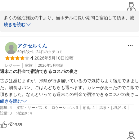
お客様のまたのお越しを心よりお待ちしております。
川崎リバーホテル
多くの宿泊施設の中より、当ホテルに長い期間ご宿泊して頂き、誠
2026-07-01
にありがとうございます。

続きを読む
ご投稿を拝見し、ゆっくりご滞在された様で大変うれしく思ってお
ります。

アクセルくん
60代
/
女性
|
24
件のクチコミ
4
2026年5月10日
投稿
お客様のご投稿にもあります様に、当ホテルは繁華街に近いので、
ご不便ないかと思います。

レジャー
家族
2026年5月
宿泊
週末この料金で宿泊できるコスパの良さ
また、当スタッフに対してやサービスの朝食に関しましても有難い
古さは感じますが、掃除が行き届いているので気持ちよく宿泊できまし
お言葉を頂き、スタッフ一同喜んでおります。

た。朝食はパン、ごはんどちらも選べます。カレーがあったのでご飯で
頂きました。なんといっても週末この料金で宿泊できるコスパの良さは
これからも、お客様のご要望やご意見に沿った、サービスを提供し
続きを読む
て参りたいと思っています。

|
|
|
|
|
部屋
:
4
接客・サービス
:
3
ロケーション
:
3
朝食
:
4
温泉・お風呂
:
3
|
設備
:
3
清潔さ
:
4
至らない点もあるかと思いますが、お客様の次のご来館を心よりお
385
川崎リバーホテル