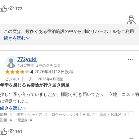
172
この度は、数多くある宿泊施設の中から川崎リバーホテルをご利用
していただき誠に有難うございます。

続きを読む
また、口コミへの貴重なご意見をお寄せ下さり重ねてお礼申し上げ
ます。

773yuki
お客様のご投稿を拝見し、今回のご宿泊がご満足頂けた事、スタッ
40代
/
男性
|
2
件のクチコミ
4
2026年4月18日
投稿
フ一同大変喜んでおります。

ビジネス
一人
2026年4月
宿泊
年季を感じるも掃除が行き届き満足
ご投稿にあります様に、当ホテルの目の前には銭湯が有り、コンビ
ニも近くにございますので、買い物等ご不便はないかと思います。

少し年季が入っていましたが、掃除が行き届いており、立地、コスト的
これからも、お客様が快適にご滞在出来ます様に、サービスの向上
続きを読む
に努めて参ります。

|
|
|
|
|
部屋
:
4
接客・サービス
:
4
ロケーション
:
4
朝食
:
4
温泉・お風呂
:
4
|
設備
:
4
清潔さ
:
4
今後とも川崎リバーホテルをご愛顧下さいます様に宜しくお願いを
161
申し上げます。
