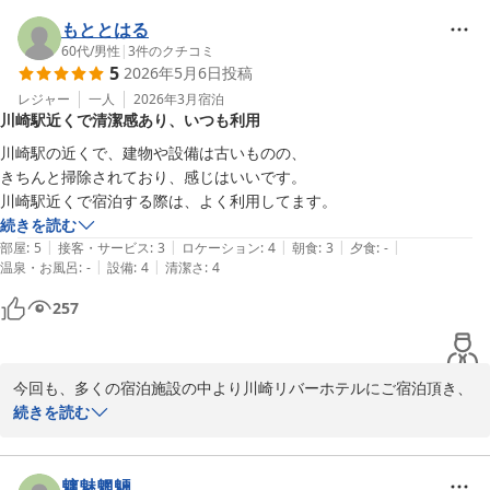
今回、ポットのコンセントが不具合だった事、誠に申し訳ございま
せんでした。

もととはる
今後、備品のチェックを強化していく所存でございます。

60代
/
男性
|
3
件のクチコミ
5
2026年5月6日
投稿
お客様のご投稿を拝見し、当フロントスタッフの対応に関して有難
レジャー
一人
2026年3月
宿泊
川崎駅近くで清潔感あり、いつも利用
いお言葉を頂き、嬉しく思っております。

お客様の口コミへの貴重なご意見やご感想は、今後も参考にさせて
川崎駅の近くで、建物や設備は古いものの、

頂きます。

きちんと掃除されており、感じはいいです。

川崎駅近くで宿泊する際は、よく利用してます。
まだまだ至らない点は多くありますが、これからもお客様が快適に
続きを読む
過ごせるホテルを目指して、サービスの向上に努めて参ります。

|
|
|
|
|
部屋
:
5
接客・サービス
:
3
ロケーション
:
4
朝食
:
3
夕食
:
-
|
|
温泉・お風呂
:
-
設備
:
4
清潔さ
:
4
お近くにお越しの際は、また是非に足をお運び下さい。

257
お客様のお越しを、心よりお待ちしております。

川崎リバーホテル
今回も、多くの宿泊施設の中より川崎リバーホテルにご宿泊頂き、
2026-05-23
誠にありがとうございます。

続きを読む
またご多忙の中、口コミへのご投稿も重ねてお礼申し上げます。

お客様のご投稿にあります様に、当ホテルは建物が最新とは言えず
魑魅魍魎。