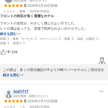
今回のご宿泊におかれまして、お客様にご満足頂けた様で、スタッ
50代
/
女性
|
1
件のクチコミ
5
2026年3月20日
投稿
フ一同嬉しく思っております。

お客様より、ホテルと当従業員に関しまして大変有難いお言葉を頂
レジャー
家族
2026年3月
宿泊
フロントの対応が良く清潔なホテル
き、恐縮しております。

フロントの女性が、やさしく感じのよい方でした。

今後も、出来る限りお客様のご要望に沿うサービスの向上に努めて
レトロ感はあっても、清潔で気持ちのよいホテルでした。
参ります。

続きを読む
|
|
|
|
|
部屋
:
5
接客・サービス
:
5
ロケーション
:
5
朝食
:
5
温泉・お風呂
:
5
これからも川崎リバーホテルをご愛顧下さいます様にお願い申し上
|
設備
:
5
清潔さ
:
5
げます。
276
川崎リバーホテル
2026-03-25
この度は、多くの宿泊施設の中より川崎リバーホテルにご宿泊頂き
誠にありがとうございました。

続きを読む
お客様のご投稿を拝見し、フロントスタッフに有難いお言葉を頂
き、大変嬉しく励みとなっております。

hid1717
お客様の口コミへの貴重なご意見やご感想は、今後も参考にさせて
60代
/
男性
|
29
件のクチコミ
5
2026年2月15日
投稿
頂きます。

ビジネス
一人
2026年2月
宿泊