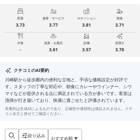
部屋
接客・サービス
ロケーション
朝食
3.73
3.77
3.81
3.71
夕食
温泉・お風呂
設備
清潔さ
-
3.61
3.57
3.70
クチコミのAI要約
川崎駅から徒歩圏内の便利な立地と、手頃な価格設定が好評で
す。スタッフの丁寧な対応や、朝食にカレーやウインナー、シウ
マイなどが提供される点に満足されている方が多いです。客室は
清掃が行き届いており、快適に過ごせたと評価されています。
本要約は生成AIによるものであり、正確性や適切性は保証されません。クチ
コミ全文と併せてご確認ください。
絞り込み
おすすめ順