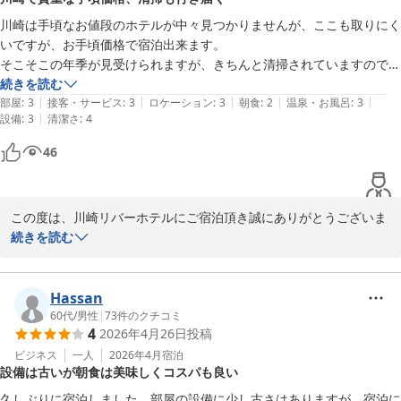
ざいます。

川崎は手頃なお値段のホテルが中々見つかりませんが、ここも取りにく
今後も、お客様に快適にお過ごし頂ける様にスタッフ一同さらにサ
いですが、お手頃価格で宿泊出来ます。

ービス向上に努めさせて頂きたいとたいと思います。

そこそこの年季が見受けられますが、きちんと清掃されていますので、
続きを読む
お近くにお越しの際は、また足をお運び下さい。

|
|
|
|
|
部屋
:
3
接客・サービス
:
3
ロケーション
:
3
朝食
:
2
温泉・お風呂
:
3
お客様の又のご来館を、スタッフ一同心よりお待ちしております。
|
設備
:
3
清潔さ
:
4
川崎リバーホテル
46
2026-05-05
この度は、川崎リバーホテルにご宿泊頂き誠にありがとうございま
す。

続きを読む
また、数ある宿泊施設の中から当ホテルをお選び頂き、清掃面につ
きましても温かい評価を頂き大変嬉しく存じます。

Hassan
当ホテルは、最新の設備ではない為、年季を感じさせる部分があり
60代
/
男性
|
73
件のクチコミ
4
2026年4月26日
投稿
ご不便をおかけしたかと存じますが、今後もお客様が快適な場を維
持できるよう、スタッフ一同努めて参ります。

ビジネス
一人
2026年4月
宿泊
設備は古いが朝食は美味しくコスパも良い
今後も、お客様のご意見やご感想を参考にさせて頂きながら、スタ
久しぶりに宿泊しました。部屋の設備に少し古さはありますが、宿泊に