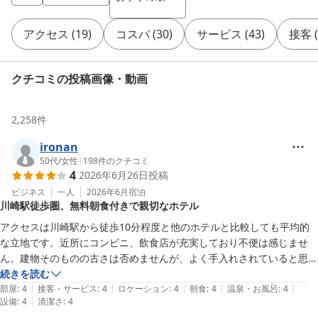
アクセス
(
19
)
コスパ
(
30
)
サービス
(
43
)
接客
(
クチコミの投稿画像・動画
2,258
件
ironan
50代
/
女性
|
198
件のクチコミ
4
2026年6月26日
投稿
ビジネス
一人
2026年6月
宿泊
川崎駅徒歩圏、無料朝食付きで親切なホテル
アクセスは川崎駅から徒歩10分程度と他のホテルと比較しても平均的
な立地です。近所にコンビニ、飲食店が充実しており不便は感じませ
ん。建物そのものの古さは否めませんが、よく手入れされていると思い
ます。喫煙室があるのが喫煙者の方には有難いかもしれません。無料で
続きを読む
|
|
|
|
|
朝食がついています。無料サービスと考えれば十分だと思います。スタ
部屋
:
4
接客・サービス
:
4
ロケーション
:
4
朝食
:
4
温泉・お風呂
:
4
|
設備
:
4
清潔さ
:
4
ッフの方は皆さん親切で好感を持ちました。ビジネス利用なら有だと思