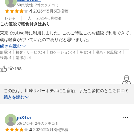
年季が入っておりますが、お客様が快適にご滞在頂けた様で大変嬉
50代
/
女性
|
2
件のクチコミ
4
2026年5月6日
投稿
しく思っております。

当ホテルに、何度もご滞在頂き有難い事でございます。

レジャー
一人
2026年3月
宿泊
この値段で軽食付きはあり
まだまだ至らない所があると思いますが、今後も、足を運んで頂け
東京でのLive時に利用しました。このご時世このお値段で利用できて、
る様にスタッフ一同さらにサービスの向上に努めて参ります。

朝は軽食が付いていたのでありだと思いました。
続きを読む
是非またお越し下さい。

|
|
|
|
|
部屋
:
4
接客・サービス
:
4
ロケーション
:
4
朝食
:
4
温泉・お風呂
:
4
お客様の又のお越しを、スタッフ一同心よりお待ちしております。
|
設備
:
4
清潔さ
:
4
川崎リバーホテル
198
2026-05-09
この度は、川崎リバーホテルにご宿泊、またご多忙のところ口コミ
へのご投稿も誠にありがとうございました。

続きを読む
当ホテルのサービスの朝食などに関しまして、有難いご感想を頂
き、嬉しく思っております。

jo&ha
朝食サービスは、物価高が続く中、概ねお客様にご満足頂けている
50代
/
女性
|
2
件のクチコミ
4
2026年5月3日
投稿
様で、安堵しております。
