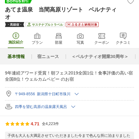
あてま温泉 当間高原リゾート ベルナティ
オ
サステナブルトラベル
施設紹介
プラン
部屋
写真
クーポン
クチコミ
基本情報
宿ニュース
＜ベルナティオ開業30周年＞
9年連続アワード受賞！朝フェス2019全国1位！食事評価の高い宿
全国8位！ウェルカムベビー のお宿
〒949-8556 新潟県十日町市珠川
四季を望む高原の温泉露天風呂
4.71
全4,223件
子供も大人も大満足させていただきました今まで色んな所に泊まりました