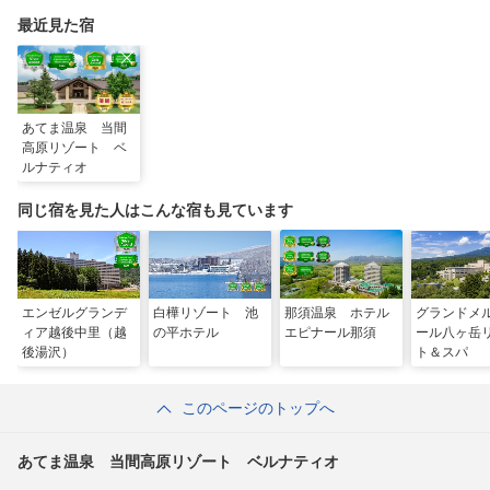
最近見た宿
あてま温泉 当間
高原リゾート ベ
ルナティオ
同じ宿を見た人はこんな宿も見ています
エンゼルグランデ
白樺リゾート 池
那須温泉 ホテル
グランドメ
ィア越後中里（越
の平ホテル
エピナール那須
ール八ヶ岳
後湯沢）
ト＆スパ
このページのトップへ
あてま温泉 当間高原リゾート ベルナティオ