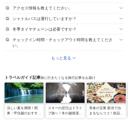
アクセス情報を教えてください。
シャトルバスは運行していますか？
冬季タイヤチェーンは必要ですか？
チェックイン時間・チェックアウト時間を教えてくださ
い。
もっと見る
トラベルガイド記事
旅に行きたくなる旅行記事をお届け
涼しい夏を満喫！関
スキーの翌日はドライ
美食の宝庫 新潟で泊
東・甲信越のおすすめ
ブ旅へ！冬の越後湯沢
まるならココ！絶品グ
避暑地14選
周辺観光モデルコース
ルメが味わえる厳選
10宿