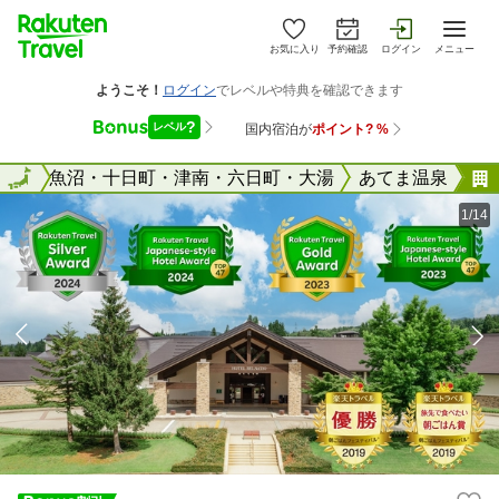
お気に入り
予約確認
ログイン
メニュー
潟県
全国
魚沼・十日町・津南・六日町・大湯
あてま温泉
1/14