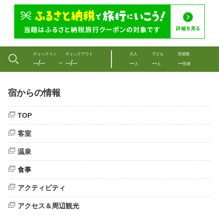
チェックイン
チェックアウト
大人
子ども
部屋数
--/--
--/--
--
--
--
〜
人
人
部屋
宿からの情報
TOP
客室
温泉
食事
アクティビティ
アクセス＆周辺観光