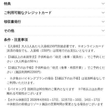
特典
ご利用可能なクレジットカード
領収書発行
その他
条件・注意事項
【入湯税】大人1人あたり入湯税150円別途必要です。※オンラインカード
決済の場合でも、入湯税（150円）は現地でのお支払いとなります。
【3歳以上の未就学児】子供料金の「幼児（食事・寝具付）」でご予約くだ
さい（大人料金の50％）
【2歳以下のお子様】子供料金の「幼児（食事・布団不要）」でご予約くだ
さい（施設利用料2200円）
※夕食がバイキングプランの場合【2歳以下のお子様】は追加料金なしで
ご利用いただけます。
【バイキング】混雑日は90分制のご案内となります ※7名以上はお席が
離れる可能性がございます
【ホテル休館日】2026年4月6日～17日、12月7日～10日、14日～17日
※休館日の前後はリゾート施設の営業時間が変更となる場合がございます