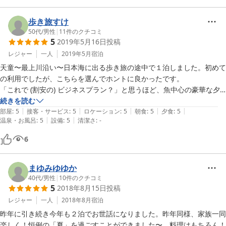
歩き旅すけ
50代
/
男性
|
11
件のクチコミ
5
2019年5月16日
投稿
レジャー
一人
2019年5月
宿泊
天童〜最上川沿い〜日本海に出る歩き旅の途中で１泊しました。初めて
の利用でしたが、こちらを選んでホントに良かったです。

「これで (割安の) ビジネスプラン？」と思うほど、魚中心の豪華な夕
食で、朝食もそんじょそこらの宿とちょと違う。部屋も風呂も清潔さに
続きを読む
|
|
|
|
|
気を配っていることが伝わりました。

部屋
:
5
接客・サービス
:
5
ロケーション
:
5
朝食
:
5
夕食
:
5
|
|
温泉・お風呂
:
5
設備
:
5
清潔さ
:
-
また三瀬方面に行ったら、必ずおじゃまします。ありがとうございまし
た。
6
まゆみゆゆか
40代
/
男性
|
10
件のクチコミ
5
2018年8月15日
投稿
レジャー
一人
2018年8月
宿泊
昨年に引き続き今年も２泊でお世話になりました。昨年同様、家族一同
楽しく！恒例の「夏」を過ごすことができました〜。料理はもちろん！