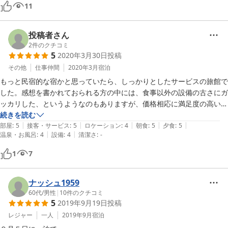
ぜひ家族で利用して頂きたい。子供たちが成長した時も、きっとこの感
11
動は忘れることができないでしょう。
投稿者さん
2
件のクチコミ
5
2020年3月30日
投稿
その他
仕事仲間
2020年3月
宿泊
もっと民宿的な宿かと思っていたら、しっかりとしたサービスの旅館で
した。感想を書かれておられる方の中には、食事以外の設備の古さにガ
ッカリした、というようなのもありますが、価格相応に満足度の高いも
のだと思います。立派な設備ではないかも知れませんが、清潔である点
続きを読む
|
|
|
|
|
が一番です。一流旅館のようなものを期待するならそれ相応のコストが
部屋
:
5
接客・サービス
:
5
ロケーション
:
4
朝食
:
5
夕食
:
5
|
|
温泉・お風呂
:
4
設備
:
4
清潔さ
:
-
かかりますが、対価を考えれば納得いくと思います。食事もサービスも
館内の清潔度も満足のいくレベルだし、夏に家族でもう1回利用したい
1
7
と思いました。
ナッシュ1959
60代
/
男性
|
10
件のクチコミ
5
2019年9月19日
投稿
レジャー
一人
2019年9月
宿泊