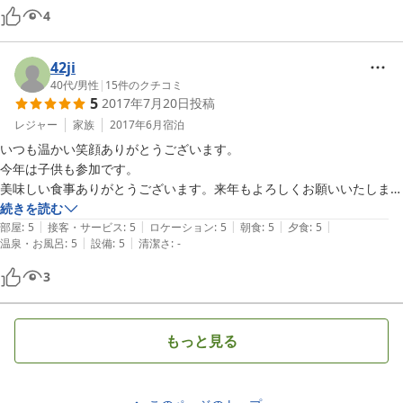
4
42ji
40代
/
男性
|
15
件のクチコミ
5
2017年7月20日
投稿
レジャー
家族
2017年6月
宿泊
いつも温かい笑顔ありがとうございます。

今年は子供も参加です。

美味しい食事ありがとうございます。来年もよろしくお願いいたしま
す。

続きを読む
|
|
|
|
|
福島県 HI
部屋
:
5
接客・サービス
:
5
ロケーション
:
5
朝食
:
5
夕食
:
5
|
|
温泉・お風呂
:
5
設備
:
5
清潔さ
:
-
3
もっと見る