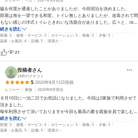
じた普通サイズです。

レジャー
一人
2021年9月
宿泊
脇を何度か通過したことがありましたが、今回宿泊を決めました。

料理は画像の通りです。画像の尾頭付きは石鯛でした。自家製イクラも
部屋は海を一望できる和室。トイレ無しとありましたが、改装されて間
美味しくいただきました。スタッフの方が簡単にでも料理の説明をして
もない感じの洋式トイレときれいな洗面台がありました。広々と、ゆっ
頂けたと思います。業務用レトルトもなくとても美味しい味付けでし
たり過ごすことができました。

続きを読む
た。ただし食べ盛りの高校生が満足する量は持て余します。是非とも次
|
|
|
|
|
夕食は食べきれないくらいの魚中心の食事。どれをとっても美味しく、
部屋
:
5
接客・サービス
:
5
ロケーション
:
5
朝食
:
5
夕食
:
5
|
|
回は食材の質を上げてもう少し量少なめでお願いします。

温泉・お風呂
:
4
設備
:
5
清潔さ
:
-
特に生ガキは苦手意識があったものの、とてもおいしかったです。朝食
もとてもボリュームがありました。

21
もうひとつ、私の車のカーナビでは電話番号で目的地設定をすると全く
お風呂は小さいながらも、アメニティ類が整っていました。

違う場所に誘導されました。

徒歩１０分ほどの距離にコンビニもあり、滞在には困らない立地です。

また機会があればぜひ利用したい宿です。
投稿者さん
24
件のクチコミ
5
2020年8月12日
投稿
レジャー
家族
2020年8月
宿泊
８月10日に一泊二日でお世話になりました。今回は2家族で利用させて
頂きました。

毎年利用させて頂いておりますが今回も最高の夏を親族全員で楽しむこ
とができました！お世話になりました。立地、ロケーション、そして最
続きを読む
|
|
|
|
|
高のお食事の数々♪今年もお食事を頂きながら日本海に沈む夕日を鑑賞
部屋
:
5
接客・サービス
:
5
ロケーション
:
5
朝食
:
5
夕食
:
5
|
|
温泉・お風呂
:
5
設備
:
5
清潔さ
:
-
でき、まさに、これ以上の贅沢はない！お子さんがいらっしゃる方には