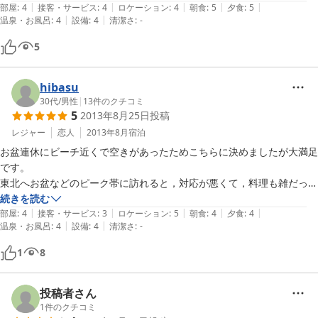
|
|
|
|
|
部屋
:
4
接客・サービス
:
4
ロケーション
:
4
朝食
:
5
夕食
:
5
|
|
温泉・お風呂
:
4
設備
:
4
清潔さ
:
-
5
hibasu
30代
/
男性
|
13
件のクチコミ
5
2013年8月25日
投稿
レジャー
恋人
2013年8月
宿泊
お盆連休にビーチ近くで空きがあったためこちらに決めましたが大満足
です。

東北へお盆などのピーク帯に訪れると，対応が悪くて，料理も雑だった
り冷えてたりすることが多いのですが，こちらは忙しそうな雰囲気なが
続きを読む
|
|
|
|
|
ら特に不満もなかったです。

部屋
:
4
接客・サービス
:
3
ロケーション
:
5
朝食
:
4
夕食
:
4
|
|
温泉・お風呂
:
4
設備
:
4
清潔さ
:
-
部屋は綺麗で日本海に面しており，残念ながら曇りでしたが晴れれば部
1
8
屋から日本海に沈む夕日を拝めそうです。

お風呂は少し熱めですが，泳いだ後や網起こし後の疲れた体にはちょう
ど良かったです。

投稿者さん
1
件のクチコミ