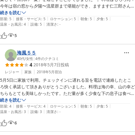
今年は宿の窓から夕陽〜流星群まで堪能ができ、ますます仁三郎さんの
ファンに♪　従業員の方々の荘内弁もGOOD！です。

続きを読む
|
|
|
|
|
また来年もお世話になります。ありがとうございました。　
部屋
:
5
接客・サービス
:
5
ロケーション
:
5
朝食
:
5
夕食
:
5
|
|
温泉・お風呂
:
4
設備
:
5
清潔さ
:
-
5
海風５５
40代
/
女性
|
4
件のクチコミ
4
2018年5月7日
投稿
レジャー
家族
2018年5月
宿泊
5月5日に家族で利用。チェックインに遅れる旨を電話で連絡したとこ
ろ快く承諾して頂きありがとうございました。料理は海の幸、山の幸ど
ちらもとても美味しかったです。ただ量が多く少食な下の息子は食べき
れず、私も残してしまったので申し訳なかったです。また家族で釣りに
続きを読む
|
|
|
|
|
行く時は利用させて頂きます。
部屋
:
4
接客・サービス
:
4
ロケーション
:
5
朝食
:
5
夕食
:
5
|
|
温泉・お風呂
:
3
設備
:
3
清潔さ
:
-
6