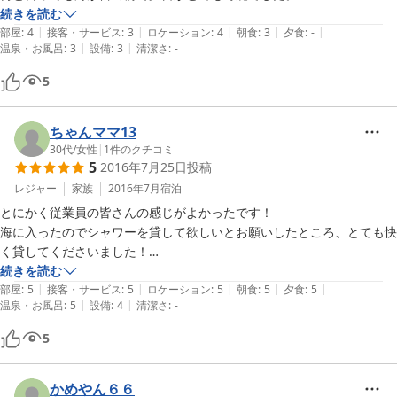
夕食は外食しましたが、お宿の周りに食事どころがないので要注意かも
続きを読む
|
|
|
|
|
しれません。

部屋
:
4
接客・サービス
:
3
ロケーション
:
4
朝食
:
3
夕食
:
-
|
|
温泉・お風呂
:
3
設備
:
3
清潔さ
:
-
朝食はお刺身もあり美味しかったです。

またお世話になりたいお宿でした。

5
ありがとうございました。
ちゃんママ13
30代
/
女性
|
1
件のクチコミ
5
2016年7月25日
投稿
レジャー
家族
2016年7月
宿泊
とにかく従業員の皆さんの感じがよかったです！

海に入ったのでシャワーを貸して欲しいとお願いしたところ、とても快
く貸してくださいました！

お食事もロケーションも本当によかったです！ただ、１つだけ難を言え
続きを読む
|
|
|
|
|
ば、お部屋までの階段が急で危なかった事ぐらいですかね。

部屋
:
5
接客・サービス
:
5
ロケーション
:
5
朝食
:
5
夕食
:
5
|
|
温泉・お風呂
:
5
設備
:
4
清潔さ
:
-
でも、最初から最後まで親切に接していただき本当にここにしてよかっ
たなと思いました！また縁がありましたら利用したいと思えるお宿で
5
す！
かめやん６６