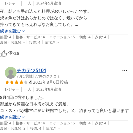
レジャー
一人
2024年5月
宿泊
夜、朝とも手の込んだ料理がおいしかったです。

焼き魚だけはあらかじめではなく、焼いてから

持ってきてもらえればなお良しでした。

続きを読む
|
|
|
|
|
一部リフォームされているのと清掃行き届いていて気持ちよく過ごせま
部屋
:
4
接客・サービス
:
4
ロケーション
:
5
朝食
:
4
夕食
:
4
|
|
温泉・お風呂
:
-
設備
:
4
清潔さ
:
-
す。

夕日もきれいでした！

26
チカテツ5101
70代
/
男性
|
77
件のクチコミ
4
2023年8月6日
投稿
レジャー
一人
2023年8月
宿泊
8月4日に宿泊しました。

部屋から綺麗な日本海が見えて満足。

コ・ス・パが非常に良い旅館でした。又、泊まっても良いと思います
続きを読む
|
|
|
|
|
部屋
:
4
接客・サービス
:
4
ロケーション
:
5
朝食
:
4
夕食
:
4
|
|
温泉・お風呂
:
3
設備
:
4
清潔さ
:
-