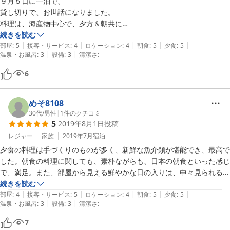
９月５日に一泊で、

貸し切りで、お世話になりました。

料理は、海産物中心で、夕方＆朝共に

大変美味しくいただけました。

続きを読む
|
|
|
|
|
立地が、良いね！

部屋
:
5
接客・サービス
:
4
ロケーション
:
4
朝食
:
5
夕食
:
5
|
|
温泉・お風呂
:
3
設備
:
3
清潔さ
:
-
宿の方と、もっと話が出来れば・・・

と思いました。
6
めそ8108
30代
/
男性
|
1
件のクチコミ
5
2019年8月1日
投稿
レジャー
家族
2019年7月
宿泊
夕食の料理は手づくりのものが多く、新鮮な魚介類が堪能でき、最高で
した。朝食の料理に関しても、素朴ながらも、日本の朝食といった感じ
で、満足。また、部屋から見える鮮やかな日の入りは、中々見られるも
のではなく、ロマンチックでした。
続きを読む
|
|
|
|
|
部屋
:
4
接客・サービス
:
5
ロケーション
:
4
朝食
:
5
夕食
:
5
|
|
温泉・お風呂
:
3
設備
:
3
清潔さ
:
-
7