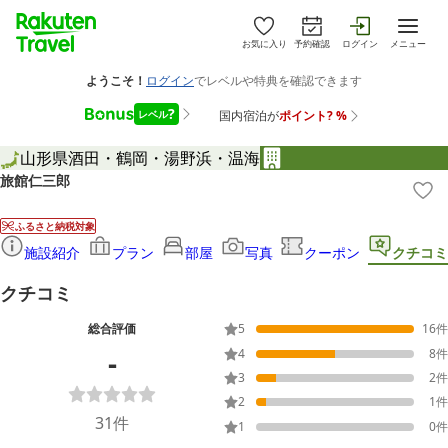
お気に入り
予約確認
ログイン
メニュー
山形県
酒田・鶴岡・湯野浜・温海
旅館仁三郎
ふるさと納税対象
施設紹介
プラン
部屋
写真
クーポン
クチコミ
クチコミ
総合評価
5
16
件
-
4
8
件
3
2
件
2
1
件
31
件
1
0
件