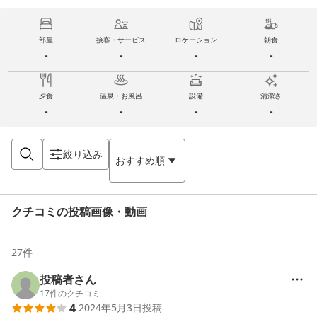
部屋
接客・サービス
ロケーション
朝食
-
-
-
-
夕食
温泉・お風呂
設備
清潔さ
-
-
-
-
絞り込み
おすすめ順
クチコミの投稿画像・動画
27
件
投稿者さん
17
件のクチコミ
4
2024年5月3日
投稿