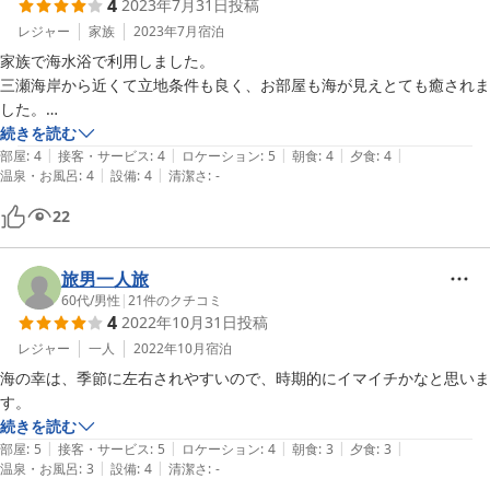
4
2023年7月31日
投稿
民宿としては高めの設定ですが，部屋が綺麗なことや網起こし体験が出
来ることを考えれば総じて良かったと感じました。

レジャー
家族
2023年7月
宿泊
家族で海水浴で利用しました。

網起こし体験：

三瀬海岸から近くて立地条件も良く、お部屋も海が見えとても癒されま
早朝，定置網の網起こしへ同行します。所要約２時間，漁船で日本海
した。

500円／人は大変お得でした。

食事も食べきれない程の料理で美味しかったです。
続きを読む
予約はせずとも宿泊日の夜に頼んで翌朝乗れましたが，波が高い時など
|
|
|
|
|
部屋
:
4
接客・サービス
:
4
ロケーション
:
5
朝食
:
4
夕食
:
4
|
|
駄目な日もあるそうです。

温泉・お風呂
:
4
設備
:
4
清潔さ
:
-
ただし，小さな漁船ですから酔い止め対策はしっかりしましょう。一緒
22
に乗った方の半分はダウンされてました。また，船に二時間乗ってるだ
けでも結構疲れますので，午前中の予定は余裕のある計画にしましょ
う。自分達は帰って朝食を食べたらチェックアウトぎりぎりまで昼寝で
旅男一人旅
した。
60代
/
男性
|
21
件のクチコミ
4
2022年10月31日
投稿
レジャー
一人
2022年10月
宿泊
海の幸は、季節に左右されやすいので、時期的にイマイチかなと思いま
す。
続きを読む
|
|
|
|
|
部屋
:
5
接客・サービス
:
5
ロケーション
:
4
朝食
:
3
夕食
:
3
|
|
温泉・お風呂
:
3
設備
:
4
清潔さ
:
-