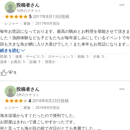
投稿者さん
10
件のクチコミ
5
2017年8月13日
投稿
レジャー
家族
2017年8月
宿泊
毎年お世話になっております。最高の眺めとお料理を堪能させて頂きま
した！漁師体験なども子どもたちが毎年楽しみにしているイベントで今
回も大きな魚が網に入り大喜びでした！また来年もお世話になります。
ありがとうございました。
続きを読む
|
|
|
|
|
部屋
:
5
接客・サービス
:
5
ロケーション
:
5
朝食
:
5
夕食
:
5
|
|
温泉・お風呂
:
5
設備
:
5
清潔さ
:
-
5
投稿者さん
2
件のクチコミ
4
2016年8月23日
投稿
レジャー
家族
2016年8月
宿泊
海水浴場からすぐだったので便利でした。

お部屋はきれいで過ごしやすかったです。

何と言っても海が目の前で夕日がとても奇麗でした。
