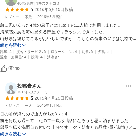
40代
/
男性
|
4
件のクチコミ
5
2016年5月16日
投稿
レジャー
家族
2016年5月
宿泊
急に思い立った4歳の息子とはじめての二人旅で利用しました。

清潔感のある海の見える部屋でリラックスできました。

山形県は総じてご飯がおいしいですが、こちらの食事の旨さは別格でし
た。鮮度が違うのはもちろんのこと、味付けも上品でおなかいっぱい御
続きを読む
|
|
|
|
|
馳走になりました。特にお刺身！今まで食べた事が無いくらいのおいし
部屋
:
4
接客・サービス
:
5
ロケーション
:
4
朝食
:
5
夕食
:
5
|
|
温泉・お風呂
:
4
設備
:
4
清潔さ
:
-
さ！いつもなら小食な息子も「うまいうまい」と子供用の”お子様ラン
チ”に満足している様子でした。

10
朝は早起きして、漁師体験をさせてもらいました。観光イベント的な網
挽を想像していましたが、本物の漁への同行となり緊張しましたが、驚
きの体験が出来ました。息子はカモメにお魚をあげることが出来たのが
投稿者さん
楽しかったと言っていました。

1013
件のクチコミ
5
2015年1月26日
投稿
次回は家族で料理を楽しみに行きたいと思います。お世話になりまし
ビジネス
一人
2015年1月
宿泊
目の前が海なので迫力がちがいます

前を何度も通っていたので一度お世話になろうと思い泊まりました

部屋も広く洗面台も付いて十分です　夕・朝食とも品数･量･味付けとも
に満足です

続きを読む