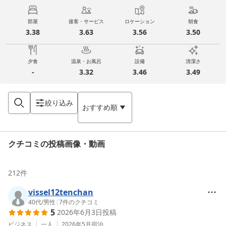
部屋
接客・サービス
ロケーション
朝食
3.38
3.63
3.56
3.50
夕食
温泉・お風呂
設備
清潔さ
-
3.32
3.46
3.49
絞り込み
おすすめ順
クチコミの投稿画像・動画
212
件
vissel12tenchan
40代
/
男性
|
7
件のクチコミ
5
2026年6月3日
投稿
ビジネス
一人
2026年5月
宿泊