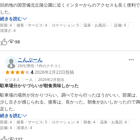
目的地の国営備北丘陵公園に近くインターからのアクセスも良く便利で
した。
続きを読む
|
|
|
|
|
部屋
:
4
接客・サービス
:
4
ロケーション
:
5
温泉・お風呂
:
-
設備
:
4
清潔さ
:
4
98
こんぶーん
20代
/
男性
|
1
件のクチコミ
4
2026年2月22日
投稿
ビジネス
一人
2026年2月
宿泊
駐車場分かりづらいが朝食美味しかった
駐車場の場所が分かりづらい。調べてから行ったほうがいい。部屋は、
少し古さが感じられる。接客は、良かった。朝食がおいしかったので満
足した。
続きを読む
|
|
|
|
|
部屋
:
4
接客・サービス
:
5
ロケーション
:
4
朝食
:
4
温泉・お風呂
:
4
|
設備
:
4
清潔さ
:
4
137