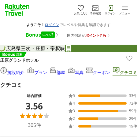
お気に入り
予約確認
ログイン
メニュー
広島県
三次・庄原・帝釈峡
庄原グランドホテル
施設紹介
プラン
部屋
写真
クーポン
クチコミ
クチコミ
総合評価
5
33
件
3.56
4
72
件
3
59
件
2
29
件
305
件
1
19
件