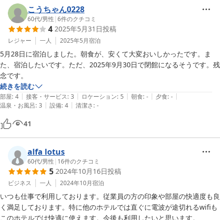
こうちゃん0228
60代
/
男性
|
6
件のクチコミ
4
2025年5月31日
投稿
レジャー
一人
2025年5月
宿泊
5月28日に宿泊しました。朝食が、安くて大変おいしかったです。ま
た、宿泊したいです。ただ、2025年9月30日で閉館になるそうです。残
念です。
続きを読む
|
|
|
|
|
部屋
:
4
接客・サービス
:
3
ロケーション
:
5
朝食
:
-
夕食
:
-
|
|
温泉・お風呂
:
3
設備
:
4
清潔さ
:
-
41
alfa lotus
60代
/
男性
|
16
件のクチコミ
5
2024年10月16日
投稿
ビジネス
一人
2024年10月
宿泊
いつも仕事で利用しております。従業員の方の印象や部屋の快適度も良
く満足しております。特に他のホテルでは直ぐに電波が途切れるwifiも
このホテルでは快適に使えます。今後も利用したいと思います。