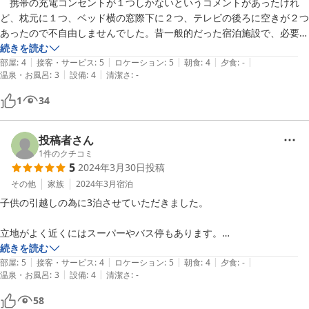
　携帯の充電コンセントが１つしかないというコメントがあったけれ
ど、枕元に１つ、ベッド横の窓際下に２つ、テレビの後ろに空きが２つ
あったので不自由しませんでした。昔一般的だった宿泊施設で、必要な
ものは揃っていました。従業員の対応はとても良かったです。避難経路
続きを読む
|
|
|
|
|
についての質問にとても丁寧に答えてくださいました。

部屋
:
4
接客・サービス
:
5
ロケーション
:
5
朝食
:
4
夕食
:
-
|
|
温泉・お風呂
:
3
設備
:
4
清潔さ
:
-
　ロビーにあるケーキ屋さんでケーキを購入してお茶しました。なかな
か美味しかったです。宿泊客なので10%引きにしていただきました。

1
34
　再び庄原を訪れる機会があれば利用したいです。
投稿者さん
1
件のクチコミ
5
2024年3月30日
投稿
その他
家族
2024年3月
宿泊
子供の引越しの為に3泊させていただきました。

立地がよく近くにはスーパーやバス停もあります。

続きを読む
|
|
|
|
|
ホテルの中にケーキ屋さんがあり中で食べる事も出来ます。

部屋
:
5
接客・サービス
:
4
ロケーション
:
5
朝食
:
4
夕食
:
-
|
|
温泉・お風呂
:
3
設備
:
4
清潔さ
:
-
チェックインの際、そのお店のクッキーをサービスでいただきました。

58