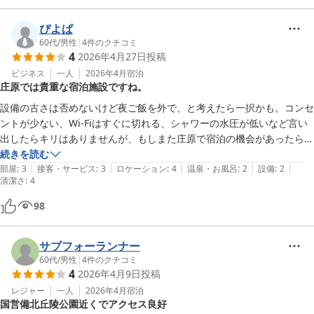
ぴよぱ
60代
/
男性
|
4
件のクチコミ
4
2026年4月27日
投稿
ビジネス
一人
2026年4月
宿泊
庄原では貴重な宿泊施設ですね。
設備の古さは否めないけど夜ご飯を外で、と考えたら一択かも。コンセ
ントが少ない、Wi-Fiはすぐに切れる、シャワーの水圧が低いなど言い
出したらキリはありませんが、もしまた庄原で宿泊の機会があったらき
っと利用すると思います。
続きを読む
|
|
|
|
|
部屋
:
3
接客・サービス
:
3
ロケーション
:
4
温泉・お風呂
:
2
設備
:
2
清潔さ
:
4
98
サブフォーランナー
60代
/
男性
|
4
件のクチコミ
4
2026年4月9日
投稿
レジャー
一人
2026年4月
宿泊
国営備北丘陵公園近くでアクセス良好