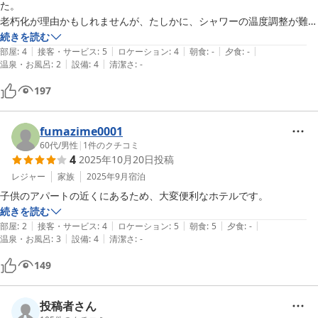
た。

老朽化が理由かもしれませんが、たしかに、シャワーの温度調整が難し
く、シャワーの水量も少なかったです。

続きを読む
|
|
|
|
|
空調は、強中弱の３段階しかなく、弱でも充分寒くなるくらいで、温度
部屋
:
4
接客・サービス
:
5
ロケーション
:
4
朝食
:
-
夕食
:
-
|
|
温泉・お風呂
:
2
設備
:
4
清潔さ
:
-
調整が難しいです。

また、テレビも電源が付きにくく、全体的に老朽化しているのかなと思
197
います。

ただ、掃除やベッドメイキングは丁寧にされていて、無料の駐車場もあ
りますし、できれば、改装して復活してほしいと思います。

fumazime0001
ウェルカムドリンク（コーヒー、アールグレイ）があり、アールグレイ
60代
/
男性
|
1
件のクチコミ
4
2025年10月20日
投稿
を飲みましたが、美味しかったです！

サービスでもてなそうとされていて、良いと思います。
レジャー
家族
2025年9月
宿泊
子供のアパートの近くにあるため、大変便利なホテルです。
続きを読む
|
|
|
|
|
部屋
:
2
接客・サービス
:
4
ロケーション
:
5
朝食
:
5
夕食
:
-
|
|
温泉・お風呂
:
3
設備
:
4
清潔さ
:
-
149
投稿者さん