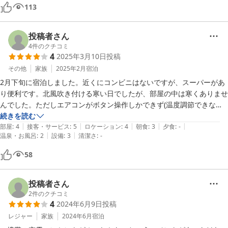
です！この地方都市での営業は大変でしょうがもう少し継続出来ない
113
か？残念です！
投稿者さん
4
件のクチコミ
4
2025年3月10日
投稿
その他
家族
2025年2月
宿泊
2月下旬に宿泊しました。近くにコンビニはないですが、スーパーがあ
り便利です。北風吹き付ける寒い日でしたが、部屋の中は寒くありませ
んでした。ただしエアコンがボタン操作しかできず(温度調節できない)
暑くなったら止める、という感じでした。１階のカフェのケーキがとて
続きを読む
|
|
|
|
|
も美味しかったです。部屋で食べるため購入したら、食器と紅茶をサー
部屋
:
4
接客・サービス
:
5
ロケーション
:
4
朝食
:
3
夕食
:
-
|
|
温泉・お風呂
:
2
設備
:
3
清潔さ
:
-
ビスして頂きました。ありがとうございました。
58
投稿者さん
2
件のクチコミ
4
2024年6月9日
投稿
レジャー
家族
2024年6月
宿泊