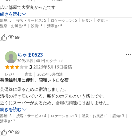
広い部屋で大変良かったです
続きを読む
|
|
|
|
|
部屋
:
5
接客・サービス
:
5
ロケーション
:
5
朝食
:
-
夕食
:
-
|
|
温泉・お風呂
:
5
設備
:
5
清潔さ
:
5
69
ちゃま0523
30代
/
男性
|
401
件のクチコミ
3
2026年5月16日
投稿
レジャー
家族
2026年5月
宿泊
芸備線利用に便利、昭和レトロな宿
芸備線に乗るために宿泊しました。

清掃の行き届いている、昭和のホテルという感じです。

近くにスーパーがあるため、食糧の調達には困りません。

部屋の空調は館内で暖房になっているためか暖房しか出てこず、少し過
続きを読む
|
|
|
|
|
ごしにくかったです。

部屋
:
3
接客・サービス
:
4
ロケーション
:
3
温泉・お風呂
:
1
設備
:
3
清潔さ
:
3
お風呂が狭く、シャワーを浴びるにも苦労しました。

(シャワーの温度調整も難しい・・・)
69