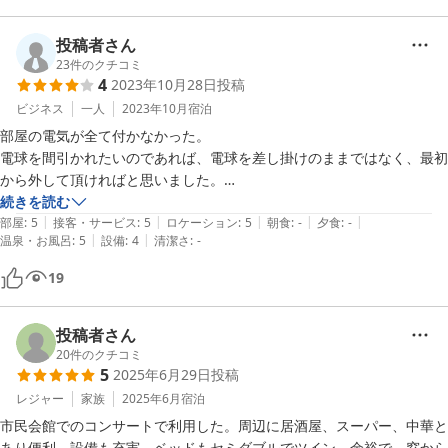
全体的に対応も良くて部屋も綺麗で文句なしです。

投稿者さん
大変お世話になりました。
23
件のクチコミ
4
2023年10月28日
投稿
ビジネス
一人
2023年10月
宿泊
部屋の電気が全て付かなかった。

電球を間引かれたいのであれば、電球を差し掛けのままではなく、最初
から外して頂ければと思いました。

また、空調が強中弱の3段階でしたが、弱でも必要以上の効き方だった
続きを読む
|
|
|
|
|
ので、改善をして頂ければと思いました。
部屋
:
5
接客・サービス
:
5
ロケーション
:
5
朝食
:
-
夕食
:
-
|
|
温泉・お風呂
:
5
設備
:
4
清潔さ
:
-
19
投稿者さん
20
件のクチコミ
5
2025年6月29日
投稿
レジャー
家族
2025年6月
宿泊
市民会館でのコンサートで利用した。周辺に居酒屋、スーパー、中華と
あり便利、設備も充実、ベッドもセミダブルでツイン、余裕で、窓から