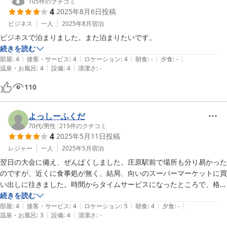
105
件のクチコミ
4
2025年8月6日
投稿
ビジネス
一人
2025年8月
宿泊
ビジネスで泊まりました。また泊まりたいです。
続きを読む
|
|
|
|
|
部屋
:
4
接客・サービス
:
4
ロケーション
:
4
朝食
:
-
夕食
:
-
|
|
温泉・お風呂
:
4
設備
:
4
清潔さ
:
-
110
よっしーふくだ
70代
/
男性
|
215
件のクチコミ
4
2025年5月11日
投稿
レジャー
一人
2025年5月
宿泊
翌日の大会に備え、ぜんぱくしました。庄原駅前で場所も分り易かった
のですが、近くに食事処が無く、結局、向いのスーパーマーケットに買
い出しに往きました。時間からタイムサービスになったところで、格安
の総菜を手に入れましたが、残り少なくなって選べないのが残念でし
続きを読む
|
|
|
|
|
た。が、格安の食材を手に入れる事が出来ました。

部屋
:
4
接客・サービス
:
4
ロケーション
:
5
朝食
:
4
夕食
:
-
|
|
温泉・お風呂
:
3
設備
:
4
清潔さ
:
-
聞けば間もなく食事・喫茶部門の閉鎖、宿泊も９月で終了だとか？残念