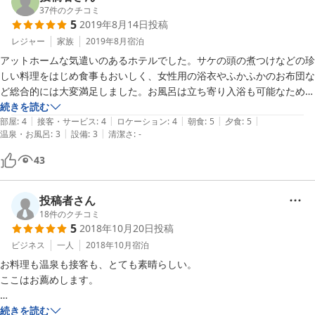
た。こちらはおかみさんのお料理をいただくだけでも価値があります。

37
件のクチコミ
5
2019年8月14日
投稿
また機会を見つけよせていただきたいと思います。

レジャー
家族
2019年8月
宿泊
アットホームな気遣いのあるホテルでした。サケの頭の煮つけなどの珍
しい料理をはじめ食事もおいしく、女性用の浴衣やふかふかのお布団な
ど総合的には大変満足しました。お風呂は立ち寄り入浴も可能なため、
夕方は非常に混みあい、子供が騒いだり、落ち着けませんでした。お風
続きを読む
|
|
|
|
|
呂にはリンスインシャンプーが数個置かれていただけで、宿泊者用には
部屋
:
4
接客・サービス
:
4
ロケーション
:
4
朝食
:
5
夕食
:
5
|
|
温泉・お風呂
:
3
設備
:
3
清潔さ
:
-
専用にシャンプー・リンスを貸し出すようにしていただけるとよいと思
いました。
43
投稿者さん
18
件のクチコミ
5
2018年10月20日
投稿
ビジネス
一人
2018年10月
宿泊
お料理も温泉も接客も、とても素晴らしい。

ここはお薦めします。

ただし・・・魚がダメな方は一度

続きを読む