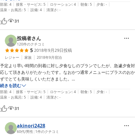
|
|
|
|
|
「魚料理がダメなんですが」と問い合わせを

部屋
:
4
接客・サービス
:
5
ロケーション
:
4
朝食
:
5
夕食
:
-
|
|
温泉・お風呂
:
5
設備
:
4
清潔さ
:
-
してからの方が良いかと。

31
あと、ウォシュレットはフロント前のトイレに

あります。

投稿者さん
大変お世話になりました。

120
件のクチコミ
5
2018年9月29日
投稿
また、必ず行きますから！
レジャー
家族
2018年9月
宿泊
予定より早い時間の到着に対し夕食なしのプランでしたが、急遽夕食対
応して頂きありがたかったです。なおかつ通常メニューにプラスのおか
ずでとても美味しくいただきました。

続きを読む
|
|
|
|
|
源泉かけ流しにゆったりつかり旅の最終日の疲れをとることができまし
部屋
:
4
接客・サービス
:
5
ロケーション
:
4
朝食
:
5
夕食
:
-
|
|
温泉・お風呂
:
5
設備
:
4
清潔さ
:
-
た。

31
おかみさんの手作り料理の数々と笑顔の対応が素晴らしかったです。
akinori2428
60代
/
男性
|
1
件のクチコミ