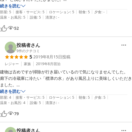
大浴場も静かでゆったり、最高です。

続きを読む
|
|
|
|
|
部屋もきれいし、スタッフさんも親切で最高です。

部屋
:
5
接客・サービス
:
5
ロケーション
:
5
朝食
:
5
夕食
:
-
|
|
温泉・お風呂
:
5
設備
:
5
清潔さ
:
-
全く過不足がありませんでした。

どうもありがとうございました。

52
次回も、是非お世話になりますのでよろしくお願いします。
投稿者さん
9
件のクチコミ
5
2019年8月15日
投稿
レジャー
家族
2019年8月
宿泊
建物は古めですが掃除が行き届いているので気になりませんでした。

廊下の冷蔵庫に冷たい「標津の水」があり風呂上りに美味しくいただき
ました。

温泉は熱めでアルカリ性塩化物泉でツルツルしますし、シャワーからも
続きを読む
|
|
|
|
|
温泉水が出ているようでシャンプーやリンスが洗い流せたかよくわから
部屋
:
4
接客・サービス
:
5
ロケーション
:
5
朝食
:
5
夕食
:
5
|
|
温泉・お風呂
:
4
設備
:
5
清潔さ
:
-
ないくらいです。

79
夕食はとても豪華で、おかみさんの手作りという手の込んだ料理が所狭
しと並んでどれもおいしかったです。鮭のお頭を煮込んだもの、最初ち
ょっとびっくりしましたが骨まで柔らかくてきれいに食べてしまいまし
投稿者さん