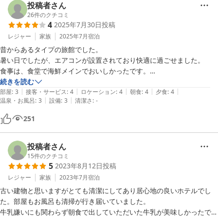
投稿者さん
26
件のクチコミ
4
2025年7月30日
投稿
レジャー
家族
2025年7月
宿泊
昔からあるタイプの旅館でした。

暑い日でしたが、エアコンが設置されており快適に過ごせました。

食事は、食堂で海鮮メインでおいしかったです。

お風呂は大きいのはいいのですが、熱すぎるのと、シャンプーがリンス
続きを読む
|
|
|
|
|
インシャンプーなのがイマイチです。エレベーターがない、テレビは地
部屋
:
3
接客・サービス
:
4
ロケーション
:
4
朝食
:
4
夕食
:
4
|
|
温泉・お風呂
:
3
設備
:
3
清潔さ
:
-
上波のみ等で設備は物足りないです。

このお値段で２食付なら有りと私は思いました。
251
投稿者さん
15
件のクチコミ
5
2023年8月12日
投稿
レジャー
家族
2023年7月
宿泊
古い建物と思いますがとても清潔にしてあり居心地の良いホテルでし
た。部屋もお風呂も清掃が行き届いていました。

牛乳嫌いにも関わらず朝食で出していただいた牛乳が美味しかったで