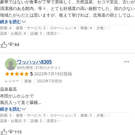
お布団がふかふかでめちゃくちゃ気持ち良かったです。

豪華ではないが食事が丁寧で美味しく、天然温泉、セコマ至近、古いが
お部屋のファイルに女将のおすすめお散歩コースの案内があり、近所の
清潔感のある館内、等々、とても好感度の高い旅館でした。宿の少ない
森林公園を気持ちよく散歩してきました。
地域たがらだとは思いますが、敢えて挙げれば、北海道の宿としては少
し割高に感じました。
続きを読む
|
|
|
|
|
部屋
:
4
接客・サービス
:
3
ロケーション
:
4
朝食
:
4
夕食
:
-
|
|
温泉・お風呂
:
4
設備
:
3
清潔さ
:
-
84
ワッハッハ8305
40代
/
男性
|
21
件のクチコミ
5
2022年7月19日
投稿
レジャー
家族
2022年7月
宿泊
温泉最高

布団がふかふかで

風呂入って直ぐ爆睡

朝飯も、つぶや焼き魚、

続きを読む
|
|
|
|
|
焼き魚美味しかった〜

部屋
:
3
接客・サービス
:
5
ロケーション
:
5
朝食
:
5
夕食
:
-
|
|
温泉・お風呂
:
5
設備
:
3
清潔さ
:
-
晩御飯もやってほしい〜

女将さんやご主人も

115