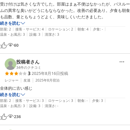
受け付けは気さくな方でした。部屋はまぁ不便はなかったが、バスルー
ムの異常な臭いがどうにもならなかった。改善の必要あり。夕食も朝食
も品数、量ともちょうどよく、美味しくいただきました。
続きを読む
|
|
|
|
|
部屋
:
2
接客・サービス
:
4
ロケーション
:
2
朝食
:
4
夕食
:
-
|
|
温泉・お風呂
:
3
設備
:
3
清潔さ
:
3
60
投稿者さん
34
件のクチコミ
3
2025年8月16日
投稿
レジャー
友達
2025年8月
宿泊
全体的に古い感じ
続きを読む
|
|
|
|
|
部屋
:
2
接客・サービス
:
3
ロケーション
:
3
朝食
:
-
夕食
:
3
|
|
温泉・お風呂
:
3
設備
:
3
清潔さ
:
-
236