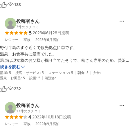
183
投稿者さん
3
件のクチコミ
5
2023年6月28日
投稿
レジャー
家族
2023年6月
宿泊
野付半島のすぐ近くで観光拠点に◎です。

温泉、お食事共に最高でした。

温泉は現女将のお父様が掘り当てたそうで、楠さん専用のため、贅沢に
かけ流しです。蛇口から温度の低い方の温泉が出ますので、上がり湯で
続きを読む
|
|
|
|
|
更にお肌ツルツル。顔も髪もツルツルになりました。日帰り入浴もやっ
部屋
:
5
接客・サービス
:
5
ロケーション
:
5
朝食
:
5
夕食
:
-
|
|
温泉・お風呂
:
5
設備
:
5
清潔さ
:
-
ていて、地元の方らしき方も入りに来ていました。

蛇口から出る方の温泉は寒い季節だと少しぬるいかもしれません。

232
私の宿泊時(2023年6月下旬)は夕食をお休みしているとのことでした
が、その分朝食を頑張ってますと仰ってくださった通り、道東4泊のな
かで一番の朝食でした！（この値段でこんなの頂いていいの？と驚きま
投稿者さん
した）さすが北海道、牛乳も美味しかったです。

17
件のクチコミ
4
2022年10月18日
投稿
女性には可愛い浴衣を貸していただけて気分が上がりました♪

接客はつかず離れずで気が楽でした。

レジャー
家族
2022年9月
宿泊