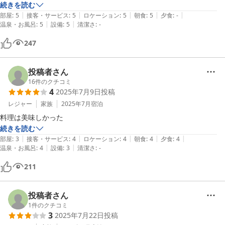
す。

続きを読む
|
|
|
|
|
町自体も居心地が良く漁業で潤っているのかなと思われるこじんまりと
部屋
:
5
接客・サービス
:
5
ロケーション
:
5
朝食
:
5
夕食
:
-
|
|
温泉・お風呂
:
5
設備
:
5
清潔さ
:
-
した静かな町で、散歩途中に立派な家々を見るのが楽しかったです（一
軒一軒がとても大きくて驚きました）。

247
部屋に町の案内が置いてあり、この案内がまた良かったです。さらに好
感が深まりました。

その案内に出てくるホテルそばの公園も散歩しようと思ったのですが確
投稿者さん
か一周10Kmぐらいあるようで・・入口まで行っただけで諦めました。
16
件のクチコミ
4
2025年7月9日
投稿
レジャー
家族
2025年7月
宿泊
料理は美味しかった
続きを読む
|
|
|
|
|
部屋
:
3
接客・サービス
:
4
ロケーション
:
4
朝食
:
4
夕食
:
4
|
|
温泉・お風呂
:
4
設備
:
3
清潔さ
:
-
211
投稿者さん
1
件のクチコミ
3
2025年7月22日
投稿