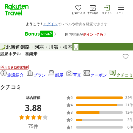
お気に入り
予約確認
ログイン
メニュー
北海道
釧路・阿寒・川湯・根室
温泉ホテル 喜楽来
ふるさと納税対象
施設紹介
プラン
部屋
写真
クーポン
クチコミ
クチコミ
総合評価
5
24
件
3.88
4
21
件
3
12
件
2
3
件
75
件
1
0
件