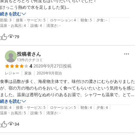
泉質もとろとろで何度もはいりたいくらいでした！

(けっこう熱めで水を足しました笑)

浴室も広くてゆったりできました。

続きを読む
|
|
|
|
|
部屋
:
3
接客・サービス
:
5
ロケーション
:
4
朝食
:
5
夕食
:
-
|
|
温泉・お風呂
:
4
設備
:
4
清潔さ
:
-
79
投稿者さん
13
件のクチコミ
4
2020年9月27日
投稿
レジャー
家族
2020年9月
宿泊
食事は品数が多く、海産物主体です。味付けの濃さにむらがありました
が、宿の方の地のものをおいしく食べてもらいたいという気持ちを感じ
ました。温泉は透明なぬめりのあるお湯で、シャワーも温泉で、とても
よかったです。
続きを読む
|
|
|
|
|
部屋
:
4
接客・サービス
:
5
ロケーション
:
5
朝食
:
4
夕食
:
4
|
|
温泉・お風呂
:
5
設備
:
5
清潔さ
:
-
34