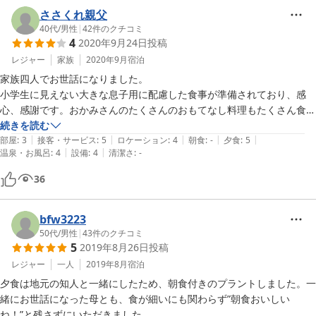
ささくれ親父
40代
/
男性
|
42
件のクチコミ
4
2020年9月24日
投稿
レジャー
家族
2020年9月
宿泊
家族四人でお世話になりました。

小学生に見えない大きな息子用に配慮した食事が準備されており、感
心、感謝です。おかみさんのたくさんのおもてなし料理もたくさん食べ
させたい思いが伝わる料理でした。

続きを読む
|
|
|
|
|
ヌルっとした天然温泉も非常に良かったです。
部屋
:
3
接客・サービス
:
5
ロケーション
:
4
朝食
:
-
夕食
:
5
|
|
温泉・お風呂
:
4
設備
:
4
清潔さ
:
-
36
bfw3223
50代
/
男性
|
43
件のクチコミ
5
2019年8月26日
投稿
レジャー
一人
2019年8月
宿泊
夕食は地元の知人と一緒にしたため、朝食付きのプラントしました。一
緒にお世話になった母とも、食が細いにも関わらず”朝食おいしい
ね！”と残さずにいただきました。
