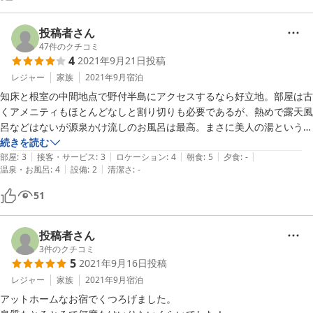
優しい感じでゆっくりできました。

ありがとうございます。
投稿者さん
47
件のクチコミ
4
2021年9月21日
投稿
レジャー
家族
2021年9月
宿泊
知床と根室の中間地点で野付半島にアクセスするなら好立地。部屋は古
くアメニティもほとんどなしと割り切りも必要であるが、熱めで露天風
呂などはないが源泉かけ流しのお風呂は最高。まさに美人の湯という名
の通りすべすべの肌に。朝食は非常においしくボリュームも夕食に近い
続きを読む
|
|
|
|
|
量で非常に満足した。
部屋
:
3
接客・サービス
:
3
ロケーション
:
4
朝食
:
5
夕食
:
-
|
|
温泉・お風呂
:
4
設備
:
2
清潔さ
:
-
51
投稿者さん
3
件のクチコミ
5
2021年9月16日
投稿
レジャー
家族
2021年9月
宿泊
アットホームなお宿でくつろげました。
