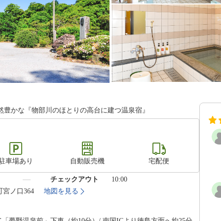
然豊かな『物部川のほとりの高台に建つ温泉宿』
駐車場あり
自動販売機
宅配便
）
チェックアウト
10:00
町宮ノ口364
地図を見る
て「夢野温泉前」下車（約10分）/ 南国ICより徳島方面へ約25分