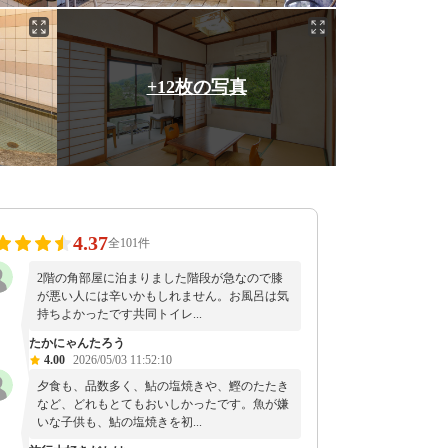
+12枚の写真
4.37
全101件
2階の角部屋に泊まりました階段が急なので膝
が悪い人には辛いかもしれません。お風呂は気
持ちよかったです共同トイレ...
たかにゃんたろう
4.00
2026/05/03 11:52:10
夕食も、品数多く、鮎の塩焼きや、鰹のたたき
など、どれもとてもおいしかったです。魚が嫌
いな子供も、鮎の塩焼きを初...