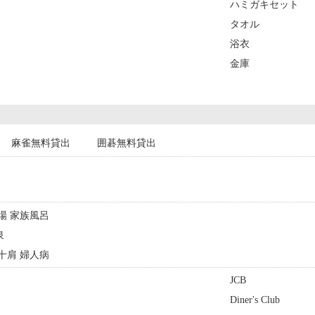
ハミガキセット
タオル
浴衣
金庫
麻雀無料貸出
囲碁無料貸出
浴場 家族風呂
泉
五十肩 婦人病
JCB
Diner's Club