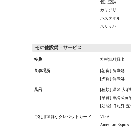
個別空調
カミソリ
バスタオル
スリッパ
その他設備・サービス
将棋無料貸出
特典
[朝食] 食事処
食事場所
[夕食] 食事処
[種類] 温泉 大
風呂
[泉質] 単純硫黄
[効能] 打ち身 
VISA
ご利用可能なクレジットカード
American Express