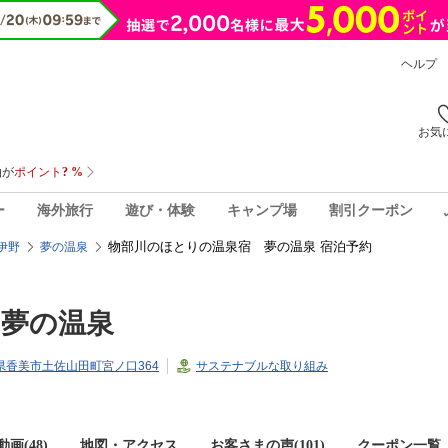
ヘルプ
お気
ー
海外旅行
遊び・体験
キャンプ場
割引クーポン
物部川のほとりの温泉宿 夢の温泉 宿泊予約
伊野
夢の温泉
 夢の温泉
高知県香美市土佐山田町宮ノ口364
サステナブルな取り組み
画(48)
地図・アクセス
お客さまの声(
101
)
クーポン一覧