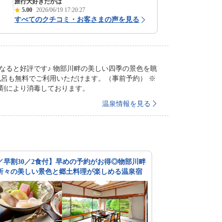
旅行大好きだかは
5.00
2026/06/19 17:20:27
すべてのクチコミ・お客さまの声を見る
なると好評です♪ 物部川畔の美しい四季の景色を眺
薬剤により消毒しております。
温泉情報を見る
／早割30／2食付】早めの予約がお得◎物部川畔
折々の美しい景色と郷土料理が楽しめる温泉宿