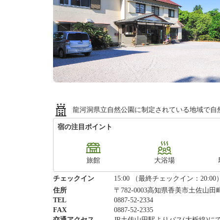
龍河洞県立自然公園に制定されている地域で自
宿の注目ポイント
旅館
大浴場
チェックイン
15:00 （最終チェックイン：20:00
住所
〒782-0003高知県香美市土佐山田
TEL
0887-52-2334
FAX
0887-52-2335
交通アクセス
JR土佐山田駅よりバス(大栃線)に