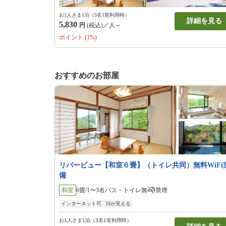
お1人さま1泊（3名1室利用時）
詳細を見る
5,830
円
(税込)／人～
ポイント (1%)
おすすめのお部屋
リバービュー【和室６畳】（トイレ共同）無料WiFi
備
和室
6畳/1〜3名
バス・トイレ無
禁煙
インターネット可
川が見える
お1人さま1泊（3名1室利用時）