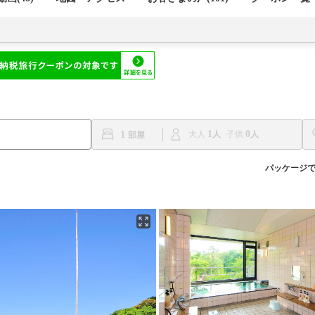
1
0
1
大人
子供
パッケージ