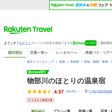
国内宿泊
交通＋宿
レンタカー
高速バス・ツア
楽天トラベルトップ
全国
高知県
高知・南国・香南・
物部川のほとりの温泉宿
4.37
(
101
件)
〒782-0003
施設紹介
プラン一覧
部屋一覧
写真・動