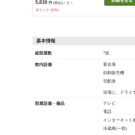
詳細を見る
5,830
円
(税込)／人～
ポイント (1%)
基本情報
7室
総部屋数
宴会場
館内設備
自動販売機
宅配便
浴場に、ドライ
テレビ
部屋設備・備品
電話
インターネット接
冷蔵庫(一部)