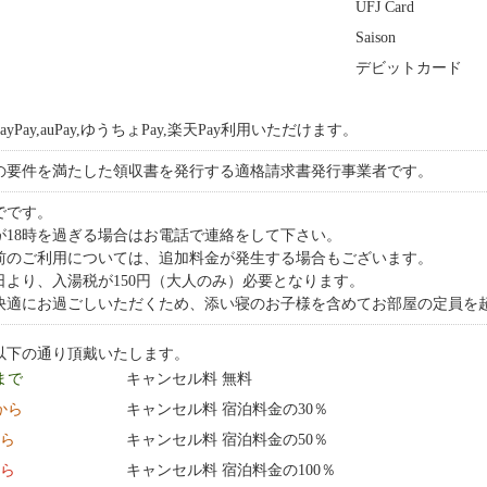
UFJ Card
Saison
デビットカード
Pay,auPay,ゆうちょPay,楽天Pay利用いただけます。
の要件を満たした領収書を発行する適格請求書発行事業者です。
でです。
が18時を過ぎる場合はお電話で連絡をして下さい。
前のご利用については、追加料金が発生する場合もございます。
1日より、入湯税が150円（大人のみ）必要となります。
快適にお過ごしいただくため、添い寝のお子様を含めてお部屋の定員を
以下の通り頂戴いたします。
 まで
キャンセル料 無料
0:00 から
キャンセル料 宿泊料金の30％
から
キャンセル料 宿泊料金の50％
から
キャンセル料 宿泊料金の100％