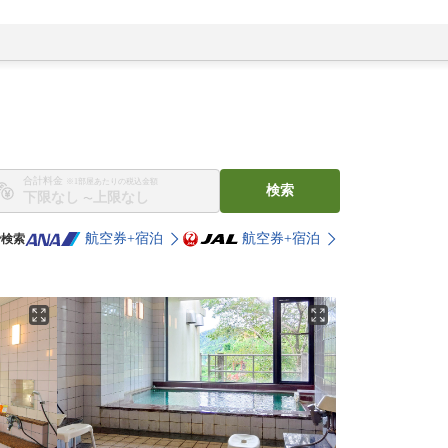
合計料金
※1部屋あたりの税込金額
検索
〜
航空券+宿泊
航空券+宿泊
で検索