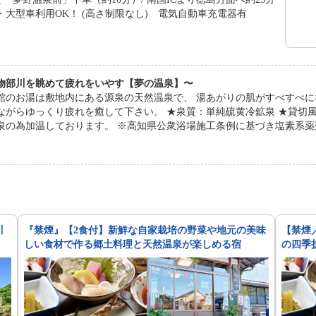
・大型車利用OK！ (高さ制限なし) 電気自動車充電器有
物部川を眺めて疲れをいやす【夢の温泉】〜
館のお湯は敷地内にある源泉の天然温泉で、 湯あがりの肌がすべすべに
ゆっくり疲れを癒して下さい。 ★泉質：単純硫黄冷鉱泉 ★貸切風呂も無料でご利用いただけます。（事前予約） ※
泉の為加温しております。 ※高知県公衆浴場施工条例に基づき塩素系
川
『禁煙』【2食付】新鮮な自家栽培の野菜や地元の美味
【禁煙
しい食材で作る郷土料理と天然温泉が楽しめる宿
の四季