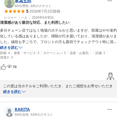
今回は静かにお過ごしいただけたとのこと、安堵いたしました。

車為五郎
また、シャワーの勢いにつきましてもご満足いただけたようで何よ
60代
/
男性
|
6
件のクチコミ
5
2026年7月2日
投稿
りでございます。

レジャー
一人
2026年6月
宿泊
清潔感があり親切な対応、また利用したい
「寝る事以外を求めない」というお客様にも、快適な休息の時間を
ご提供できるよう、当ホテルでは今後も環境整備に努めてまいりま
多分チェーン店ではなく地場のホテルかと思いますが、部屋はやや老朽
す。

化している感はありましたが、掃除が行き届いており、清潔感がありま
した。値段も手ごろで、フロントの方も親切でチェックアウト時に清掃
お客様のまたのお越しを、スタッフ一同心よりお待ちしておりま
の方も挨拶してくださいました。繁華街も近くまた八戸に泊まる機会が
続きを読む
す。

|
|
|
|
|
あれば是非またこちらを利用しようと思っております。
部屋
:
4
接客・サービス
:
5
ロケーション
:
5
温泉・お風呂
:
-
設備
:
5
清潔さ
:
5
八戸プラザホテル　フロント

76
八戸プラザホテル
2026-07-19
この度は当ホテルをご利用いただき、またご感想をお寄せいただき
誠にありがとうございます。

続きを読む
清掃やスタッフの対応についてお褒めのお言葉をいただき、大変嬉
しく思います。

RARITA
「また利用したい」とのお言葉は、私どもにとって何よりの励みで
50代
/
女性
|
53
件のクチコミ