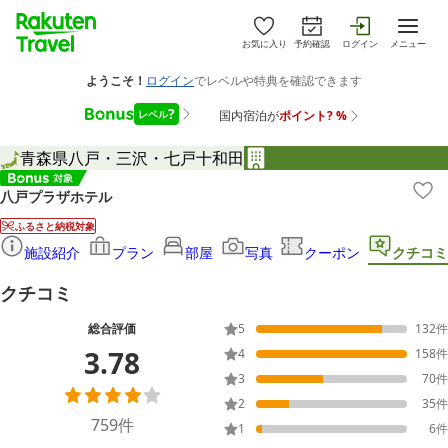
お気に入り
予約確認
ログイン
メニュー
青森県
八戸・三沢・七戸十和田
八戸プラザホテル
ふるさと納税対象
施設紹介
プラン
部屋
写真
クーポン
クチコミ
クチコミ
総合評価
5
132
件
3.78
4
158
件
3
70
件
2
35
件
759
件
1
6
件