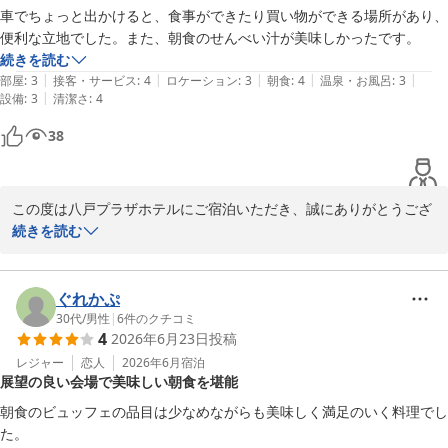
一方で、お部屋の設備に関しましてご不快な思いをさせてしまい、
八戸プラザホテル　フロント

車でちょっと出かけると、食事ができたり買い物ができる場所があり、
誠に申し訳ございません。

便利な立地でした。また、朝食のせんべい汁が美味しかったです。
頂戴したご意見は今後の施設メンテナンスの参考にさせていただき
続きを読む
八戸プラザホテル
ます。

|
|
|
|
|
部屋
:
3
接客・サービス
:
4
ロケーション
:
3
朝食
:
4
温泉・お風呂
:
3
2026-06-25
|
設備
:
3
清潔さ
:
4
お客様に快適にお過ごしいただけるよう、サービスの向上に努めて
38
まいります。

貴重なご意見をいただき、ありがとうございました。

当ホテルへのまたのお越しを心よりお待ちしております。

この度は八戸プラザホテルにご宿泊いただき、誠にありがとうござ
います。

続きを読む
八戸プラザホテル　フロント
当ホテルの立地や、朝食のせんべい汁についてお褒めの言葉をいた
八戸プラザホテル
だき、大変嬉しく存じます。

ぐれかぷ
2026-07-21
お食事やお買い物にも便利な環境ですので、快適にお過ごしいただ
30代
/
男性
|
6
件のクチコミ
4
2026年6月23日
投稿
けたのであれば何よりでございます。

レジャー
恋人
2026年6月
宿泊
展望の良い会場で美味しい朝食を堪能
当ホテルの周辺には魅力的なスポットも多くございますので、また
八戸へお越しの際はぜひお立ち寄りください。

朝食のビュッフェの品目は少なめながらも美味しく満足のいく料理でし
た。
