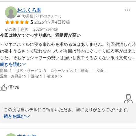
八戸プラザホテル　フロント
お言葉を頂戴し、大変嬉しく存じます。

おふくろ君
八戸プラザホテル
一方で、アメニティの内容やハンガーの仕様につきまして、ご不便
40代
/
男性
|
21
件のクチコミ
2026-07-21
5
2026年7月4日
投稿
をおかけしてしまい申し訳ございませんでした。

アメニティに関しましては、お客様からいただいたご意見を真摯に
その他
家族
2026年7月
宿泊
今回は静かでぐっすり眠れ、満足度が高い
受け止め、今後のサービス向上のための貴重なご意見として参考に
させていただきます。

ビジネスホテルに寝る事以外を求める気はありません。前回宿泊した時
は夜中うるさくて寝れなかったが今回は静かにぐっすり眠る事が出来ま
また、お部屋の防音面や設備に関しましても、いただいたご意見を
した。そもそもシャワーの勢いは強いし夜中うるさくない限り文句なし
スタッフ間で共有し、より快適にお過ごしいただける空間づくりを
の満足度。また、宿泊したいと思っています。
続きを読む
目指してまいります。

|
|
|
|
|
部屋
:
5
接客・サービス
:
5
ロケーション
:
5
朝食
:
-
夕食
:
-
|
|
温泉・お風呂
:
5
設備
:
5
清潔さ
:
5
貴重なお時間を割いてのご投稿、誠にありがとうございました。

76
またのご来館を心よりお待ちしております。

八戸プラザホテル フロント
この度は当ホテルにご宿泊いただき、誠にありがとうございます。

八戸プラザホテル
続きを読む
2026-07-21
前回ご宿泊いただいた際は、騒音によりご不快な思いをさせてしま
い大変申し訳ございませんでした。
