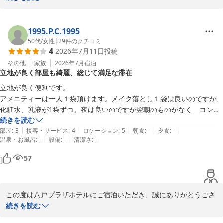
ご滞在の感想をお寄せいただき、重ねて御礼申し上げます。

朝食に関しまして「最高でした」とのお言葉をいただき、大変嬉し
1995.P.C.1995
く存じます。

50代
/
女性
|
29
件のクチコミ
4
2026年7月11日
投稿
ゆっくりとお食事を楽しんでいただけたようで、スタッフ一同安堵
いたしました。

その他
家族
2026年7月
宿泊
立地が良く部屋も綺麗、総じて満足な滞在
一方で、夕食のバイキングにつきましては、ご期待に沿えず申し訳
立地が良く便利です。

ございません。

アメニティーは一人１袋頂けます。メイク落とし１袋は良いのですが、
カニやステーキの内容、ならびに味噌汁の提供につきまして、貴重
化粧水、乳液が1袋ずつ。夜は良いのですが翌朝のものがなく、コンビ
なご意見をいただきありがとうございます。

ニに行って購入しました。シャワーキャップは使わないのにセットに入
続きを読む
お客様からいただいたご指摘は、今後のサービス向上のため真摯に
|
|
|
|
|
っており、勿体無いなと思いました。

部屋
:
3
接客・サービス
:
4
ロケーション
:
5
朝食
:
-
夕食
:
-
受け止め、改善の参考とさせていただきます。

|
|
温泉・お風呂
:
-
設備
:
-
清潔さ
:
-
もっとも、フロントからアメニティーを沢山持っていく人がいないの
は、公平感があり、好感を持ちました。

57
また八戸にお越しの際は、ぜひ当ホテルをご利用いただけますと幸
いです。

ハンガーは、スカートなどを左右2箇所で留める洗濯バサミ様のものは
スタッフ一同、またのお越しを心よりお待ちしております。

付いておらず、スカートを掛けるのに難儀しました。

この度は八戸プラザホテルにご宿泊いただき、誠にありがとうござ
壁は薄目。部屋は綺麗でした！

ありがとうございました。

います。

続きを読む
立地やお部屋の清潔感に関しまして、ご満足いただけたとの温かい