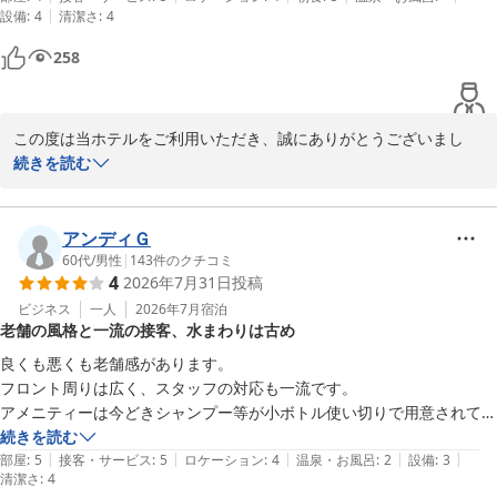
|
設備
:
4
清潔さ
:
4
258
この度は当ホテルをご利用いただき、誠にありがとうございまし
た。

続きを読む
駐車場やアクセスの良さ、スタッフの対応につきましてお褒めのお
言葉をいただき、大変嬉しく思っております。

アンディＧ
60代
/
男性
|
143
件のクチコミ
4
2026年7月31日
投稿
また、朝食も景色とともにお楽しみいただけたようで何よりでござ
います。

ビジネス
一人
2026年7月
宿泊
老舗の風格と一流の接客、水まわりは古め
これからもご満足いただけるホテルを目指してまいりますので、ぜ
良くも悪くも老舗感があります。

ひまたお越しくださいませ。

フロント周りは広く、スタッフの対応も一流です。

スタッフ一同、心よりお待ちしております。

アメニティーは今どきシャンプー等が小ボトル使い切りで用意されてお
り良い懐かしさを感じました。

続きを読む
八戸プラザホテル　フロント
|
|
|
|
|
設備の古さは水まわりでは露呈してしまい、バスルームが狭いです。

部屋
:
5
接客・サービス
:
5
ロケーション
:
4
温泉・お風呂
:
2
設備
:
3
清潔さ
:
4
また、洗面場の表面塗装が剥がれているのにも老朽化を感じましたが、
八戸プラザホテル