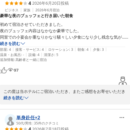
4
2026年6月20日
投稿
す。

ビジネス
家族
2026年6月
宿泊
豪華な夜のブュッフェと行き届いた朝食
これからも快適にお過ごしいただけるよう努めてまいります。

また八戸へお越しの際は、ぜひ当ホテルをご利用くださいませ。

初めて宿泊させていただきました。

スタッフ一同、心よりお待ちしております。

夜のブュッフェ内容はなかなか豪華でした。

同室での小宴会か重なりかなり騒々しい夕食になり少し残念な気が…

ありがとうございました。

スタッフさんはとてもお気遣いいただきましたし仕方のない事とは思い
続きを読む
|
|
|
|
|
ます。

部屋
:
4
接客・サービス
:
4
ロケーション
:
3
朝食
:
4
夕食
:
3
八戸プラザホテル　フロント
|
|
温泉・お風呂
:
-
設備
:
4
清潔さ
:
5
何か工夫をしていただけたらと思います。

追加情報
:
高齢者と一緒に宿泊
八戸プラザホテル
朝のブュッフェはとても行き届いていてゆっくり朝食をいただけまし
97
2026-07-19
た。

ありがとうございました。
この度は当ホテルにご宿泊いただき、またご感想をお寄せいただき
まして誠にありがとうございます。

続きを読む
初めてのご利用に当ホテルをお選びいただきましたこと、心より御
礼申し上げます。

単身赴任×2
50代
/
男性
|
35
件のクチコミ
4
2026年7月18日
投稿
夕食ビュッフェにつきまして、「なかなか豪華」とのお言葉を頂戴