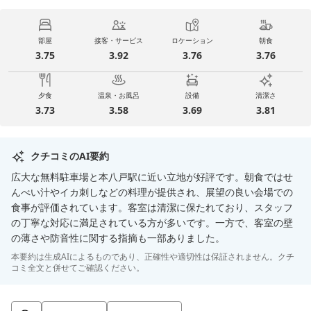
部屋
接客・サービス
ロケーション
朝食
3.75
3.92
3.76
3.76
夕食
温泉・お風呂
設備
清潔さ
3.73
3.58
3.69
3.81
クチコミのAI要約
広大な無料駐車場と本八戸駅に近い立地が好評です。朝食ではせ
んべい汁やイカ刺しなどの料理が提供され、展望の良い会場での
食事が評価されています。客室は清潔に保たれており、スタッフ
の丁寧な対応に満足されている方が多いです。一方で、客室の壁
の薄さや防音性に関する指摘も一部ありました。
本要約は生成AIによるものであり、正確性や適切性は保証されません。クチ
コミ全文と併せてご確認ください。