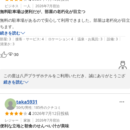
し、大変嬉しく拝読いたしました。しかしながら、同会場でのご宴
ビジネス
一人
2026年7月
宿泊
無料駐車場は便利だが、部屋の老朽化が目立つ
会と重なったことで騒がしい環境となり、ごゆっくりお食事をお楽
しみいただけなかったことを残念に存じます。

無料の駐車場があるので安心して利用できました。部屋は老朽化が目立
ご不便をおかけしたにもかかわらず、スタッフへの温かいお言葉を
ちます。
いただきありがとうございます。

続きを読む
|
|
|
|
|
部屋
:
3
接客・サービス
:
4
ロケーション
:
4
温泉・お風呂
:
3
設備
:
3
清潔さ
いただきましたご意見は真摯に受け止め、今後はより快適にお食事
:
3
をお楽しみいただけるよう、会場運営やご案内方法について検討し
30
てまいります。

また、朝食ビュッフェにつきましては、ごゆっくりお召し上がりい
この度は八戸プラザホテルをご利用いただき、誠にありがとうござ
ただけたとのこと、大変嬉しく存じます。

います。

続きを読む
朝のひとときを気持ちよくお過ごしいただけたことが、私どもにと
って何よりの喜びでございます。

無料駐車場につきまして、利便性を感じていただけたご様子で嬉し
く存じます。

taka5931
これからも皆様にご満足いただける宿づくりに努めてまいりますの
お車でのご来館の際、当ホテルでは八戸駅より車で約１５分。本八
50代
/
男性
|
185
件のクチコミ
で、また機会がございましたらぜひお越しくださいませ。

4
2026年7月12日
投稿
戸駅より徒歩7分。三沢空港よりお車で約４０分。となっておりま
すので、またお近くにお越しの際はぜひお立ち寄りください。

レジャー
家族
2026年7月
宿泊
スタッフ一同、心よりお待ち申し上げております。

便利な立地と朝食のせんべい汁が美味