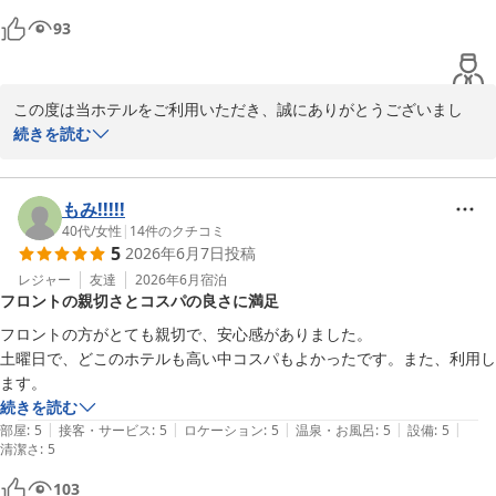
またのお越しを心よりお待ち申し上げております。ご投稿ありがと
93
うございました。

八戸プラザホテル　フロント
この度は当ホテルをご利用いただき、誠にありがとうございまし
八戸プラザホテル
た。

続きを読む
2026-06-25
お風呂の広さにつきましては、ご期待に添えず申し訳ございません
でした。

もみ!!!!!
設備面につきましてはすぐの改善が難しい部分もございますが、貴
40代
/
女性
|
14
件のクチコミ
5
2026年6月7日
投稿
重なご意見として今後の参考にさせていただきます。

レジャー
友達
2026年6月
宿泊
フロントの親切さとコスパの良さに満足
これからも皆様が快適にお過ごしいただけるホテルを目指して努め
てまいりますので、また機会がございましたらぜひご利用ください
フロントの方がとても親切で、安心感がありました。

ませ。

土曜日で、どこのホテルも高い中コスパもよかったです。また、利用し
ます。
ご投稿ありがとうございました。

続きを読む
|
|
|
|
|
部屋
:
5
接客・サービス
:
5
ロケーション
:
5
温泉・お風呂
:
5
設備
:
5
清潔さ
八戸プラザホテル　フロント
:
5
八戸プラザホテル
103