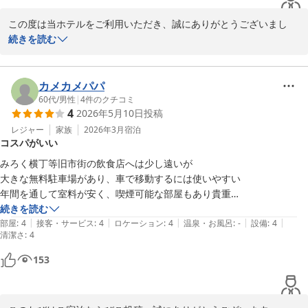
この度は当ホテルをご利用いただき、誠にありがとうございまし
た。

続きを読む
駅からの立地や周辺のお食事環境につきまして、便利にご利用いた
だけたようで何よりでございます。

カメカメパパ
60代
/
男性
|
4
件のクチコミ
4
2026年5月10日
投稿
「また利用したい」とのお言葉をいただき、大変嬉しく思っており
ます。

レジャー
家族
2026年3月
宿泊
コスパがいい
今後も快適にお過ごしいただけるホテルを目指してまいりますの
で、ぜひまたお越しくださいませ。

みろく横丁等旧市街の飲食店へは少し遠いが

スタッフ一同、心よりお待ちしております。

大きな無料駐車場があり、車で移動するには使いやすい

年間を通して室料が安く、喫煙可能な部屋もあり貴重

ありがとうございました。

続きを読む
|
|
|
|
|
部屋
:
4
接客・サービス
:
4
ロケーション
:
4
温泉・お風呂
:
-
設備
:
4
清潔さ
八戸プラザホテル　フロント
:
4
八戸プラザホテル
153
2026-05-19