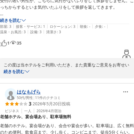
受付の若い男性が、こちらに気付かないふりをして挨拶をしません。こ
っちからするといま気付いたふりをして挨拶を返してきます。

朝から気分悪かったです。
続きを読む
|
|
|
|
|
部屋
:
3
接客・サービス
:
1
ロケーション
:
3
朝食
:
-
夕食
:
-
|
|
温泉・お風呂
:
3
設備
:
3
清潔さ
:
3
1
35
この度は当ホテルをご利用いただき、また貴重なご意見をお寄せい
ただき誠にありがとうございます。

続きを読む
スタッフの挨拶につきまして、ご不快な思いをおかけしましたこ
と、心よりお詫び申し上げます。

はなもげら
50代
/
男性
|
11
件のクチコミ
3
2026年5月20日
投稿
本来であれば、お客様がお越しになられた際には、気持ちの良い挨
拶と笑顔でお迎えすることが私どもの基本でございます。しかしな
ビジネス
一人
2026年4月
宿泊
老舗ホテル、宴会場あり、駐車場無料
がら、そのように感じさせてしまう対応となりましたことを深く反
省しております。

老舗のホテル。宴会場があり、会合や宴会が多い。駐車場は、広く無料
のため便利。飲食店まで、少し歩く。コンビニまで、徒歩5分くらい。