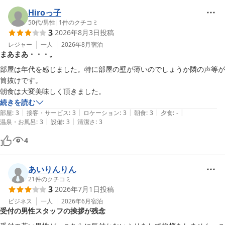
ご家族でのご利用とのこと、お部屋の広さや清潔感にご満足いただ
けたようで大変嬉しく存じます。

Hiroっ子
畳の感触なども含め、快適にお過ごしいただけた様子が伺え、安堵
50代
/
男性
|
1
件のクチコミ
3
2026年8月3日
投稿
いたしました。

また、スタッフの接客につきまして温かいお言葉をいただき、重ね
レジャー
一人
2026年8月
宿泊
まあまあ・・・。
て御礼申し上げます。

部屋は年代を感じました。特に部屋の壁が薄いのでしょうか隣の声等が
一方で、客室のトイレの動作に関しまして、ご不便をおかけし申し
筒抜けです。

訳ございませんでした。

朝食は大変美味しく頂きました。
ご指摘いただいた点は早急に確認を行い、整備・点検の徹底に努め
続きを読む
てまいります。

|
|
|
|
|
部屋
:
3
接客・サービス
:
3
ロケーション
:
3
朝食
:
3
夕食
:
-
|
|
温泉・お風呂
:
3
設備
:
3
清潔さ
:
3
また八戸へお越しの際は、ぜひ当ホテルをご利用ください。

4
お客様のまたのお越しをスタッフ一同心よりお待ちしております。

ありがとうございました。

あいりんりん
21
件のクチコミ
八戸プラザホテル　フロント
3
2026年7月1日
投稿
ビジネス
一人
2026年6月
宿泊
八戸プラザホテル
受付の男性スタッフの挨拶が残念
2026-08-01