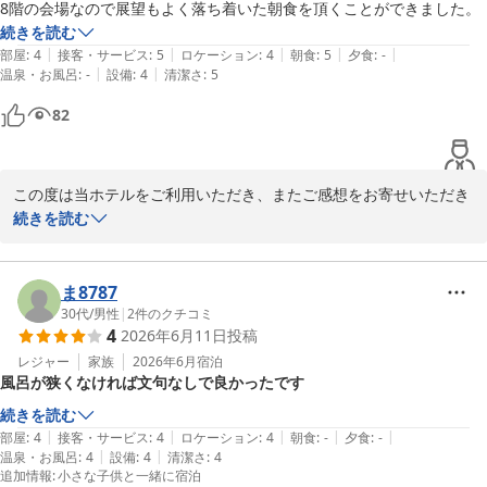
お客様のまたのご来館を心よりお待ちしております。

8階の会場なので展望もよく落ち着いた朝食を頂くことができました。
続きを読む
八戸プラザホテル　フロント

|
|
|
|
|
部屋
:
4
接客・サービス
:
5
ロケーション
:
4
朝食
:
5
夕食
:
-
|
|
温泉・お風呂
:
-
設備
:
4
清潔さ
:
5
八戸プラザホテル
82
2026-07-21
この度は当ホテルをご利用いただき、またご感想をお寄せいただき
まして誠にありがとうございます。

続きを読む
朝食ビュッフェを美味しくお召し上がりいただき、ご満足いただけ
たご様子を大変嬉しく拝読いたしました。

ま8787
30代
/
男性
|
2
件のクチコミ
4
2026年6月11日
投稿
また、8階会場からの眺望と落ち着いた雰囲気の中で、ゆっくりと
朝のひとときをお過ごしいただけたとのこと、何よりでございま
レジャー
家族
2026年6月
宿泊
風呂が狭くなければ文句なしで良かったです
す。

続きを読む
これからも皆様に快適にお過ごしいただける空間とお食事をご提供
|
|
|
|
|
部屋
:
4
接客・サービス
:
4
ロケーション
:
4
朝食
:
-
夕食
:
-
できるよう努めてまいります。

|
|
温泉・お風呂
:
4
設備
:
4
清潔さ
:
4
追加情報
:
小さな子供と一緒に宿泊