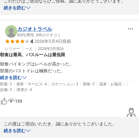
このたびはご宿泊ならびご投稿、誠にありがとうございます。

続きを読む
料金の安さや大きな無料駐車場の利便性、喫煙可能なお部屋につい
てご評価いただき、大変うれしく存じます。

カジオトラベル
一方で、みろく横丁など中市街まで距離がある点につきましてはご
60代
/
男性
|
8
件のクチコミ
4
2026年5月4日
投稿
不便をおかけいたしました。

今後もご案内の工夫を含め、より快適にご利用いただけるよう努め
レジャー
一人
2026年5月
宿泊
朝食は最高、バスルームは最低限
てまいります。

朝食バイキングはレベルが高かった。

またのご利用を心よりお待ちしております。

続きを読む
ありがとうございました。

|
|
|
|
|
部屋
:
3
接客・サービス
:
4
ロケーション
:
3
朝食
:
5
温泉・お風呂
:
-
|
設備
:
3
清潔さ
:
4
八戸プラザホテル　フロント
155
八戸プラザホテル
2026-05-15
この度はご宿泊いただき、誠にありがとうございました。

続きを読む
朝食バイキングにつきまして「レベルが高かった」とのお言葉を頂