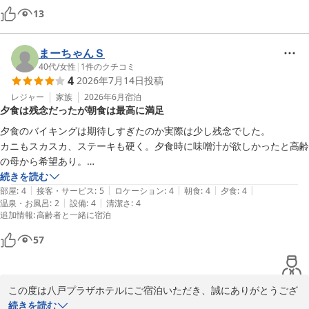
剥がれ方が丁寧な掃除の結果だとも見えます。
13
2026-05-19
まーちゃんＳ
40代
/
女性
|
1
件のクチコミ
4
2026年7月14日
投稿
レジャー
家族
2026年6月
宿泊
夕食は残念だったが朝食は最高に満足
夕食のバイキングは期待しすぎたのか実際は少し残念でした。

カニもスカスカ、ステーキも硬く。夕食時に味噌汁が欲しかったと高齢
の母から希望あり。

しかし、そんなに食べれないので、色々と色んな種類を食べれるのは良
続きを読む
|
|
|
|
|
かった！

部屋
:
4
接客・サービス
:
5
ロケーション
:
4
朝食
:
4
夕食
:
4
|
|
温泉・お風呂
:
2
設備
:
4
清潔さ
:
4
追加情報
:
高齢者と一緒に宿泊
反対に朝食は、最高でした！

ユックリ食べれたので満足です！
57
この度は八戸プラザホテルにご宿泊いただき、誠にありがとうござ
います。

続きを読む