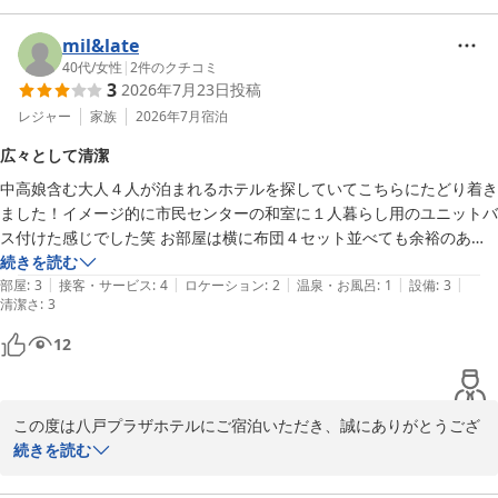
戴し、大変嬉しく拝見いたしました。

ご満足いただけたようで、朝食スタッフにとっても大きな励みにな
mil&late
ります。

40代
/
女性
|
2
件のクチコミ
3
2026年7月23日
投稿
一方で、お部屋のバス・トイレの広さにつきましては、ご不便をお
レジャー
家族
2026年7月
宿泊
かけし申し訳ございませんでした。設備面につきましてはすぐの改
広々として清潔
善が難しい部分もございますが、少しでも快適にお過ごしいただけ
中高娘含む大人４人が泊まれるホテルを探していてこちらにたどり着き
るよう工夫と改善に努めてまいります。

ました！イメージ的に市民センターの和室に１人暮らし用のユニットバ
ス付けた感じでした笑 お部屋は横に布団４セット並べても余裕のある
貴重なご意見をお寄せいただき、ありがとうございました。

お部屋で、とても清潔感はあり畳が新しく感じました。トイレが30秒
続きを読む
またのご利用を心よりお待ちしております。

|
|
|
|
|
くらいボタン押さないと流れなかったのでマイナス。同フロアはイベン
部屋
:
3
接客・サービス
:
4
ロケーション
:
2
温泉・お風呂
:
1
設備
:
3
清潔さ
:
3
ト時の控室などがあるフロアだったので、そちらのトイレも使用しまし
八戸プラザホテル　フロント
た。スタッフの方々が接客がとてもよかったと思います
12
八戸プラザホテル
2026-05-15
この度は八戸プラザホテルにご宿泊いただき、誠にありがとうござ
います。

続きを読む