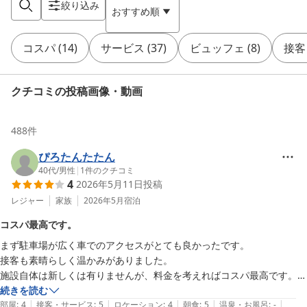
絞り込み
おすすめ順
コスパ
(
14
)
サービス
(
37
)
ビュッフェ
(
8
)
接客
クチコミの投稿画像・動画
488
件
ぴろたんたたん
40代
/
男性
|
1
件のクチコミ
4
2026年5月11日
投稿
レジャー
家族
2026年5月
宿泊
コスパ最高です。
まず駐車場が広く車でのアクセスがとても良かったです。

接客も素晴らしく温かみがありました。

施設自体は新しくは有りませんが、料金を考えればコスパ最高です。

朝食付きにしましたが、景色がとてもよく美味しかったです。

続きを読む
|
|
|
|
|
また行きたいです。
部屋
:
4
接客・サービス
:
5
ロケーション
:
4
朝食
:
5
温泉・お風呂
:
-