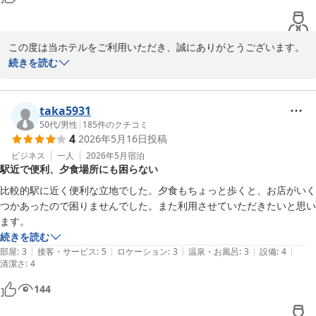
2026-06-17
この度は当ホテルをご利用いただき、誠にありがとうございます。

続きを読む
フロントスタッフの対応につきまして、お褒めのお言葉をいただき
大変嬉しく存じます。

お客様に安心してお過ごしいただけたとのことは、私どもにとって
taka5931
何よりの励みでございます。

50代
/
男性
|
185
件のクチコミ
4
2026年5月16日
投稿
今後も快適なご滞在と、価格以上の価値を感じていただけるサービ
ビジネス
一人
2026年5月
宿泊
駅近で便利、夕食場所にも困らない
スをご提供できるよう努めてまいります。

比較的駅に近く便利な立地でした。夕食もちょっと歩くと、お店がいく
スタッフ一同、次回のお越しを心よりお待ちしております。

つかあったので困りませんでした。また利用させていただきたいと思い
ます。
ご投稿ありがとうございました。

続きを読む
|
|
|
|
|
部屋
:
3
接客・サービス
:
5
ロケーション
:
3
温泉・お風呂
:
3
設備
:
4
清潔さ
八戸プラザホテル　フロント
:
4
八戸プラザホテル
144
2026-06-17