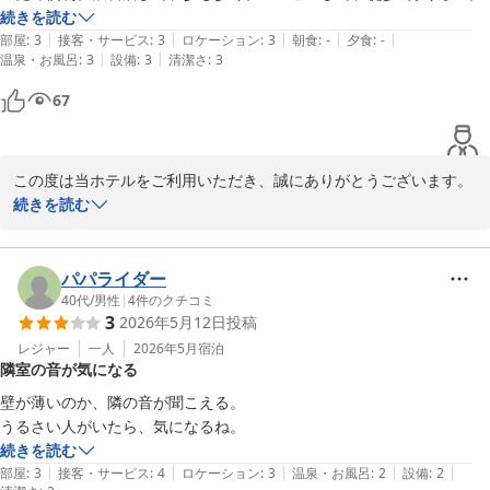
今回いただいたご指摘を真摯に受け止め、該当スタッフをはじめフ
続きを読む
ロントスタッフ全員で接客姿勢を見直し、お客様に安心して気持ち
|
|
|
|
|
部屋
:
3
接客・サービス
:
3
ロケーション
:
3
朝食
:
-
夕食
:
-
よくご利用いただけるおもてなしを徹底してまいります。

|
|
温泉・お風呂
:
3
設備
:
3
清潔さ
:
3
67
貴重なお時間を割いてご投稿いただき、誠にありがとうございまし
た。今後はサービスの改善に努め、よりご満足いただけるホテルを
目指してまいります。

この度は当ホテルをご利用いただき、誠にありがとうございます。

ありがとうございました。

続きを読む
無料駐車場を便利にご利用いただけたようで嬉しく存じます。

八戸プラザホテル　フロント
また、立地につきましてもご感想をお寄せいただきありがとうござ
います。

パパライダー
八戸プラザホテル
40代
/
男性
|
4
件のクチコミ
2026-07-13
3
2026年5月12日
投稿
これからも快適にお過ごしいただけるホテルを目指してまいりま
す。

レジャー
一人
2026年5月
宿泊
隣室の音が気になる
またのお越しを心よりお待ちしております。

壁が薄いのか、隣の音が聞こえる。

ご投稿ありがとうございました。

うるさい人がいたら、気になるね。
続きを読む
八戸プラザホテル　フロント
|
|
|
|
|
部屋
:
3
接客・サービス
:
4
ロケーション
:
3
温泉・お風呂
:
2
設備
:
2