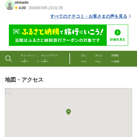
akinado
4.00
2026/07/05 23:01:35
すべてのクチコミ・お客さまの声を見る
チェックイン
チェックアウト
大人
子ども
部屋数
--/--
--/--
--
--
--
〜
人
人
部屋
地図・アクセス