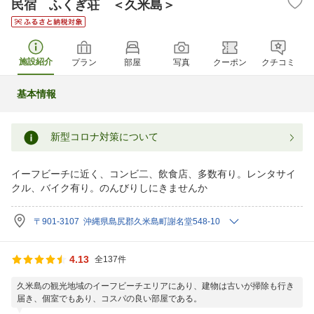
民宿 ふくぎ荘 ＜久米島＞
施設紹介
プラン
部屋
写真
クーポン
クチコミ
基本情報
新型コロナ対策について
イーフビーチに近く、コンビ二、飲食店、多数有り。レンタサイ
クル、バイク有り。のんびりしにきませんか
〒901-3107 沖縄県島尻郡久米島町謝名堂548-10
4.13
全137件
久米島の観光地域のイーフビーチエリアにあり、建物は古いが掃除も行き
届き、個室でもあり、コスパの良い部屋である。