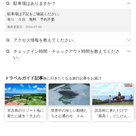
駐車場はありますか？
駐車場は下記をご確認ください。
有り ５台 無料 予約不要
最終更新日：2024-07-02
アクセス情報を教えてください。
チェックイン時間・チェックアウト時間を教えてくださ
い。
トラベルガイド記事
旅に行きたくなる旅行記事をお届け
宮古島のリゾート地に
世界中の珍しい動物た
読谷村に来ただけで
新たに誕生！大人の特
ちと心通わせ、イルカ
「最高！」ぐしけんさ
別ステイをかなえる
と一緒に泳ぐ夢の体験
ん、馬に乗って日本茶
「アラマンダ スプレ
「間近でふれ合える！
にうっとり。沖縄の隠
ンディド」
推しアニマル！！」
れ名所を全力で満喫し