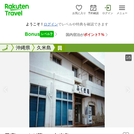
お気に入り
予約確認
ログイン
メニュー
全国
全国
沖縄県
久米島
民宿 ふくぎ荘 ＜久米島＞
1/5