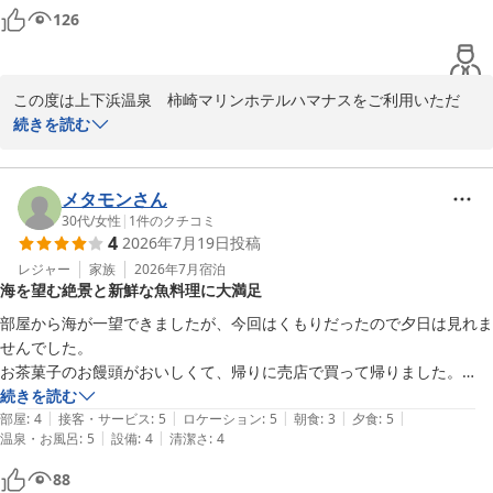
126
この度は心温まる素敵なご投稿をありがとうございました。

マリンホテルハマナス
この度は上下浜温泉　柿崎マリンホテルハマナスをご利用いただ
上下浜温泉 柿崎マリンホテルハマナス
き、誠にありがとうございます。

続きを読む
2026-07-06
当館の立地を活かした点をお褒めいただきまして、ありがとうござ
います。

メタモンさん
当日は、お天気に恵まれ、幸いに存じます。

30代
/
女性
|
1
件のクチコミ
4
2026年7月19日
投稿
当館は上下浜駅から徒歩で10分／北陸自動車道　柿崎ＩＣからお車
レジャー
家族
2026年7月
宿泊
海を望む絶景と新鮮な魚料理に大満足
で10分という立地から、釣りやレジャーの拠点として多くのお客様
にご活用いただいております。

部屋から海が一望できましたが、今回はくもりだったので夕日は見れま
せんでした。

またのお越しを従業員一同心よりお待ち申し上げております。

お茶菓子のお饅頭がおいしくて、帰りに売店で買って帰りました。

新鮮な魚料理をたくさん食べられて、お酒も色々飲めて満足です！

続きを読む
マリンホテルハマナス
|
|
|
|
|
ただ、朝食の白米がとてもやわらかく、わたしも母もそこだけが残念で
部屋
:
4
接客・サービス
:
5
ロケーション
:
5
朝食
:
3
夕食
:
5
|
|
温泉・お風呂
:
5
設備
:
4
清潔さ
:
4
した。

上下浜温泉 柿崎マリンホテルハマナス
温泉は気持ちよかったです！
88
2026-07-12