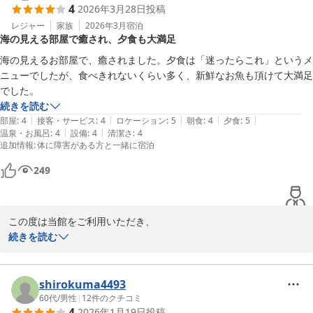
4
2026年3月28日
投稿
させていただきます。

今度は、また違う季節にお越しいただき日本海の違う表情をご覧い
レジャー
家族
2026年3月
宿泊
海の見える部屋で癒され、夕食も大満足
ただけたら幸いです。

またのご来館を従業員一同心よりお持ち申し上げております。
海の見えるお部屋で、癒されました。夕食は「迷ったらこれ」というメ
ニューでしたが、食べきれないくらい多く、新鮮なお魚も頂けて大満足
上下浜温泉 柿崎マリンホテルハマナス
でした。
2026-03-31
続きを読む
|
|
|
|
|
部屋
:
4
接客・サービス
:
4
ロケーション
:
5
朝食
:
4
夕食
:
5
|
|
温泉・お風呂
:
4
設備
:
4
清潔さ
:
4
追加情報
:
体に障害がある方と一緒に宿泊
249
この度は当館をご利用いただき、

ありがとうございました。

続きを読む
やっと春らしい海が見られる天候となりました。

眺めや、料理を楽しんでいただけたようで

shirokuma4493
当館としても、うれしい限りです。

60代
/
男性
|
12
件のクチコミ
4
2026年1月19日
投稿