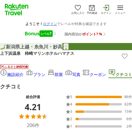
お気に入り
予約確認
ログイン
メニュー
新潟県
上越・糸魚川・妙高
上下浜温泉 柿崎マリンホテルハマナス
ふるさと納税対象
施設紹介
プラン
部屋
写真
クーポン
クチコミ
クチコミ
総合評価
5
86
件
4.21
4
62
件
3
15
件
2
6
件
206
件
1
2
件