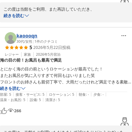
この度は当館をご利用、また再訪していただき、

ありがとうございます。

続きを読む
眺望や散策、温泉などをお楽しみいただけたようで

嬉しい限りです。

kaoooqn
露天風呂は、天候を含めて諸々の状況から難しい面がございすの
30代
/
女性
|
1
件のクチコミ
5
2026年5月22日
投稿
で、お客様のお声として、受け止めさせていただきたいと存じま
す。

レジャー
家族
2026年5月
宿泊
海の目の前！お風呂も最高で満足
とにかく海の目の前というロケーションが最高でした！

またお風呂が気に入りすぎて何回もはいりました笑

上下浜温泉 柿崎マリンホテルハマナス
フロントのお姉さんも親切丁寧で、大雨だったけれど満足できる素敵な
2026-06-20
ホテルでした！
続きを読む
|
|
|
|
|
部屋
:
5
接客・サービス
:
5
ロケーション
:
5
朝食
:
-
夕食
:
-
|
|
温泉・お風呂
:
5
設備
:
5
清潔さ
:
5
266