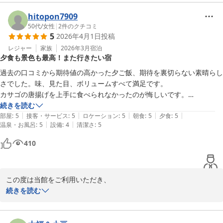
いただいたお声をもとに、よりよく改善する努力をしてまいります
hitopon7909
ので、

50代
/
女性
|
2
件のクチコミ
5
2026年4月1日
投稿
またぜひご来館くださいませ。

スタッフ一同、お待ちしております。
レジャー
家族
2026年3月
宿泊
夕食も景色も最高！また行きたい宿
上下浜温泉 柿崎マリンホテルハマナス
過去の口コミから期待値の高かった夕ご飯、期待を裏切らない素晴らし
2026-04-09
さでした。味、見た目、ボリュームすべて満足です。

カサゴの唐揚げを上手に食べられなかったのが悔しいです。

お部屋、お風呂から見える雄大な日本海の景色もよかったです。

続きを読む
|
|
|
|
|
お風呂自体はそれほど大きくないので、混み合うとちょっと窮屈かもで
部屋
:
5
接客・サービス
:
5
ロケーション
:
5
朝食
:
5
夕食
:
5
|
|
温泉・お風呂
:
5
設備
:
4
清潔さ
:
5
すが、宿泊だと時間をずらすことができたので、私は気になりませんで
した。

410
また行きたいです。
この度は当館をご利用いただき、

ありがとうございました。

続きを読む
お風呂は大浴場と小浴場がございますので、
