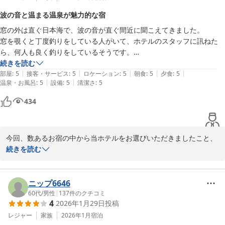
上下浜温泉 柿崎マリンホテルハマナス
波の音と温まる温泉が魅力的な宿
2025-11-23
窓の外は直ぐ日本海で、波の音が直ぐ間近に聞こえてきました。

窓を覗くと丁度釣りをしている人がいて、ホテルのスタッフに訊ねた
ら、何人も良く釣りをしているそうです。

夕食はおかずが多く、ご飯の御代わり自由で2杯頂きました。

続きを読む
|
|
|
|
|
朝食もご飯の御代わり自由で、ドリンクもフリーだったので美味しい珈
部屋
:
5
接客・サービス
:
5
ロケーション
:
5
朝食
:
5
夕食
:
5
|
|
温泉・お風呂
:
5
設備
:
5
清潔さ
:
5
琲を2杯頂きました。

駅までの送迎は私1人で、無理を聞いて頂き、帰りの時間はだいぶ遅く
434
に送ってもらいました。

スタッフは皆さん親切で気持ち良く過ごすことが出来ました。

お風呂もとても身体が温まります。

今回、数あるお宿の中から当ホテルをお選びいただきましたこと、
又、入りたいと思う温泉でした。

御礼申し上げます。

続きを読む
お世話になり有り難うございました。
私共は海のすぐそばにあるため太公望の皆様が釣りを楽しまれてい
るご様子もご覧いただけますので気持ちの良いロケーションと自負
しております。

ニップ6646
しかしお褒めいただけると照れくさくもあります。

60代
/
男性
|
137
件のクチコミ
4
2026年1月29日
投稿
お食事にお褒めのお言葉をいただきまして、ありがとうございま
す。

レジャー
家族
2026年1月
宿泊