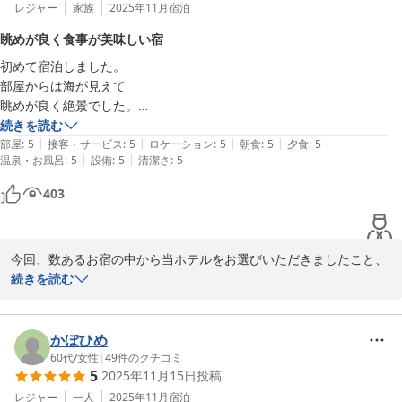
お風呂につきましては、ご満足いただけず申し訳ございません。

レジャー
家族
2025年11月
宿泊
今回は、ご宿泊いただきまして本当にありがとうございました。

眺めが良く食事が美味しい宿
またのご来館をスタッフ一同お待ち申し上げております。
初めて宿泊しました。

上下浜温泉 柿崎マリンホテルハマナス
部屋からは海が見えて

2026-01-19
眺めが良く絶景でした。

夕飯も朝食もどれを食べても

続きを読む
|
|
|
|
|
ほんとに美味しくて大満足でした！

部屋
:
5
接客・サービス
:
5
ロケーション
:
5
朝食
:
5
夕食
:
5
|
|
温泉・お風呂
:
5
設備
:
5
清潔さ
:
5
ぜひまた行きたいと思う

素晴らしい宿でした！！
403
今回、数あるお宿の中から当ホテルをお選びいただきましたこと、
御礼申し上げます。

続きを読む
そして、ロケーションやお食事にお褒めのお言葉をいただきまし
て、ありがとうございます。

お言葉は、スタッフ皆にも申し伝えて、これからのおもてなしへの
かぼひめ
糧とさせていただきます。

60代
/
女性
|
49
件のクチコミ
5
2025年11月15日
投稿
今回は、ご宿泊いただきまして本当にありがとうございました。

またのご来館をスタッフ一同お待ち申し上げております。
レジャー
一人
2025年11月
宿泊