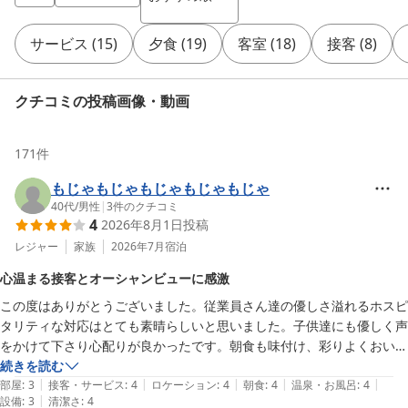
サービス
(
15
)
夕食
(
19
)
客室
(
18
)
接客
(
8
)
クチコミの投稿画像・動画
171
件
もじゃもじゃもじゃもじゃもじゃ
40代
/
男性
|
3
件のクチコミ
4
2026年8月1日
投稿
レジャー
家族
2026年7月
宿泊
心温まる接客とオーシャンビューに感激
この度はありがとうございました。従業員さん達の優しさ溢れるホスピ
タリティな対応はとても素晴らしいと思いました。子供達にも優しく声
をかけて下さり心配りが良かったです。朝食も味付け、彩りよくおいし
かったです。宿泊したお部屋もオーシャンビューで景色感激しました。
続きを読む
|
|
|
|
|
部屋
:
3
接客・サービス
:
4
ロケーション
:
4
朝食
:
4
温泉・お風呂
:
4
|
設備
:
3
清潔さ
:
4