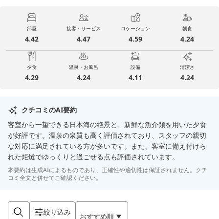
部屋
接客・サービス
ロケーション
朝食
4.42
4.47
4.59
4.24
夕食
温泉・お風呂
設備
清潔さ
4.29
4.24
4.11
4.24
クチコミのAI要約
客室から一望できる日本海の絶景と、新鮮な魚介類を用いた夕食
が好評です。温泉の泉質も高く評価されており、スタッフの親切
な対応に満足されている方が多いです。また、客室に備え付けら
れた炬燵でゆっくりと過ごせる点も評価されています。
本要約は生成AIによるものであり、正確性や適切性は保証されません。クチ
コミ全文と併せてご確認ください。
絞り込み
おすすめ順