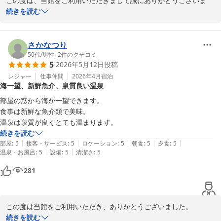
この度は、当館をご利用いただきまして誠にありがとうございま
す。

続きを読む
当館自慢のオーシャンビューを気に入っていただけまして大変うれ
しいです。

さかなつり
当館の温泉は、塩化ナトリウム泉で保温効果が高くお肌にも大変良
50代
/
男性
|
2
件のクチコミ
5
2026年5月12日
投稿
いので気に入っていただけて良かったです。

スタッフにもお褒めのお言葉をいただきありがとうございます。

レジャー
仕事仲間
2026年4月
宿泊
海一望、新鮮魚介、泉質良い温泉
これからの糧とさせていただきます。

天候があいにく悪くお足元の悪い中、ご来館いただきまして本当に
部屋の窓から海が一望できます。

ありがとうございます。

食事は新鮮な魚介類で美味。

またお天気の良いときに是非お越しくださいますよう従業員一同心
温泉は泉質が良くとても温まります。
よりお待ち上げております。
続きを読む
|
|
|
|
|
部屋
:
5
接客・サービス
:
5
ロケーション
:
5
朝食
:
5
夕食
:
5
上下浜温泉 柿崎マリンホテルハマナス
|
|
温泉・お風呂
:
5
設備
:
5
清潔さ
:
5
2026-05-22
281
この度は当館をご利用いただき、ありがとうございました。

眺望、食事、温泉ともお楽しみいただけたようで、

続きを読む