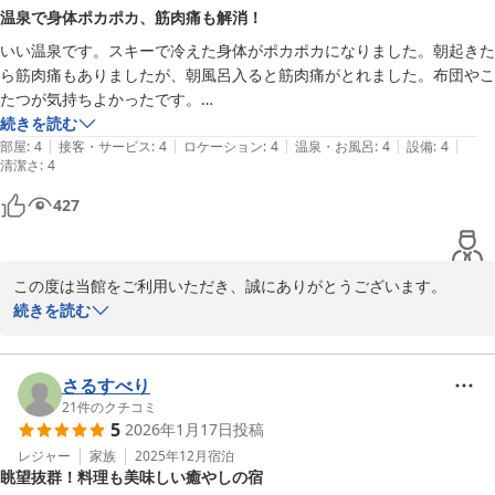
お言葉は、スタッフ皆にも申し伝えて、これからのおもてなしへの
温泉で身体ポカポカ、筋肉痛も解消！
糧とさせていただきます。

いい温泉です。スキーで冷えた身体がポカポカになりました。朝起きた
今回は、ご宿泊いただきまして本当にありがとうございました。

ら筋肉痛もありましたが、朝風呂入ると筋肉痛がとれました。布団やこ
またのご来館をスタッフ一同お待ち申し上げております。
たつが気持ちよかったです。

上下浜温泉 柿崎マリンホテルハマナス
次回、食事付きで宿泊したいです。
続きを読む
2025-11-23
|
|
|
|
|
部屋
:
4
接客・サービス
:
4
ロケーション
:
4
温泉・お風呂
:
4
設備
:
4
清潔さ
:
4
427
この度は当館をご利用いただき、誠にありがとうございます。

続きを読む
当館の温泉は「温まる」と地元の方々も入りに来られます。

スキーの疲れを癒していただけたようで嬉しい限りです。

さるすべり
会席料理が夕食の宿泊プランもご用意しておりますし、レストラン
21
件のクチコミ
5
2026年1月17日
投稿
のメニューもお楽しみいただけますので、

次回はぜひ、お食事もお召し上がりください。

レジャー
家族
2025年12月
宿泊
眺望抜群！料理も美味しい癒やしの宿