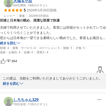
小浴場のご利用だったでしょうか。

大福＆小豆
よくあたたまる、とお声をいただくことの多い温泉ですので、また
60代
/
男性
|
14
件のクチコミ
5
2026年3月30日
投稿
ぜひ疲れを癒しにいらしてください。

レジャー
家族
2026年3月
宿泊
炬燵と日本海の眺め、清潔な部屋で快適
スタッフ一同、心よりお待ちしております。
夫婦で利用させていただきました。客室には炬燵がセットされていてゆ
上下浜温泉 柿崎マリンホテルハマナス
っくりくつろぐことができました。

2026-04-03
窓からは日本海が一望できる素晴らしい眺めでした。客室もお風呂も清
潔に掃除されていて居心地の良い時間を過ごさせていただきました。
続きを読む
|
|
|
|
|
部屋
:
4
接客・サービス
:
4
ロケーション
:
5
朝食
:
5
夕食
:
5
|
|
温泉・お風呂
:
4
設備
:
4
清潔さ
:
4
364
この度は、当館をご利用いただきましてありがとうございました。

この季節の炬燵に入りながら日本海を望んでいただけるのは、この
続きを読む
季節ならではで、当館の一押しでもあります。

また、客室やお風呂に関しましてもお褒めの言葉をいただきまし
て、ありがとうございます。

しろちゃん329
お客様から頂戴したお言葉は、従業員にも伝えてこれからの励みに
70代
/
女性
|
11
件のクチコミ