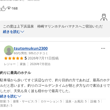
もちろん、食事も最高でした！！

魚ってこんなに美味しかったっけ？？って

168
思いました。

ガジラ？？の唐揚げ

夢中で食べちゃいました。

この度は上下浜温泉　柿崎マリンホテルハマナスへご宿泊いただ
き、誠にありがとうございます。

続きを読む
外見は、ビジネスホテル？？って感じです。

全然期待できないなって思ったのですが

レストランからの夕日、そして当館自慢のお食事にご満足いただけ
お部屋も食事も温泉♨️も

たご様子を伺い、スタッフ一同大変嬉しく思っております。

tsutomukun2300
びっくりするくらい満足できました。

梅雨時期ならではの幻想的な夕景も、お客様の心に残る特別な景色
60代
/
男性
|
9
件のクチコミ
5
2026年7月11日
投稿
となりましたこと、大変光栄です。また、ご夕食もお気に召してい
あの夕日は皆さんに

ただけたようで何よりです。

レジャー
家族
2026年7月
宿泊
是非見てもらいたいです！！

そして、お料理も絶対満足できると思います。

釣りに最高のホテル
外観の印象から良い意味で期待を裏切ることができ、お部屋や温泉
駐車場から歩いてすぐ浜辺なので、釣り目的の方であれば、最高のホテ
を含め、トータルでご満足いただけたことは、私たちにとって何よ
また行きたいお宿です。
ルだと思います。釣りのゴールデンタイムが朝と夕方なので素泊まりで
りの励みとなります。

したが、天気も良く波も穏やかで最高でした。
続きを読む
お客様からのお言葉を胸に、これからも皆様に感動していただける
|
|
|
|
|
部屋
:
5
接客・サービス
:
5
ロケーション
:
5
温泉・お風呂
:
5
設備
:
5
お宿を目指してまいります。またのお越しをスタッフ一同、心より
清潔さ
:
5
お待ち申し上げております。
