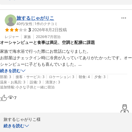
嬉しい限りです。

季節で変わる海を眺めにまたぜひ、いらしください。

旅するじゃがりこ
スタッフ一同、お待ちしております。
40代
/
女性
|
1
件のクチコミ
3
2026年8月2日
投稿
上下浜温泉 柿崎マリンホテルハマナス
レジャー
家族
2026年7月
宿泊
2026-05-15
オーシャンビューと食事は満足、空調と配膳に課題
家族で海水浴で行った際にお世話になりました。

お部屋はチェックイン時に冷房が入っていてありがたかったです。オー
シャンビューに子どもも喜んでいました。

冷房は、昼間は気付かなかったのですが、夜寝る時は音の大きさが気に
続きを読む
|
|
|
|
|
なりました。かといって、暑い季節なので停めると暑いし…と考えてる
部屋
:
3
接客・サービス
:
3
ロケーション
:
3
朝食
:
4
夕食
:
3
|
|
温泉・お風呂
:
3
設備
:
3
清潔さ
:
3
内になかなか眠れませんでした。

追加情報
:
小さな子供と一緒に宿泊
なかなか眠れないに関連して、夏なので、薄い掛け布団とかもあるとあ
りがたかったなと思いました。

7
夕食、朝食ボリューム満点でおいしかったです。個人的に、外食時のみ
そ汁が味が濃いことが多いなと感じているのですが、いい感じに薄味の
旅するじゃがりこ様

みそ汁がとてもよかったです。

この度は当館をご利用いただきましてありがとうございます。

続きを読む
ただ、夕食はお品書きが付いていましたが、「三種盛り」等の内容はよ