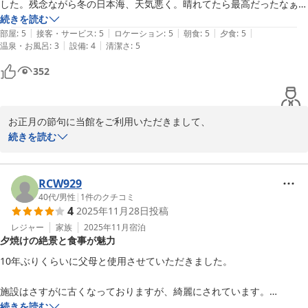
した。残念ながら冬の日本海、天気悪く。晴れてたら最高だったなぁ
上下浜温泉 柿崎マリンホテルハマナス
と。

続きを読む
2026-01-18
|
|
|
|
|
年末年始特別料理のお食事はどれも美味しく食べきれないくらいの品数
部屋
:
5
接客・サービス
:
5
ロケーション
:
5
朝食
:
5
夕食
:
5
|
|
温泉・お風呂
:
3
設備
:
4
清潔さ
:
5
が出てきて満足でした。お風呂は普通な感じでしたが、とてもよく温ま
り肌がツルツルする温泉でした。

352
コタツがサイコーです。

是非また訪れたいと思えるお宿で、大変満足な年末年始を過ごさせてい
ただきました。
お正月の節句に当館をご利用いただきまして、

本当に嬉しく思います。

続きを読む
食事、温泉等お褒めいただきまして、

ありがとうございます。

RCW929
冬の日本海は荒れていることが多いのですが、

40代
/
男性
|
1
件のクチコミ
4
2025年11月28日
投稿
あまり見られない景色に出会えることもあります。ベストシーズン
はやはり春夏でしょうか。

レジャー
家族
2025年11月
宿泊
夕焼けの絶景と食事が魅力
10年ぶりくらいに父母と使用させていただきました。

上下浜温泉 柿崎マリンホテルハマナス
施設はさすがに古くなっておりますが、綺麗にされています。

2026-01-05
お風呂はサウナが使用出来ず残念でした。

続きを読む