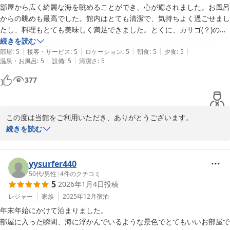
スタッフ一同、お待ちしております。
部屋から広く綺麗な海を眺めることができ、心が癒されました。お風呂
からの眺めも最高でした。館内はとても清潔で、気持ちよく過ごせまし
上下浜温泉 柿崎マリンホテルハマナス
たし、料理もとても美味しく満足できました。とくに、カサゴ(？)の素
2026-01-30
揚げが揚げたてで、骨までパリパリ食べることができ絶品でした。また
続きを読む
|
|
|
|
|
是非行きたいお宿です。
部屋
:
5
接客・サービス
:
5
ロケーション
:
5
朝食
:
5
夕食
:
5
|
|
温泉・お風呂
:
5
設備
:
5
清潔さ
:
5
377
この度は当館をご利用いただき、ありがとうございます。

続きを読む
眺望、お料理ともお気に召していただけたようで、うれしい限りで
す。

どのお部屋からも、大小ある温泉の浴場とレストランからも海が見
yysurfer440
えるのが当館の自慢です。

50代
/
男性
|
4
件のクチコミ
5
2026年1月4日
投稿
冬は海が荒れ、風の強い日が多いのですが、

季節を変えてまたぜひご来館くださいませ。

レジャー
家族
2025年12月
宿泊
年末年始にかけて泊まりました。

スタッフ一同、心よりお待ちしております。
部屋に入った瞬間、海に浮かんでいるような景色でとてもいいお部屋で