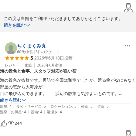
この度は当館をご利用いただきましてありがとうございます。

続きを読む
お饅頭は、当館のある上越市柿崎区の和菓子店のお菓子です。

気に入っていただけた旨、お伝えさせていただきます。

ちくまくみ丸
朝ご飯でお米が軟らかかったとのこと。大変申し訳ございませんで
60代
/
女性
|
8
件のクチコミ
5
2026年6月18日
投稿
した。

調理場と相談し、改善してまりますので、

レジャー
家族
2026年6月
宿泊
海の景色と食事、スタッフ対応が良い宿
今後とも、よろしくお願い申し上げます。

海の景色が抜群です。再訪で今回は和室でしたが、遮る物がなにもなく
またのご来館をお待ちしております。
部屋の窓から大海原が

目に飛び込んできます。　　浜辺の散策も気持よいものです。

上下浜温泉 柿崎マリンホテルハマナス
食事は美味しく、スタッフの方々の対応も良いです。海辺の温泉の中で
続きを読む
2026-07-20
|
|
|
|
|
はお湯の質が抜群良いですが、

部屋
:
4
接客・サービス
:
5
ロケーション
:
5
朝食
:
5
夕食
:
5
|
|
温泉・お風呂
:
4
設備
:
4
清潔さ
:
4
露天が無い点だけ残念です。

今回は夕陽が素晴らしかったです。

244