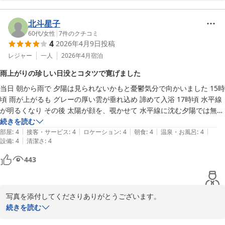
冷房の音が大きく、掛布団もなく申し訳ございませんでした。

く分からず、聞けばよかったのですが、スタッフの人も忙しそうで聞き
冷房の清掃点検をしておきます。

そびれました。会席料理ですが、こちらの食べるスピードに関係なく、
お料理もお褒めいただきましてありがとうございます。

北斗星子
あっという間に次々と、デザートまで早めに運ばれて、なんだかな…と
お料理の出すタイミング、お品書、接客の心配りが出来ず申し訳ご
60代
/
女性
|
7
件のクチコミ
いう感じでした。

4
2026年4月9日
投稿
ざいませんでした。

旅するじゃがりこ様よりいただいた貴重なご意見をこれからの改善
レジャー
一人
2026年4月
宿泊
ホテルの方々は、基本的に親切でした。

点として検討させて

子どもも楽しかったようです。

雨上がりの珍しい日没とコタツで寛げました
いただきたいと思います。

ありがとうございました。
当日 朝から雨で 夕陽は見られないかもと憂鬱気分で向かいました 15時
また機会がありましたら従業員一同心よりお待ち申し上げておりま
頃 雨が上がるも グレーの厚い雲が垂れ込め 諦めて入浴 17時頃 水平線
す。

が明るくなり その後 太陽が顔を、覗かせて 水平線に沈む夕陽では無か
ったものの 珍しい日没が見られて良かったです

続きを読む
|
|
|
|
|
肌寒い日、部屋にコタツがあって寛げました

部屋
:
4
接客・サービス
:
4
ロケーション
:
4
朝食
:
4
温泉・お風呂
:
4
上下浜温泉 柿崎マリンホテルハマナス
|
設備
:
4
清潔さ
:
4
お風呂に行く時用に タオルや着替えを入れるビニール袋があったらい
2026-08-03
いなと思いました
443
写真を添付してくださりありがとうございます。

美しい景色が見られたようで、天の運にも恵まれたのですね。

続きを読む
最近はイルカを見かけている従業員もおります。
