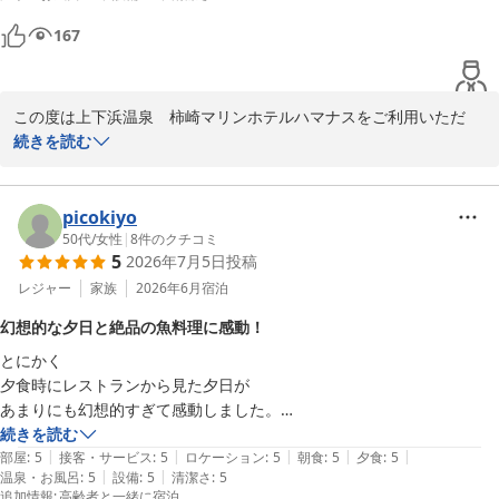
スタッフ一同
お風呂もとっても気持ち良い。泉質が素晴らしい。

上下浜温泉 柿崎マリンホテルハマナス
167
感動したのは夕日です。

2026-08-01
美味しい料理と美味しいお酒、そこに夕日。

来て良かったと、家族全員が感動しました。

この度は上下浜温泉　柿崎マリンホテルハマナスをご利用いただ
ちょっとだけ残念なのは、建物がやや古いからなのか、お部屋のニオイ
き、誠にありがとうございます。

続きを読む
が若干気になったこと。

料理に地酒、お風呂もお褒めいただき大変うれしく思います。

しかし、料理、お風呂、親切丁寧な対応が、そんなのすぐに打ち消しま
釣りでも、めったに釣れないヒラメが釣れてよかったです。

す！

ご指摘いただきました部屋の臭いも気を付けて清掃していきます。

picokiyo
目の前に広がる海も素晴らしい！

またのお越しを従業員一同心よりお待ち申し上げております。

50代
/
女性
|
8
件のクチコミ
釣りもできて、ヒラメも釣れました。

5
2026年7月5日
投稿
マリンホテルハマナス

レジャー
家族
2026年6月
宿泊
幻想的な夕日と絶品の魚料理に感動！
とにかく

上下浜温泉 柿崎マリンホテルハマナス
夕食時にレストランから見た夕日が

2026-07-13
あまりにも幻想的すぎて感動しました。

梅雨時間だったので

続きを読む
|
|
|
|
|
すっきりと晴れてはいませんでしたが

部屋
:
5
接客・サービス
:
5
ロケーション
:
5
朝食
:
5
夕食
:
5
|
|
温泉・お風呂
:
5
設備
:
5
清潔さ
:
5
それはそれでまた一味違った夕陽だったと思います。

追加情報
:
高齢者と一緒に宿泊