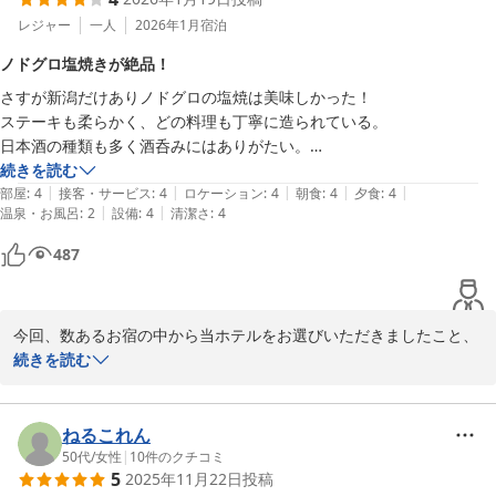
料理も海も季節で変わりますので、

レジャー
一人
2026年1月
宿泊
またのお越しをスタッフ一同、

ノドグロ塩焼きが絶品！
さすが新潟だけありノドグロの塩焼は美味しかった！

上下浜温泉 柿崎マリンホテルハマナス
ステーキも柔らかく、どの料理も丁寧に造られている。

2026-03-29
日本酒の種類も多く酒呑みにはありがたい。

ホテルの部屋からは日本海が目前に迫り、天気が悪い時でも大荒れの日
続きを読む
|
|
|
|
|
本海の迫力を楽しめる。

部屋
:
4
接客・サービス
:
4
ロケーション
:
4
朝食
:
4
夕食
:
4
|
|
温泉・お風呂
:
2
設備
:
4
清潔さ
:
4
風呂だけは小さく残念だが、温泉は他で楽しみ、このホテルは食事を楽
しむ場所だと割り切っている。
487
今回、数あるお宿の中から当ホテルをお選びいただきましたこと、
御礼申し上げます。

続きを読む
そして、毎年ご利用いただきまして有難うございます。

ロケーションやお食事にお褒めのお言葉をいただきまして、ありが
とうございます。

ねるこれん
お言葉は、料理長はじめスタッフ皆にも申し伝えて、これからのお
50代
/
女性
|
10
件のクチコミ
5
2025年11月22日
投稿
もてなしへの糧とさせていただきます。
