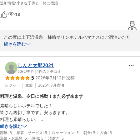
追加情報
:
小さな子供と一緒に宿泊
18
この度は上下浜温泉　柿崎マリンホテルハマナスにご宿泊いただ
き、誠にありがとうございます。

続きを読む
スタッフの対応や朝食につきまして、このような温かいお言葉をい
ただき大変光栄です。お子様方にも喜んでいただけたとのこと、私
しんと太郎2021
共にとっても嬉しい限りでございます。

60代
/
男性
|
4
件のクチコミ
5
2026年7月12日
投稿
また、お部屋からのオーシャンビューもご堪能いただけたようで何
よりです。当館から眺める海の景色は、季節や時間帯によって様々
レジャー
家族
2026年7月
宿泊
な表情を見せてくれますので、ぜひまたゆっくりとお寛ぎにお越し
料理と温泉、夕日に感動！また必ず来ます
ください。

素晴らしいホテルでした！

皆さん親切丁寧です。安らぎます。

お客様のまたのお越しを、スタッフ一同心よりお待ちしておりま
料理も素晴らしい。

す。

お刺身の鮮度、盛り付け、味、120点です。

続きを読む
|
|
|
|
|
今まで食べたお刺身の中で一番美味しかったです。

部屋
:
5
接客・サービス
:
5
ロケーション
:
5
朝食
:
5
夕食
:
5
上下浜温泉　柿崎マリンホテルハマナス

|
|
温泉・お風呂
:
5
設備
:
5
清潔さ
:
5
カサゴの唐揚げも美味しかった。
