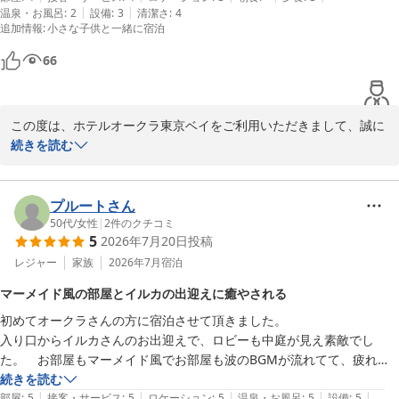
|
|
温泉・お風呂
:
2
設備
:
3
清潔さ
:
4
追加情報
:
小さな子供と一緒に宿泊
66
この度は、ホテルオークラ東京ベイをご利用いただきまして、誠に
ありがとうございました。客室の設備につきまして、ご期待に沿え
続きを読む
ず残念な思いをお掛けしましたことを深くお詫び申し上げます。テ
レビの機能やシャワーの使いづらさに関しましては、お客様に快適
にお過ごしいただくための重要な課題として真摯に受け止めリノベ
プルートさん
ーションの際にお客様のご意見をカタチにしてまいりたいと存じま
50代
/
女性
|
2
件のクチコミ
5
2026年7月20日
投稿
す。ご朝食バイキングにてご提供しておりますオムレツや、品揃え
にご満足いただけた様子を伺い、シェフをはじめスタッフ一同大変
レジャー
家族
2026年7月
宿泊
嬉しく思います。今後もお喜びいただける美味しいお料理を提供し
マーメイド風の部屋とイルカの出迎えに癒やされる
てまいります。またのお越しを、スタッフ一同心よりお待ち申し上
初めてオークラさんの方に宿泊させて頂きました。

げております。ご投稿ありがとうございました。
入り口からイルカさんのお出迎えで、ロビーも中庭が見え素敵でし
ホテルオークラ東京ベイ
た。　お部屋もマーメイド風でお部屋も波のBGMが流れてて、疲れて
2026-08-05
帰り癒されるました。　お風呂が広く、ガラス張のシャワーも良かった
続きを読む
|
|
|
|
|
です。　ドライヤーが2個有ったのは良かった風量ま良かった　

部屋
:
5
接客・サービス
:
5
ロケーション
:
5
温泉・お風呂
:
5
設備
:
5