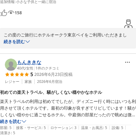
追加情報
:
小さな子供と一緒に宿泊
次回もまた泊まりたいホテルになりました。ありがとうございました
♪♪
158
この度のご旅行にホテルオークラ東京ベイをご利用いただきまし
て、誠にありがとうございました。また、お部屋のグレードアップ
続きを読む
やカフェレストランテラスなど、ご滞在を心からお楽しみいただけ
た様子を大変嬉しく拝読いたしました。マーメイドルームの雰囲気
や、お部屋でのリラックスしたお食事が素敵な思い出になりました
もんききな
ら幸いでございます。これからも季節やイベントを意識した楽しい
40代
/
女性
|
1
件のクチコミ
5
2026年6月23日
投稿
ご滞在を提供出来ますよう一層努力を続けてまいります。またお目
にかかれます日をスタッフ一同心よりお待ち申し上げております。
レジャー
家族
2026年6月
宿泊
ご投稿ありがとうございました。
初めての楽天トラベル、騒がしくない穏やかなホテル
ホテルオークラ東京ベイ
楽天トラベルの利用は初めてでしたが、ディズニー行く時にはいつも利
2026-08-04
用させて頂くホテルです。最初の印象が良すぎてリピしています！騒が
しくない穏やかに過ごせるホテル。中庭側の部屋だったので眺めは微
妙。前回は中国の方々がいて気になりましたが、今回は最高でした！
続きを読む
|
|
|
|
|
部屋
:
5
接客・サービス
:
5
ロケーション
:
3
温泉・お風呂
:
5
設備
:
5
清潔さ
:
5