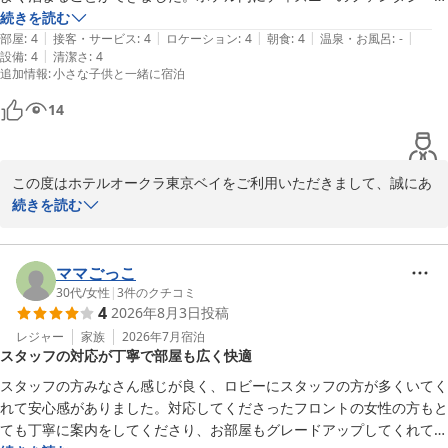
ョップがあるので、混雑することなく子どもとゆっくり見れ、子連れ旅
続きを読む
ホテルオークラ東京ベイ
|
|
|
|
|
にストレスなく楽しめました

部屋
:
4
接客・サービス
:
4
ロケーション
:
4
朝食
:
4
温泉・お風呂
:
-
2026-08-07
|
設備
:
4
清潔さ
:
4
追加情報
:
小さな子供と一緒に宿泊
14
この度はホテルオークラ東京ベイをご利用いただきまして、誠にあ
りがとうございました。スタッフの対応にお褒めのお言葉をいただ
続きを読む
き、大変うれしく思います。施設の古さにご不便をおかけした点も
あったかと存じますが、快適な時間をお届けできたことは何よりで
ございます。いただいたお言葉に甘んじることなく、設備のケアに
ママごっこ
もより一層注力してまいります。小さなお子様を連れてのご旅行は
30代
/
女性
|
3
件のクチコミ
4
2026年8月3日
投稿
何かと気を使うことも多いかと存じますが、楽しめたという一言を
いただき、本当に安心いたしました。これからもご家族皆様の思い
レジャー
家族
2026年7月
宿泊
スタッフの対応が丁寧で部屋も広く快適
出に残る滞在を提供できるよう、笑顔でおもてなしを続けてまいり
ます。またお目にかかれます日をスタッフ一同心よりお待ち申し上
スタッフの方みなさん感じが良く、ロビーにスタッフの方が多くいてく
げております。ご投稿ありがとうございました。
れて安心感がありました。対応してくださったフロントの女性の方もと
ても丁寧に案内をしてくださり、お部屋もグレードアップしてくれてあ
ホテルオークラ東京ベイ