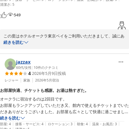
清潔さ
:
5
又宿泊したいです
549
この度はホテルオークラ東京ベイをご利用いただきまして、誠にあ
りがとうございました。当ホテルのシンボルのイルカや開放的なロ
続きを読む
ビー、そしてマーメイド風のお部屋やなど、ホテルの世界観や季節
限定のお部屋をお楽しみいただけたようで大変嬉しく思っておりま
す。「また宿泊したい」という大変ありがたいお言葉を励みに、こ
jazzax
れからも皆様に笑顔になっていただけるホテルづくりに励んでまい
60代
/
女性
|
10
件のクチコミ
4
2026年5月9日
投稿
ります。お客様とまたお会いできる日を、スタッフ一同楽しみにお
待ちしております。ご投稿ありがとうございました。
レジャー
家族
2026年5月
宿泊
ホテルオークラ東京ベイ
お部屋快適、チケットも感謝。お湯は熱すぎた。
2026-07-22
オークラに宿泊するのは2回目です。

お部屋もランクアップしていただき又、館内で使えるチケットまでいた
だきありがとうございました。お部屋も広々として快適に過ごせまし
た。

続きを読む
|
|
|
|
|
ただ早朝、洗面を使った際、お湯しか出なくかなり熱かったので、ちょ
部屋
:
4
接客・サービス
:
4
ロケーション
:
3
朝食
:
4
温泉・お風呂
:
3
|