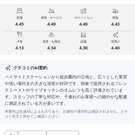
部屋
接客・サービス
ロケーション
朝食
4.45
4.49
4.49
4.43
夕食
温泉・お風呂
設備
清潔さ
4.13
4.34
4.30
4.40
クチコミのAI要約
ベイサイドステーションから徒歩圏内の立地と、広々とした客室
や洗い場付きの大きな浴室が好評です。朝食で提供されるフレン
チトーストやライブキッチンのオムレツも高く評価されていま
す。スタッフの丁寧な対応や、子連れのお客様への細やかな配慮
に満足されている方が多いです。
本要約は生成AIによるものであり、正確性や適切性は保証されません。クチ
コミ全文と併せてご確認ください。