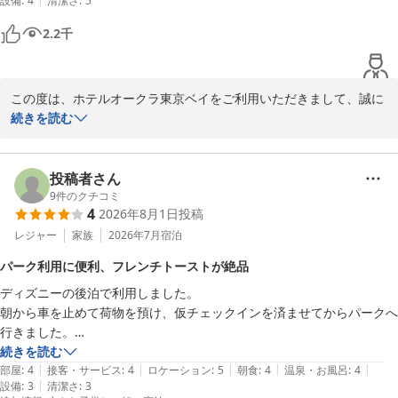
設備
:
4
清潔さ
:
5
っと困りました。その点を除けばまた、宿泊したいホテルです。
2.2
千
この度は、ホテルオークラ東京ベイをご利用いただきまして、誠に
ありがとうございました。お部屋のアップグレードが、お客様の快
続きを読む
適な滞在の一助となりましたこと、私共も大変嬉しく存じます。し
かしながら、洗面台におけるお湯の不具合に関しまして、多大なる
ご不便とご迷惑をおかけしましたことを、深くお詫び申し上げま
投稿者さん
す。今回頂戴した貴重なご指摘を真摯に受け止め、直ちに設備担当
9
件のクチコミ
4
2026年8月1日
投稿
者と共有し、点検・修繕の徹底に努めてまいる所存です。「また宿
泊したい」という光栄なお言葉に甘んじることなく、次回お迎えす
レジャー
家族
2026年7月
宿泊
る際には、万全の状態でお客様に更なる安らぎを提供できるよう、
パーク利用に便利、フレンチトーストが絶品
スタッフ一同尽力してまいります。再びお目にかかれます日を、心
ディズニーの後泊で利用しました。

よりお待ち申し上げております。ご投稿ありがとうございました。
朝から車を止めて荷物を預け、仮チェックインを済ませてからパークへ
ホテルオークラ東京ベイ
行きました。

2026-05-11
パークの駐車場代が4,000円の為その分お得になりました。

続きを読む
|
|
|
|
|
館内のドラッグストアが22時までのため、閉園後に戻る際に他で軽食
部屋
:
4
接客・サービス
:
4
ロケーション
:
5
朝食
:
4
温泉・お風呂
:
4
|
設備
:
3
清潔さ
:
3
の買い物を済ませホテルに戻りました。
