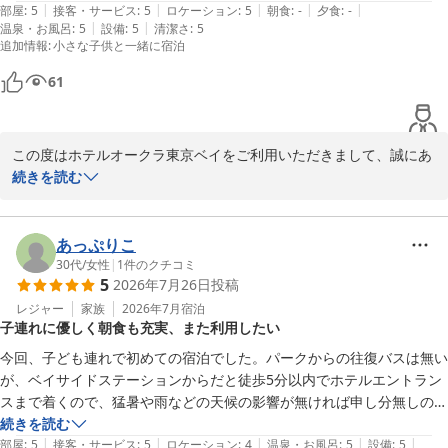
た。
|
|
|
|
|
うございました！
部屋
:
5
接客・サービス
:
5
ロケーション
:
5
朝食
:
-
夕食
:
-
|
|
温泉・お風呂
:
5
設備
:
5
清潔さ
:
5
ホテルオークラ東京ベイ
追加情報
:
小さな子供と一緒に宿泊
2026-08-06
61
この度はホテルオークラ東京ベイをご利用いただきまして、誠にあ
りがとうございました。大変素敵なコメントをお寄せいただきまし
続きを読む
て、スタッフ一同うれしく思っております。少しでもご旅行の不安
を減らし、楽しい時間をお過ごしいただきたいという思いで対応さ
せていただきましたので、何よりでございます。お子様が「マーメ
あっぷりこ
イドルーム」を大喜びしてくださり、夏の思い出となりましたなら
30代
/
女性
|
1
件のクチコミ
5
2026年7月26日
投稿
幸いでございます。これからも、ご家族皆様で「また来たいね」と
思っていただけるような、ホテルを目指してまいります。次回のご
レジャー
家族
2026年7月
宿泊
子連れに優しく朝食も充実、また利用したい
来館をスタッフ一同心よりお待ち申し上げております。ご投稿あり
がとうございました。
今回、子ども連れで初めての宿泊でした。パークからの往復バスは無い
が、ベイサイドステーションからだと徒歩5分以内でホテルエントラン
ホテルオークラ東京ベイ
スまで着くので、猛暑や雨などの天候の影響が無ければ申し分無しの位
2026-08-04
置にありました！ホテル↔︎ベイサイドステーションまでの往復バスはあ
続きを読む
|
|
|
|
|
るが、タイミングが合わない時が多かったので、今回は徒歩で往復する
部屋
:
5
接客・サービス
:
5
ロケーション
:
4
温泉・お風呂
:
5
設備
:
5