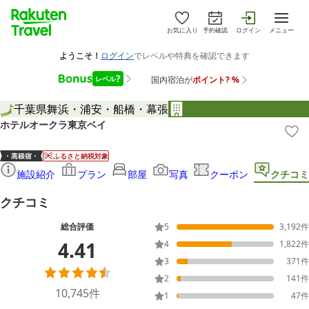
お気に入り
予約確認
ログイン
メニュー
千葉県
舞浜・浦安・船橋・幕張
ホテルオークラ東京ベイ
ふるさと納税対象
施設紹介
プラン
部屋
写真
クーポン
クチコミ
クチコミ
総合評価
5
3,192
件
4.41
4
1,822
件
3
371
件
2
141
件
10,745
件
1
47
件