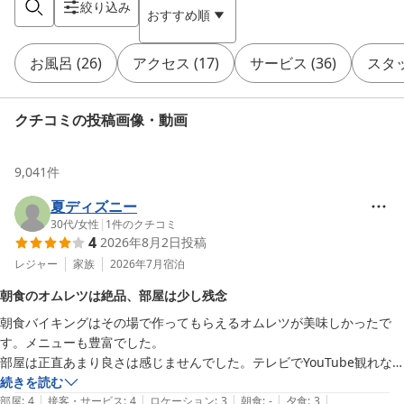
絞り込み
おすすめ順
お風呂
(
26
)
アクセス
(
17
)
サービス
(
36
)
スタ
クチコミの投稿画像・動画
9,041
件
夏ディズニー
30代
/
女性
|
1
件のクチコミ
4
2026年8月2日
投稿
レジャー
家族
2026年7月
宿泊
朝食のオムレツは絶品、部屋は少し残念
朝食バイキングはその場で作ってもらえるオムレツが美味しかったで
す。メニューも豊富でした。

部屋は正直あまり良さは感じませんでした。テレビでYouTube観れな
いのと、シャワーが使い悪かったです。でも、有名なホテルに泊まるこ
続きを読む
|
|
|
|
|
とができたのでよかったです。
部屋
:
4
接客・サービス
:
4
ロケーション
:
3
朝食
:
-
夕食
:
3