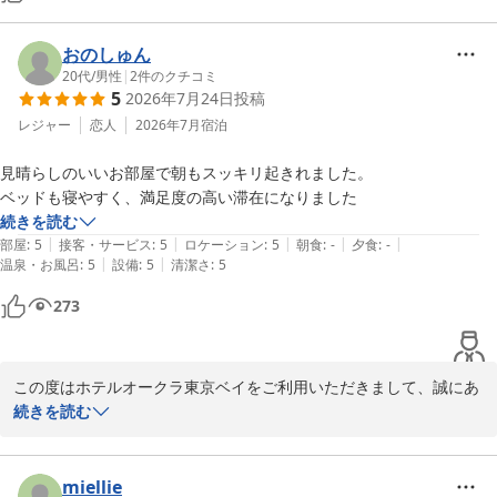
おのしゅん
20代
/
男性
|
2
件のクチコミ
5
2026年7月24日
投稿
レジャー
恋人
2026年7月
宿泊
見晴らしのいいお部屋で朝もスッキリ起きれました。

ベッドも寝やすく、満足度の高い滞在になりました
続きを読む
|
|
|
|
|
部屋
:
5
接客・サービス
:
5
ロケーション
:
5
朝食
:
-
夕食
:
-
|
|
温泉・お風呂
:
5
設備
:
5
清潔さ
:
5
273
この度はホテルオークラ東京ベイをご利用いただきまして、誠にあ
りがとうございました。ご滞在中は、客室からの眺望とともに、心
続きを読む
地よい目覚めをお迎えいただけたご様子が伺え、大変うれしく思い
ます。お客様に心からお寛ぎいただける空間づくりを追求しており
ますので、このようなお褒めの言葉をいただき深く感謝申し上げま
miellie