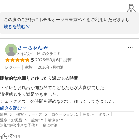
ても飽きませんでした。

立地もベイサイドステーションから徒歩５分程度なのでいいですね！

ホテルから直接リムジンバスが出てるのもいいですね！
この度のご旅行にホテルオークラ東京ベイをご利用いただきまし
て、温かいご感想をお寄せいただき誠にありがとうございました。
続きを読む
心身ともにリフレッシュしていただけた様子が伺え、スタッフ一同
大変嬉しく拝読いたしました。歩き疲れたお足元のケアにアメニテ
ィがお役に立てたことは、私共にとっても何よりの喜びです。ま
さーちゃん59
た、朝食バイキングもご評価いただきありがとうございます。2日
30代
/
女性
|
1
件のクチコミ
5
2026年8月6日
投稿
間にわたりお楽しみいただけたとのこと、シェフへも必ず共有させ
ていただきます。これからも、お客様にとって「ちょうどいい」心
レジャー
家族
2026年7月
宿泊
地よさを提供できるよう、サービスに磨きをかけてまいります。お
開放的な水回りとゆったり過ごせる時間
客様のまたのお帰りを、心よりお待ち申し上げております。ご投稿
トイレとお風呂が開放的でこどもたちが大喜びでした。

ありがとうございました。
清潔感もあり満足できました。

ホテルオークラ東京ベイ
2026-05-08
続きを読む
|
|
|
|
|
部屋
:
5
接客・サービス
:
5
ロケーション
:
5
朝食
:
-
夕食
:
-
|
|
温泉・お風呂
:
5
設備
:
5
清潔さ
:
5
追加情報
:
小さな子供と一緒に宿泊
14