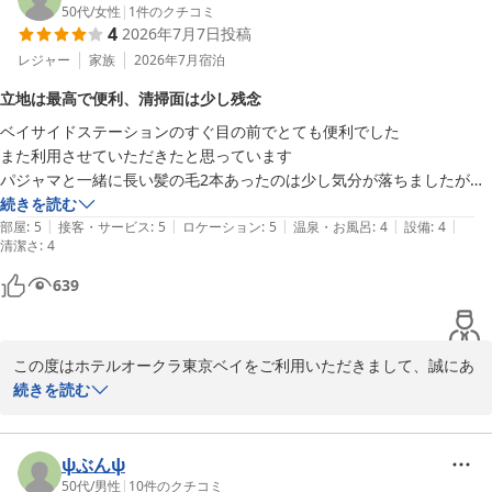
す。今後とも、ご期待に添えるよう、より一層のおもてなしと心地
50代
/
女性
|
1
件のクチコミ
4
2026年7月7日
投稿
よい空間の維持に邁進してまいります。またお目にかかれます日を
スタッフ一同心よりお待ち申し上げております。ご投稿ありがとう
レジャー
家族
2026年7月
宿泊
ございました。
立地は最高で便利、清掃面は少し残念
ホテルオークラ東京ベイ
ベイサイドステーションのすぐ目の前でとても便利でした

2026-07-27
また利用させていただきたと思っています

パジャマと一緒に長い髪の毛2本あったのは少し気分が落ちましたが、
他はとてキレイでした
続きを読む
|
|
|
|
|
部屋
:
5
接客・サービス
:
5
ロケーション
:
5
温泉・お風呂
:
4
設備
:
4
清潔さ
:
4
639
この度はホテルオークラ東京ベイをご利用いただきまして、誠にあ
りがとうございました。アクセスの良さに温かいお言葉を賜り、大
続きを読む
変嬉しく思います。しかしながら、客室のパジャマに髪の毛が残っ
ていたとのこと、ご不快な念をおかけいたしましたことを深くお詫
び申し上げます。日頃より客室の清掃および衛生管理には細心の注
ψぶんψ
意を払っておりますが、今回のような不備が発生いたしましたこと
50代
/
男性
|
10
件のクチコミ