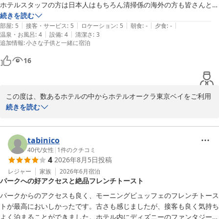
ホテルスタッフの方は日本人はもちろん清掃係の海外の方も皆さんとて
も感じの良い方しか居ませんでした。
続きを読む
|
|
|
|
|
部屋
:
5
接客・サービス
:
5
ロケーション
:
5
朝食
:
-
夕食
:
-
|
|
温泉・お風呂
:
4
設備
:
4
清潔さ
:
3
追加情報
:
小さな子供と一緒に宿泊
16
この度は、数あるホテルの中からホテルオークラ東京ベイをご利用
いただきまして、誠にありがとうございました。浴槽内に髪の毛が
続きを読む
残っていたとのこと、誠に申し訳ございませんでした。心よりお詫
び申し上げます。今後はより一層、清掃時のダブルチェックを徹底
し、清潔なお部屋でお迎えできるよう努めてまいります。また、施
tabinico
設の経年劣化につきましても、日々のメンテナンスを強化し、快適
40代
/
女性
|
1
件のクチコミ
4
2026年8月5日
投稿
にお過ごしいただけるよう維持・管理を行ってまいります。そのよ
うな中で、スタッフの対応について「感じの良い方しか居なかっ
レジャー
家族
2026年6月
宿泊
パークへの好アクセスと絶品フレンチトースト
た」とお褒めの言葉をいただき、大変うれしく思います。今後も心
地よいサービスを提供出来ますよう日々精進してまいります。また
パークからのアクセスも良く、モーニングビュッフェのフレンチトース
お目にかかれます日をスタッフ一同心よりお待ち申し上げておりま
トが最高においしかったです。古さも感じましたが、接客も良く気持ち
す。ご投稿ありがとうございました。
よく泊まることができました。ホテル内にディズニーのファンタジーシ