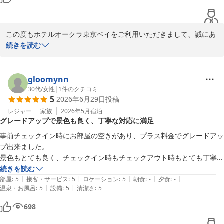
の提供があることも良かったです。

　今回はJRで来たので、TDLウェルカムセンターでチェックインしたと
ころ、空室があるということでワンランク上のお部屋に変更していただ
この度もホテルオークラ東京ベイをご利用いただきまして、誠にあ
いたことも嬉しかったです。

りがとうございます。ホテル選びのアドバイスをご紹介いただきま
続きを読む
して、とてもうれしく思います。落ち着いた雰囲気でごゆっくりと
ホテルライフをお楽しみいただき何よりでございます。　今後もお
客様のご滞在に沿ったご提案をさせていただき、選ばれるホテルを
gloomynn
目指してまいります。またお目にかかれます日をスタッフ一同心よ
30代
/
女性
|
1
件のクチコミ
5
2026年6月29日
投稿
りお待ち申し上げております。ご投稿ありがとうございました。
レジャー
家族
2026年5月
宿泊
ホテルオークラ東京ベイ
グレードアップで景色も良く、丁寧な対応に満足
2026-07-06
事前チェックイン時にお部屋の空きがあり、プラス料金でグレードアッ
プ出来ました。

景色もとても良く、チェックイン時もチェックアウト時もとても丁寧な
対応をしていただきました。

続きを読む
|
|
|
|
|
ロビーには家族連れなど色んな方がいましたが

部屋
:
5
接客・サービス
:
5
ロケーション
:
5
朝食
:
-
夕食
:
-
|
|
温泉・お風呂
:
5
設備
:
5
清潔さ
:
5
静かに過ごすことが出来ました。
698