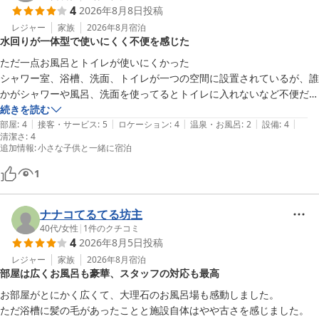
4
2026年8月8日
投稿
は、確認不足に他なりません。せっかくのご滞在がこのようなお気
持ちをいだかせてしまいました事、誠に申し訳ございませんでし
レジャー
家族
2026年8月
宿泊
水回りが一体型で使いにくく不便を感じた
た。今後は、清掃時のダブルチェック体制を改めて見直し、清潔で
安心な客室の提供に全力を尽くしてまいります。このような至らな
ただ一点お風呂とトイレが使いにくかった

い点があったにもかかわらず、「また利用したい」という大変有り
シャワー室、浴槽、洗面、トイレが一つの空間に設置されているが、誰
難いお言葉をいただき、感謝申し上げます。次回ご来館の際には、
かがシャワーや風呂、洗面を使ってるとトイレに入れないなど不便だと
心からご満足いただけるひとときをお過ごしいただけますよう、万
思った。

続きを読む
全の準備でお迎えしてまいります。またお目にかかれます日をスタ
|
|
|
|
|
洋風な作りなので仕方ないかな？

部屋
:
4
接客・サービス
:
5
ロケーション
:
4
温泉・お風呂
:
2
設備
:
4
清潔さ
ッフ一同心よりお待ち申し上げております。ご投稿ありがとうござ
:
4
それ以外は満足してます
追加情報
:
小さな子供と一緒に宿泊
いました。
1
ホテルオークラ東京ベイ
2026-07-09
ナナコてるてる坊主
40代
/
女性
|
1
件のクチコミ
4
2026年8月5日
投稿
レジャー
家族
2026年8月
宿泊
部屋は広くお風呂も豪華、スタッフの対応も最高
お部屋がとにかく広くて、大理石のお風呂場も感動しました。

ただ浴槽に髪の毛があったことと施設自体はやや古さを感じました。
