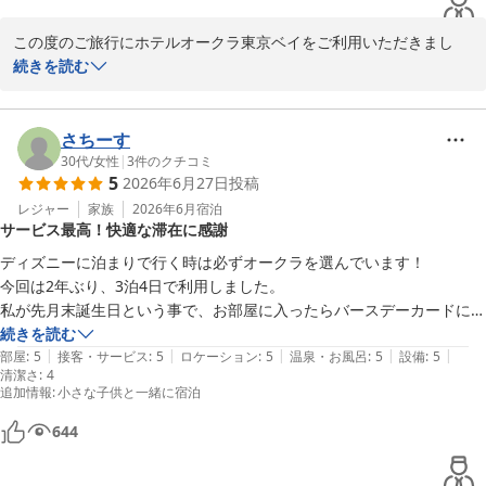
この度のご旅行にホテルオークラ東京ベイをご利用いただきまし
て、誠にありがとうございました。お勧めいたしましたお部屋に大
続きを読む
変ご満足いただきまして、とてもうれしく思います。東京湾をご覧
いただけるお部屋でございます。ごゆっくりとお寛ぎいただき何よ
りでございます。プランによりお部屋タイプが異なりますので、ぜ
さちーす
ひまたお越しいただき様々なお部屋をお試しいただけましたら幸い
30代
/
女性
|
3
件のクチコミ
5
2026年6月27日
投稿
でございます。これからも心地よい空間と丁寧なサービスを提供し
選ばれるホテルを目指してまいります。ご投稿ありがとうございま
レジャー
家族
2026年6月
宿泊
サービス最高！快適な滞在に感謝
した。
ディズニーに泊まりで行く時は必ずオークラを選んでいます！

ホテルオークラ東京ベイ
今回は2年ぶり、3泊4日で利用しました。

2026-07-03
私が先月末誕生日という事で、お部屋に入ったらバースデーカードにメ
ッセージとプチギフトが置いてありました。

続きを読む
|
|
|
|
|
お部屋も予約していた部屋より、無料でグレードアップしていただきま
部屋
:
5
接客・サービス
:
5
ロケーション
:
5
温泉・お風呂
:
5
設備
:
5
清潔さ
:
4
した。

追加情報
:
小さな子供と一緒に宿泊
古さはありますが、清潔感があり、部屋も広くてとても良いです。

644
お風呂場は大理石で子供が滑って転んだりする事もありますが、今回は
大きなタオルマットが事前に敷いてあり、子供が滑って転ぶことはあり