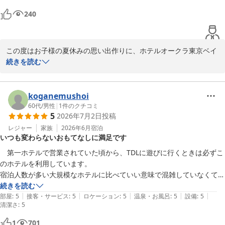
スタッフの方々の対応もとても丁寧でまた利用させて頂きたいと思いま
ホテルオークラ東京ベイ
した。
240
2026-07-29
この度はお子様の夏休みの思い出作りに、ホテルオークラ東京ベイ
をご利用いただきまして、誠にありがとうございました。アクセス
続きを読む
や広めのお部屋で快適にお過ごしいただけたとのこと、大変嬉しく
思っております。また、期間限定で実施しておりました「サマーキ
ッズパス」のイベントが、お子様方に大好評だったとお伺いし、ス
koganemushoi
タッフ一同大変励みになりました。これからも季節やイベントを意
60代
/
男性
|
1
件のクチコミ
5
2026年7月2日
投稿
識した魅力的なプランをご提供しお越しいただくすべてのお客様
に、笑顔で快適に過ごしていただけるホテルを目指し、サービスの
レジャー
家族
2026年6月
宿泊
いつも変わらないおもてなしに満足です
向上に努めてまいります。またのお越しを、スタッフ一同心よりお
待ち申し上げております。ご投稿ありがとうございました。
　第一ホテルで営業されていた頃から、TDLに遊びに行くときは必ずこ
のホテルを利用しています。

ホテルオークラ東京ベイ
宿泊人数が多い大規模なホテルに比べていい意味で混雑していなくて、
2026-07-27
チエックイン・チェックアウトやレストラン等の待ち時間が少なくスト
続きを読む
|
|
|
|
|
レスなくスムーズに利用できて、快適に過ごせるのでとても満足してい
部屋
:
5
接客・サービス
:
5
ロケーション
:
5
温泉・お風呂
:
5
設備
:
5
清潔さ
:
5
ます。

コンビニが夜10時まで利用できるところ、テイクアウトの夜食丼もの
1
701