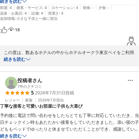
りがたかったです。私と小学生、未就学児の3人での宿泊だったので、
続きを読む
2026-08-07
|
|
|
|
|
広いベッド２つがくっついているお部屋はとても嬉しかったです！(だ
部屋
:
4
接客・サービス
:
4
ロケーション
:
4
朝食
:
-
夕食
:
-
|
|
温泉・お風呂
:
4
設備
:
4
清潔さ
:
4
いたいスーペリアツインだとベッドが離れているため)お部屋も綺麗で
追加情報
:
小さな子供と一緒に宿泊
快適に過ごせました。

また泊まりに行きます！
18
この度は、数あるホテルの中からホテルオークラ東京ベイをご利用
いただきまして、誠にありがとうございました。スタッフの対応に
続きを読む
ついて「安心感があった」とのお言葉をいただき、一同大変励みに
なっております。お子様連れでのご旅行は何かとご不安な点もあっ
たかと存じますが、私どものご案内が少しでもお役に立てたのであ
投稿者さん
れば幸いでございます。今回お泊まりいただいたハリウッドツイン
7
件のクチコミ
5
2026年7月31日
投稿
仕様のお部屋は、小さなお子様連れのお客様にも添い寝がしやすく
安心だと大変ご好評をいただいております。お部屋の清潔感や快適
レジャー
家族
2026年7月
宿泊
丁寧な接客と可愛いお部屋に子供も大喜び
さについてもご満足いただけ、ご家族皆様で心地よいひとときをお
過ごしいただけた様子が伺え、私どもも大変嬉しく思っておりま
予約後に電話で問い合わせをしたらとても丁寧に対応していただき、当
す。今後もご家族皆様にお寛ぎいただける空間と、心地よいサービ
日チェックイン時もあたたかい接客をしていただきました。添い寝の子
スを提供してまいります。またお目にかかれます日をスタッフ一同
どももベッドでゆったりと休ませていただくことができ、感謝していま
心よりお待ち申し上げております。ご投稿ありがとうございまし
す。マーメイドのお部屋もかわいくて子どもが大喜びでした！ありがと
続きを読む