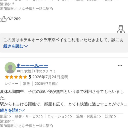
清潔さ
:
5
ことが多かったです。

追加情報
:
小さな子供と一緒に宿泊
お部屋は、色んな口コミを見ていて「大理石のお風呂が子連れにはちょ
っと…」と書かれていたので子どもも一緒だと大丈夫か心配でしたが、
209
滑り止めマットの用意があったので安心して入浴させることが出来まし
た！子ども達も大きな湯船と個別のシャワールームに喜んでいました！
アメニティ類も充実していたので、忘れ物しても何とかなりそうだと思
この度はホテルオークラ東京ベイをご利用いただきまして、誠にあ
いました。お部屋も子ども2人大人2人でだと十分過ぎるぐらいの広さ
りがとうございました。初めてのお子様連れでのご宿泊に当ホテル
続きを読む
で、ベッドにも事前にお願いしていたベッドガードが付いていたので安
をお選びいただき、大変光栄に存じます。お部屋の広さやアメニテ
心して子どもを寝かせることが出来ました。エアコンがあまり見かけな
ィ、事前にご用意したベッドガードなど、ご家族皆様が安心して快
いタイプの空調設定の仕方だったのですが、旦那が上手に使ってくれた
適にお過ごしいただけた様子が伺え、安堵しております。大理石の
まーーーみーー
ので何とかなりました。「ホテルのお部屋は乾燥気味」というのがいつ
浴室につきましては、ご不安もあったかと存じますが、お貸出の滑
30代
/
女性
|
1
件のクチコミ
もの印象なのですが、夏場だと言うこともあってかその不快感は全く無
5
2026年7月24日
投稿
り止めマットがお役に立ち、お子様たちにも広い湯船やシャワール
かったです。むしろ、お部屋で簡単に洗濯していた濡れた服やタオルが
ームをお楽しみいただけたようで何よりでございます。また、朝食
レジャー
家族
2026年7月
宿泊
ほとんど乾かないぐらいでした（笑）

ではフレンチトーストをお気に召していただき、離乳食完了期のお
夏休み期間中、子供の添い寝が無料という事で利用させてもらいまし
朝食を1回だけ付いているプランだったのですが、ホテルオークラと言
嬢様にも安心してお召し上がりいただけるメニューがお役に立てた
た。

えばのフレンチトーストも熱々で美味しく、子ども向けメニューも白米
ことは大変励みになります。当ホテルでは小さなお子様連れのファ
駅からも歩ける距離で、部屋も広く、とても快適に過ごすことができま
もシンプルなパンも無糖のコーンフレークもバナナもあったので、離乳
ミリーにも安心・快適な旅をサポートできるよう努めております。
した。

続きを読む
食完了期の娘にも食べさせられる物がたくさんあったのがすごく助かり
またお目にかかれます日をスタッフ一同心よりお待ち申し上げてお
|
|
|
|
|
サマーキッズパスの、おかしすくいや、飲み物の提供は子供達が大喜び
部屋
:
5
接客・サービス
:
5
ロケーション
:
5
温泉・お風呂
:
5
設備
:
5
ました！

清潔さ
ります。ご投稿ありがとうございました。
:
5
でした。

また機会があれば利用したいホテルの一つになりました。
追加情報
:
小さな子供と一緒に宿泊