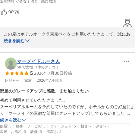
追加情報
:
小さな子供と一緒に宿泊
大きなバスタブは疲れをとるのに最適でした。アメニティで入浴剤があ
ったら尚良かったなぁと思いました。(バスジェルはありましたが、シ
76
ャワーブースで洗いバスタブへ移動したので､､､)

翌朝は、8:20頃朝食のレストランへ行きましたが、4組待ちでした。

朝食はどれも美味しく、特にフレンチトーストは評判通りとても美味し
この度はホテルオークラ東京ベイをご利用いただきまして、誠にあ
かったです。

りがとうございました。ご滞在中のお過ごし方をご紹介いただきま
続きを読む
して、とてもうれしく思います。お客様のご旅行にお役立ていただ
お部屋内も年数は感じましたが、広くて良かったです。
けたのであれば幸いでございます。ご意見にございましたドラッグ
ストアの営業時間につきましてはご不便をおかけいたしました。今
マーメイドふーさん
後のサービス向上のための貴重なご意見として共有させていただき
50代
/
女性
|
1
件のクチコミ
5
2026年7月30日
投稿
ます。お部屋ではアメニティをご利用いただき、お疲れを癒してい
ただけたご様子に何よりでございます。今後もリゾートらしい楽し
レジャー
家族
2026年7月
宿泊
いご滞在と、寛いでいただける空間づくりに努めてまいります。ま
部屋のグレードアップに感激、また泊まりたい
たお目にかかれます日をスタッフ一同心よりお待ち申し上げており
初めて利用させていただきました。

ます。ご投稿ありがとうございました。
スーペリアルルームを予約していたのですが、ホテルからのご好意によ
ホテルオークラ東京ベイ
り、マーメイドの素敵な部屋にグレードアップ⤴️してもらいました‼️

2026-08-04
これがまた、雰囲気が良くて最高でした。

続きを読む
|
|
|
|
|
1階のお店で夕食をテイクアウトして部屋で過ごしましたがこれもまた
部屋
:
5
接客・サービス
:
5
ロケーション
:
5
朝食
:
-
夕食
:
-
|
|
温泉・お風呂
:
5
設備
:
5
清潔さ
:
5
すごく良かったです。
