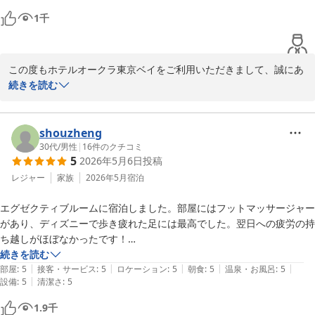
1
千
この度もホテルオークラ東京ベイをご利用いただきまして、誠にあ
りがとうございます。落ち着いた雰囲気でごゆっくりお過ごしいた
続きを読む
だけましたようで、とてもうれしく思います。お部屋タイプやお部
屋からの眺望はプランにもよりますが出来る限りのご要望に配慮を
させていただきますので、リクエストがございましたらご遠慮なく
shouzheng
お申し付けくださいませ。これからも心地よいご滞在を提供し選ば
30代
/
男性
|
16
件のクチコミ
5
2026年5月6日
投稿
れるホテルを目指してまいります。またお目にかかれます日をスタ
ッフ一同心よりお待ち申し上げております。ご投稿ありがとうござ
レジャー
家族
2026年5月
宿泊
いました。
エグゼクティブルームに宿泊しました。部屋にはフットマッサージャー
ホテルオークラ東京ベイ
があり、ディズニーで歩き疲れた足には最高でした。翌日への疲労の持
2026-07-01
ち越しがほぼなかったです！

何よりお風呂が広くて足を伸ばして入れるので快適でした。

続きを読む
|
|
|
|
|
部屋も程よい広さで落ち着きがあり、本当にちょうどいいの一言でし
部屋
:
5
接客・サービス
:
5
ロケーション
:
5
朝食
:
5
温泉・お風呂
:
5
|
設備
:
5
清潔さ
:
5
た…

朝食バイキングも頂きましたが、ライブキッチンもあり2日通しで食べ
1.9
千