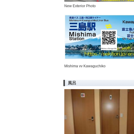
New Exterior Photo
Mishima vv Kawaguchiko
風呂