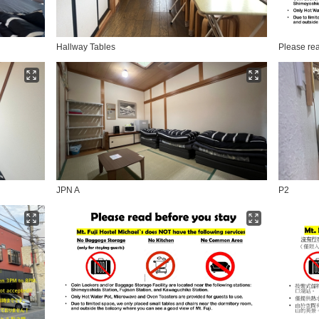
Hallway Tables
Please rea
JPN A
P2