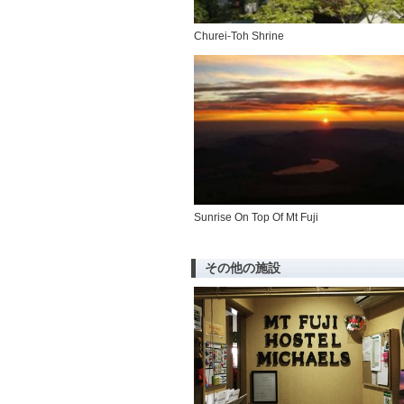
Churei-Toh Shrine
Sunrise On Top Of Mt Fuji
その他の施設