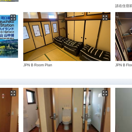
請在住宿
JPN B Room Plan
JPN B Flo