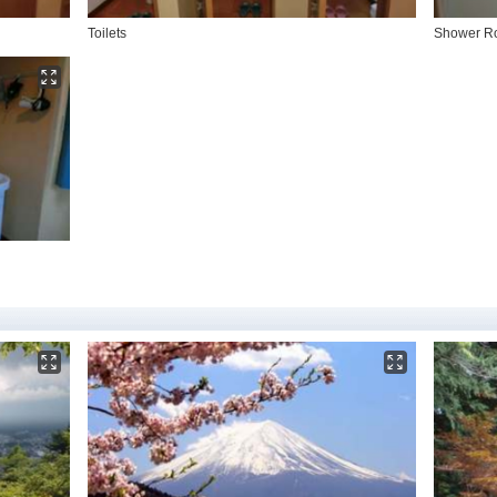
Toilets
Shower R