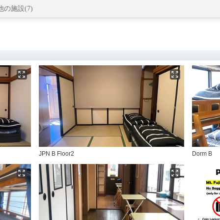
の施設(7)
JPN B Floor2
Dorm B