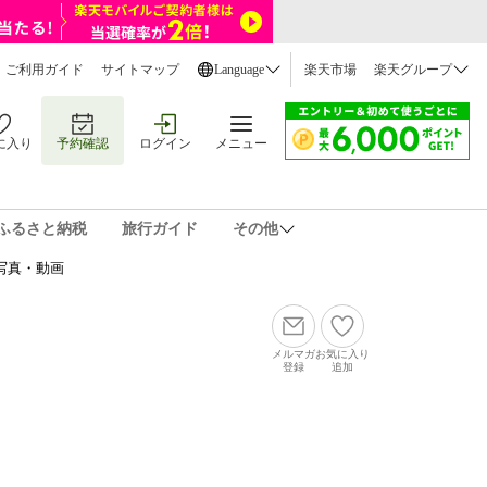
ご利用ガイド
サイトマップ
Language
楽天市場
楽天グループ
に入り
予約確認
ログイン
メニュー
ふるさと納税
旅行ガイド
その他
写真・動画
メルマガ
お気に入り
登録
追加