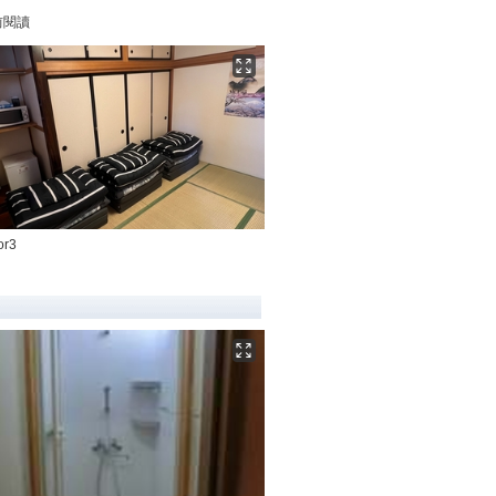
前閱讀
or3