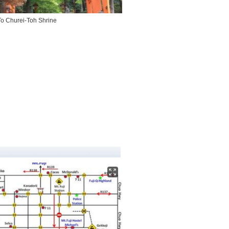
To Churei-Toh Shrine