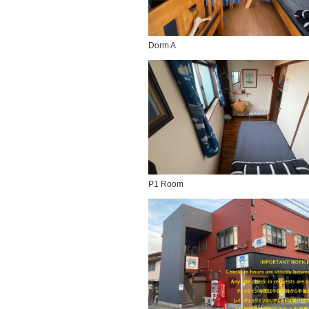
Dorm A
P1 Room