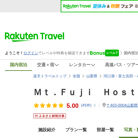
国内宿泊
交通＋宿
レンタカー
高速バス・ツア
楽天トラベルトップ
全国
山梨県
河口湖・富士吉田・
Ｍｔ．Ｆｕｊｉ Ｈｏｓｔ
5.00
(
45
件)
〒403-0004山梨
施設紹介
プラン一覧
部屋一覧
写真・動