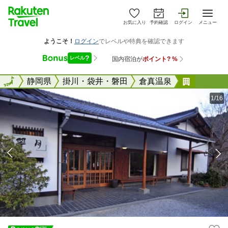
お気に入り
予約確認
ログイン
メニュー
全国
全国
静岡県
掛川・袋井・磐田
倉真温泉
倉真温泉
1/16