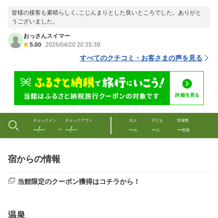
皆様の接客も素晴らしく､こじんまりとした良いところでした。ありがと
うございました。
おっさんスイマー
5.00
2026/04/20 20:35:39
すべてのクチコミ・お客さまの声を見る
チェックイン
チェックアウト
大人
子ども
部屋数
--/--
--/--
--
--
--
〜
人
人
部屋
宿からの情報
当館限定のクーポン獲得はコチラから！
温泉