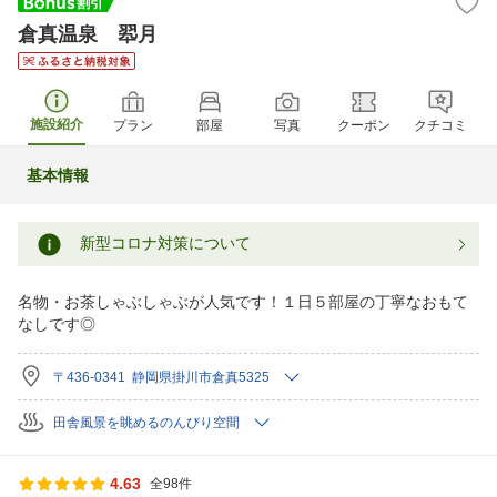
倉真温泉 翆月
施設紹介
プラン
部屋
写真
クーポン
クチコミ
基本情報
新型コロナ対策について
名物・お茶しゃぶしゃぶが人気です！１日５部屋の丁寧なおもて
なしです◎
〒436-0341 静岡県掛川市倉真5325
田舎風景を眺めるのんびり空間
4.63
全98件