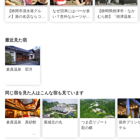
【静岡市清水港グル
なぜ沼津にはバーが多
【静岡県焼津市・なか
メ】港の名店ならコ
い？意外なルーツがわ
むら館】「焼津温泉」
コ！マグロ食べ比べや
かる店へ【静岡県沼津
発祥の地で「浮遊体
激レア“サバの氷室盛
市・BAR FRANK／ね
験」 開発期間3年の温
り”港周辺の店5選
こと白鳥】
泉商品で手がすべすべ
最近見た宿
倉真温泉 翆月
同じ宿を見た人はこんな宿も見ています
倉真温泉 真砂館
葛城北の丸
つま恋リゾート
袋井プリン
彩の郷
テル