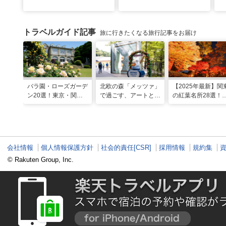
トラベルガイド記事
旅に行きたくなる旅行記事をお届け
バラ園・ローズガーデ
北欧の森「メッツァ」
【2025年最新】関
ン20選！東京・関東
で過ごす、アートとム
の紅葉名所28選！
の名所をご紹介
ーミンの物語の世界に
2025年見頃やライ
浸る湖畔の休日
アップ情報も
会社情報
個人情報保護方針
社会的責任[CSR]
採用情報
規約集
© Rakuten Group, Inc.