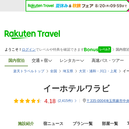
国内宿泊
交通＋宿
レンタカー
高速バス・ツアー
イ
楽天トラベルトップ
全国
埼玉県
大宮・浦和・川口・上尾
イーホテルワラビ
4.18
(
2,415
件)
〒335-0004埼玉県蕨市中央1
施設紹介
宿ニュース
プラン一覧
部屋一覧