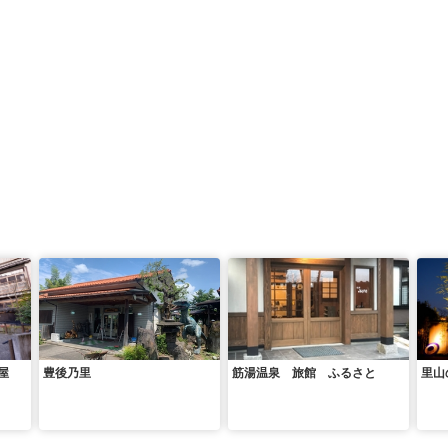
屋
豊後乃里
筋湯温泉 旅館 ふるさと
里山