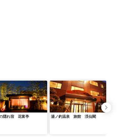
の隠れ宿 花富亭
湯ノ釣温泉 旅館 渓仙閣
湯宿 小国のオー
いた館