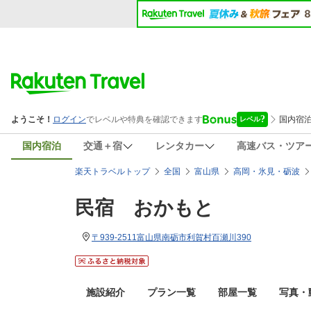
国内宿泊
交通＋宿
レンタカー
高速バス・ツア
楽天トラベルトップ
全国
富山県
高岡・氷見・砺波
民宿 おかもと
〒939-2511富山県南砺市利賀村百瀬川390
施設紹介
プラン一覧
部屋一覧
写真・動