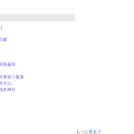
取り
の郷
利長墓所
合掌造り集落
寺大仏
浅井神社
もっと見る