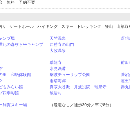
台 無料 予約不要
釣り ゲートボール ハイキング スキー トレッキング 登山 山菜
ャンプ場
天竺温泉
瞑想
世紀の森杉ヶ平キャンプ
西勝寺の山門
大牧温泉
瑞龍寺
前田
館
氷見漁港
の里 和紙体験館
砺波チューリップ公園
菅沼
ク
雨晴海岸
蓮王
どもみらい館
真宗大谷派 井波別院 瑞泉寺
赤丸
プ四季彩館
散居村
ー利賀スキー場
（送迎なし／徒歩30分／車で8分）