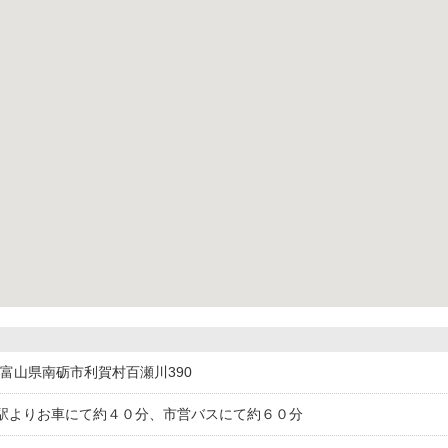
511富山県南砺市利賀村百瀬川390
駅よりお車にて約４０分、市営バスにて約６０分