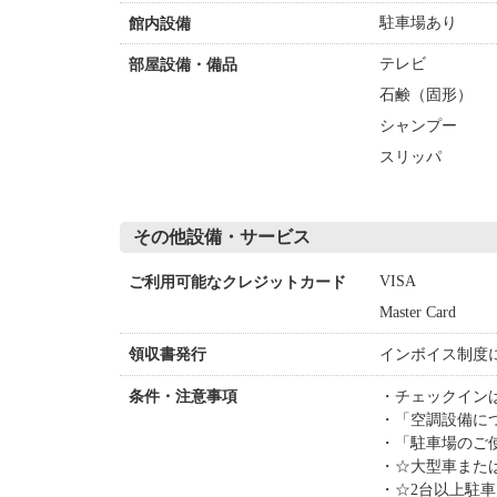
駐車場あり
館内設備
テレビ
部屋設備・備品
石鹸（固形）
シャンプー
スリッパ
その他設備・サービス
VISA
ご利用可能なクレジットカード
Master Card
インボイス制度
領収書発行
チェックインは
条件・注意事項
「空調設備に
「駐車場のご
☆大型車また
☆2台以上駐