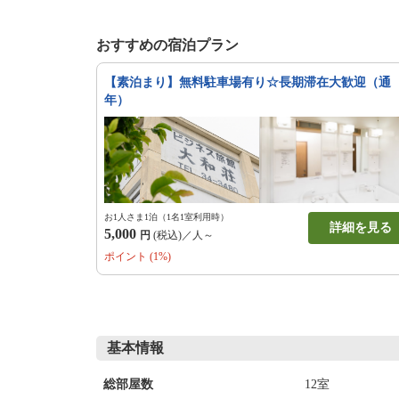
おすすめの宿泊プラン
【素泊まり】無料駐車場有り☆長期滞在大歓迎（通
年）
お1人さま1泊（1名1室利用時）
詳細を見る
5,000
円
(税込)／人～
ポイント (1%)
基本情報
12室
総部屋数