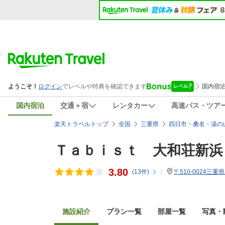
国内宿泊
交通＋宿
レンタカー
高速バス・ツア
楽天トラベルトップ
全国
三重県
四日市・桑名・湯の
Ｔａｂｉｓｔ 大和荘新浜
3.80
(
13
件)
〒510-0024三重
施設紹介
プラン一覧
部屋一覧
写真・動