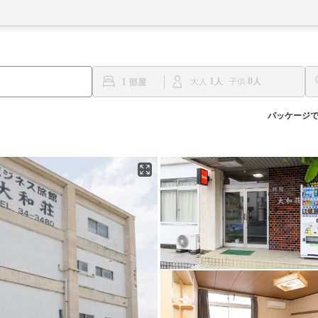
1
0
1
大人
子供
パッケージ