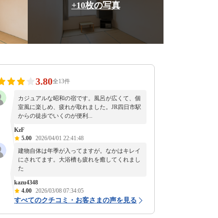
+10枚の写真
3.80
全13件
カジュアルな昭和の宿です。風呂が広くて、個
室風に楽しめ、疲れが取れました。JR四日市駅
からの徒歩でいくのが便利...
KzF
5.00
2026/04/01 22:41:48
建物自体は年季が入ってますが。なかはキレイ
にされてます。大浴槽も疲れを癒してくれまし
た
kazu4348
4.00
2026/03/08 07:34:05
すべてのクチコミ・お客さまの声を見る