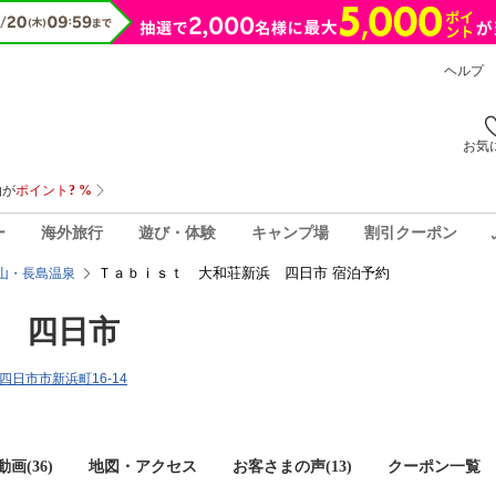
ヘルプ
お気
ー
海外旅行
遊び・体験
キャンプ場
割引クーポン
Ｔａｂｉｓｔ 大和荘新浜 四日市 宿泊予約
山・長島温泉
 四日市
県四日市市新浜町16-14
画(36)
地図・アクセス
お客さまの声(
13
)
クーポン一覧