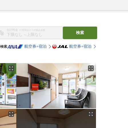
合計料金
※1部屋あたりの税込金額
検索
〜
航空券+宿泊
航空券+宿泊
で検索