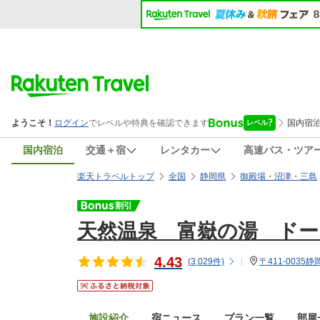
国内宿泊
交通＋宿
レンタカー
高速バス・ツア
楽天トラベルトップ
全国
静岡県
御殿場・沼津・三島
天然温泉 富嶽の湯 ドー
4.43
(
3,029
件)
〒411-0035
施設紹介
宿ニュース
プラン一覧
部屋