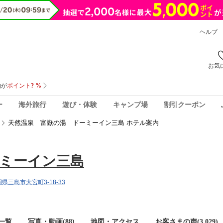
ヘルプ
お気
ー
海外旅行
遊び・体験
キャンプ場
割引クーポン
天然温泉 富嶽の湯 ドーミーイン三島 ホテル案内
ミーイン三島
静岡県三島市大宮町3-18-33
一覧
写真・動画(88)
地図・アクセス
お客さまの声(
3,029
)