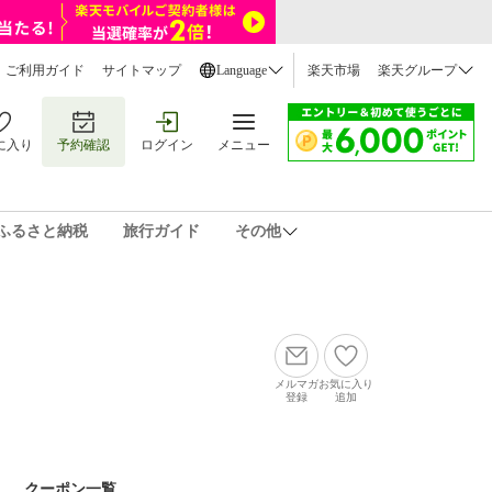
ご利用ガイド
サイトマップ
Language
楽天市場
楽天グループ
に入り
予約確認
ログイン
メニュー
ふるさと納税
旅行ガイド
その他
メルマガ
お気に入り
登録
追加
クーポン一覧