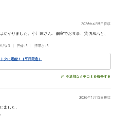
2026年4月5日
投稿
は助かりました。小川屋さん、個室でお食事、貸切風呂と、
|
|
風呂
:
3
設備
:
3
清潔さ
:
3
オトクに堪能！［平日限定］
不適切なクチコミを報告する
2026年1月15日
投稿
ました。


