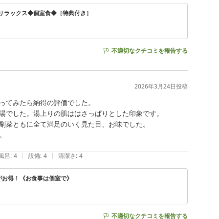
リラックス◆個室食◆［特典付き］
不適切なクチコミを報告する
2026年3月24日
投稿
ってみたら納得の評価でした。

湯でした。湯上りの肌ははさっぱりとした印象です。

副菜ともに全て満足のいく見た目、お味でした。



|
|
風呂
:
4
設備
:
4
清潔さ
:
4
ンがお得！《お食事は個室で》
不適切なクチコミを報告する