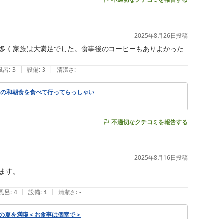
2025年8月26日
投稿
多く家族は大満足でした。食事後のコーヒーもありよかった
|
|
風呂
:
3
設備
:
3
清潔さ
:
-
点の和朝食を食べて行ってらっしゃい
不適切なクチコミを報告する
2025年8月16日
投稿
す。

|
|
風呂
:
4
設備
:
4
清潔さ
:
-
りの夏を満喫＜お食事は個室で＞