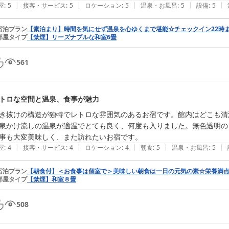
|
|
|
|
|
屋
:
5
接客・サービス
:
5
ロケーション
:
5
温泉・お風呂
:
5
設備
:
5
宿泊プラン
【素泊まり】時間を気にせず温泉を心ゆくまで堪能☆チェックイン22時
部屋タイプ
【禁煙】リーズナブルな和室6畳
561
トロな空間と温泉、食事が魅力
き抜けの構造が独特でレトロな雰囲気のあるお宿です。館内はどこも清
泉かけ流しの温泉が適温でとても良く、何度も入りました。無色透明の
事も大変美味しく、また訪れたいお宿です。
|
|
|
|
|
屋
:
4
接客・サービス
:
4
ロケーション
:
4
朝食
:
5
温泉・お風呂
:
5
宿泊プラン
【朝食付】＜お食事は個室で＞美味しい朝食は一日の元気の素☆栄養満
部屋タイプ
【禁煙】和室８畳
508