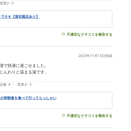
清潔さ
:
5
までＯＫ【貸切風呂あり】
不適切なクチコミを報告する
2025年11月13日
投稿
潔で快適に過ごせました。

じんわりと温まる湯です。

|
設備
:
4
清潔さ
:
5
点の和朝食を食べて行ってらっしゃい
不適切なクチコミを報告する