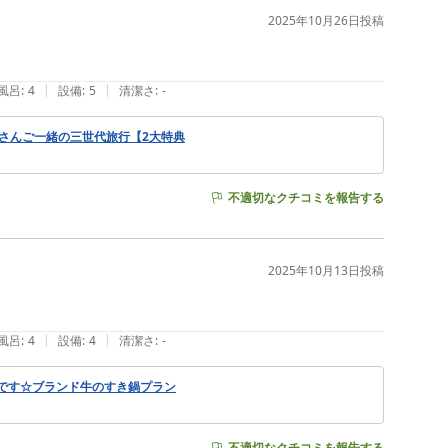
2025年10月26日
投稿
|
|
風呂
:
4
設備
:
5
清潔さ
:
-
さんご一緒の三世代旅行【2大特典
不適切なクチコミを報告する
2025年10月13日
投稿
|
|
風呂
:
4
設備
:
4
清潔さ
:
-
です☆ブランド牛のすき鍋プラン
不適切なクチコミを報告する