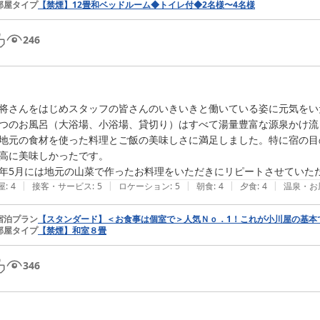
部屋タイプ
【禁煙】12畳和ベッドルーム◆トイレ付◆2名様〜4名様
246
将さんをはじめスタッフの皆さんのいきいきと働いている姿に元気をい
つのお風呂（大浴場、小浴場、貸切り）はすべて湯量豊富な源泉かけ流
地元の食材を使った料理とご飯の美味しさに満足しました。特に宿の目
高に美味しかったです。

年5月には地元の山菜で作ったお料理をいただきにリピートさせていた
|
|
|
|
|
屋
:
4
接客・サービス
:
5
ロケーション
:
5
朝食
:
4
夕食
:
4
温泉・お
宿泊プラン
【スタンダード】＜お食事は個室で＞人気Ｎｏ．1！これが小川屋の基本
部屋タイプ
【禁煙】和室８畳
346