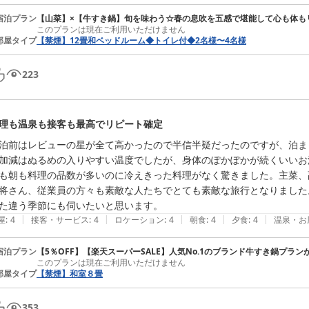
宿泊プラン
【山菜】×【牛すき鍋】旬を味わう☆春の息吹を五感で堪能して心も体も
このプランは現在ご利用いただけません
部屋タイプ
【禁煙】12畳和ベッドルーム◆トイレ付◆2名様〜4名様
223
理も温泉も接客も最高でリピート確定
泊前はレビューの星が全て高かったので半信半疑だったのですが、泊ま
加減はぬるめの入りやすい温度でしたが、身体のぽかぽかが続くいいお
も朝も料理の品数が多いのに冷えきった料理がなく驚きました。主菜、
将さん、従業員の方々も素敵な人たちでとても素敵な旅行となりました。
た違う季節にも伺いたいと思います。
|
|
|
|
|
屋
:
4
接客・サービス
:
4
ロケーション
:
4
朝食
:
4
夕食
:
4
温泉・お
宿泊プラン
【5％OFF】【楽天スーパーSALE】人気No.1のブランド牛すき鍋プラ
このプランは現在ご利用いただけません
部屋タイプ
【禁煙】和室８畳
353