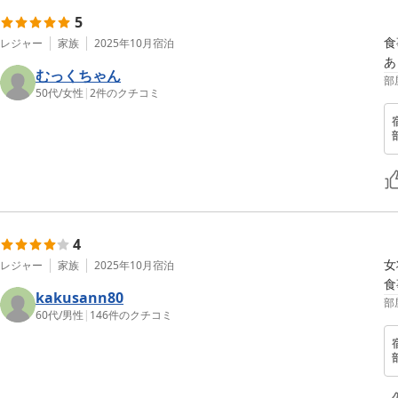
5
食
レジャー
家族
2025年10月
宿泊
あ
むっくちゃん
部
50代
/
女性
|
2
件のクチコミ
4
女
レジャー
家族
2025年10月
宿泊
食
kakusann80
部
60代
/
男性
|
146
件のクチコミ