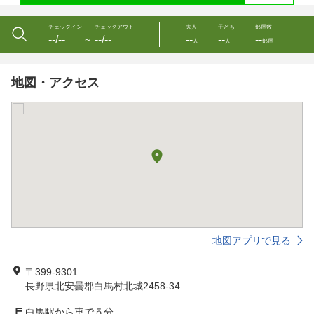
チェックイン
チェックアウト
大人
子ども
部屋数
--/--
--/--
--
--
--
〜
人
人
部屋
地図・アクセス
地図アプリで見る
〒399-9301
長野県北安曇郡白馬村北城2458-34
白馬駅から車で５分