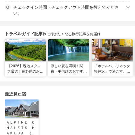
チェックイン時間・チェックアウト時間を教えてくださ
い。
トラベルガイド記事
旅に行きたくなる旅行記事をお届け
【2026】現地スタッ
涼しい夏を満喫！関
「ホテルベルリネッタ
フ厳選！長野県のおす
東・甲信越のおすすめ
軽井沢」で過ごす、ア
すめ観光スポット26
避暑地14選
ンティークに包まれる
選
優雅な休日
最近見た宿
ＡＬＰＩＮＥ Ｃ
ＨＡＬＥＴＳ Ｈ
ＡＫＵＢＡ （ア