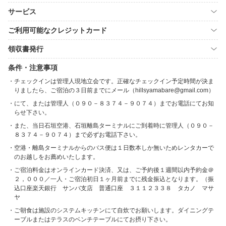
サービス
ご利用可能なクレジットカード
領収書発行
条件・注意事項
チェックインは管理人現地立会です。正確なチェックイン予定時間が決ま
りましたら、ご宿泊の３日前までにメール（hillsyamabare@gmail.com）
にて、または管理人（０９０－８３７４－９０７４）までお電話にてお知
らせ下さい。
また、当日石垣空港、石垣離島ターミナルにご到着時に管理人（０９０－
８３７４－９０７４）まで必ずお電話下さい。
空港・離島ターミナルからのバス便は１日数本しか無いためレンタカーで
のお越しをお薦めいたします。
ご宿泊料金はオンラインカード決済、又は、ご予約後１週間以内予約金＠
２，０００／一人・ご宿泊初日１ヶ月前までに残金振込となります。（振
込口座楽天銀行 サンバ支店 普通口座 ３１１２３３８ タカノ マサ
ヤ
ご朝食は施設のシステムキッチンにて自炊でお願いします。ダイニングテ
ーブルまたはテラスのベンチテーブルにてお摂り下さい。