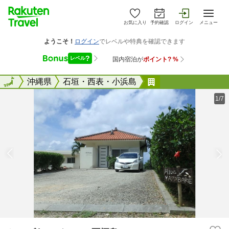
お気に入り
予約確認
ログイン
メニュー
全国
全国
沖縄県
石垣・西表・小浜島
ヒルズヤマバレ 
1/7