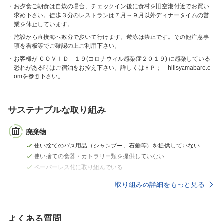
お夕食ご朝食は自炊の場合、チェックイン後に食材を旧空港付近でお買い
求め下さい。徒歩３分のレストランは７月～９月以外ディナータイムの営
業を休止しています。
施設から直接海へ数分で歩いて行けます。遊泳は禁止です。その他注意事
項を看板等でご確認の上ご利用下さい。
お客様が ＣＯＶＩＤ－１９(コロナウィル感染症２０１９) に感染している
恐れがある時はご宿泊をお控え下さい。詳しくはＨＰ； hillsyamabare.c
omを参照下さい。
サステナブルな取り組み
廃棄物
使い捨てのバス用品（シャンプー、石鹸等）を提供していない
使い捨ての食器・カトラリー類を提供していない
ペーパーレス化に取り組んでいる
取り組みの詳細をもっと見る
よくある質問