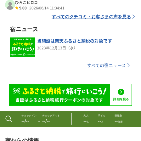
ひろこヒロコ
5.00
2026/06/14 11:34:41
すべてのクチコミ・お客さまの声を見る
宿ニュース
当施設は楽天ふるさと納税の対象です
2023年12月13日（水）
すべての宿ニュース
チェックイン
チェックアウト
大人
子ども
部屋数
--/--
--/--
--
--
--
〜
人
人
部屋
宿からの情報