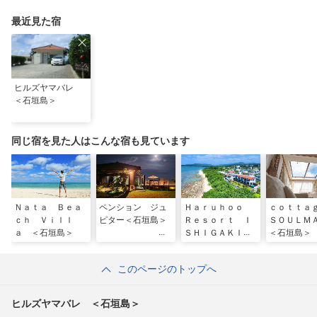
ンディド」
推しアニマル！！」
れ名所を全力で満喫し
てきた
最近見た宿
ヒルズヤマバレ
＜石垣島＞
同じ宿を見た人はこんな宿も見ています
Ｎａｔａ Ｂｅａ
ペンション ジュ
Ｈａｒｕｈｏｏ
ｃｏｔｔ
ｃｈ Ｖｉｌｌ
ピター＜石垣島＞
Ｒｅｓｏｒｔ Ｉ
ＳＯＵＬＭ
ａ ＜石垣島＞
ＳＨＩＧＡＫＩ＜
＜石垣島＞
石垣島＞
このページのトップへ
ヒルズヤマバレ ＜石垣島＞