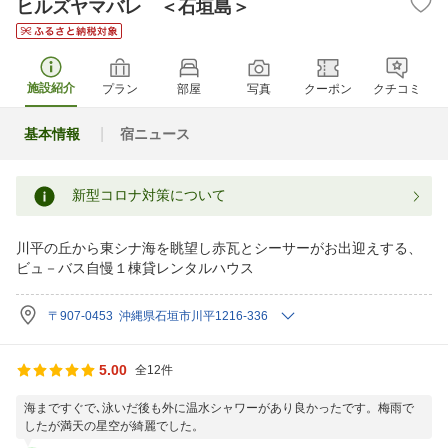
ヒルズヤマバレ ＜石垣島＞
施設紹介
プラン
部屋
写真
クーポン
クチコミ
基本情報
宿ニュース
新型コロナ対策について
川平の丘から東シナ海を眺望し赤瓦とシーサーがお出迎えする、
ビュ－バス自慢１棟貸レンタルハウス
〒907-0453 沖縄県石垣市川平1216-336
5.00
全12件
海まですぐで､泳いだ後も外に温水シャワーがあり良かったです。梅雨で
したが満天の星空が綺麗でした。