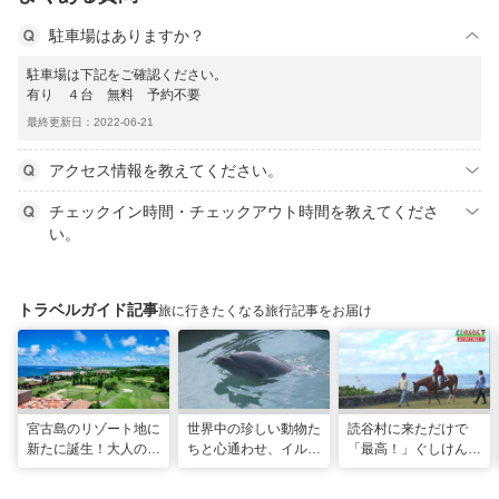
駐車場はありますか？
駐車場は下記をご確認ください。
有り ４台 無料 予約不要
最終更新日：2022-06-21
アクセス情報を教えてください。
チェックイン時間・チェックアウト時間を教えてくださ
い。
トラベルガイド記事
旅に行きたくなる旅行記事をお届け
宮古島のリゾート地に
世界中の珍しい動物た
読谷村に来ただけで
新たに誕生！大人の特
ちと心通わせ、イルカ
「最高！」ぐしけんさ
別ステイをかなえる
と一緒に泳ぐ夢の体験
ん、馬に乗って日本茶
「アラマンダ スプレ
「間近でふれ合える！
にうっとり。沖縄の隠