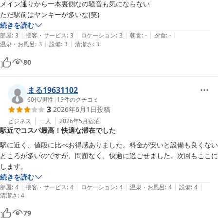
メイン通りから一本裏側なの騒音も気にならない

ただ駅前はヤンキーが多いな(笑)
続きを読む
|
|
|
|
|
部屋
:
3
接客・サービス
:
3
ロケーション
:
3
朝食
:
-
夕食
:
-
|
|
温泉・お風呂
:
3
設備
:
3
清潔さ
:
3
80
まる19631102
60代
/
男性
|
19
件のクチコミ
3
2026年6月1日
投稿
ビジネス
一人
2026年5月
宿泊
駅近でコスパ最高！快適な滞在でした
駅に近く、値段に比べお得感ありました。料金が安いと設備も良くない
ところが多いのですが、問題なく、快適に過ごせました。次回もここに
します。
続きを読む
|
|
|
|
|
部屋
:
4
接客・サービス
:
4
ロケーション
:
4
温泉・お風呂
:
4
設備
:
4
清潔さ
:
4
79