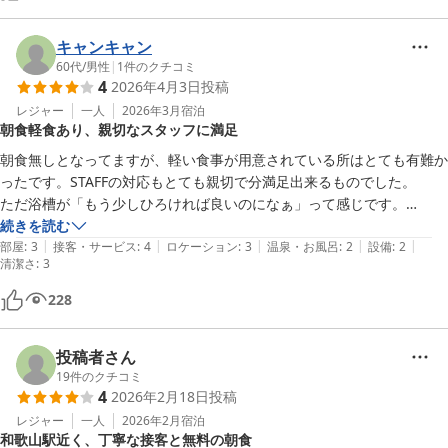
キャンキャン
60代
/
男性
|
1
件のクチコミ
4
2026年4月3日
投稿
レジャー
一人
2026年3月
宿泊
朝食軽食あり、親切なスタッフに満足
朝食無しとなってますが、軽い食事が用意されている所はとても有難か
ったです。STAFFの対応もとても親切で分満足出来るものでした。

ただ浴槽が「もう少しひろければ良いのになぁ」って感じです。

ですがコスパ的には十分満足できました。

続きを読む
|
|
|
|
|
また利用したいと思っています。
部屋
:
3
接客・サービス
:
4
ロケーション
:
3
温泉・お風呂
:
2
設備
:
2
清潔さ
:
3
228
投稿者さん
19
件のクチコミ
4
2026年2月18日
投稿
レジャー
一人
2026年2月
宿泊
和歌山駅近く、丁寧な接客と無料の朝食