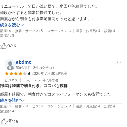
リニューアルして日が浅い様で、水回り等綺麗でした。

値段からすると非常に快適でした。

簡素ながら朝食も付き満足度高かったと思います。

また、利用したいです。
続きを読む
|
|
|
|
|
部屋
:
4
接客・サービス
:
5
ロケーション
:
4
温泉・お風呂
:
4
設備
:
4
清潔さ
:
5
6
abdmt
50代
/
男性
|
2
件のクチコミ
4
2026年7月30日
投稿
ビジネス
一人
2026年7月
宿泊
部屋は綺麗で朝食付き、コスパも抜群
部屋も綺麗で、朝食付きでコストパフォーマンスも抜群でした
続きを読む
|
|
|
|
|
部屋
:
4
接客・サービス
:
4
ロケーション
:
4
温泉・お風呂
:
4
設備
:
4
清潔さ
:
4
16