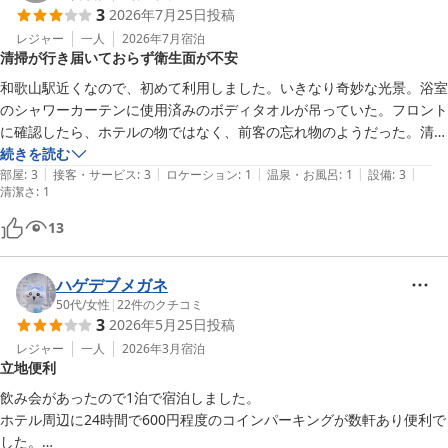
3
2026年7月25日
投稿
レジャー
一人
2026年7月
宿泊
清掃が行き届いておらず衛生面が不安
和歌山駅近くなので、初めて利用しました。いきなり奇妙な光景。浴室
のシャワーカーテンに使用済みのボディタオルが吊っていた。フロント
に確認したら、ホテルの物ではなく、前客の忘れ物のようだった。清掃
時に気付かないのが不思議。床のベッド足元に埃があり、アレルギーの
続きを読む
|
|
|
|
|
喘息が起きないか？不安だった。施設が古いのは仕方ないが、清潔に清
部屋
:
3
接客・サービス
:
3
ロケーション
:
1
温泉・お風呂
:
1
設備
:
3
清潔さ
:
1
掃はできるはず。だからか、バスタブに浸かったら、目の前の目地に赤
カビ黒カビがあり気持ち悪かった。

13
気にしない人は十分宿泊できる。

コインランドリー、製氷機があり助かった。近くに飲食店があり立地は
ハゲデブメガネ
いい。
50代
/
女性
|
22
件のクチコミ
3
2026年5月25日
投稿
レジャー
一人
2026年3月
宿泊
立地便利
飲み会があったので1泊で宿泊しました。

ホテル周辺に24時間で600円程度のコインパーキングが数軒あり便利で
した。
