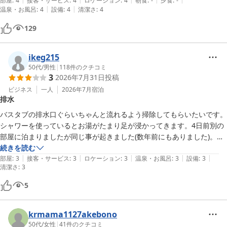
部屋
:
4
接客・サービス
:
4
ロケーション
:
4
朝食
:
-
夕食
:
-
|
|
温泉・お風呂
:
4
設備
:
4
清潔さ
:
4
129
ikeg215
50代
/
男性
|
118
件のクチコミ
3
2026年7月31日
投稿
ビジネス
一人
2026年7月
宿泊
排水
バスタブの排水口ぐらいちゃんと流れるよう掃除してもらいたいです。
シャワーを使っているとお湯がたまり足が浸かってきます。4日前別の
部屋に泊まりましたが同じ事が起きました(数年前にもありました)。

他に不満点はないので余計に残念です。
続きを読む
|
|
|
|
|
部屋
:
3
接客・サービス
:
3
ロケーション
:
3
温泉・お風呂
:
3
設備
:
3
清潔さ
:
3
5
krmama1127akebono
50代
/
女性
|
41
件のクチコミ