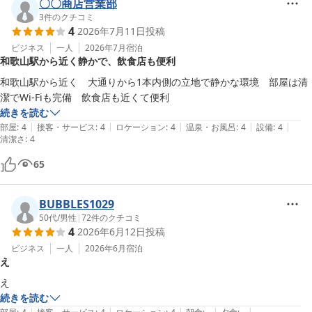
〇〇商店営業部
3
件のクチコミ
4
2026年7月11日
投稿
ビジネス
一人
2026年7月
宿泊
和歌山駅から近く静かで、飲食店も便利
和歌山駅から近く　大通りから1本内側の立地で静かな環境　部屋は清
潔でWi-Fiも完備　飲食店も近くて便利
続きを読む
|
|
|
|
|
部屋
:
4
接客・サービス
:
4
ロケーション
:
4
温泉・お風呂
:
4
設備
:
4
清潔さ
:
4
65
BUBBLES1029
50代
/
男性
|
72
件のクチコミ
4
2026年6月12日
投稿
ビジネス
一人
2026年6月
宿泊
え
え
続きを読む
|
|
|
|
|