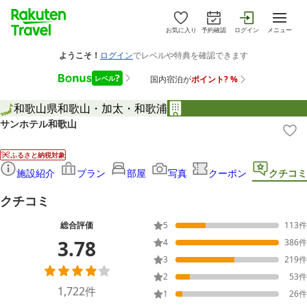
お気に入り
予約確認
ログイン
メニュー
和歌山県
和歌山・加太・和歌浦
サンホテル和歌山
ふるさと納税対象
施設紹介
プラン
部屋
写真
クーポン
クチコミ
クチコミ
総合評価
5
113
件
3.78
4
386
件
3
219
件
2
53
件
1,722
件
1
26
件