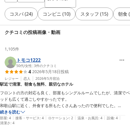
コスパ
(
24
)
コンビニ
(
10
)
スタッフ
(
15
)
朝食
(
クチコミの投稿画像・動画
1,105
件
トモコ1222
50代
/
女性
|
3
件のクチコミ
4
2026年5月18日
投稿
レジャー
恋人
2026年5月
宿泊
駅近で清潔、朝食も無料、親切なホテル
フロントの方の対応も良く、部屋もシングルルームでしたが、清潔でベ
ッドも広くて過ごしやすかったです。

和歌山駅に近く、外食する所もたくさんあったので便利でした。

無料の朝食もあり良かったです。

続きを読む
|
|
|
|
|
駐車場は近くのパーキングの方が安く、ホテルの方もそちらを薦めてく
部屋
:
4
接客・サービス
:
4
ロケーション
:
2
温泉・お風呂
:
4
設備
:
4
清潔さ
:
4
れ親切でした。