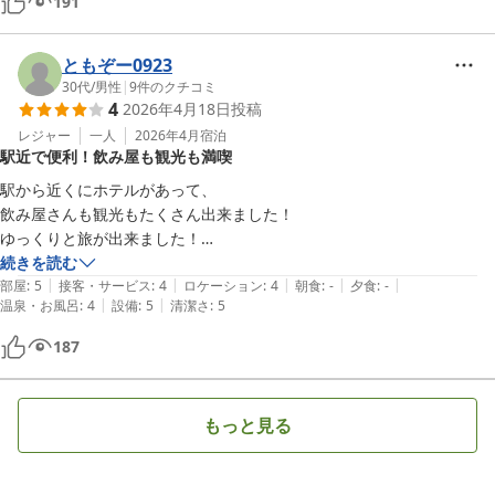
191
ともぞー0923
30代
/
男性
|
9
件のクチコミ
4
2026年4月18日
投稿
レジャー
一人
2026年4月
宿泊
駅近で便利！飲み屋も観光も満喫
駅から近くにホテルがあって、

飲み屋さんも観光もたくさん出来ました！

ゆっくりと旅が出来ました！

続きを読む
|
|
|
|
|
部屋
:
5
接客・サービス
:
4
ロケーション
:
4
朝食
:
-
夕食
:
-
|
|
温泉・お風呂
:
4
設備
:
5
清潔さ
:
5
187
もっと見る