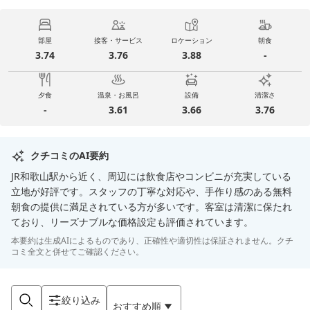
部屋
接客・サービス
ロケーション
朝食
3.74
3.76
3.88
-
夕食
温泉・お風呂
設備
清潔さ
-
3.61
3.66
3.76
クチコミのAI要約
JR和歌山駅から近く、周辺には飲食店やコンビニが充実している
立地が好評です。スタッフの丁寧な対応や、手作り感のある無料
朝食の提供に満足されている方が多いです。客室は清潔に保たれ
ており、リーズナブルな価格設定も評価されています。
本要約は生成AIによるものであり、正確性や適切性は保証されません。クチ
コミ全文と併せてご確認ください。
絞り込み
おすすめ順