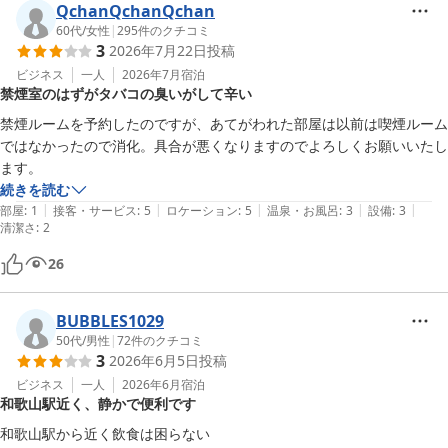
QchanQchanQchan
60代
/
女性
|
295
件のクチコミ
3
2026年7月22日
投稿
ビジネス
一人
2026年7月
宿泊
禁煙室のはずがタバコの臭いがして辛い
禁煙ルームを予約したのですが、あてがわれた部屋は以前は喫煙ルーム
ではなかったので消化。具合が悪くなりますのでよろしくお願いいたし
ます。
続きを読む
|
|
|
|
|
部屋
:
1
接客・サービス
:
5
ロケーション
:
5
温泉・お風呂
:
3
設備
:
3
清潔さ
:
2
26
BUBBLES1029
50代
/
男性
|
72
件のクチコミ
3
2026年6月5日
投稿
ビジネス
一人
2026年6月
宿泊
和歌山駅近く、静かで便利です
和歌山駅から近く飲食は困らない
