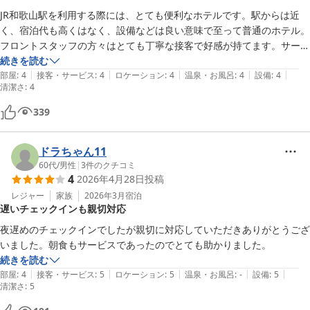
JR和歌山駅を利用する際には、とても便利なホテルです。駅からは近
く、宿泊代も高くはなく、設備などは良い意味で至って普通のホテル。

フロントスタッフの方々はとても丁寧な接客で好感が持てます。サービ
スの朝食は、もちろん豪華ではありませんが、おでんなど美味しかった
続きを読む
|
|
|
|
|
です。食後のみかんも間違いありません。近くにスーパーもあり、何か
部屋
:
4
接客・サービス
:
4
ロケーション
:
4
温泉・お風呂
:
4
設備
:
4
清潔さ
:
4
と便利でした。

339
ドラちゃん11
60代
/
男性
|
3
件のクチコミ
4
2026年4月28日
投稿
レジャー
家族
2026年3月
宿泊
遅いチェックインも親切対応
夜遅めのチェックインでしたが親切に対応していただきありがとうござ
いました。朝食もサービスであったのでとても助かりました。
続きを読む
|
|
|
|
|
部屋
:
4
接客・サービス
:
5
ロケーション
:
5
温泉・お風呂
:
-
設備
:
5
清潔さ
:
5