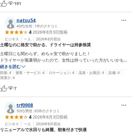
191
natsu54
40代
/
女性
|
1
件のクチコミ
4
2026年8月3日
投稿
ビジネス
一人
2026年8月
宿泊
土曜なのに格安で助かる、ドライヤーは持参推奨
土曜日にも関わらず、めちゃ安で助かりました！

ドライヤーが風量弱かったので、女性は持っていった方がいいかも…
続きを読む
|
|
|
|
|
部屋
:
4
接客・サービス
:
4
ロケーション
:
4
温泉・お風呂
:
4
設備
:
4
清潔さ
:
4
7
trf0908
50代
/
男性
|
65
件のクチコミ
4
2026年8月3日
投稿
ビジネス
一人
2026年8月
宿泊
リニューアルで水回りも綺麗、朝食付きで快適