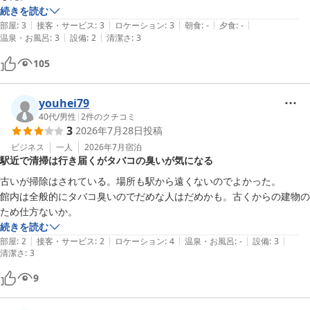
続きを読む
|
|
|
|
|
お部屋は普通ですが清潔にしてくれてます。

部屋
:
3
接客・サービス
:
3
ロケーション
:
3
朝食
:
-
夕食
:
-
|
|
温泉・お風呂
:
3
設備
:
2
清潔さ
:
3
ドライヤーとヘアアイロンは持参していたので問題なかったですがドラ
105
イヤーは壁掛けの古いタイプだったので髪が長めだと乾かすのに時間が
かかると思います。

youhei79
また宿泊させてもらいたいホテルです。
40代
/
男性
|
2
件のクチコミ
3
2026年7月28日
投稿
ビジネス
一人
2026年7月
宿泊
駅近で清掃は行き届くがタバコの臭いが気になる
古いが掃除はされている。場所も駅から遠くないのでよかった。

館内は全般的にタバコ臭いのでだめな人はだめかも。古くからの建物の
ため仕方ないか。
続きを読む
|
|
|
|
|
部屋
:
2
接客・サービス
:
2
ロケーション
:
4
温泉・お風呂
:
-
設備
:
3
清潔さ
:
3
9