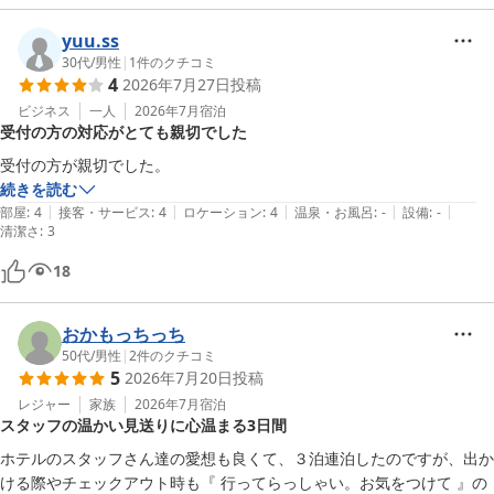
yuu.ss
30代
/
男性
|
1
件のクチコミ
4
2026年7月27日
投稿
ビジネス
一人
2026年7月
宿泊
受付の方の対応がとても親切でした
受付の方が親切でした。
続きを読む
|
|
|
|
|
部屋
:
4
接客・サービス
:
4
ロケーション
:
4
温泉・お風呂
:
-
設備
:
-
清潔さ
:
3
18
おかもっちっち
50代
/
男性
|
2
件のクチコミ
5
2026年7月20日
投稿
レジャー
家族
2026年7月
宿泊
スタッフの温かい見送りに心温まる3日間
ホテルのスタッフさん達の愛想も良くて、３泊連泊したのですが、出か
ける際やチェックアウト時も『 行ってらっしゃい。お気をつけて 』の