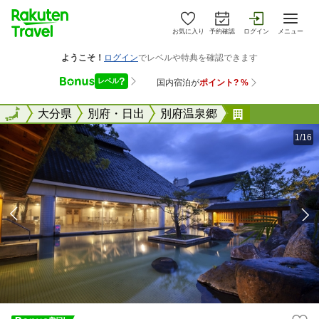
お気に入り
予約確認
ログイン
メニュー
全国
全国
大分県
別府・日出
別府温泉郷
別府温泉 ホ
1/16