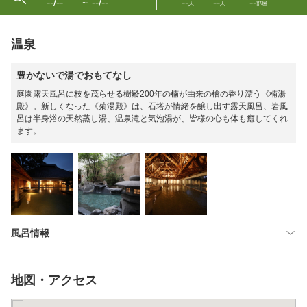
--/--
--/--
--
--
--
〜
人
人
部屋
温泉
豊かないで湯でおもてなし
庭園露天風呂に枝を茂らせる樹齢200年の楠が由来の檜の香り漂う《楠湯
殿》。新しくなった《菊湯殿》は、石塔が情緒を醸し出す露天風呂、岩風
呂は半身浴の天然蒸し湯、温泉滝と気泡湯が、皆様の心も体も癒してくれ
ます。
風呂情報
地図・アクセス