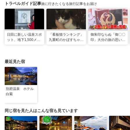
トラベルガイド記事
旅に行きたくなる旅行記事をお届け
日田に新しい温泉スポ
「看板猫ランキング」
御朱印ならぬ「御〇〇
ット、地下1,500メー
九重町のかぼすちゃ
印」大分の旅の思い出
トルから沸く大地の恵
ん、悲願の全国2位に
のコレクション
み
最近見た宿
別府温泉 ホテル
白菊
同じ宿を見た人はこんな宿も見ています