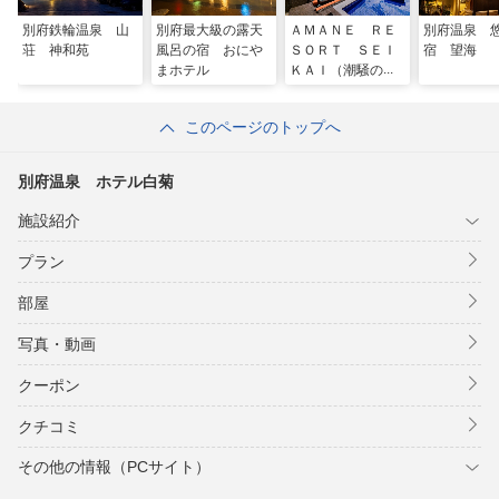
別府鉄輪温泉 山
別府最大級の露天
ＡＭＡＮＥ ＲＥ
別府温泉 
荘 神和苑
風呂の宿 おにや
ＳＯＲＴ ＳＥＩ
宿 望海
まホテル
ＫＡＩ（潮騒の
宿 晴海）
このページのトップへ
別府温泉 ホテル白菊
施設紹介
プラン
部屋
写真・動画
クーポン
クチコミ
その他の情報（PCサイト）