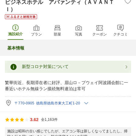
ビジネスホテル アバァンティ（ＡＶＡＮＴ
Ｉ）
施設紹介
プラン
部屋
写真
クーポン
クチコミ
基本情報
新型コロナ対策について
繁華街近、長期滞在者に好評、眉山ロ－プウェイ阿波踊会館に一
番近いホテル無線ラン接続無料連泊は常可
〒770-0905 徳島県徳島市東大工町1-20
3.62
全1,163件
施設は昭和の古い感じでしたが、エアコン等は新しくなってましたし、掃