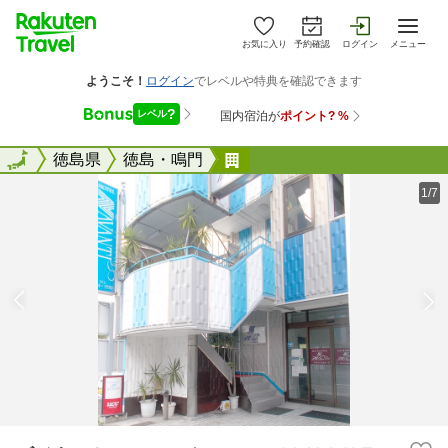
お気に入り
予約確認
ログイン
メニュー
全国
全国
徳島県
徳島・鳴門
ビジネスホテル アバァン
1/7