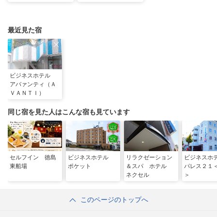
歩いて巡るはじめてお
ト30選！定番スポッ
遍路1泊2日モデルコ
トから徳島ラーメンま
ース
で
最近見た宿
ビジネスホテル
アバァンティ（Ａ
ＶＡＮＴＩ）
同じ宿を見た人はこんな宿も見ています
セルフイン 徳島
ビジネスホテル
リラクゼーション
ビジネス
東船場
ポケット
＆スパ ホテル
パレス２１
ネクセル
＞
このページのトップへ