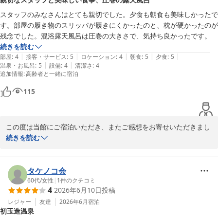
す。今後ともよりご満足いただける滞在をご提供できるよう精進し
てまいりますので、また機会がございましたらぜひお越しいただけ
スタッフのみなさんはとても親切でした。夕食も朝食も美味しかったで
ますと幸いです。スタッフ一同、心よりお待ち申し上げておりま
す。部屋の履き物のスリッパが履きにくかったのと、枕が硬かったのが
す。
残念でした。混浴露天風呂は圧巻の大きさで、気持ち良かったです。
続きを読む
玉造温泉 湯之助の宿 長楽園
|
|
|
|
|
部屋
:
4
接客・サービス
:
5
ロケーション
:
4
朝食
:
5
夕食
:
5
2026-05-20
|
|
温泉・お風呂
:
5
設備
:
4
清潔さ
:
4
追加情報
:
高齢者と一緒に宿泊
115
この度は当館にご宿泊いただき、またご感想をお寄せいただきまし
て誠にありがとうございます。

続きを読む
スタッフの対応やお食事につきましてお褒めのお言葉をいただき、
大変嬉しく存じます。また、日本一の混浴露天風呂もお楽しみいた
だけたようで何よりでございます。

タケノコ会
一方で、スリッパや枕につきましてはご不便をお掛けし申し訳ござ
60代
/
女性
|
1
件のクチコミ
4
2026年6月10日
投稿
いませんでした。いただいたご意見は今後の参考とさせていただき
ます。

レジャー
友達
2026年6月
宿泊
初玉造温泉
またのお越しをスタッフ一同、心よりお待ち申し上げております。