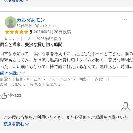
当館自慢の日本一の混浴露天風呂で、ゆったりとしたひとときをお
過ごしいただけたようで、何よりでございます。

また、日本三名泉を巡るご旅行の締めくくりとして玉造温泉をお選
カルダあモン
びいただき、心和むご滞在となりましたことを大変嬉しく拝読いた
50代
/
男性
|
3
件のクチコミ
5
2026年6月26日
投稿
しました。お客様の思い出に残るご旅行のお手伝いができましたこ
とは、私どもにとりましても大きな喜びでございます。

レジャー
一人
2026年6月
宿泊
雨音と温泉、贅沢な貸し切り時間
これからも、お越しいただく皆様に心からお寛ぎいただける宿を目
指し、より一層のおもてなしに努めてまいります。ぜひ季節を変え
日常から離れて、余計な事を考えずに、ただただボーっとできた。雨の
てお越しいただき、四季折々の景色や旬のお料理とともに、温泉を
影響もあってか、かけ流し温泉は貸し切りタイムが長く、贅沢な時間だ
お楽しみいただけますと幸いです。

った。いい歳にもなって、裸で雨に打たれるなんて。素晴らしい時間を
この度はご宿泊ならびに素敵なご投稿をありがとうございました。
過ごしました。
続きを読む
またのお越しをスタッフ一同、心よりお待ち申し上げております。
|
|
|
|
|
部屋
:
5
接客・サービス
:
5
ロケーション
:
5
朝食
:
5
夕食
:
5
|
|
温泉・お風呂
:
5
設備
:
5
清潔さ
:
5
玉造温泉 湯之助の宿 長楽園
223
2026-07-09
この度は当館をご利用いただき、また心温まるご感想をお寄せいた
だきまして誠にありがとうございます。

続きを読む
あいにくのお天気ではございましたが、その雨さえも旅の趣とな