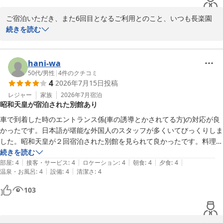
ご宿泊いただき、また6回目となるご利用とのこと、いつも長楽園
をご愛顧いただき誠にありがとうございます。日本一の混浴露天風
続きを読む
呂や日本庭園、そしてお料理につきましてお褒めのお言葉を頂戴
し、大変嬉しく拝読いたしました。

一方で、露天風呂のシャワーの水量につきましては、ご不便をおか
hani-wa
けし申し訳ございません。早速設備の点検を行い、快適にご利用い
50代
/
男性
|
4
件のクチコミ
4
2026年7月15日
投稿
ただけるよう改善に努めてまいります。また、混浴露天風呂でご利
用いただく湯あみ着（紙水着）のサイズにつきましても、貴重なご
レジャー
家族
2026年7月
宿泊
昭和天皇が宿泊された別館あり
意見をありがとうございます。より多くのお客様に安心して快適に
ご利用いただけるよう、今後の備品見直しの参考とさせていただき
車で到着した時のエントランス係(車の誘導とかされてる方)の対応が良
ます。

かったです。日本語が堪能な外国人のスタッフが多くいてびっくりしま
これからも皆様にご満足いただける宿を目指してまいりますので、
した。昭和天皇が２回宿泊された別館を見られて良かったです。料理は
ぜひまたお越しくださいませ。スタッフ一同、心よりお待ちしてお
最初から大広間のテーブルにほとんどが用意してあり、普通でした。庭
続きを読む
ります。
|
|
|
|
|
園などは美しかったです。
部屋
:
4
接客・サービス
:
4
ロケーション
:
4
朝食
:
4
夕食
:
4
|
|
温泉・お風呂
:
4
設備
:
4
清潔さ
:
4
玉造温泉 湯之助の宿 長楽園
103
2026-07-24