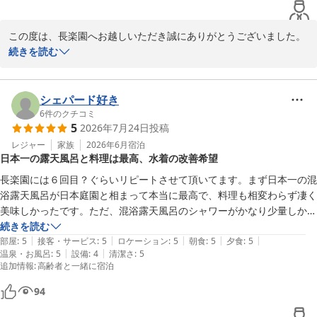
ってすべすべになりました。みなさんどこに行っても優しくて楽しく過
ごせました。ありがとうございました。
この度は、長楽園へお越しいただき誠にありがとうございました。

お子様のお食事につきましては、少しおせっかいかなとも思いまし
続きを読む
たが、私自身も子供がおりますので、つい心配になり、ご連絡をさ
せていただきました。結果として、ご家族皆様にちょうどよくお食
事を楽しんでいただけたようで、私どもも本当に嬉しく思っており
シェパード好き
ます。

6
件のクチコミ
5
2026年7月24日
投稿
ご家族皆様でのお食事を喜んでいただけたこと、そして当館自慢の
広々とした混浴露天風呂も、皆様ご一緒に楽しまれたとのこと、何
レジャー
家族
2026年6月
宿泊
日本一の露天風呂と料理は最高、水着の改善希望
よりでございます。夕方と夜、二度もお入りいただき、温泉でお肌
もすべすべになったとのお言葉に、思わず嬉しくなりました。

長楽園には６回目？ぐらいリピートさせて頂いてます。まず⽇本⼀の混
「みなさんどこに行っても優しくて楽しく過ごせました」とのお言
浴露天⾵呂が日本庭園と相まって本当に最高で、料理も相変わらず凄く
葉は、私どもスタッフにとりまして何よりの励みでございます。

美味しかったです。ただ、混浴露天⾵呂のシャワーがかなり少量しか出
これからも、お客様のご家族旅行が楽しい思い出となりますよう、
ないところがありそこは残念でした。

続きを読む
心を込めておもてなししてまいります。またご家族皆様で、玉造温
|
|
|
|
|
あと希望として自身の身体が大きい為、水着の大きさが小さいです。混
部屋
:
5
接客・サービス
:
5
ロケーション
:
5
朝食
:
5
夕食
:
5
泉へ遊びにいらしてくださいませ。皆様のお帰りを、スタッフ一同
|
|
温泉・お風呂
:
5
設備
:
4
清潔さ
:
5
浴露天⾵呂に入る際の紙水着が大きさの種類を作ってほしいなぁと思い
追加情報
:
高齢者と一緒に宿泊
心よりお待ちしております。
ます。
玉造温泉 湯之助の宿 長楽園
94
2026-07-27