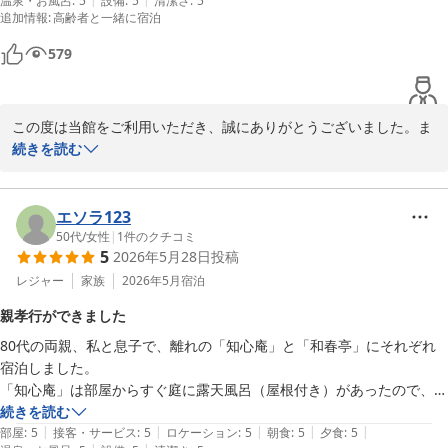
温泉・お風呂
:
5
設備
:
5
清潔さ
:
5
な、と思いました^ ^

なご投稿、誠にありがとうございました。
追加情報
:
高齢者と一緒に宿泊
お部屋は新部屋と旧部屋別で2部屋予約したので、それはそれで、お部
玉造温泉 湯之助の宿 長楽園
屋はどちらも広くて快適でした。
579
2026-07-07
この度は当館をご利用いただき、誠にありがとうございました。ま
た、素敵なお写真とともにご投稿いただき、心より感謝申し上げま
続きを読む
す。当館の魅力が伝わるお写真を拝見し、大変嬉しく思っておりま
す。

当館ならではの老舗の趣やお庭の散策、またリニューアルしたお部
エソラ123
屋をお気に召していただけたとのこと、大変嬉しく拝見いたしまし
50代
/
女性
|
1
件のクチコミ
5
2026年5月28日
投稿
た。混浴大露天風呂につきましても、その広さや雰囲気をお楽しみ
いただけたようで何よりでございます。

レジャー
家族
2026年5月
宿泊
また、新旧それぞれ異なるお部屋にご宿泊いただき、どちらも快適
親孝行ができました
にお過ごしいただけたとのお言葉をいただき、大変光栄に存じま
80代の両親、私と息子で、離れの「知心庵」と「和春亭」にそれぞれ
す。

宿泊しました。

一方で、お食事につきましては貴重なご意見をお寄せいただきあり
「知心庵」は部屋からすぐ庭に露天風呂（屋根付き）があったので、年
がとうございます。いただいたご感想のとおり、伝統を大切にしな
老いた親には使いやすく、夜と朝にも入っていました。

続きを読む
がらも、時代に合わせた工夫や新しさを取り入れることは大切な課
|
|
|
|
|
2つの個室を廊下で繋げてもらったのですが、それぞれの部屋3つに玄
部屋
:
5
接客・サービス
:
5
ロケーション
:
5
朝食
:
5
夕食
:
5
題であると考えております。今後の献立づくりや盛り付けの参考と