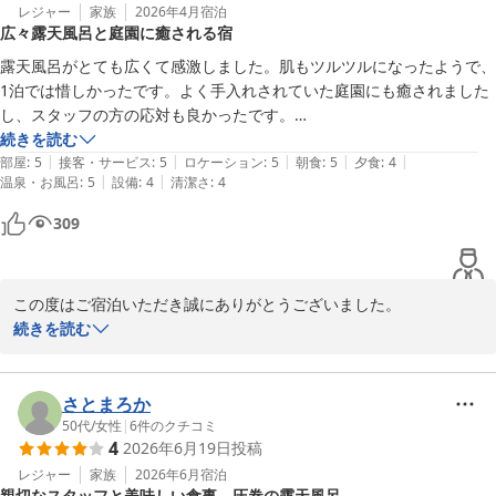
す。夜のプロジェクター演出や、朝早くから露天風呂を楽しみにし
レジャー
家族
2026年4月
宿泊
広々露天風呂と庭園に癒される宿
てくださったとのお言葉も大変光栄です。

これからも快適で心癒される空間をご提供できますよう努めてまい
露天風呂がとても広くて感激しました。肌もツルツルになったようで、
ります。またお会いできます日を、スタッフ一同心よりお待ちして
1泊では惜しかったです。よく手入れされていた庭園にも癒されました
おります。
し、スタッフの方の応対も良かったです。

残念な点は、夕食は美味しかったのですが、もう少しクオリティーが高
続きを読む
玉造温泉 湯之助の宿 長楽園
|
|
|
|
|
いと良かったこと、露天風呂に行くために履き替えた草履がボロボロ、
部屋
:
5
接客・サービス
:
5
ロケーション
:
5
朝食
:
5
夕食
:
4
2026-05-25
|
|
温泉・お風呂
:
5
設備
:
4
清潔さ
:
4
傘が足りてなかったことです。改善して頂けると嬉しいです。
309
この度はご宿泊いただき誠にありがとうございました。

広々とした露天風呂や庭園でお寛ぎいただき、「癒された」とのお
続きを読む
言葉を頂戴し大変嬉しく存じます。また、スタッフの応対につきま
してもお褒めいただき、心より御礼申し上げます。

一方で、夕食の内容や、露天風呂へ向かう際の草履・傘の備品につ
さとまろか
きまして、ご期待に沿えずご不便をおかけしましたこと、誠に申し
50代
/
女性
|
6
件のクチコミ
4
2026年6月19日
投稿
訳ございません。いただいたご意見は真摯に受け止め、料理内容の
見直しや備品の点検・補充体制の強化など、改善に努めてまいりま
レジャー
家族
2026年6月
宿泊
親切なスタッフと美味しい食事、圧巻の露天風呂