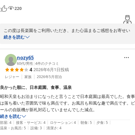
220
この度は長楽園をご利用いただき、また心温まるご感想をお寄せい
ただき誠にありがとうございます。

続きを読む
相生の日本庭園をはじめ、お部屋、露天風呂、足湯、エステルー
ム、お食事、そしてスタッフのおもてなしに至るまで、ご満足いた
だけたとのお言葉を頂戴し、大変嬉しく拝読いたしました。

nozy65
また、当館自慢の日本一の混浴露天風呂や玉造温泉の湯を「まるで
60代
/
男性
|
4
件のクチコミ
4
2026年6月1日
投稿
化粧水のよう」とご評価いただき、心身ともに癒しのひとときをお
過ごしいただけたご様子に、スタッフ一同大変嬉しく存じます。

レジャー
家族
2026年5月
宿泊
これからも、お越しいただく皆様に非日常の癒しと安らぎをご提供
良かった順に、日本庭園、食事、温泉
できるよう、より一層おもてなしに磨きをかけてまいります。ぜひ
昭和天皇もお泊まりになったと言うことで日本庭園は最高でした。食事
また季節を変えてお越しいただき、美しい日本庭園や四季折々の景
は落ち着いた雰囲気で味も満点です。お風呂も和風な趣で満点です。ビ
色、旬のお料理とともに、玉造温泉でゆったりとしたひとときをお
ールの自販機が新札対応していませんでした減点。
過ごしくださいませ。この度はご宿泊ならびに素敵なご投稿をあり
続きを読む
がとうございました。またのお越しをスタッフ一同、心よりお待ち
|
|
|
|
|
部屋
:
4
接客・サービス
:
4
ロケーション
:
4
朝食
:
5
夕食
:
5
申し上げております。
|
|
温泉・お風呂
:
5
設備
:
3
清潔さ
:
4
玉造温泉 湯之助の宿 長楽園