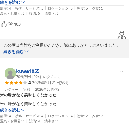
ます。次回玉造温泉へお越しの際も、ぜひ当館をご利用くださいま
続きを読む
せ。またのお越しを心よりお待ちしております。
|
|
|
|
|
部屋
:
4
接客・サービス
:
5
ロケーション
:
5
朝食
:
5
夕食
:
5
|
|
温泉・お風呂
:
5
設備
:
5
清潔さ
:
5
玉造温泉 湯之助の宿 長楽園
103
2026-06-11
この度は当館をご利用いただき、誠にありがとうございました。

長年ご希望されていた温泉をお楽しみいただけたとのこと、大変嬉
続きを読む
しく拝読いたしました。ご満足いただけたご様子に、スタッフ一同
何よりの喜びを感じております。また機会がございましたら、ぜひ
当館へお越しくださいませ。心よりお待ちしております。
kuwa1955
70代
/
男性
|
904
件のクチコミ
玉造温泉 湯之助の宿 長楽園
4
2026年5月21日
投稿
2026-06-04
レジャー
家族
2026年5月
宿泊
米の味がなく美味しくなかった
米に味がなく美味しくなかった　
続きを読む
|
|
|
|
|
部屋
:
4
接客・サービス
:
4
ロケーション
:
4
朝食
:
2
夕食
:
2
|
|
温泉・お風呂
:
4
設備
:
4
清潔さ
:
4