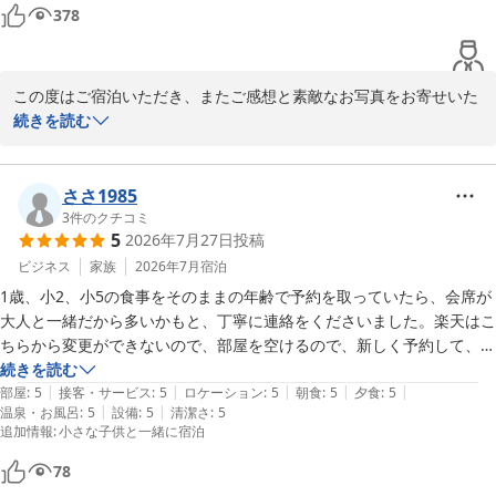
378
2026-07-09
この度はご宿泊いただき、またご感想と素敵なお写真をお寄せいた
だき誠にありがとうございます。

続きを読む
日本庭園、お食事、温泉を「良かった順」に挙げていただき、大変
光栄に存じます。特に、昭和天皇にもご宿泊いただいた歴史ある庭
園をお気に召していただけたご様子を嬉しく拝読いたしました。

ささ1985
また、お食事につきましても落ち着いた雰囲気の中でお楽しみいた
3
件のクチコミ
5
2026年7月27日
投稿
だけたこと、温泉の和風な趣にもご満足いただけたことは、私ども
にとって何よりの励みでございます。

ビジネス
家族
2026年7月
宿泊
一方で、自動販売機につきましてはご不便をおかけし申し訳ござい
1歳、小2、小5の食事をそのままの年齢で予約を取っていたら、会席が
ませんでした。いただいたご意見を参考に、より快適にお過ごしい
大人と一緒だから多いかもと、丁寧に連絡をくださいました。楽天はこ
ただける環境づくりに努めてまいります。

ちらから変更ができないので、部屋を空けるので、新しく予約して、前
これからも歴史ある庭園と温泉、お料理を通じて心安らぐひととき
のをキャンセルしたらいいと教えていただいて、わかりやすかったで
続きを読む
をご提供できますよう精進してまいります。またのお越しを心より
|
|
|
|
|
す。結局、幼児・布団食事なし1名、幼児・布団食事あり2名で予約し
部屋
:
5
接客・サービス
:
5
ロケーション
:
5
朝食
:
5
夕食
:
5
お待ち申し上げております。
|
|
温泉・お風呂
:
5
設備
:
5
清潔さ
:
5
なおしました。うちは少食なので、変更がほんとうにありがたかったで
追加情報
:
小さな子供と一緒に宿泊
す。

玉造温泉 湯之助の宿 長楽園
食事を家族みんな、とってもおいしかったと喜んでいましたし、混浴風
78
2026-06-04
呂にみんなで入れてすごく楽しかったです。すごく広くて夕方も夜も入