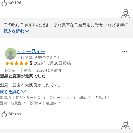
126
この度はご宿泊いただき、また貴重なご意見をお寄せいただき誠に
ありがとうございます。

続きを読む
お食事につきまして、ご期待に沿うことができず申し訳ございませ
んでした。当館では島根県産のお米を使用しておりますが、お客様
に美味しくお召し上がりいただけなかったことを真摯に受け止めて
りょー兄ィー
おります。いただいたご意見を参考に、炊き上がりやご提供方法を
60代
/
男性
|
90
件のクチコミ
5
2026年5月20日
投稿
含め、よりご満足いただけるよう改善に努めてまいります。貴重な
ご感想をありがとうございました。
レジャー
家族
2026年5月
宿泊
温泉と庭園が最高でした
玉造温泉 湯之助の宿 長楽園
温泉、庭園が大変良かったです。
2026-05-25
続きを読む
|
|
|
|
|
部屋
:
5
接客・サービス
:
5
ロケーション
:
5
朝食
:
4
夕食
:
4
|
|
温泉・お風呂
:
5
設備
:
4
清潔さ
:
5
151