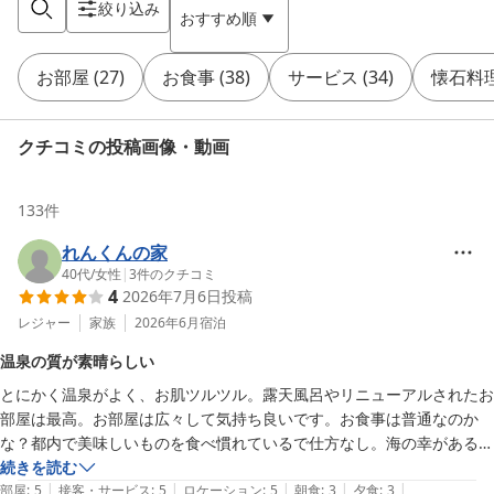
絞り込み
おすすめ順
お部屋
(
27
)
お食事
(
38
)
サービス
(
34
)
懐石料
クチコミの投稿画像・動画
133
件
れんくんの家
40代
/
女性
|
3
件のクチコミ
4
2026年7月6日
投稿
レジャー
家族
2026年6月
宿泊
温泉の質が素晴らしい
とにかく温泉がよく、お肌ツルツル。露天風呂やリニューアルされたお
部屋は最高。お部屋は広々して気持ち良いです。お食事は普通なのか
な？都内で美味しいものを食べ慣れているで仕方なし。海の幸がある地
域でも、特産品の美味しいお肉がある地域でもないので致し方ない。そ
続きを読む
|
|
|
|
|
こはもともと期待していないのです。
部屋
:
5
接客・サービス
:
5
ロケーション
:
5
朝食
:
3
夕食
:
3