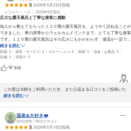
5
2026年5月23日
投稿
は、私どもにとって何よりの励みでございます。

一方で、洗面台につきましてはご不便をおかけし申し訳ございませ
レジャー
一人
2026年5月
宿泊
広大な露天風呂と丁寧な接客に感動
んでした。洗面台の形状や蛇口の仕様についていただいた貴重なご
意見は、今後の設備改善の参考とさせていただきます。また、水琴
知人から教えてもらった１２０畳の露天風呂を、ようやく訪ねることが
窟の音につきましても、お客様によって感じ方が異なるため、より
できました。車の誘導からウェルカムドリンクまで、とても丁寧な接客
快適にお過ごしいただける環境づくりを検討してまいります。

です。１２０畳の露天風呂はその広さにもかかわらず、湯温が一定でア
これからも皆様にご満足いただける宿を目指し、サービス向上に努
オコや石床のヌメリがありません。普段からコマメに管理しているのだ
続きを読む
めてまいります。またお会いできます日を、スタッフ一同心よりお
|
|
|
|
|
と思いました。夜はプロジェクターの映像が投影されてまた良い雰囲気
部屋
:
5
接客・サービス
:
5
ロケーション
:
4
朝食
:
5
温泉・お風呂
:
5
待ちしております。
|
設備
:
5
清潔さ
:
5
です。朝５時半からが待ち遠しいくらいの露天風呂でした。当日はお世
話になりました。
玉造温泉 湯之助の宿 長楽園
335
2026-06-16
この度は当館をご利用いただき、また心温まる口コミをご投稿いた
だき誠にありがとうございます。

続きを読む
120坪の露天風呂を楽しみにお越しいただき、ご満足いただけたご
様子を大変嬉しく拝読いたしました。また、スタッフの接客にも温
かいお言葉を頂戴し、励みになります。

温泉♨️大好き❤️
露天風呂の湯温管理や清掃につきましても細やかな点までご覧いた
50代
/
女性
|
1
件のクチコミ
5
2026年5月18日
投稿
だき、日々管理を行うスタッフにとって何よりの喜びでございま