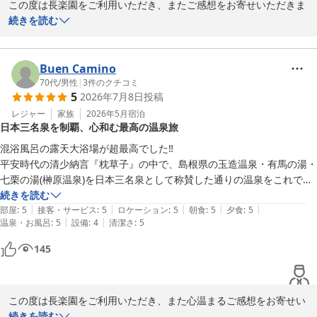
この度は長楽園をご利用いただき、またご感想をお寄せいただきま
して誠にありがとうございます。

続きを読む
お車でご到着の際のエントランススタッフの対応をお褒めいただ
き、大変嬉しく思います。また、日本語が堪能な外国人スタッフ
や、昭和天皇にご宿泊いただいた別館（御座所）の見学もお楽しみ
Buen Camino
いただけたようで何よりでございます。

70代
/
男性
|
3
件のクチコミ
5
2026年7月8日
投稿
お料理につきましては、ご期待に添えなかった点もあったようで残
念に思います。いただいたご意見を参考に、よりご満足いただける
レジャー
家族
2026年5月
宿泊
日本三名泉を制覇、心和む最高の温泉旅
お食事をご提供できるよう努めてまいります。また、日本庭園の美
しさをお楽しみいただけたとのこと、大変嬉しく拝見いたしまし
混浴風呂の露天大浴場が超最高でした‼️

た。四季折々で違った景色をお楽しみいただけますので、ぜひまた
平安時代の清少納言『枕草子』の中で、島根県の玉造温泉・有馬の湯・
季節を変えてお越しくださいませ。スタッフ一同、またのお越しを
七栗の湯(榊原温泉)を日本三名泉として称賛した通りの温泉をこれで全
心よりお待ちしております。
て堪能しました。

続きを読む
|
|
|
|
|
心和む旅ができました。ありがとうございました。
部屋
:
5
接客・サービス
:
5
ロケーション
:
5
朝食
:
5
夕食
:
5
玉造温泉 湯之助の宿 長楽園
|
|
温泉・お風呂
:
5
設備
:
4
清潔さ
:
5
2026-07-15
145
この度は長楽園をご利用いただき、また心温まるご感想をお寄せい
ただき誠にありがとうございます。

続きを読む