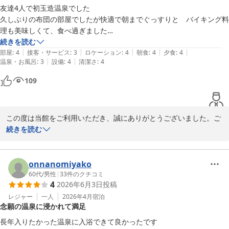
友達4人で初玉造温泉でした

玉造温泉 湯之助の宿 長楽園
久しぶりの布団の部屋でしたが快適で朝までぐっすりと　バイキング料
2026-06-24
理も美味しくて、食べ過ぎました

何より値段が安くてびっくり‼️また是非泊まりたいと思いました
続きを読む
|
|
|
|
|
部屋
:
4
接客・サービス
:
3
ロケーション
:
4
朝食
:
4
夕食
:
4
|
|
温泉・お風呂
:
3
設備
:
4
清潔さ
:
4
109
この度は当館をご利用いただき、誠にありがとうございました。ご
友人4名様での初めての玉造温泉旅行に当館をお選びいただき、大
続きを読む
変嬉しく思います。

お部屋では快適にお過ごしいただき、朝までぐっすりお休みいただ
けたとのこと、何よりでございます。また、当館の会席料理につき
onnanomiyako
ましてもご満足いただき、たくさんお召し上がりいただけたご様子
60代
/
男性
|
33
件のクチコミ
4
2026年6月3日
投稿
を嬉しく拝見いたしました。

「また是非泊まりたい」とのお言葉を頂戴し、スタッフ一同大変励
レジャー
一人
2026年4月
宿泊
念願の温泉に浸かれて満足
みになっております。

これからも皆様に心地よくお過ごしいただける宿を目指してまいり
長年入りたかった温泉に入浴できて良かったです