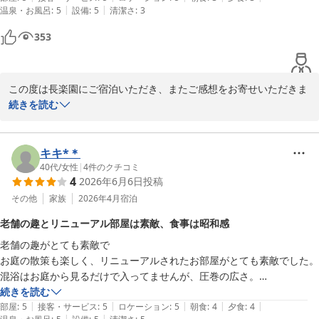
|
|
温泉・お風呂
:
5
設備
:
5
清潔さ
:
3
353
この度は長楽園にご宿泊いただき、またご感想をお寄せいただきま
して誠にありがとうございます。

続きを読む
当館自慢の温泉につきまして、「お肌ツルツル」とご満足いただけ
たご様子を大変嬉しく拝読いたしました。また、露天風呂やリニュ
ーアルしたお部屋につきましてもお褒めのお言葉をいただき、スタ
キキ*＊
ッフ一同大変励みになります。

40代
/
女性
|
4
件のクチコミ
4
2026年6月6日
投稿
一方で、お食事につきまして貴重なご意見をお寄せいただき、あり
がとうございます。当館では島根県の旬の食材をはじめ、しまね和
その他
家族
2026年4月
宿泊
牛や日本海の海の幸など、地域ならではの味覚をお楽しみいただけ
老舗の趣とリニューアル部屋は素敵、食事は昭和感
るよう努めておりますが、いただいたご意見を真摯に受け止め、よ
老舗の趣がとても素敵で

りご満足いただけるお料理をご提供できるよう、今後も工夫と改善
お庭の散策も楽しく、リニューアルされたお部屋がとても素敵でした。
を重ねてまいります。

混浴はお庭から見るだけで入ってませんが、圧巻の広さ。

また季節が変わりますと、お料理の内容や景色も異なった趣をお楽
お食事は、どうしても昭和感があり、不味くはないけど可もなく不可も
続きを読む
しみいただけます。ぜひ機会がございましたら、違う季節の長楽園
|
|
|
|
|
なく、見た目は楽しめますが、もっと令和風により良くしたら良いのに
部屋
:
5
接客・サービス
:
5
ロケーション
:
5
朝食
:
4
夕食
:
4
にもお越しいただけますと幸いです。この度はご宿泊ならびに貴重
|
|