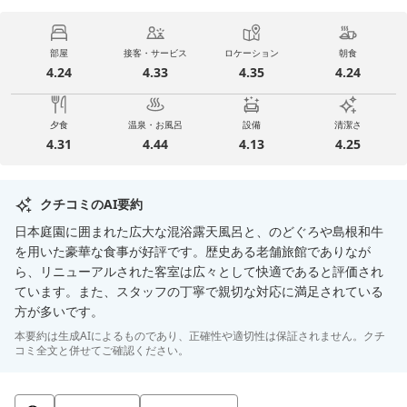
部屋
接客・サービス
ロケーション
朝食
4.24
4.33
4.35
4.24
夕食
温泉・お風呂
設備
清潔さ
4.31
4.44
4.13
4.25
クチコミのAI要約
日本庭園に囲まれた広大な混浴露天風呂と、のどぐろや島根和牛
を用いた豪華な食事が好評です。歴史ある老舗旅館でありなが
ら、リニューアルされた客室は広々として快適であると評価され
ています。また、スタッフの丁寧で親切な対応に満足されている
方が多いです。
本要約は生成AIによるものであり、正確性や適切性は保証されません。クチ
コミ全文と併せてご確認ください。