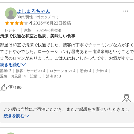
り、源泉かけ流しの温泉でゆったりとしたお時間をお過ごしいただ
けたご様子を大変嬉しく拝読いたしました。

よしまろちゃん
雨音に耳を傾けながら、何も考えずにただ温泉に身を委ねるひとと
30代
/
男性
|
1
件のクチコミ
4
2026年6月22日
投稿
きは、まさに非日常ならではの贅沢な時間かと存じます。「素晴ら
しい時間を過ごしました」とのお言葉は、私どもにとりまして何よ
レジャー
家族
2026年6月
宿泊
清潔で快適な和室と温泉、美味しい食事
りの励みでございます。

これからも皆様に心からお寛ぎいただける宿を目指してまいりま
部屋は和室で清潔で快適でした。接客は丁寧でチャーミングな方が多く
す。また季節を変えてお越しいただき、その時々の景色や温泉の趣
てさわやかでした。ローケーションは歴史ある玉造温泉郷ということで
をお楽しみいただけましたら幸いです。

古代のロマンがありました。ごはんはおいしかったです。お酒がすすん
またのお帰りをスタッフ一同、心よりお待ち申し上げております。
で仕方がありませんでした。温泉は様々なスタイルと温度を楽しめまし
続きを読む
|
|
|
|
|
た。特に大きな露天風呂は面白かったですが、混浴だし、深めに作って
部屋
:
3
接客・サービス
:
4
ロケーション
:
4
朝食
:
4
夕食
:
4
玉造温泉 湯之助の宿 長楽園
|
|
温泉・お風呂
:
4
設備
:
3
清潔さ
:
3
あるので、夫婦で入りましたが、すこし落ち着きませんでした。全体的
2026-07-02
に設備は古いですが、丁寧にきれいに使われて、維持されていることが
196
分かりました。長谷川三家のひとつとしての矜持があるのだと思いま
す。したがって清潔に保たれてはいますが、新築のホテルとはもちろん
違います。こちらの旅館は、新しいホテルとは違う固有の価値を体現し
この度は当館にご宿泊いただき、またご感想をお寄せいただきまし
ています。
て誠にありがとうございます。

続きを読む
お部屋の清潔さやお食事、スタッフの接客についてお褒めのお言葉
をいただき、大変嬉しく存じます。また、歴史ある玉造温泉の雰囲