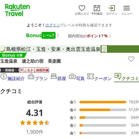
お気に入り
予約確認
ログイン
メニュー
島根県
松江・玉造・安来・奥出雲
玉造温泉
玉造温泉 湯之助の宿 長楽園
ふるさと納税対象
施設紹介
プラン
部屋
写真
クーポン
クチコミ
クチコミ
総合評価
5
782
件
4.31
4
512
件
3
94
件
2
50
件
1,900
件
1
37
件