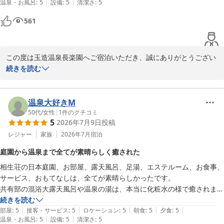
|
|
温泉・お風呂
:
5
設備
:
5
清潔さ
:
5
お料理も、とっても美味しくてお腹いっぱいになりました。

よりお待ちしております。
お庭のお散歩も癒されました。

玉造温泉 湯之助の宿 長楽園
561
また絶対行きます。ありがとうございました！
2026-05-28
この度は玉造温泉長楽園へご宿泊いただき、誠にありがとうござい
ました。また、素敵なお写真とともに心温まるご感想をお寄せいた
続きを読む
だき、重ねて御礼申し上げます。

「全てが最高」とのお言葉を頂戴し、スタッフ一同大変嬉しく拝見
いたしました。接客や日本一の混浴大露天風呂、お部屋、お料理、
温泉大好きM
庭園散策までご満喫いただけたご様子を伺い、何よりでございま
50代
/
女性
|
1
件のクチコミ
5
2026年7月9日
投稿
す。畳の香りや昔ながらの旅館の雰囲気の中で、ゆっくりとお寛ぎ
いただけたことは、私どもにとって大変励みになります。

レジャー
家族
2026年7月
宿泊
ぜひまた季節を変えて、癒しのひとときをお過ごしにお越しくださ
庭園から温泉まで全てが素晴らしく癒された
いませ。またお会いできます日を、スタッフ一同心よりお待ち申し
相生荘の日本庭園、お部屋、露天風呂、足湯、エステルーム、お食事、
上げております。この度は誠にありがとうございました。
サービス、おもてなしは、全てが素晴らしかったです。

玉造温泉 湯之助の宿 長楽園
共有部の混浴大露天風呂や温泉の湯は、本当に化粧水の様で癒されまし
2026-05-27
た。
続きを読む
|
|
|
|
|
部屋
:
5
接客・サービス
:
5
ロケーション
:
5
朝食
:
5
夕食
:
5
|
|
温泉・お風呂
:
5
設備
:
5
清潔さ
:
5