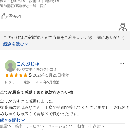
|
|
温泉・お風呂
:
5
設備
:
5
清潔さ
:
5
関も広いので、慣れるまで行き来するのに迷いました笑。

して、真摯に受け止めさせていただきます。

追加情報
:
高齢者と一緒に宿泊
旅館の方は皆さん親切でした。

これからも歴史ある旅館ならではの魅力と、より快適でご満足いた
玉造温泉駅から一番早いシャトルバスで3時半に到着、天皇御座所、庭
だけるサービスの両立を目指してまいります。また機会がございま
664
園の見学をしました。

したら、ぜひ季節を変えてお越しくださいませ。スタッフ一同、心
よりお待ちしております。
夕食は真鯛のお刺身、島根和牛のしゃぶしゃぶ、のどぐろ若狭焼き、天
玉造温泉 湯之助の宿 長楽園
このたびはご家族皆さまで当館をご利用いただき、誠にありがとう
麩羅などとても豪華で品数がとても多く、最後のデザートまで本当に贅
ございました。また、ご両親との大切なご旅行に当館をお選びいた
続きを読む
2026-06-08
沢でした。

だけましたこと、心より嬉しく思っております。

「知心庵」の露天風呂をお父様お母様にも快適にご利用いただけた
朝食も品数たくさんとても美味しかったです。

ご様子や、ベッドでゆっくりお休みいただけたとのお言葉に、スタ
こんぶじゅ
お部屋はもったいないくらい広々としていました。

ッフ一同安堵しております。離れのお部屋は広さや造りゆえ、最初
40代
/
女性
|
1
件のクチコミ
あっという間のひとときでした。

5
2026年5月26日
投稿
は少し迷われたとのことですが、ご家族皆さまでお過ごしいただく
布団ではなくベッドなところも足腰が弱い老人には良かったようです。

特別な時間となっておりましたら幸いです。

レジャー
家族
2026年5月
宿泊
ぜひまた利用させていただきたいです。
また、庭園や天皇御座所の見学、お料理につきましてもご満足いた
全てが最高で感動！また絶対行きたい宿
だけたようで大変光栄です。島根の味覚を楽しんでいただけたこ
全てが良すぎて感動しました！

と、料理長も大変喜んでおります。

従業員の方はみなさん、丁寧で笑顔で接してくださいますし、お風呂も
「親孝行ができました」とのお言葉は、私どもにとって何より嬉し
めちゃくちゃ広くて開放的で良かったです。

いお言葉です。これからも、ご家族皆さまの思い出に残るお時間を
お部屋もすごく広くて綺麗で、でもそれでいて良き古きで畳のいい匂い
続きを読む
お過ごしいただける宿であり続けられるよう努めてまいります。ぜ
|
|
|
|
|
がして、幸せな空間でした。

部屋
:
5
接客・サービス
:
5
ロケーション
:
5
朝食
:
5
夕食
:
5
ひまた皆さまでお越しくださいませ。再びお会いできます日を、心