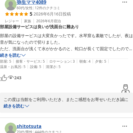
気や当館ならではの趣も感じていただけたようで何よりでございま
弥生ママ4089
す。

60代
/
女性
|
12
件のクチコミ
5
2026年6月16日
投稿
混浴露天風呂につきましては、貴重なご意見をありがとうございま
す。今後の参考とさせていただきます。

レジャー
家族
2026年6月
宿泊
部屋設備サービスは良いが洗面台に難あり
これからも当館ならではの魅力を大切にしながら、快適にお過ごし
いただける宿を目指してまいります。またのお越しを心よりお待ち
部屋の設備サービスは大変良かったです。水琴窟も素敵でしたが、夜は
しております。
音が気になったので切りました。

ただ、洗面台が浅くて水がかかるのと、蛇口が長くて固定でしたので顔
玉造温泉 湯之助の宿 長楽園
を洗う時難しかったです。

続きを読む
2026-06-24
|
|
|
|
|
混浴露天風呂に少し入ってみたかったですが、館内風呂で十分良しと思
部屋
:
5
接客・サービス
:
5
ロケーション
:
3
朝食
:
4
夕食
:
5
|
|
温泉・お風呂
:
5
設備
:
5
清潔さ
:
5
いました。食事も大変美味しく頂きました。夜ホタル見学も大変良かっ
たです。又機会あれば利用したいと思います。
243
この度は当館をご利用いただき、またご感想をお寄せいただき誠に
ありがとうございます。

続きを読む
お部屋の設備やサービス、そしてお食事をお楽しみいただけたとの
こと、大変嬉しく拝読いたしました。また、とんじょバスもご利用
いただけたとのこと、旅のひとときをお楽しみいただけましたなら
shitotsuta
幸いでございます。「また機会があれば利用したい」とのお言葉
70代
/
男性
|
444
件のクチコミ