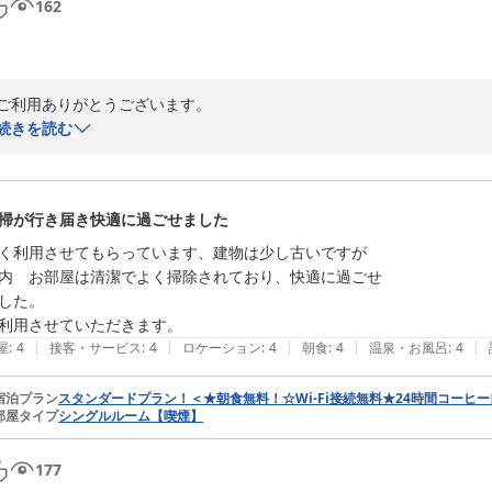
162
ご利用ありがとうございます。

この度は当ホテルご利用に際し、お忙しいところお声を聞かせていただ
続きを読む
深夜帯の設備音につきまして不快な思いをさせてしまい申し訳ありません
長くお客様からご縁をいただいている中で、定期的に修繕、リフォーム
な対応が難しい問題となりますが、次回の機会の際に参考にさせていた
掃が行き届き快適に過ごせました
ぜひまたご家族でいらしてください。おひとりでもご家族連れでもごゆ
し、いつでもお客様のお帰りをお待ちしております。

く利用させてもらっています、建物は少し古いですが

お忙しいところ温かいご投稿を誠にありがとうございました。

内　お部屋は清潔でよく掃除されており、快適に過ごせ

フロント係
した。

デイリーホテルみずほ台店
|
|
|
|
|
屋
:
4
接客・サービス
:
4
ロケーション
:
4
朝食
:
4
温泉・お風呂
:
4
2026-07-15
宿泊プラン
スタンダードプラン！＜★朝食無料！☆Wi-Fi接続無料★24時間コーヒ
部屋タイプ
シングルルーム【喫煙】
177