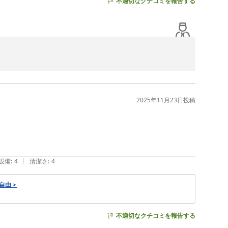
不適切なクチコミを報告する
き誠にありがとうございます。

でした。

をおこなっております。大規模な修繕に関しましては早急
だき、快適な環境の整備に努めてまいります。

2025年11月23日
投稿
っくりお休みいただけますように日々サービス向上に精進
|
設備
:
4
清潔さ
:
4
ー自由＞
不適切なクチコミを報告する