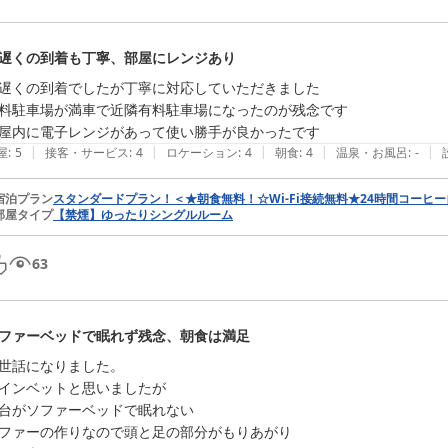
遅くの到着も丁寧、部屋にレンジあり
遅くの到着でしたが丁寧に対応していただきました

料駐車場が満車で近隣有料駐車場になったのが残念です

屋内に電子レンジがあって使い勝手が良かったです
|
|
|
|
|
屋
:
5
接客・サービス
:
4
ロケーション
:
4
朝食
:
4
温泉・お風呂
:
-
宿泊プラン
スタンダードプラン！＜★朝食無料！☆Wi-Fi接続無料★24時間コーヒ
部屋タイプ
【禁煙】ゆったりシングルルーム
63
ファーベッドで眠れず残念、朝食は満足
世話になりました。

インベットと思いましたが

台がソファーベッドで眠れない

ファーの作りなので頭と足の部分がもりあがり
