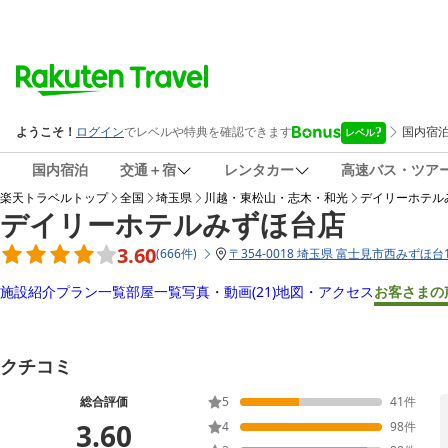
国内宿泊
交通＋宿
レンタカー
高速バス・ツア
楽天トラベルトップ
全国
埼玉県
川越・東松山・志木・和光
デイリーホテル
デイリーホテルみずほ台店
3.60
(
666
件
)
〒
354-0018 埼玉県 富士見市西みずほ台1-
施設紹介
プラン一覧
部屋一覧
写真・動画
(21)
地図・アクセス
お客さまの
クチコミ
総合評価
5
41
件
3.60
4
98
件