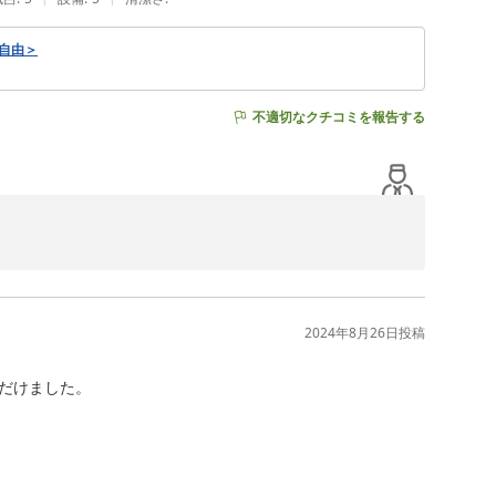
ー自由＞
不適切なクチコミを報告する
いただき誠にありがとうございます。

。駅前にはコンビニ、飲食店が充実しているほか、駅直結の
利用いただけます。

お寛ぎのお時間にご利用ください。

2024年8月26日
投稿
てお時間を委ねていただける施設作りに努め、いつでもお
だけました。
