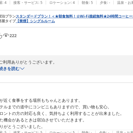
|
|
|
|
|
屋
:
4
接客・サービス
:
5
ロケーション
:
4
朝食
:
5
夕食
:
-
温泉・お
宿泊プラン
スタンダードプラン！＜★朝食無料！☆Wi-Fi接続無料★24時間コーヒ
部屋タイプ
【禁煙】シングルルーム
222
ご利用ありがとうございます。

この度は当ホテルご利用に際し、高い評価と温かいお声を聞かせていた
続きを読む
す。

当日あいにくの天候だったようですがお部屋ではごゆっくりとお休みいた
春の長雨で天候がぐずつくとどうしても体調を崩しやすくなります。ゆ
て体調を整えてご出発ください。

が近く食事をする場所もちゃんとあります。

まだ寒暖が不安定な時期です。毛布や空気清浄加湿器の貸出しを承りま
テルまでの道中にコンビニもありますので、買い物も安心。

さい。

ロントの方の対応も良く、気持ちよく利用することが出来ました。

ぜひまたのご利用をスタッフ一同心よりお待ちしております。

た機会があるときは宿泊させていただきます。

温かいご投稿を誠にありがとうございました。

りがとうございました。
フロント係
|
|
|
|
|
屋
:
5
接客・サービス
:
5
ロケーション
:
5
朝食
:
-
夕食
:
-
温泉・お