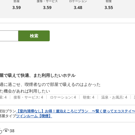
部屋
接客・サービス
ロケーション
朝食
3.59
3.59
3.48
3.55
検索
屋で吸えて快適、また利用したいホテル
適に過ごせ、喫煙者なので部屋で吸えるのはよかった

た機会があれば利用したい
|
|
|
|
|
屋
:
4
接客・サービス
:
4
ロケーション
:
4
朝食
:
4
温泉・お風呂
:
4
宿泊プラン
【室内清掃なし】お得！連泊えころじプラン 〜賢く使ってエコステイ
部屋タイプ
ツインルーム【喫煙】
38