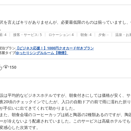
沢を言えばキリがありませんが、必要最低限のものは揃っていますし、
。
|
|
|
|
|
屋
:
4
接客・サービス
:
5
ロケーション
:
4
朝食
:
4
夕食
:
-
温泉・お
宿泊プラン
【ビジネス応援！】1000円クオカード付きプラン
部屋タイプ
ゆったりシングルルーム【喫煙】
150
設は平均的なビジネスホテルですが、朝食付きにしては価格が安く、サ
夜20頃のチェックインでしたが、入口の自動ドアの前で雨に濡れた折
が手伝いに出てきてくれて助かりました。

また、朝食会場のコーヒーカップは紙と陶器の2種類あるのですが、陶
ーが冷えないよう配慮されていました。このサービスは高級ホテルでも
変感心した次第です。