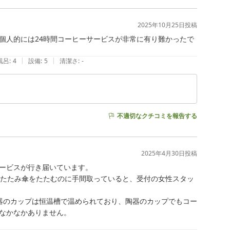
2025年10月25日
投稿
個人的には24時間コーヒーサービスが非常に有り難かったで
|
|
風呂
:
4
設備
:
5
清潔さ
:
-
不適切なクチコミを報告する
2025年4月30日
投稿
ービスが行き届いています。

りたたみ傘をたたむのに手間取っていると、受付の女性スタッ
器のカップは恒温槽で温められており、陶器のカップでもコー
なかなかありません。
