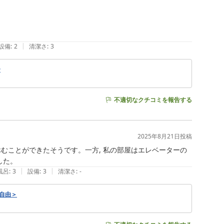
|
設備
:
2
清潔さ
:
3
〜
不適切なクチコミを報告する
2025年8月21日
投稿
むことができたそうです。一方, 私の部屋はエレベーターの
た。 
|
|
風呂
:
3
設備
:
3
清潔さ
:
-
ー自由＞