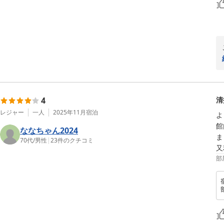
4
清
レジャー
一人
2025年11月
宿泊
よ
館
ななちゃん2024
ま
70代
/
男性
|
23
件のクチコミ
部