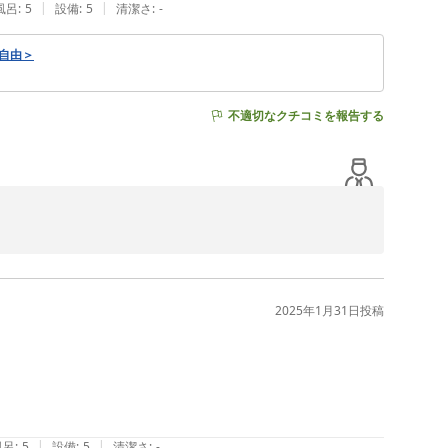
|
|
風呂
:
5
設備
:
5
清潔さ
:
-
ー自由＞
不適切なクチコミを報告する
だけましたことをスタッフ一同大変うれしく思っておりま
だけましたでしょうか。

っくりお体を休め、しっかりと温かい朝食で栄養を補給し
2025年1月31日
投稿
すのでご入用の際はいつでもフロント係へお申し付けくだ
|
|
風呂
:
5
設備
:
5
清潔さ
:
-