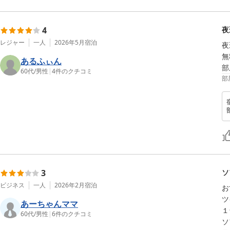
4
夜
レジャー
一人
2026年5月
宿泊
夜
無
あるふぃん
部
60代
/
男性
|
4
件のクチコミ
部
3
ソ
ビジネス
一人
2026年2月
宿泊
お
ツ
あーちゃんママ
１
60代
/
男性
|
6
件のクチコミ
ソ