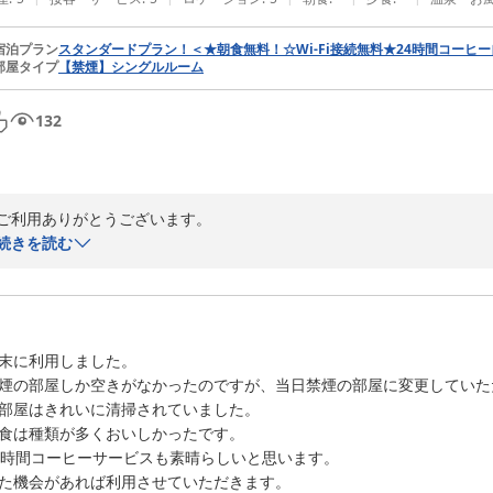
デイリーホテルみずほ台店
2026-04-29
宿泊プラン
スタンダードプラン！＜★朝食無料！☆Wi-Fi接続無料★24時間コーヒ
部屋タイプ
【禁煙】シングルルーム
132
ご利用ありがとうございます。

この度は当ホテルご利用に際し、お忙しいところ温かいお声を聞かせて
続きを読む
当ホテルは東武東上線みずほ台駅から徒歩5分圏内に位置しております
スーパーは深夜1時まで営業しており食料品のお買い物には大変便利にご
1日お忙しく動かれた方、夜もう少しお部屋でのんびり楽しみたい方等、
ぜひまたの機会にお立ち寄りいただけましたら幸いです。今後も安心し
末に利用しました。

客様のお帰りをお待ちしております。

煙の部屋しか空きがなかったのですが、当日禁煙の部屋に変更していた
温かいご投稿を誠にありがとうございました。

部屋はきれいに清掃されていました。

フロント係
食は種類が多くおいしかったです。

デイリーホテルみずほ台店
4時間コーヒーサービスも素晴らしいと思います。

2026-02-01
た機会があれば利用させていただきます。