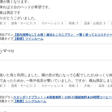
腰が痛くなります。

来れば２台のベッドが希望です。

食は満足です

|
|
|
|
|
屋
:
3
接客・サービス
:
3
ロケーション
:
3
朝食
:
5
温泉・お風呂
:
3
宿泊プラン
【室内清掃なし】お得！連泊えころじプラン 〜賢く使ってエコステイ
部屋タイプ
【禁煙】ツインルーム
112
老いた母と利用しました。隣の音が気になって心配でしたが,ゆっくり休
であったためか, 一晩中低音が響いていました。ですが、概ね満足しまし
|
|
|
|
|
屋
:
3
接客・サービス
:
3
ロケーション
:
4
朝食
:
3
夕食
:
-
温泉・お
宿泊プラン
スタンダードプラン！＜★朝食無料！☆Wi-Fi接続無料★24時間コーヒ
部屋タイプ
【禁煙】シングルルーム