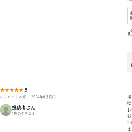
5
週
レジャー
友達
2024年8月
宿泊
喫
投稿者さん
お
1
件のクチコミ
朝
2
ま