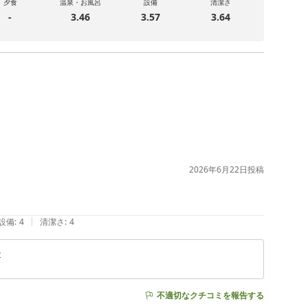
夕食
温泉・お風呂
設備
清潔さ
-
3.46
3.57
3.64
2026年6月22日
投稿
|
設備
:
4
清潔さ
:
4
〜
不適切なクチコミを報告する