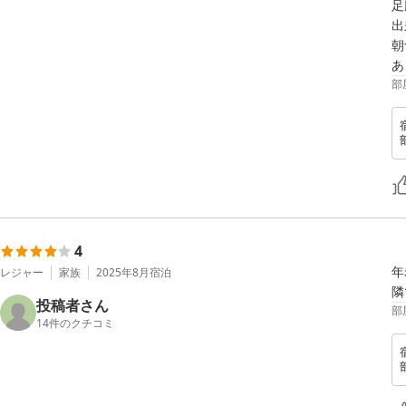
足
出
朝
部
4
年
レジャー
家族
2025年8月
宿泊
隣
投稿者さん
部
14
件のクチコミ