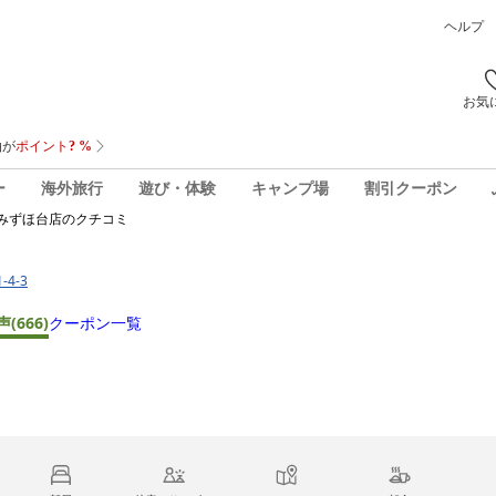
ヘルプ
お気
ー
海外旅行
遊び・体験
キャンプ場
割引クーポン
みずほ台店
のクチコミ
4-3
声
(666)
クーポン一覧