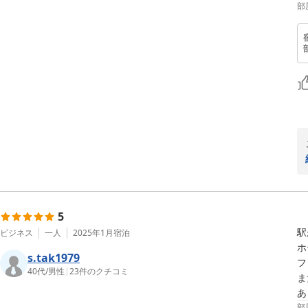
部
5
駅
ビジネス
一人
2025年1月
宿泊
ホ
s.tak1979
フ
40代
/
男性
|
23
件のクチコミ
ま
あ
部