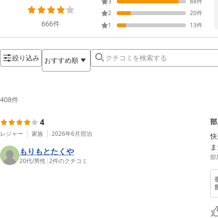
3
88
件
2
20
件
666
件
1
13
件
絞り込み
おすすめ順
408
件
4
部
レジャー
家族
2026年6月
宿泊
快
ま
もりもとたくや
部
20代
/
男性
|
2
件のクチコミ