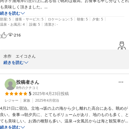
阿字ヶ浦海岸の丘の上にある宿で眺めは最高。お食事も申し分なくどれ
〜阿字ヶ浦海を一望できる宿〜

お手洗いは共用で少しにおいがありました。

も美味しく頂きました。

　潮騒の宿丸徳　　薄井
あんこう鍋は１０月後半〜始まるので

石けんもナゾの泡立たない液体で、水？石けん？薄いのか？洗えてるの
部屋も清潔で広く冷暖房もしっかりききます。お風呂も広く清潔。塩素
続きを読む
ぜひ味わっていだたきたいです。

|
|
|
|
|
か？といった感じだったのでここは改善されるとなお良いかと思いま
臭がややキツめでしたが、とても気持ち良かったです。スタッフの方も
部屋
:
5
接客・サービス
:
5
ロケーション
:
5
朝食
:
5
夕食
:
5
2025-05-13
|
|
温泉・お風呂
:
4
設備
:
5
清潔さ
:
-
す。

気持ち良く対応していただき、また訪れたい、そんな宿です。
あまり使われていない奥まった場所のお手洗いは特ににおいもなく問題
216
石鹸については

なく使えました。

確認が行き届かず申し訳ありません。

すぐに改善致します。

お値段は、ゴールデンウィークでこのお食事の内容でこの価格であれば
ありがとうございます！

水作　エイコさん

大満足の内容でした。

続きを読む
是非オススメしたい宿です。
今回も、潮騒の宿丸徳へ

☆お風呂

ご宿泊ありがとうございます。

投稿者さん
　女湯　男湯　貸切(予約制/無料)

8
件のクチコミ
5
2025年4月23日
投稿
民宿程度のお部屋ですが

☆あんこう鍋　

眺めとお料理と

レジャー
家族
2025年4月
宿泊
　期間限定10月〜4月

どちらも喜んで頂けてとても嬉しいです。

4月21日に宿泊。立地→坂の上の海から少し離れた高台にある。眺めが
良い。食事→朝夕共に、とてもボリュームがあり、地のものも多く、と
-----------------------------------------

ても美味しい。お酒の種類も多い。温泉→女風呂からは海と観覧車が見
【海鮮おまかせプラン】

またいつでもお待ちしております♪

える。男風呂は、ジェット風呂が良い。その他→宿のご主人が気さくな
続きを読む