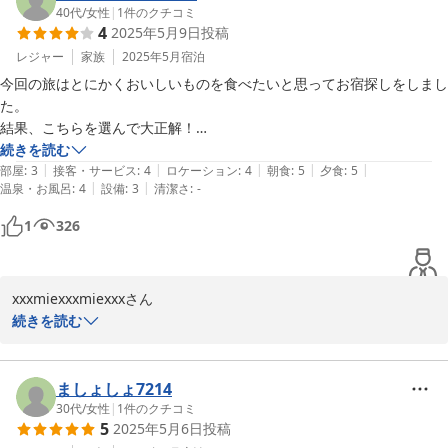
-----------------------------------------

念願のあんこう鍋♪

40代
/
女性
|
1
件のクチコミ
4
2025年5月9日
投稿
　地魚取扱店☆☆常陸牛認証店

喜んでいただけてとても嬉しいです。

また恋しくなったころお待ちしております！

レジャー
家族
2025年5月
宿泊
今回の旅はとにかくおいしいものを食べたいと思ってお宿探しをしまし
潮騒の宿 丸徳
た。

2025-12-26
当館も街並みも、のどかです。

結果、こちらを選んで大正解！

せわしい日常から離れ

お刺身も常陸牛もあわびもおいしくて、ボリュームもたっぷり。

続きを読む
ゆったりとお過ごしいただけます♪

|
|
|
|
|
食事の場所からは海がよく見えてきれいでした。

部屋
:
3
接客・サービス
:
4
ロケーション
:
4
朝食
:
5
夕食
:
5
|
|
温泉・お風呂
:
4
設備
:
3
清潔さ
:
-
他の方のクチコミを読み込んでいったのでお部屋には元々期待はしてい
1
326
ませんでしたが、

特に不自由は感じませんでした。

・民宿程度の館内となります

出入口がふすまのような感じで廊下の音は結構聞こえますが、一番奥の
・本館は客室

xxxmiexxxmiexxxさん

部屋で隣の部屋も空室のようだったので

・新館はお食事会場

続きを読む
私たちは特に気にならず。

お部屋のコンセント穴が緩くて持って行ったヘアアイロンを使用する際
この度は、潮騒の宿丸徳へ

に何回か抜けてしまったのはちょっと困りました。

-----------------------------------------

ご宿泊ありがとうございました。

ましょしょ7214
　あんこう鍋基本プラン

30代
/
女性
|
1
件のクチコミ
宿のご主人があれこれアドバイスしてくださり、翌日はネモフィラを堪
5
2025年5月6日
投稿
　あんこう土鍋・あん肝とも酢

能することができました。
