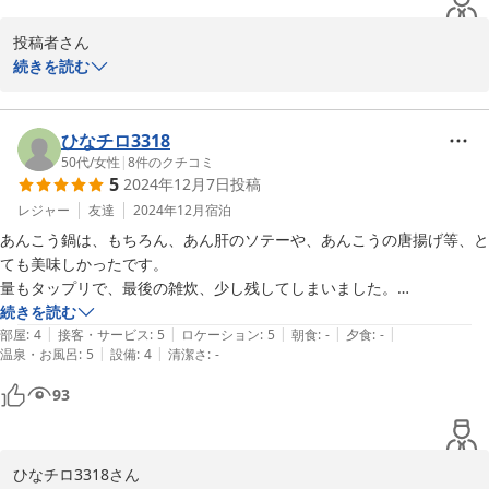
◎あんこう鍋プラン

ったです。
　今季〜4月19日まで

投稿者さん

続きを読む
-----------------------------------------

この度は、潮騒の宿丸徳へ

【あんこう鍋フルコースグレードアップ】

ご宿泊ありがとうございます。

　極旨あんこう鍋・あん肝・とも酢

ひなチロ3318
　　　あん唐・あんソテー・〆は雑炊

50代
/
女性
|
8
件のクチコミ
5
2024年12月7日
投稿
-----------------------------------------

季節にもよりますが

〜季節のお料理が味わえるお宿〜

お店によってオススメの魚や商品

レジャー
友達
2024年12月
宿泊
　潮騒の宿丸徳　　薄井

鮮度など、さまざまだと思いますが

あんこう鍋は、もちろん、あん肝のソテーや、あんこうの唐揚げ等、と
ても美味しかったです。

当館のあんこうは、

量もタップリで、最後の雑炊、少し残してしまいました。

2025-03-03
買い付け・捌き・味付けから全部やっており

接客も丁寧で、気持ち良かったです。

続きを読む
こだわりのあんこう鍋となっております♪

|
|
|
|
|
海まで、歩いて行けるし、最高の宿でした。
部屋
:
4
接客・サービス
:
5
ロケーション
:
5
朝食
:
-
夕食
:
-
|
|
温泉・お風呂
:
5
設備
:
4
清潔さ
:
-
あん肝ソテーのソースは、

93
女の方は好きなはず！

満腹！堪能していただいたようで

次回は海浜公園のお花の時期に

またお待ちしております♪

ひなチロ3318さん
