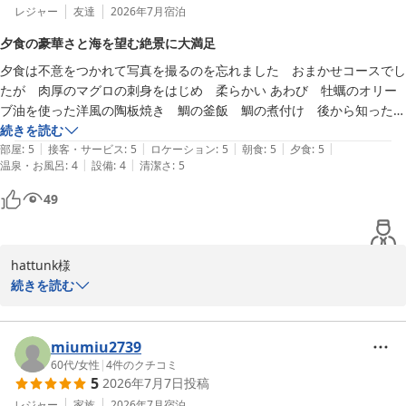
レジャー
友達
2026年7月
宿泊
夕食の豪華さと海を望む絶景に大満足
夕食は不意をつかれて写真を撮るのを忘れました　おまかせコースでし
たが　肉厚のマグロの刺身をはじめ　柔らかい あわび　牡蠣のオリー
ブ油を使った洋風の陶板焼き　鯛の釜飯　鯛の煮付け　後から知ったの
ですが煮付けの鯛は天然の 鯛が2人でまるまる1尾　イカ 新庄のお吸い
続きを読む
|
|
|
|
|
物　最後にデザートまでついていました　もうお腹がパンパンで写真を
部屋
:
5
接客・サービス
:
5
ロケーション
:
5
朝食
:
5
夕食
:
5
|
|
温泉・お風呂
:
4
設備
:
4
清潔さ
:
5
撮っとておけば良かったなと 後で後悔しました　平日の木金で行った
のですが海開きの前ということもあり 旅館全体が 貸切状態でした　大
49
満足でした　丸徳のスタッフの皆さん大変ありがとうございました　海
からの景色を あれは 海浜公園だとか色々 説明していただいたり　食事
中  何かと気遣っていただき大変ありがとうございました　写真は 朝食
hattunk様

のみです　これにご飯と涸沼まで採れた昆布と鰹節の天然出汁のお味噌
続きを読む
汁がつきます　広々としたお部屋　ジャグジー付きのお風呂や 食事の
この度は潮騒の宿　丸徳をご利用いただき

部屋全ての部屋から海が見えました　本当にありがとうございました
誠にありがとうございます。

miumiu2739
また、お食事や客室からの景色につきまして、

60代
/
女性
|
4
件のクチコミ
5
2026年7月7日
投稿
大変温かいお言葉を頂戴し、スタッフ一同感激しております。

レジャー
家族
2026年7月
宿泊