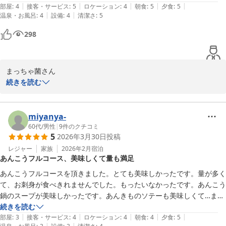
|
|
|
|
|
部屋
:
4
接客・サービス
:
5
ロケーション
:
4
朝食
:
5
夕食
:
5
・会場から見える海はとても絶景

|
|
温泉・お風呂
:
4
設備
:
4
清潔さ
:
5
少しでも多くの方に届きますように☆

298
-----------------------------------------

　あんこう鍋基本プラン

まっちゃ菌さん

　あんこう土鍋・あん肝とも酢

続きを読む
　近海唐揚・茶わんむし・〆は雑炊

今回もご宿泊ありがとうございました。

-----------------------------------------

〜常陸牛とあんこう料理の新プラン〜

miyanya-
　潮騒の宿丸徳　　薄井

落ち着く宿！

60代
/
男性
|
9
件のクチコミ
5
2026年3月30日
投稿
恋しくなったらあんこう鍋！で

潮騒の宿 丸徳
またお越し頂けると嬉しいです♪

レジャー
家族
2026年2月
宿泊
あんこうフルコース、美味しくて量も満足
2026-03-31
あんこうフルコースを頂きました。とても美味しかったです。量が多く
◎バストイレなし

て、お刺身が食べきれませんでした。もったいなかったです。あんこう
　民宿程度のお部屋

鍋のスープが美味しかったです。あんきものソテーも美味しくて…ま
◎あんこう鍋コース

た、食べたいので来年、伺います。
続きを読む
　１０月　４月

|
|
|
|
|
部屋
:
3
接客・サービス
:
4
ロケーション
:
4
朝食
:
4
夕食
:
5
|
|