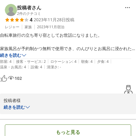
　潮騒の宿丸徳　　薄井
ご利用ありがとうございました。

投稿者さん
2024-12-15
2
件のクチコミ
4
2023年11月28日
投稿
季節により美味しい地魚をご提供♪

そして当館だけの

レジャー
家族
2023年11月
宿泊
“こだわり”の味　あんこう鍋。

自転車旅行の立ち寄り宿としてお世話になりました。

秋の旅行 コキアの時期も

家族風呂が予約制かつ無料で使用でき、のんびりとお風呂に浸かれたの
ぜひご来館お待ちしております。

が良かったです。共有のお風呂も、露天ではないもののオーシャンビュ
続きを読む
|
|
|
|
|
ーが楽しめました。

部屋
:
4
接客・サービス
:
2
ロケーション
:
4
朝食
:
4
夕食
:
4
|
|
温泉・お風呂
:
4
設備
:
4
清潔さ
:
-
地魚取扱店☆常陸牛認証店

料理はとても美味しいあんこう鍋や海鮮をいただきました。

102
潮騒の宿 丸徳 　薄井
一つ残念だったのが、ゆっくり食事をしたかったのに雑炊のタイミング
2024-02-29
をやたら急かされたことです。一度、ゆっくり食べたいのでと雑炊を始
投稿者様

めるのを断ったのですが、上手く伝わっていなかったようで、食べ終わ
　この度は【あんこう鍋基本プラン・あん肝・とも酢☆】極旨　あ
続きを読む
っていないのに雑炊にさせられてしまいました。本当は全て食べ切りた
んこう鍋　〆は雑炊　と海鮮料理・自転車旅行の立ち寄り宿

かったので、夫と、残念だったねと話しております。

ご利用いただきありがとうございます。

食事時間としては余裕があるはずなのですが、スタッフの方々が全体的
にせかせかと小走りに急いでいる様子で落ち着かなかったです。何か事
もっと見る
　食事時間としては余裕があるはずなのですが

情があり急かすような対応になってしまうのであれば、食事処の利用時