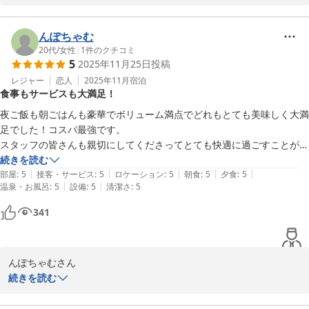
この度は、潮騒の宿丸徳を

ご利用ありがとうございました。

-----------------------------------------

んぽちゃむ
　あんこう鍋基本プラン

20代
/
女性
|
1
件のクチコミ
5
2025年11月25日
投稿
　あんこう土鍋・あん肝とも酢

最後の〆の雑炊

　近海唐揚・茶わんむし・〆は雑炊

あんこう鍋の旨味たっぷりで

レジャー
恋人
2025年11月
宿泊
食事もサービスも大満足！
-----------------------------------------

とても美味しいですよね〜♪

〜人気のあんこう鍋が味わえるお店〜

夜ご飯も朝ごはんも豪華でボリューム満点でどれもとても美味しく大満
　潮騒の宿丸徳　　薄井
足でした！コスパ最強です。

次回は、

スタッフの皆さんも親切にしてくださってとても快適に過ごすことが出
潮騒の宿 丸徳
あん唐とあん肝ソテーが付いている

来ました。ありがとうございました。また来たいです。
続きを読む
2026-02-09
あんこう鍋フルコースを

|
|
|
|
|
部屋
:
5
接客・サービス
:
5
ロケーション
:
5
朝食
:
5
夕食
:
5
召し上がりに来てくださいね♪

|
|
温泉・お風呂
:
5
設備
:
5
清潔さ
:
5
341
建物もお風呂も昔ながらの造りで

ご不便おかけいたしました。

んぽちゃむさん

続きを読む
◎バストイレなし

この度は、潮騒の宿丸徳へ

　民宿程度のお部屋

ご宿泊ありがとうございました。
