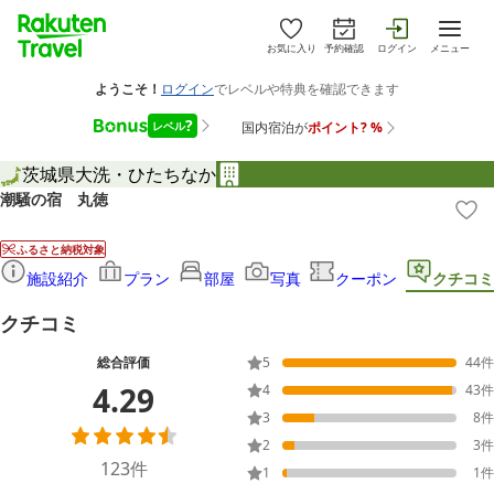
お気に入り
予約確認
ログイン
メニュー
茨城県
大洗・ひたちなか
潮騒の宿 丸徳
ふるさと納税対象
施設紹介
プラン
部屋
写真
クーポン
クチコミ
クチコミ
総合評価
5
44
件
4.29
4
43
件
3
8
件
2
3
件
123
件
1
1
件