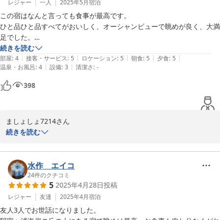
　近海唐揚・茶わんむし・〆は雑炊

ひたちなか市は

レジャー
一人
2025年5月
宿泊
-----------------------------------------

魚貝類、お肉、野菜、ほしいも、海、花と

この宿はなんと言っても食事が最高です。

　地魚取扱店☆常陸牛認証店

たくさんの新鮮なもの

ひと品ひと品すべてがおいしく、オーシャンビューで眺めが良く、大満
　潮騒の宿丸徳　　薄井

たくさんの自然がある場所です♪

足でした。

あんこう鍋が時期でなく食べられなかったのが残念です。

続きを読む
|
|
|
|
|
部屋
:
4
接客・サービス
:
5
ロケーション
:
5
朝食
:
5
夕食
:
5
潮騒の宿 丸徳
＊たまにではありますが

|
|
温泉・お風呂
:
4
設備
:
3
清潔さ
:
-
職員の方はみなさん接客が素晴らしかったです。

2026-02-09
団体様や学生様とご一緒の時は

ご主人が親切で面白く、観光地への行き方など丁寧に説明してください
398
賑やかかもしれません。

ました。

部屋は広くもなく狭くもなく普通でした。掃除は行き届いており清潔で
夏の　みどりのコキア

ましょしょ7214さん

した。

秋の　あかのコキア　の頃も見てみてください♪

続きを読む
ただ他の部屋の方がトイレのドアや部屋のふすまを開け閉めする音が結
またお待ちしております。

構響いたので、音に敏感で夜早く寝る方は夜寝にくいかもしれません。

この度は、連泊でのご宿泊

私もどちらかと言うと音に敏感な方ですが、旅の疲れがあったせいかあ
誠にありがとうございました。

水作 エイコ
まり気にならずぐっすり眠れました。

-----------------------------------------

24
件のクチコミ
5
2025年4月28日
投稿
【地魚と常陸牛よくばりグレードアッププラン】

お風呂は清潔感があり使いやすかったです。

　常陸牛陶板　あわびソテー　はまぐり焼き

どちらのプランも喜んで頂けて

レジャー
友達
2025年4月
宿泊
家族で入れる貸切風呂もありましたが少し狭めで家庭のお風呂感があり
　地魚煮つけ　地魚唐揚げ　海鮮釜めし

とても嬉しいです。

ます。

友人3人でお世話になりました。

-----------------------------------------

海を眺めながら美味しいお食事♪
