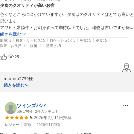
夕食のクオリティが高いお宿
夕食の海鮮おまかせコース、鯛の煮つけもキレイに召し上がってい
ただき

色々なところに出かけていますが、夕食はのクオリティはとても高いと
当館自慢の海の幸を存分にご堪能いただけたご様子で心より嬉しく
思います。

思います。

アワビ・常陸牛・お刺身すべて期待以上でした。建物は古いですが掃除
が行き届いてました。

続きを読む
観光地のご案内など、ささやかなおもてなしではございますが、

|
|
|
|
|
オーナーさんスタッフの方も感じよく良いお宿でした。また伺いたいと
部屋
:
3
接客・サービス
:
5
ロケーション
:
5
朝食
:
5
夕食
:
5
お客様の心に残る思い出のお手伝いができまた嬉しく思います。

|
|
温泉・お風呂
:
4
設備
:
4
清潔さ
:
5
思います。
25
朝食のお写真まで掲載していただき、誠にありがとうございます。

次回お越しの際は、ぜひ夕食のお写真も撮影していただけるよう、
さらに精進して参ります。

miumiu2739様

カメラのお写真もたくさん載せてくださいね

続きを読む
またのお越しお待ちしております♪

この度は潮騒の宿　丸徳を

ご利用いただきありがとうございます。

ツインズパパ
潮騒の宿　丸徳
夕食につきまして、お褒めのお言葉をいただき大変光栄でございま
50代
/
男性
|
2
件のクチコミ
5
2026年2月11日
投稿
す。

潮騒の宿 丸徳
どれも美味しい！とのお言葉まだ残っております。

レジャー
家族
2026年1月
宿泊
2026-07-07
アワビや常陸牛、お刺身など、当館の料理をご堪能いただけたよう