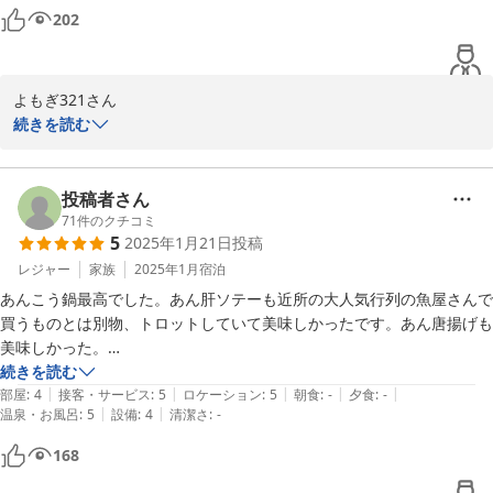
たくさんの方にこちらのクチコミを

朝風呂も気持ち良く大変ゆっくり楽しませて頂きました

202
ご覧いただきたいです♪

宿で売っている干し芋もとても美味しく沢山お土産に買いました

阿字ヶ浦の海がキレイだったので今度は夏に海水浴に伺いたいなと思い
ました

またのお越しお待ちしております。

よもぎ321さん

今回は本当にありがとうございました
続きを読む
-----------------------------------------

この度は、潮騒の宿丸徳へ

【カップル・女子会プラン】

ご宿泊ありがとうございました。

　高級常陸牛（陶板焼き　サラダ）

投稿者さん
　白身ソテー　地魚唐揚げ　海鮮釜めし

当館自慢のあんこう鍋、

71
件のクチコミ
5
2025年1月21日
投稿
-----------------------------------------

本場ほしいもと

〜阿字ヶ浦海を一望できる宿〜

どれも喜んでいただけてとても嬉しいです♪

レジャー
家族
2025年1月
宿泊
　潮騒の宿丸徳　　薄井
あんこう鍋最高でした。あん肝ソテーも近所の大人気行列の魚屋さんで
また機会がございましたら

買うものとは別物、トロットしていて美味しかったです。あん唐揚げも
2025-05-10
お待ちしております。

美味しかった。

お昼を抜いて臨んだのですが、量もタップリで食べきれず、最後の雑炊
続きを読む
|
|
|
|
|
とデザートを残してしまいました。ごめんなさい。同じ日に宿泊したお
部屋
:
4
接客・サービス
:
5
ロケーション
:
5
朝食
:
-
夕食
:
-
|
|
温泉・お風呂
:
5
設備
:
4
清潔さ
:
-
隣GPさん達も同じだったみたい。学生時代だったら行けたのに（笑）

◎本場ほしいも

接客も丁寧でした。

168
　そのまま食べてもＯＫ

　トースターで少し焙るとさらに美味しい！

近所の阿字ヶ浦駅の開運鐵道神社、ほしいも神社や酒列磯前神社も良か