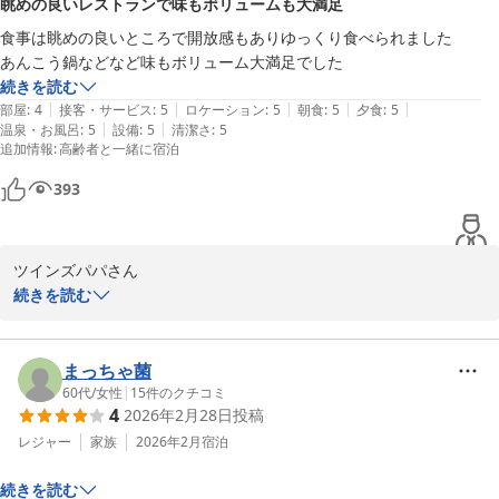
眺めの良いレストランで味もボリュームも大満足
で何よりです。

食事は眺めの良いところで開放感もありゆっくり食べられました

また、建物の古さにつきましてもご理解いただき

続きを読む
清掃面をお褒めいただいたこと、スタッフ一同大変励みになりま
|
|
|
|
|
部屋
:
4
接客・サービス
:
5
ロケーション
:
5
朝食
:
5
夕食
:
5
す。

|
|
温泉・お風呂
:
5
設備
:
5
清潔さ
:
5
追加情報
:
高齢者と一緒に宿泊
お客様からのお言葉を糧に

これからも心地よい空間づくりに努めてまいります。

393
またのお越しを心よりお待ちしております。

潮騒の宿　丸徳
ツインズパパさん

潮騒の宿 丸徳
続きを読む
この度は、潮騒の宿丸徳へ

2026-07-07
ご宿泊ありがとうございます。

また写真付きで

まっちゃ菌
分かりやすくクチコミありがとうございます。

60代
/
女性
|
15
件のクチコミ
4
2026年2月28日
投稿
レジャー
家族
2026年2月
宿泊
・あんこう鍋の旨味たっぷり〆の雑炊

続きを読む
・お食事は大広間
