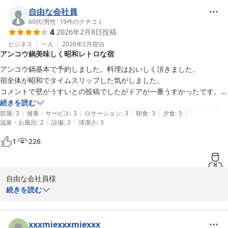
◎あんこう鍋コース

自由な会社員
　１０月〜４月

60代
/
男性
|
19
件のクチコミ
4
2026年2月8日
投稿
ゆっくりとお食事を味わっていただき

-----------------------------------------

嬉しいお言葉ありがとうございます。

ビジネス
一人
2026年2月
宿泊
アンコウ鍋美味しく昭和レトロな宿
　あんこう鍋基本プラン

　極旨あんこう土鍋・あん肝とも酢

また温まるあんこう鍋を食べに

アンコウ鍋基本で予約しました。料理はおいしく頂きました。

　　　近海唐揚・茶わんむし・〆は雑炊

仲良くいらしてくださいね♪

宿全体が昭和でタイムスリップした気がしました。

-----------------------------------------

お待ちしております。

コメントで壁がうすいとの投稿でしたがドアが一番うすかったです。
　地魚取扱店☆☆常陸牛認証店

（音が聞こえる）
続きを読む
　潮騒の宿丸徳　　薄井
|
|
|
|
|
部屋
:
3
接客・サービス
:
3
ロケーション
:
3
朝食
:
3
夕食
:
5
|
|
温泉・お風呂
:
2
設備
:
3
清潔さ
:
3
潮騒の宿 丸徳
1
226
2025-12-26
　◇天然温泉のぞみ　車１分

　割引券ご利用の方はお声掛けください

自由な会社員様

-----------------------------------------

続きを読む
　あんこう鍋基本プラン

この度は、潮騒の宿丸徳へ

　極旨あんこう土鍋・あん肝とも酢

ご宿泊ありがとうございました。

　　　近海唐揚・茶わんむし・〆は雑炊

xxxmiexxxmiexxx