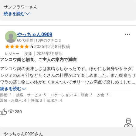
-----------------------------------------

サンフラワーさん

あんこう鍋フルコースグレードアップ

続きを読む
　極旨あんこう鍋・あん肝・とも酢

この度は、潮騒の宿丸徳へ

　あん唐・あんソテー・〆は雑炊

お越しいただきありがとうございます。

-----------------------------------------

やっちゃん0909
〜秋はコキアとあんこう鍋〜

60代
/
男性
|
10
件のクチコミ
5
2026年2月8日
投稿
あんこう鍋も！

潮騒の宿 丸徳
お食事会場からの絶景も！

レジャー
友達
2026年2月
宿泊
アンコウ鍋と朝食、ご主人の案内で満喫
2026-05-08
ぜひ一度はみなさんに足を運んでいただきたい♪

アンコウ鍋の美味しさは素晴らしかったです。ほかにも刺身やサラダ、
シジミのみそ汁などたくさんの料理が出て楽しめました。また朝食もサ
ワラの蒸し物に小鉢がたくさんついてボリーウム満点で楽しめました。
お夕食をメインに召しあがって頂きたいので

何よりご主人が気さくな方で、近隣の酒列磯前神社見どころ案内などを
続きを読む
夜はボリュームがあり

|
|
|
|
|
していただき、ひたちなかを楽しむことができました。
部屋
:
3
接客・サービス
:
5
ロケーション
:
4
朝食
:
5
夕食
:
5
朝は程よい量でご準備をしております。

|
|
温泉・お風呂
:
4
設備
:
3
清潔さ
:
4
もし朝の量が足りないようであれば

289
白ごはんのおかわりも可能となっております。

やっちゃん0909さん
