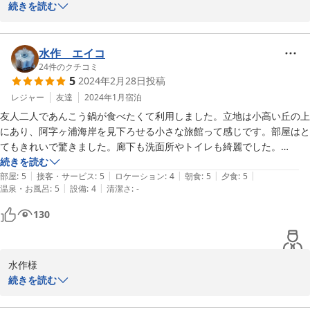
続きを読む
この度は、潮騒の宿 丸徳へ

◇国営ひたち海浜公園　　車５分

ご宿泊ありがとうございました。

◇酒列磯前神社　　　　徒歩１分

水作 エイコ
早割プランであん唐・あん肝ソテーと

24
件のクチコミ
5
2024年2月28日
投稿
----------------------------

あんこうづくしでとてもお得ですよね〜♪

【早割40日前10％OFF】

レジャー
友達
2024年1月
宿泊
　あんこう鍋フルコースグレードアップ★

〆の雑炊は、なんといっても

友人二人であんこう鍋が食べたくて利用しました。立地は小高い丘の上
　あん肝とも酢・あん唐・あん肝ソテー

あんこう鍋の旨味がたっぷり！！

にあり、阿字ヶ浦海岸を見下ろせる小さな旅館って感じです。部屋はと
　あんこう土鍋・〆は雑炊

あんこう鍋を堪能できたと思います♪

てもきれいで驚きました。廊下も洗面所やトイレも綺麗でした。

----------------------------

お食事処は絶景でとても素敵。あんこう鍋やお刺身、目光のから揚げな
続きを読む
　〜地魚取扱店　常陸牛推奨店〜

皆さんでのお越し

|
|
|
|
|
どとても上品で美味しかったです。

部屋
:
5
接客・サービス
:
5
ロケーション
:
4
朝食
:
5
夕食
:
5
　　潮騒の宿　丸徳
またお待ちしております。

|
|
温泉・お風呂
:
5
設備
:
4
清潔さ
:
-
お風呂も温泉ではありませんが、大人６人くらいは入れる広くて清潔な
浴場。３回入りました。クレンジング、化粧品などあり良かったです。
2025-01-24
130
-----------------------------------------

また利用したいです。
【早割40日前10％OFF】

　あんこう鍋フルコースグレードアップ★

　あんこう鍋・あん肝・とも酢・あん唐

水作様

-----------------------------------------

【あんこう鍋基本プラン・あん肝・とも酢☆】極旨　あんこう鍋　
続きを読む
〜こだわりのあんこう鍋が味わえる宿〜

〆は雑炊　と海鮮料理
