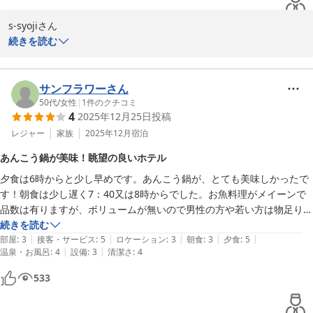
s-syojiさん

続きを読む
◇国営ひたち海浜公園　　車５分

この度は、潮騒の宿　丸徳を

◇酒列磯前神社　　　　徒歩１分

ご利用いただきありがとうございます。

サンフラワーさん
50代
/
女性
|
1
件のクチコミ
4
2025年12月25日
投稿
----------------------------------------

あんこう鍋はもちろん！

あんこう鍋フルコースグレードアップ

あんこう唐揚げ・あん肝ソテーも

レジャー
家族
2025年12月
宿泊
　極旨あんこう鍋・あん肝・とも酢

とても美味しいですよね。

あんこう鍋が美味！眺望の良いホテル
　あん唐・あんソテー・〆は雑炊

夕食は6時からと少し早めです。あんこう鍋が、とても美味しかったで
-----------------------------------------

ぜひぜひ、またのお越しお待ちしております♪

す！朝食は少し遅く7：40又は8時からでした。お魚料理がメイーンで
秋はコキアとあんこう鍋

品数は有りますが、ボリュームが無いので男性の方や若い方は物足りな
いと思いました。シジミ汁は、とても美味しかったです！お食事処とお
続きを読む
潮騒の宿 丸徳
|
|
|
|
|
風呂場からは、海が見えて綺麗でした！朝風呂は、6時半から8時半ま
部屋
:
3
接客・サービス
:
5
ロケーション
:
3
朝食
:
3
夕食
:
5
お肉・・常陸牛プラン

2026-05-08
|
|
温泉・お風呂
:
4
設備
:
3
清潔さ
:
4
でですが、朝食の時間もあるので、ゆっくり入れなかったのが、残念で
お魚・・海鮮おまかせプラン

した。

とちらも・・よくばりプラン

533
スタッフの皆さんとても丁寧なおもてなしでチェックアウト後も　最後
お好きなプランがお選びいただけます★

までお見送りして頂きました！ありがとうございました。