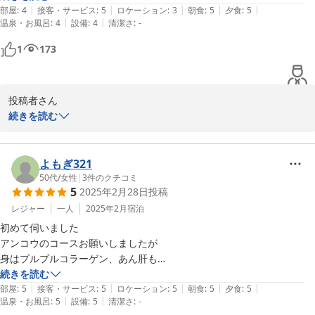
　あわびソテー　海鮮陶板　鯛釜めし

|
|
|
|
|
感じで観光案内などをしてもらい楽しい。アットホーム感がある。
部屋
:
4
接客・サービス
:
5
ロケーション
:
3
朝食
:
5
夕食
:
5
【地魚と常陸牛よくばりプラン】

|
|
温泉・お風呂
:
4
設備
:
4
清潔さ
:
-
　はまぐり焼　常陸牛陶板　常陸牛釜めし

-----------------------------------------

1
173
-----------------------------------------

【カップル・女子会プラン】

〜秋のコキア　　冬のあんこう鍋〜

　高級和牛常陸牛（陶板焼き　サラダ）

　白身ソテー　地魚唐揚げ　海鮮釜めし

-----------------------------------------

投稿者さん

2025-05-13
〜春のネモフィラ　秋のコキア〜

続きを読む
　　潮騒の宿丸徳　薄井
この度は、潮騒の宿丸徳へ

ご宿泊ありがとうございました。

2025-05-11
よもぎ321
50代
/
女性
|
3
件のクチコミ
5
2025年2月28日
投稿
当館の会場からの眺めは絶景ポイントで

夜景から、観覧車から、海水浴場まで一望☆

レジャー
一人
2025年2月
宿泊
皆さまにも声をあげて喜ばれます♪

初めて伺いました

ぜひ一度は見て頂きたいです！

アンコウのコースお願いしましたが

身はプルプルコラーゲン、あん肝も

また伝えたい魅力を全部代弁して頂き

たっぷりで贅沢！そしてとても美味しかったです

続きを読む
ありがとうございます。

|
|
|
|
|
お部屋はとても清潔で阿字ヶ浦の海が

部屋
:
5
接客・サービス
:
5
ロケーション
:
5
朝食
:
5
夕食
:
5
|
|
温泉・お風呂
:
5
設備
:
5
清潔さ
:
-
見えて素晴らしいお部屋でした
