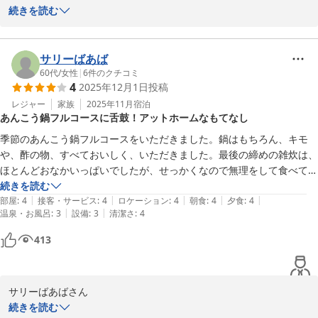
時期により他プランもございますので

続きを読む
またのお越しお待ちしております♪

この度は　潮騒の宿丸徳へ

ご宿泊ありがとうございました。

サリーばあば
＊お料理内容は、季節により変更あり

60代
/
女性
|
6
件のクチコミ
4
2025年12月1日
投稿
当館は、海が近いので

地の魚達を使った

レジャー
家族
2025年11月
宿泊
あんこう鍋フルコースに舌鼓！アットホームなもてなし
-----------------------------------------

さまざまなお料理をご提供しております。

　あんこう鍋基本プラン

季節のあんこう鍋フルコースをいただきました。鍋はもちろん、キモ
　極旨あんこう土鍋・あん肝とも酢

や、酢の物、すべておいしく、いただきました。最後の締めの雑炊は、
　　　近海唐揚・茶わんむし・〆は雑炊

話尽きないお連れ様と一緒に

ほとんどおなかいっぱいでしたが、せっかくなので無理をして食べてき
-----------------------------------------

またのご来館お待ちしております♪

ました。やはり、食べて正解。食べなければ悔いが残ったかも。お店の
続きを読む
　地魚取扱店☆☆常陸牛認証店

|
|
|
|
|
方々も、みなさん、優しく、丁寧なアットホームな接待で満足でした。
部屋
:
4
接客・サービス
:
4
ロケーション
:
4
朝食
:
4
夕食
:
4
|
|
温泉・お風呂
:
3
設備
:
3
清潔さ
:
4
近くの神社のことなど詳しく説明いただき、宝くじも、購入してきまし
た。並んでますよ。の言葉通り大行列で、これまた、びっくりでした。
潮騒の宿 丸徳
413
・酒列磯前神社　大洗神社と兄弟神社

お風呂のドア？戸？が、乏しい作りで一人で入るのに少し怖かった。階
2025-12-26
・国営ひたち海浜公園　春はネモフィラ

段が、急なうえに建物全体が、古いのは致し方ないかな。皆さんの絶対
・阿字ヶ浦海岸

と食事の満足さで、プラマイゼロ。いや、良いお宿でした～
・磯崎海岸　潮干狩り

サリーばあばさん

・那珂湊魚市場　

続きを読む