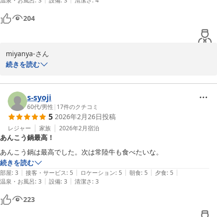
温泉・お風呂
:
3
設備
:
3
清潔さ
:
4
204
----------------------------------------

あんこう鍋フルコースグレードアップ

　極旨あんこう鍋・あん肝・とも酢

　あん唐・あんソテー・〆は雑炊

miyanya-さん

-----------------------------------------

続きを読む
☆秋はコキアとあんこう鍋☆

この度は、潮騒の宿　丸徳へ

　潮騒の宿丸徳　　薄井
ご宿泊ありがとうございました。

s-syoji
潮騒の宿 丸徳
60代
/
男性
|
17
件のクチコミ
2026-05-08
5
2026年2月26日
投稿
あん肝ソテーのソースも

とても美味しいですよね。

レジャー
家族
2026年2月
宿泊
あんこう鍋最高！
女性の方は好きな味だなと思います。

あんこう鍋は最高でした。次は常陸牛も食べたいな。
続きを読む
次は少しだけお腹をすかせて

|
|
|
|
|
部屋
:
3
接客・サービス
:
5
ロケーション
:
5
朝食
:
5
夕食
:
5
いらしてくださいね♪

|
|
温泉・お風呂
:
3
設備
:
3
清潔さ
:
3
223
またお待ちしております。
