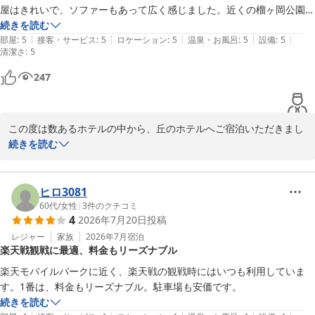
屋はきれいで、ソファーもあって広く感じました。近くの榴ヶ岡公園も
化粧水や乳液なども用意してあり、清潔感もあり、心遣いを感じまし
2026-05-31
よかったです。

続きを読む
た。
|
|
|
|
|
また、なにかで仙台に来ることがあったら泊まりたいです。
部屋
:
5
接客・サービス
:
5
ロケーション
:
5
温泉・お風呂
:
5
設備
:
5
清潔さ
:
5
247
この度は数あるホテルの中から、丘のホテルへご宿泊いただきまし
て、誠にありがとうございます。

続きを読む
また、お忙しい中、クチコミをお寄せいただきましたこと、重ねて
御礼申し上げます。

ヒロ3081
当ホテルは、仙台駅の東口に近い距離にあり、『榴岡公園』や『コ
60代
/
女性
|
3
件のクチコミ
4
2026年7月20日
投稿
ンビニ』『仙台サンプラザホール』『楽天最強モバイルパ－ク』が
徒歩圏内の立地ということもあり、野球観戦やコンサート、スポー
レジャー
家族
2026年7月
宿泊
楽天戦観戦に最適、料金もリーズナブル
ツイベント等でご利用くださるお客様も大変多く、たくさんのお客
様にご好評いただいております。

楽天モバイルパークに近く、楽天戦の観戦時にはいつも利用していま
す。1番は、料金もリーズナブル。駐車場も安価です。
お客様からは、お褒めの言葉を頂戴し、スタッフ一同、安堵いたし
続きを読む
ました。ご満足していただけたようで、何よりでございます。
