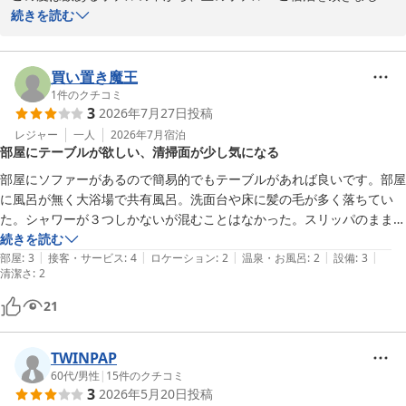
・レストラン会場にお湯の用意がない

て、誠にありがとうございました。また、お忙しい中、口コミをご
続きを読む
・客室デスクのコンセントが使いづらい

投稿賜り、重ねてお礼申し上げます。

・テレビ画面が劣化し始めている
お客様からは、率直な評価を沢山頂戴し、大変有難く存じます。低
買い置き魔王
評価であった点を真摯に受け止め、お客様のご意見に耳を傾けなが
1
件のクチコミ
3
2026年7月27日
投稿
ら、今後のサービスに努めて参ります。

機会がございましたらまたご利用くださいませ。スタッフ一同心よ
レジャー
一人
2026年7月
宿泊
部屋にテーブルが欲しい、清掃面が少し気になる
りお待ちしております。

部屋にソファーがあるので簡易的でもテーブルがあれば良いです。部屋
フロント　高橋
に風呂が無く大浴場で共有風呂。洗面台や床に髪の毛が多く落ちてい
た。シャワーが３つしかないが混むことはなかった。スリッパのまま脱
丘のホテル
衣所に入ってきて、更に浴室で身体を拭くこともなくダラダラのまま上
続きを読む
2026-08-02
|
|
|
|
|
がってきた客がいてびっくり。

部屋
:
3
接客・サービス
:
4
ロケーション
:
2
温泉・お風呂
:
2
設備
:
3
清潔さ
:
2
仙台駅からは少し距離があるため歩くのが嫌な方は電車を使うか送迎サ
ービスを使う方が良い。

21
朝になると太鼓の音が聞こえる。隣の神社から？

また機会があれば使わせていただきます。
TWINPAP
60代
/
男性
|
15
件のクチコミ
3
2026年5月20日
投稿