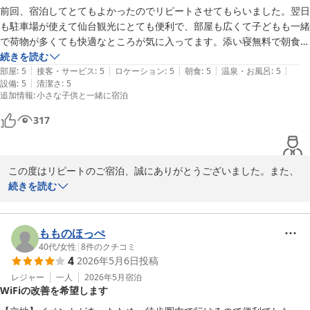
お客様のまたのご利用をスタッフ一同、心よりお待ちしておりま
前回、宿泊してとてもよかったのでリピートさせてもらいました。翌日
す。

も駐車場が使えて仙台観光にとても便利で、部屋も広くて子どもも一緒
で荷物が多くても快適なところが気に入ってます。添い寝無料で朝食も
フロント　高橋
ごはんもおみそ汁、ドリンクをいただけて嬉しかったです。また仙台に
続きを読む
|
|
|
|
|
来るときは利用したいです。
部屋
:
5
接客・サービス
:
5
ロケーション
:
5
朝食
:
5
温泉・お風呂
:
5
丘のホテル
|
設備
:
5
清潔さ
:
5
2026-05-30
追加情報
:
小さな子供と一緒に宿泊
317
この度はリピートのご宿泊、誠にありがとうございました。また、
お忙しい中、口コミご投稿賜り重ねてお礼申し上げます。

続きを読む
当ホテルは小さなお子様がいらっしゃるご家族にもご満足いただけ
るサービスの提供を心掛けておりますが、ご満足いただけた様で大
もものほっぺ
変嬉しく存じます。

40代
/
女性
|
8
件のクチコミ
4
2026年5月6日
投稿
また駐車場はチェックイン日午前９時からチェックアウト日の午後
６時までご利用可能となっておりますので、ゆっくり仙台観光をし
レジャー
一人
2026年5月
宿泊
WiFiの改善を希望します
ていただけると思います。
