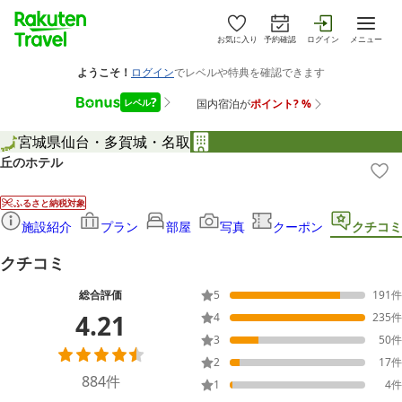
お気に入り
予約確認
ログイン
メニュー
宮城県
仙台・多賀城・名取
丘のホテル
ふるさと納税対象
施設紹介
プラン
部屋
写真
クーポン
クチコミ
クチコミ
総合評価
5
191
件
4.21
4
235
件
3
50
件
2
17
件
884
件
1
4
件