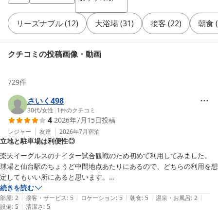
リーズナブル
(
12
)
大浴場
(
31
)
接客
(
22
)
朝食
(
クチコミの投稿画像・動画
729
件
さいく498
30代
/
女性
|
1
件のクチコミ
4
2026年7月15日
投稿
レジャー
友達
2026年7月
宿泊
立地と駐車場は利便性◎
楽天イーグルスのナイター試合観戦のため初めて利用してみました。

球場と仙台駅のちょうど中間地点あたりにあるので、どちらの利用を想
定してもいい所にあると思います。

駐車場はチェックアウト日の18時まで利用できるので、車で来られる
続きを読む
|
|
|
|
|
方にはとてもおすすめです。

部屋
:
2
接客・サービス
:
5
ロケーション
:
5
朝食
:
5
温泉・お風呂
:
2
|
設備
:
5
清潔さ
:
5
朝食は和食ということで健康的で大変美味しかったです！
