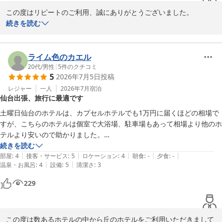
フロント　高橋
この度はリピートのご利用、誠にありがとうございました。

丘のホテル
また、お忙しい中、クチコミをお寄せくださり重ねて御礼申し上げ
続きを読む
2026-07-18
ます。

当ホテルの駐車場はチェックイン日午前９時からチェックアウト日
ライム色のカエル
午後６時までご利用いただけますが、お客様がスポーツ観戦や観光
20代
/
男性
|
5
件のクチコミ
5
2026年7月5日
投稿
などをごゆっくり楽しんでいただけたけた様で何よりでございま
す。

レジャー
一人
2026年7月
宿泊
仙台出張、旅行に最適です
また朝食は無農薬野菜を使用し、お客様の健康を考えたメニューと
なっておりますが、お客様を元気よく送り出せたこと大変嬉しく存
土曜日仙台のホテルは、カプセルホテルでも1万円に届くほどの相場で
じます。

すが、こちらのホテルは個室で大浴場、駐車場もあって相場より他のホ
お客様からのお言葉を励みに、今後もサービスの向上に努めて参り
テルより安いので助かりました。

ます。

駅から程よく離れていてもアクセスは良好。仙台駅前で呑んでも酔い覚
続きを読む
|
|
|
|
|
ましで歩いて帰れるほどの距離感でとても良い。駅前の雑踏からは少し
部屋
:
4
接客・サービス
:
5
ロケーション
:
4
朝食
:
-
夕食
:
-
お客様のまたのご利用をスタッフ一同、心よりお待ちしておりま
|
|
温泉・お風呂
:
4
設備
:
5
清潔さ
:
3
離れるので宿泊地として最適。

す。

感動したのが、コインランドリー有、洗剤販売有、ハンガーも部屋に4
229
つ常備、洗濯室内干し竿も借りれるため、洗濯物が多く洗う、干す、畳
フロント　高橋
むまで済ませたい人にはお勧めできます。（自分は登山終わりに利用し
ました。過去宿泊してきたホテル、旅館の中でも申し分ない設備）
丘のホテル
この度は数あるホテルの中から丘のホテルをご利用いただきまして