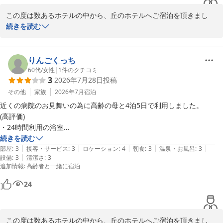
2026-05-24
この度は数あるホテルの中から、丘のホテルへご宿泊を頂きまし
て、誠にありがとうございます。

続きを読む
また、お忙しい中、口コミご投稿賜り、重ねてお礼申し上げます。

お客様からは、お褒めの言葉を頂戴し、スタッフ一同、大変嬉しく
りんごくっち
光栄に思っております。

60代
/
女性
|
1
件のクチコミ
3
2026年7月28日
投稿
当ホテルではチェックイン・チェックアウトの際の送迎サービスも
その他
家族
2026年7月
宿泊
ございますので機会がございましたらぜひご利用下さいませ。

近くの病院のお見舞いの為に高齢の母と4泊5日で利用しました。

(高評価)

お客様のまたのご利用をスタッフ一同、心よりお待ちしておりま
・24時間利用の浴室

す。

・ロビーの居心地良し

続きを読む
|
|
|
|
|
・新聞サービス

部屋
:
3
接客・サービス
:
3
ロケーション
:
4
朝食
:
3
温泉・お風呂
:
3
フロント　高橋
|
設備
:
3
清潔さ
:
3
・タオル類を含むアメニティの利用し易さ

追加情報
:
高齢者と一緒に宿泊
・フロントスタッフの対応が好印象

丘のホテル
・無料のコーヒーサービス

24
2026-05-30
(低評価)

・客室フロアの廊下が暑い(エアコン無し？夏場は不快)

・ジャグジー(泡風呂)のスイッチが途中で入らなくなった

この度は数あるホテルの中から、丘のホテルへご宿泊を頂きまし