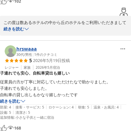
102
この度は数あるホテルの中から丘のホテルをご利用いただきまして
誠にありがとうございました。またお忙しい中、口コミをご投稿賜
続きを読む
り、重ねてお礼申し上げます。

『すごく温かくて過ごしやすい雰囲気』とのお言葉を拝読しスタッ
hrswaaa
フ一同、大変嬉しく存じます。

30代
/
男性
|
1
件のクチコミ
5
2026年5月19日
投稿
お客様が快適に気持ち良く過ごしていただける様、今後も努めて参
ります。

レジャー
家族
2026年5月
宿泊
子連れでも安心、自転車貸出も嬉しい
また仙台へお越しの際は、ぜひ丘のホテルへ足をお運びくださいま
すようお願い申し上げます。

従業員の方が丁寧に対応していただけたなで助かりました。

スタッフ一同、心よりお待ちしております。

子連れでも安心しました。

自転車の貸し出しもかなり嬉しかったです
フロント　高橋
続きを読む
|
|
|
|
|
部屋
:
4
接客・サービス
:
5
ロケーション
:
4
朝食
:
5
温泉・お風呂
:
4
丘のホテル
|
設備
:
5
清潔さ
:
5
2026-06-21
追加情報
:
小さな子供と一緒に宿泊
168