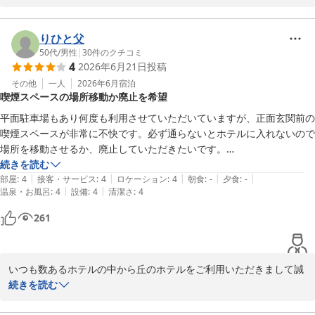
り、重ねてお礼申し上げます。

応で感謝しています。ありがとうございました。

お客様からは、たくさんのお褒めの言葉を頂戴し、スタッフ一同、
りひと父
大変嬉しく光栄に思っております。誠にありがとうございます。

50代
/
男性
|
30
件のクチコミ
4
2026年6月21日
投稿
浴場やお部屋につきましても快適にご利用をいただけたとのことで
その他
一人
2026年6月
宿泊
喫煙スペースの場所移動か廃止を希望
大変安心いたしました。

また、お忘れ物の件では、無事にお手元へお届けすることができた
平面駐車場もあり何度も利用させていただいていますが、正面玄関前の
ようで何よりでございます。

喫煙スペースが非常に不快です。必ず通らないとホテルに入れないので
少しでもお力になれましたこと、スタッフ一同嬉しい限りです。

場所を移動させるか、廃止していただきたいです。

今回は自動ドア脇の勝手口を開けていたので、ホテル内にタバコの煙が
続きを読む
これからも快適にお過ごしいただけますよう、今後も良いサービス
|
|
|
|
|
流入していました。
部屋
:
4
接客・サービス
:
4
ロケーション
:
4
朝食
:
-
夕食
:
-
のご提供に努めてまいります。

|
|
温泉・お風呂
:
4
設備
:
4
清潔さ
:
4
また仙台へお越しの際は、ぜひ丘のホテルへ足をお運びくださいま
261
すようお願い申し上げます。

スタッフ一同、心よりお待ちしております。

いつも数あるホテルの中から丘のホテルをご利用いただきまして誠
にありがとうございます。またお忙しい中、貴重なご意見をお寄せ
続きを読む
丘のホテル
いただき、重ねてお礼申し上げます。

2026-06-23