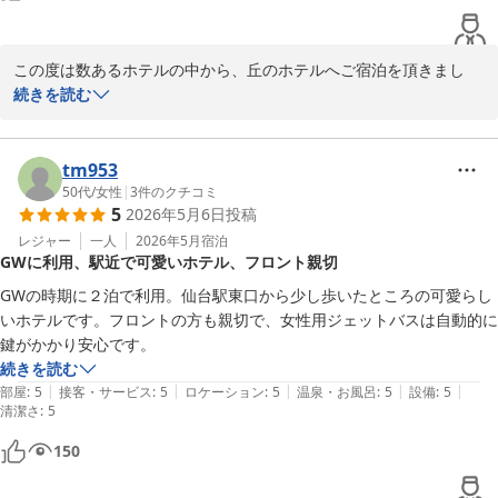
この度は数あるホテルの中から、丘のホテルへご宿泊を頂きまし
て、ありがとうございました。

続きを読む
また、お忙しい中、口コミご投稿賜り、重ねてお礼申し上げます。

お客様からのお褒めの言葉、大変嬉しく存じます。

tm953
ご家族でご満足していただけたようで、何よりでございます。

50代
/
女性
|
3
件のクチコミ
5
2026年5月6日
投稿
また今後もリピ－トしていただけますよう、更なるサ－ビスの向上
レジャー
一人
2026年5月
宿泊
GWに利用、駅近で可愛いホテル、フロント親切
と、真心込めたおもてなしに精進して参りますので、また仙台へお
越しの際は、ぜひ丘のホテルへ足をお運びくださいますようお願い
GWの時期に２泊で利用。仙台駅東口から少し歩いたところの可愛らし
申し上げます。

いホテルです。フロントの方も親切で、女性用ジェットバスは自動的に
鍵がかかり安心です。
お客様のまたのご利用をスタッフ一同、心よりお待ちしておりま
続きを読む
す。

|
|
|
|
|
部屋
:
5
接客・サービス
:
5
ロケーション
:
5
温泉・お風呂
:
5
設備
:
5
清潔さ
:
5
フロント　高橋
150
丘のホテル