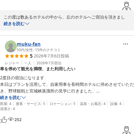
フロント　高橋
丘のホテル
この度は数あるホテルの中から、丘のホテルへご宿泊を頂きまし
2026-07-19
て、誠にありがとうございました。また、お忙しい中、口コミ投稿
続きを読む
を賜り重ねてお礼申し上げます。。

【仙台トク旅】のご利用でお安くご宿泊出来た様で何よりでござい
muku-fan
ます。

50代
/
女性
|
15
件のクチコミ
5
2026年7月6日
投稿
当ホテルの浴場は24時間ご利用可能であり、男性湯はジェットバ
ス、女性湯はバブルバスでゆったりを浴槽に浸かり疲れを癒してい
レジャー
一人
2026年7月
宿泊
車を停めて観光を満喫、また利用したい
ただけるかと思います。

また、お客様のおっしゃる通り、チェックイン・チェックアウトの
2度目の宿泊になります

際には送迎サービスもございますので、機会がございましたら是非
本日はプランを活用して、自家用車を長時間ホテルに停めさせていただ
ご利用くださいませ。

き、野球観戦と宮城峡蒸溜所の見学に行きました、

今後もお客様がご満足していただけるサービスを提供できる様、努
とても充実した一泊二日になりました。

続きを読む
めて参ります。また仙台へお越しの際は、ぜひ丘のホテルへ足をお
|
|
|
|
|
急きょ、朝食も申し込み、朝から準備万端で出かけることができまし
部屋
:
4
接客・サービス
:
5
ロケーション
:
5
温泉・お風呂
:
4
設備
:
4
清潔さ
運びくださいますようお願い申し上げます。

:
4
た。

お客様のまたのご利用をスタッフ一同、心よりお待ちしておりま
252
す。

またお世話になります！
