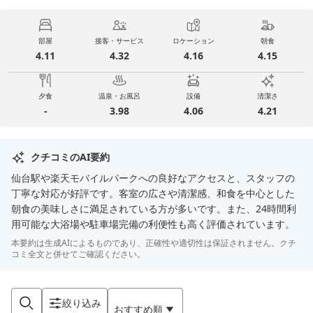
部屋
接客・サービス
ロケーション
朝食
4.11
4.32
4.16
4.15
夕食
温泉・お風呂
設備
清潔さ
-
3.98
4.06
4.21
クチコミのAI要約
仙台駅や楽天モバイルパークへの良好なアクセスと、スタッフの
丁寧な対応が好評です。客室の広さや清潔感、和食を中心とした
朝食の美味しさに満足されている方が多いです。また、24時間利
用可能な大浴場や駐車場完備の利便性も高く評価されています。
本要約は生成AIによるものであり、正確性や適切性は保証されません。クチ
コミ全文と併せてご確認ください。
絞り込み
おすすめ順