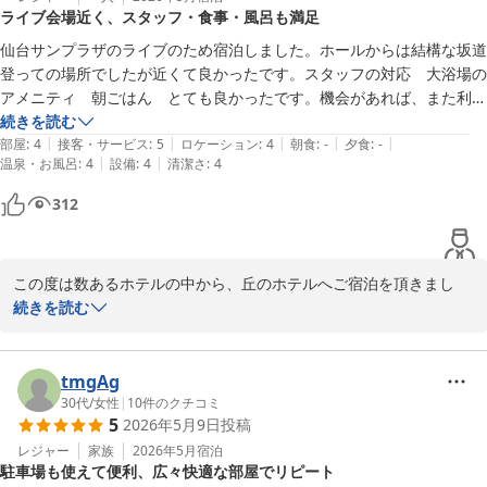
ライブ会場近く、スタッフ・食事・風呂も満足
ビスもございますので、機会がございましたら是非ご利用ください
ませ。

仙台サンプラザのライブのため宿泊しました。ホールからは結構な坂道
登っての場所でしたが近くて良かったです。スタッフの対応　大浴場の
お客様からは、貴重なご意見を頂戴し大変有難く存じます。これか
アメニティ　朝ごはん　とても良かったです。機会があれば、また利用
らも更なるサ－ビスの向上に邁進して参りますので、また機会がご
したいです。
続きを読む
ざいましたら、足をお運びくださいますようお願い申し上げます。

|
|
|
|
|
部屋
:
4
接客・サービス
:
5
ロケーション
:
4
朝食
:
-
夕食
:
-
|
|
温泉・お風呂
:
4
設備
:
4
清潔さ
:
4
お客様のまたのご利用をスタッフ一同、心よりお待ちしておりま
312
す。

お忙しい中、クチコミをお寄せいただき誠にありがとうございまし
た。

この度は数あるホテルの中から、丘のホテルへご宿泊を頂きまし
て、誠にありがとうございました。

続きを読む
フロント　高橋
また、お忙しい中、口コミご投稿賜り、重ねてお礼申し上げます。

丘のホテル
２４時間いつでもご利用可能な大浴場、材料にこだわりを持って心
tmgAg
2026-06-06
を込めて作った朝ごはん、ご満足いただけたようで、大変嬉しく存
30代
/
女性
|
10
件のクチコミ
5
2026年5月9日
投稿
じます。

お客様が満足していただけるサービスを提供できる様、今後も努め
レジャー
家族
2026年5月
宿泊
駐車場も使えて便利、広々快適な部屋でリピート
て参ります。
