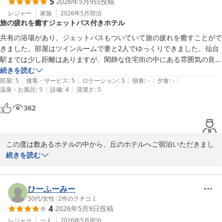
5
2026年5月9日
投稿
フロント　清水
フロント　高橋
レジャー
家族
2026年5月
宿泊
旅の疲れを癒すジェットバス付きホテル
丘のホテル
丘のホテル
共有の浴場があり、ジェットバスもついていて旅の疲れを癒すことがで
2026-05-29
2026-05-24
きました。部屋はツインルームで妻と2人でゆっくりできました。仙台
駅までは少し距離はありますが、閑静な住宅街の中にある雰囲気の良い
ホテルでした。コンビニも近くて便利です。部屋にバゲージラックがあ
続きを読む
|
|
|
|
|
れば、より良かったです。
部屋
:
5
接客・サービス
:
5
ロケーション
:
5
朝食
:
-
夕食
:
-
|
|
温泉・お風呂
:
5
設備
:
4
清潔さ
:
5
362
この度は数あるホテルの中から、丘のホテルへご宿泊いただきまし
て、誠にありがとうございます。

続きを読む
当ホテルの大浴場は、２４時間何度でもご利用可能となっておりま
すのが、ごゆっくりとお過ごしいただけたようで何よりでございま
ひーふーみー
す。

50代
/
女性
|
2
件のクチコミ
4
2026年5月9日
投稿
チェックイン・チェックアウトの際には仙台駅東口までの送迎サー
レジャー
一人
2026年5月
宿泊