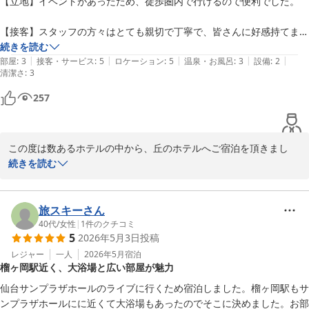
【立地】イベントがあったため、徒歩圏内で行けるので便利でした。

お客様に今後もリピ－トしていただけますよう、更なるサ－ビスの
向上と、真心込めたおもてなしに精進して参りますので、また仙台
【接客】スタッフの方々はとても親切で丁寧で、皆さんに好感持てまし
へお越しの際は、ぜひ丘のホテルへ足をお運びくださいますようお
た。

続きを読む
願い申し上げます。

|
|
|
|
|
部屋
:
3
接客・サービス
:
5
ロケーション
:
5
温泉・お風呂
:
3
設備
:
2
清潔さ
:
3
【朝食】追加して正解でした！すぐに用意していただいて、とてもおい
しくいただきました。ご飯の炊き方がちょうどよく、おかわりしまし
257
た。宮城県産のササニシキ、おいしいですね。とても満足です。

丘のホテル
2026-05-30
【設備】

この度は数あるホテルの中から、丘のホテルへご宿泊を頂きまし
①Wi-Fi：部屋の中では、Wi-Fiが使い物になりませんでした。スマホの
て、誠にありがとうございます。

続きを読む
速度制限かかったときくらいの遅さです。動画もほとんど見れません。
また、お忙しい中、口コミご投稿賜り、重ねてお礼申し上げます。

ロビーでは爆速でしたが、部屋で使えないのはとても不便でした。中継
機など配置してすぐに改善して欲しいです。

お客様からは、お褒めの言葉と貴重なご意見を頂戴し、大変有難く
旅スキーさん
②充電：なぜか電源からのスマホ充電が異常に遅くて、出発までどれく
存じます。ご指摘いただいた点を真摯に受け止め、お客様が快適に
40代
/
女性
|
1
件のクチコミ
らい回復できるかハラハラしました。

5
2026年5月3日
投稿
過ごせる様、今後のサービスに努めて参ります。この度のご宿泊で
③室内：エアコンにホコリが溜まっていて、気になりました。

ご不便をおかけしてしましたこと、心よりお詫び申し上げます。

レジャー
一人
2026年5月
宿泊
　また、デスク上の灯りのスイッチが探せず困りました。TVの案内の
榴ヶ岡駅近く、大浴場と広い部屋が魅力
ラミネート紙が立てかけられていて隠れていました。すぐわかるよう
仙台サンプラザホールのライブに行くため宿泊しました。榴ヶ岡駅もサ
に、スイッチをみえるようにしておいて欲しいです。

ンプラザホールにに近くて大浴場もあったのでそこに決めました。お部
④共有お風呂：広いお風呂に浸かれたのはありがたかったです。DHC
丘のホテル