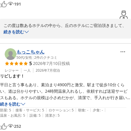
ただ、今回泊まったツインルームのコンセントの位置がベッド近くに無
191
かったのと、大浴場が"大"と付くほど広くはない事が不満でした。早く
お風呂に入りたい方は大浴場の人数状況を一度確認し、入れなさそうで
あればお部屋の浴室を使用した方が良いかもしれません。

この度は数あるホテルの中から、丘のホテルにご宿泊頂きまして、
総合評価としては満足しています。また観戦しに行くときに利用したい
誠にありがとうございました。また、お忙しい中、口コミをご投稿
続きを読む
です。
を賜り重ねてお礼申し上げます。

当ホテルは『楽天最強モバイルパーク』まで徒歩圏内の立地にござ
もっこちゃん
いまして、駐車場はチェックイン日午前９時からチェックアウト日
50代
/
女性
|
2
件のクチコミ
5
2026年7月10日
投稿
午後６時までごゆっくりご利用いただけます。お客様からのおすす
めのお言葉、大変有難く感謝申し上げます。

レジャー
一人
2026年7月
宿泊
リピします！
朝食につきましては、食材にこだわった健康的なメニューとなって
おりますが、ご満足いただけたご様子、何よりでございます。

平日と言う事もあり、素泊まり4900円と激安。駅まで徒歩10分くら
お客様からはお部屋のコンセント、浴場につきまして率直なご意見
い、道は分かりやすい。24時間温泉入れるし、依頼すれば送迎サービ
を賜り感謝申し上げます。お客様のご意見に耳を傾けながら今後も
スもある。ホテルの規模は小さめだかが、清潔で、手入れが行き届いて
サービスの向上に努めて参ります。

いる。また利用したい。
続きを読む
また仙台へお越しの際は、ぜひ丘のホテルへ足をお運びくださいま
|
|
|
|
|
部屋
:
5
接客・サービス
:
5
ロケーション
:
5
朝食
:
-
夕食
:
-
すようお願い申し上げます。お客様のまたのご利用をスタッフ一
|
|
温泉・お風呂
:
5
設備
:
5
清潔さ
:
5
同、心よりお待ちしております。

252