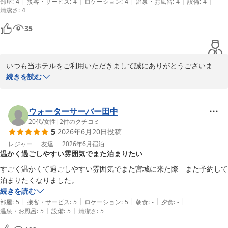
|
|
|
|
|
部屋
:
4
接客・サービス
:
4
ロケーション
:
4
温泉・お風呂
:
4
設備
:
4
清潔さ
:
4
お客様に今後もリピ－トしていただけますよう、更なるサ－ビスの
35
向上と、真心込めたおもてなしに精進して参りますので、また仙台
へお越しの際は、ぜひ丘のホテルへ足をお運びくださいますようお
願い申し上げます。

いつも当ホテルをご利用いただきまして誠にありがとうございま
す。またお忙しい中、口コミをご投稿賜り、重ねてお礼申し上げま
続きを読む
す。

丘のホテル
お客様が快適に過ごしていただける様、今後も努めて参ります。

2026-06-06
お客様のまたのご利用をスタッフ一同、心よりお待ちしておりま
ウォーターサーバー田中
す。

20代
/
女性
|
2
件のクチコミ
5
2026年6月20日
投稿
フロント　高橋
レジャー
友達
2026年6月
宿泊
温かく過ごしやすい雰囲気でまた泊まりたい
丘のホテル
すごく温かくて過ごしやすい雰囲気でまた宮城に来た際　また予約して
2026-07-25
泊まりたくなりました。
続きを読む
|
|
|
|
|
部屋
:
5
接客・サービス
:
5
ロケーション
:
5
朝食
:
-
夕食
:
-
|
|
温泉・お風呂
:
5
設備
:
5
清潔さ
:
5