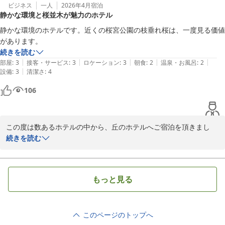
ビジネス
一人
2026年4月
宿泊
静かな環境と桜並木が魅力のホテル
静かな環境のホテルです。近くの桜宮公園の枝垂れ桜は、一度見る価値
があります。
続きを読む
|
|
|
|
|
部屋
:
3
接客・サービス
:
3
ロケーション
:
3
朝食
:
2
温泉・お風呂
:
2
|
設備
:
3
清潔さ
:
4
106
この度は数あるホテルの中から、丘のホテルへご宿泊を頂きまし
て、誠にありがとうございました。

続きを読む
当ホテル近くの公園は仙台の桜の名所となっておりまして、ご覧い
ただけたこと、大変嬉しく存じます。

もっと見る
また当ホテルのお庭や館内には、様々な植物がお客様をお出迎えし
ております。少しでもお客様のお心の癒しになれれば幸いでござい
ます。

このページのトップへ