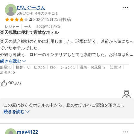
禁煙スペースや館内への臭いが流入した件につきましては、大変ご
ぴんぐーさん
不快な思いをお掛けしましたこと心よりお詫び申し上げます。

50代
/
女性
|
4
件のクチコミ
4
2026年5月25日
投稿
お客様からいただきましたご意見を真摯に受け止め、今後もより快
適にお過ごしいただけますよう館内環境の維持に努めてまいりま
レジャー
一人
2026年5月
宿泊
楽天観戦に便利で素敵なホテル
す。

楽天の試合観戦のために利用しました。球場に近く、以前から気になっ
今後もお客様にリピ－トしていただけますよう、更なるサ－ビスの
ていたホテルでした。

向上と、真心込めたおもてなしに精進して参りますので、また仙台
外観も可愛く、ロビーのインテリアもとても素敵でした。お部屋は広く
へお越しの際は、ぜひ丘のホテルへ足をお運びくださいますようお
てとても綺麗にされていて心地良かったです。

続きを読む
願い申し上げます。

|
|
|
|
|
スタッフさんは皆さん親切で大変お世話になりました。

部屋
:
5
接客・サービス
:
5
ロケーション
:
5
温泉・お風呂
:
2
設備
:
4
清潔さ
:
5
唯一、女性の大浴場は３人までが限界なのでタイミングを見ないと入れ
お客様のまたのご利用をスタッフ一同、心よりお待ちしておりま
ないのが残念でしたが、それ以外はとても良いホテルでした。

377
す。

次回はお風呂付きのお部屋でリピートしたいと思います。
フロント　柴崎
この度は数あるホテルの中から、丘のホテルへご宿泊を頂きまし
丘のホテル
て、誠にありがとうございます。

続きを読む
2026-06-23
また、お忙しい中、口コミご投稿賜り、重ねてお礼申し上げます。

お客様からは、たくさんのお褒めの言葉を頂戴し、スタッフ一同、
may4122