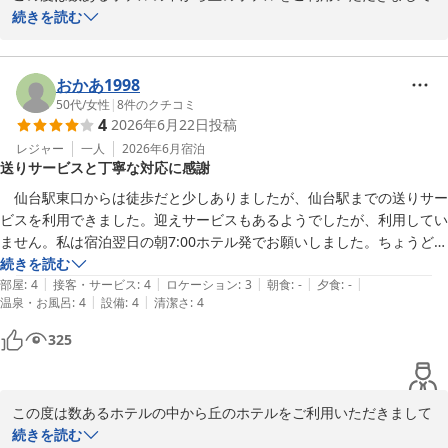
2026-07-12
誠にありがとうございました。またお忙しい中、口コミをご投稿賜
続きを読む
り、重ねてお礼申し上げます。

お客様からは、たくさんのお褒めの言葉を頂戴し、スタッフ一同、
おかあ1998
大変嬉しく光栄に思っております。誠にありがとうございます。

50代
/
女性
|
8
件のクチコミ
4
2026年6月22日
投稿
お客様が快適にお過ごしいただけますよう、今後も良いサービスの
レジャー
一人
2026年6月
宿泊
送りサービスと丁寧な対応に感謝
ご提供に努めてまいります。また仙台へお越しの際は、ぜひ丘のホ
テルへ足をお運びくださいますようお願い申し上げます。

　仙台駅東口からは徒歩だと少しありましたが、仙台駅までの送りサー
ビスを利用できました。迎えサービスもあるようでしたが、利用してい
スタッフ一同、心よりお待ちしております。

ません。私は宿泊翌日の朝7:00ホテル発でお願いしました。ちょうど雨
だったので、とても助かりました。

続きを読む
フロント　高橋
|
|
|
|
|
　お風呂がない部屋で共同浴室を案内されました。2人でちょうどいい
部屋
:
4
接客・サービス
:
4
ロケーション
:
3
朝食
:
-
夕食
:
-
|
|
温泉・お風呂
:
4
設備
:
4
清潔さ
:
4
大きさかなと思いました。浴室ドアはPWで開錠されます。私はたまた
丘のホテル
ま誰もいなかったのでゆったりできてラッキーでした。24時間入れる
325
2026-07-11
とのことだったので、時間によってはゆったり入れると思います。

　部屋は清潔で特に困ったことはありませんでした。

　リーズナブルに利用でき、良かったです。

この度は数あるホテルの中から丘のホテルをご利用いただきまして
　帰宅した次の日に、ホテルに忘れ物の問合せをしたところ、確認して
誠にありがとうございました。またお忙しい中、口コミをご投稿賜
続きを読む
くださり、その日のうちに着払いで送ったと連絡があり、終始丁寧な対