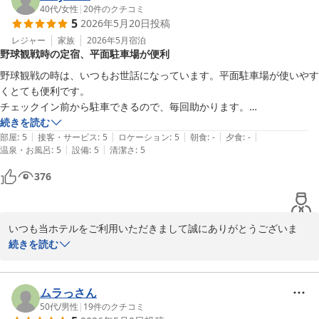
大変嬉しく光栄に思っております。

40代
/
女性
|
20
件のクチコミ
5
2026年5月20日
投稿
ご満足していただけたようで、何よりでございます。誠にありがと
うございます。

レジャー
家族
2026年5月
宿泊
野球観戦時の定宿、平面駐車場が便利
浴場に関しましては、お客様にゆっくりとご利用いただけますよ
野球観戦の時は、いつもお世話になっています。平面駐車場が使いやす
う、エレベーター横の内線電話等にて、空き状況の確認も可能でご
くとても便利です。

ざいます。

チェックイン前から駐車できるので、毎回助かります。

浴場は、２４時間いつでもご利用可能となっておりますので、お時
コーヒーのサービスもあり、おいしくいただきました。また利用します
続きを読む
間の許す限りごゆっくりとお過ごしいただければ幸いでございま
|
|
|
|
|
ね！
部屋
:
5
接客・サービス
:
5
ロケーション
:
5
朝食
:
-
夕食
:
-
す。

|
|
温泉・お風呂
:
5
設備
:
5
清潔さ
:
5
376
今回は野球観戦でのご利用とのことですが、楽天最強パークでは交
流戦も始まり、連日熱戦が続いております。

お客様に今後もリピ－トしていただけますよう、更なるサ－ビスの
向上と、真心込めたおもてなしに精進して参りますので、また仙台
いつも当ホテルをご利用いただきまして誠にありがとうございま
へお越しの際は、ぜひ丘のホテルへ足をお運びくださいますようお
す。またお忙しい中、嬉しい口コミをご投稿賜り、重ねてお礼申し
続きを読む
願い申し上げます。

上げます。

お客様が快適に過ごしていただける様、今後も努めて参ります。

お客様のまたのご利用をスタッフ一同、心よりお待ちしておりま
お客様のまたのご利用をスタッフ一同、心よりお待ちしておりま
ムラっさん
す。

す。

50代
/
男性
|
19
件のクチコミ