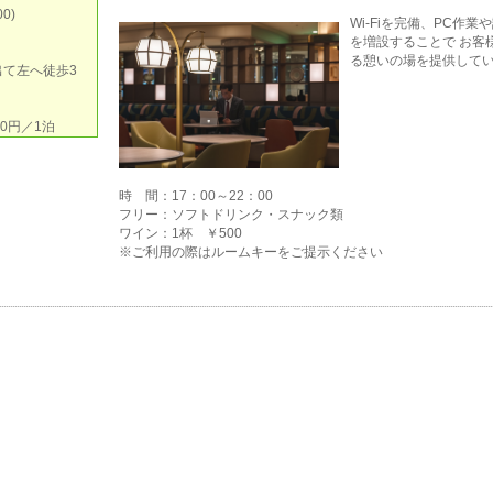
0)
Wi-Fiを完備、PC作
を増設することで お客
る憩いの場を提供して
て左へ徒歩3
00円／1泊
時 間：17：00～22：00
フリー：ソフトドリンク・スナック類
ワイン：1杯 ￥500
※ご利用の際はルームキーをご提示ください