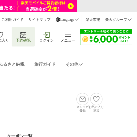
ご利用ガイド
サイトマップ
Language
楽天市場
楽天グループ
に入り
予約確認
ログイン
メニュー
ふるさと納税
旅行ガイド
その他
メルマガ
お気に入り
登録
追加
クーポン一覧