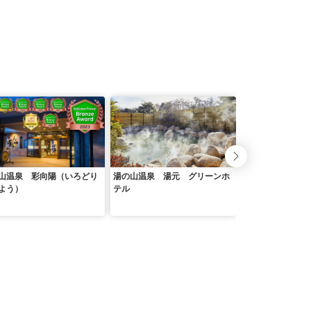
山温泉 彩向陽（いろどり
湯の山温泉 湯元 グリーンホ
桑名グリーンホテ
よう）
テル
＞