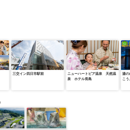
三交イン四日市駅前
ニューハートピア温泉 天然温
湯の
泉 ホテル長島
こう
け