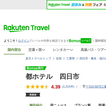
国内宿泊
交通＋宿
レンタカー
高速バス・ツア
楽天トラベルトップ
全国
三重県
四日市・桑名・湯の
都ホテル 四日市
4.39
(
1,315
件)
〒510-0075
施設紹介
宿ニュース
プラン一覧
部屋