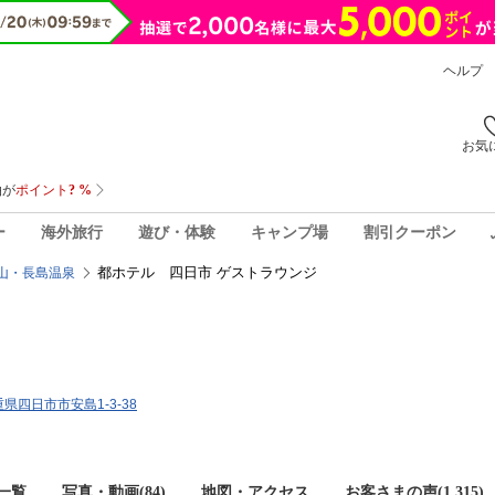
ヘルプ
お気
ー
海外旅行
遊び・体験
キャンプ場
割引クーポン
都ホテル 四日市 ゲストラウンジ
山・長島温泉
三重県四日市市安島1-3-38
一覧
写真・動画(84)
地図・アクセス
お客さまの声(
1,315
)