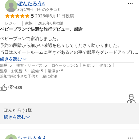
泉、お料理にご満足いただけたご様子を大変嬉しく拝読いたしまし
ぽんたろうs
た。

30代
/
男性
|
1
件のクチコミ
5
2026年6月11日
投稿
貸切風呂もご滞在中に3回ご利用いただき、ゆっくりとお寛ぎいた
だけたとのこと、何よりでございます。また、お母様との大切なご
レジャー
家族
2026年6月
宿泊
ベビープランで快適な旅行デビュー、感謝
旅行の思い出づくりのお手伝いができましたことを光栄に思いま
す。

ベビープランで宿泊しました。

お料理につきましても、「とても美味しかった」とのお言葉や、ご
予約の段階から細かい確認を色々してくださり助かりました。

家族皆様にお喜びいただけたとのお声は、調理スタッフにとって大
当日はスイートルームに空きがあるとの事で部屋をグレードアップして
きな励みになります。

いただき快適に過ごすことができました。

続きを読む
ぜひ次回城崎温泉へお越しの際も、四季折々の景色や旬の味覚を楽
|
|
|
|
|
接客もよく丁寧な印象を受けました。

部屋
:
5
接客・サービス
:
5
ロケーション
:
5
朝食
:
5
夕食
:
5
しみに当館へお立ち寄りくださいませ。

|
|
温泉・お風呂
:
5
設備
:
5
清潔さ
:
5
料理も品数多くどれも満足出来る内容です。

追加情報
:
小さな子供と一緒に宿泊
スタッフ一同、またお会いできます日を心よりお待ちしておりま
子供との初めての旅行で色々不安ありましたがサービスが多く最高の旅
行デビューになりました。

489
(哺乳瓶の消毒してくれるのめっちゃ助かりました)

城崎温泉 湯楽 Ｙｕｒａｋｕ Ｋｉｎｏｓａｋｉ Ｓｐａ＆Ｇａ
次は子供が大きくなってカニのシーズンに来たいと思います！
ｒｄｅｎｓ
2026-07-26
ぽんたろうs様

この度は当館をご利用いただき、また心温まるご投稿をお寄せいた
続きを読む
だき、誠にありがとうございます。

お子様との大切な初めてのご旅行に当館をお選びいただき、「最高
の旅行デビュー」とのお言葉を頂戴し、スタッフ一同大変嬉しく拝
シェルムさん