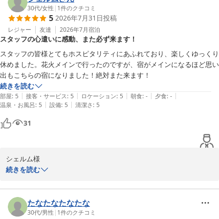
読いたしました。

30代
/
女性
|
1
件のクチコミ
5
2026年7月31日
投稿
ご予約時からのご案内や、お部屋のグレードアップ、スタッフの接
客、お料理までご満足いただけたご様子に安心しております。ま
レジャー
友達
2026年7月
宿泊
スタッフの心遣いに感動、また必ず来ます！
た、哺乳瓶の消毒サービスがお役に立てたとのこと、お子様連れの
お客様に少しでも安心してお過ごしいただきたいという思いでご用
スタッフの皆様とてもホスピタリティにあふれており、楽しくゆっくり
意しておりますので、そのようなお声をいただけて何よりでござい
休めました。花火メインで行ったのですが、宿がメインになるほど思い
ます。

出もこちらの宿になりました！絶対また来ます！
次回はぜひ、お子様のご成長とともに冬のカニシーズンにもお越し
続きを読む
ください。ご家族皆様にさらに思い出深いご旅行となるよう、心を
|
|
|
|
|
部屋
:
5
接客・サービス
:
5
ロケーション
:
5
朝食
:
-
夕食
:
-
込めておもてなしさせていただきます。

|
|
温泉・お風呂
:
5
設備
:
5
清潔さ
:
5
ぽんたろうs様ご家族にまたお会いできます日を、スタッフ一同心
31
城崎温泉 湯楽 Ｙｕｒａｋｕ Ｋｉｎｏｓａｋｉ Ｓｐａ＆Ｇａ
ｒｄｅｎｓ
シェルム様

2026-07-01
この度は当館をご利用いただき、また満点のご評価と心温まるご投
続きを読む
稿を誠にありがとうございます。

「スタッフの心遣いに感動」とのお言葉をいただき、大変光栄に存
じます。スタッフ一同、お客様に心地よくお過ごしいただけるよう
たなたなたなたな
努めておりますので、このようなお言葉は何よりの励みになりま
30代
/
男性
|
1
件のクチコミ