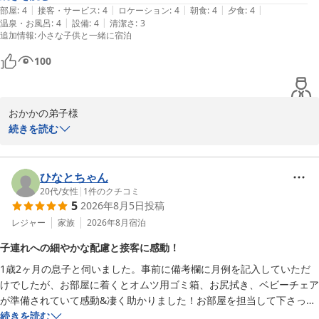
|
|
|
|
|
部屋
:
4
接客・サービス
:
4
ロケーション
:
4
朝食
:
4
夕食
:
4
|
|
温泉・お風呂
:
4
設備
:
4
清潔さ
:
3
追加情報
:
小さな子供と一緒に宿泊
100
おかかの弟子様

この度は当館をご利用いただき、またご感想をお寄せいただき誠に
続きを読む
ありがとうございます。

「新鮮な食事と丁寧な接客に大満足」とのお言葉を頂戴し、大変嬉
しく拝読いたしました。お食事の鮮度やこだわりを感じていただけ
ひなとちゃん
たこと、またスタッフの接客にもご満足いただけたことは、私ども
20代
/
女性
|
1
件のクチコミ
5
2026年8月5日
投稿
にとって何よりの励みです。

ご家族皆様での大切なご旅行が、心地よい思い出となっておりまし
レジャー
家族
2026年8月
宿泊
たら幸いです。清潔面につきましては、より快適にお過ごしいただ
子連れへの細やかな配慮と接客に感動！
けるよう、改めて館内の管理・点検を徹底し、改善に努めてまいり
1歳2ヶ月の息子と伺いました。事前に備考欄に月例を記入していただ
ます。

けでしたが、お部屋に着くとオムツ用ゴミ箱、お尻拭き、ベビーチェア
また季節を変えてお越しいただけましたら、旬の食材を活かしたお
が準備されていて感動&凄く助かりました！お部屋を担当して下さっ
料理や異なる景色もお楽しみいただけます。スタッフ一同、またの
た、かわぐちさんが息子のことをずっと気にかけて下さっていて、離乳
続きを読む