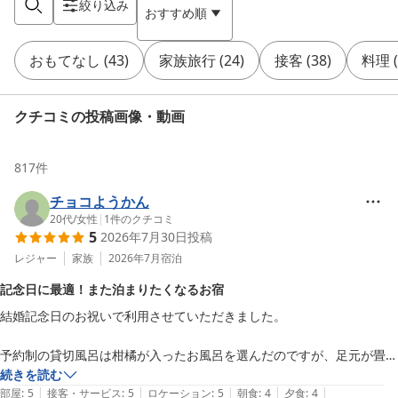
絞り込み
おすすめ順
おもてなし
(
43
)
家族旅行
(
24
)
接客
(
38
)
料理
(
クチコミの投稿画像・動画
817
件
チョコようかん
20代
/
女性
|
1
件のクチコミ
5
2026年7月30日
投稿
レジャー
家族
2026年7月
宿泊
記念日に最適！また泊まりたくなるお宿
結婚記念日のお祝いで利用させていただきました。

予約制の貸切風呂は柑橘が入ったお風呂を選んだのですが、足元が畳に
なっていてとても気持ちよかったです！

続きを読む
|
|
|
|
|
予約不要の貸切風呂はスマホで利用状況が分かるので、制覇することが
部屋
:
5
接客・サービス
:
5
ロケーション
:
5
朝食
:
4
夕食
:
4