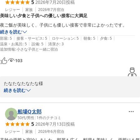
5
2026年7月20日
投稿
す。

今回は花火を目的にお越しいただいたとのことでしたが、「宿がメ
レジャー
家族
2026年7月
宿泊
美味しい夕食と子供への優しい接客に大満足
インになるほど思い出の宿になった」とのお言葉を拝見し、大変嬉
しく感じております。お客様のご旅行の思い出づくりのお手伝いが
夜ご飯が美味しく、子供にも優しい接客で非常によかったです。
できましたことは、私どもにとっても大きな喜びです。

続きを読む
ぜひ次回は季節を変えた城崎温泉の魅力もお楽しみいただければ幸
|
|
|
|
|
部屋
:
5
接客・サービス
:
5
ロケーション
:
5
朝食
:
5
夕食
:
5
いです。シェルム様に再びお会いできます日を、スタッフ一同心よ
|
|
温泉・お風呂
:
5
設備
:
5
清潔さ
:
3
追加情報
:
小さな子供と一緒に宿泊
りお待ちしております。
城崎温泉 湯楽 Ｙｕｒａｋｕ Ｋｉｎｏｓａｋｉ Ｓｐａ＆Ｇａ
103
ｒｄｅｎｓ
2026-08-04
たなたなたなたな様

この度は当館をご利用いただき、また満点のご評価と温かい口コミ
続きを読む
をお寄せいただき、誠にありがとうございます。

「夕食が美味しかった」「お子様にも優しい接客」とのお言葉を頂
戴し、大変嬉しく拝読いたしました。お子様を含めご家族皆様に安
船場Q太郎
心してお過ごしいただけたこと、そしてお食事にもご満足いただけ
50代
/
男性
|
1
件のクチコミ
5
2026年7月13日
投稿
たことは、スタッフ一同にとって何よりの励みです。

これからも小さなお子様から大人の方まで、皆様に心地よくお過ご
レジャー
家族
2026年6月
宿泊
しいただける宿を目指し、美味しいお料理と心を込めたおもてなし
高齢の両親と宿泊しました。部屋も広く、料理も美味しく、両親にも気