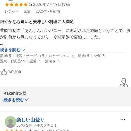
5
2026年7月19日
投稿
ご様子を伺い、何よりでございます。さらに、お誕生日プレートが
お連れ様にもお喜びいただき、思い出に残る素敵なお誕生日旅行の
レジャー
家族
2026年7月
宿泊
お手伝いができましたことを、大変光栄に存じます。

細やかな心遣いと美味しい料理に大満足
「また利用したい宿」とのお言葉は、私どもにとって何よりの励み
豊岡市初の「あんしんカンパニー」に認定された旅館ということで、妻
です。これからもお客様の大切な記念日がより特別なものとなるよ
が以前から気になっており、今回家族で宿泊しました。

う、心を込めたおもてなしに努めてまいります。

ぜひまた季節を変えてお越しくださいませ。

今回は蟹のオフシーズンでしたが、但馬牛のしゃぶしゃぶ、お刺身、鮎
続きを読む
お二人に再びお会いできます日を、スタッフ一同心よりお待ちして
|
|
|
|
|
のハーブ焼きなど、どのお料理もとても美味しく、大変満足しました。
部屋
:
5
接客・サービス
:
5
ロケーション
:
4
朝食
:
5
夕食
:
5
|
|
温泉・お風呂
:
5
設備
:
5
清潔さ
:
5
特にデザートの「夏のパルフェ」は子どもたちがとても気に入っていま
城崎温泉 湯楽 Ｙｕｒａｋｕ Ｋｉｎｏｓａｋｉ Ｓｐａ＆Ｇａ
した。

ｒｄｅｎｓ
200
2026-07-26
接客も本当に素晴らしく、スタッフの皆さんがご自身の仕事に誇りを持
って、おもてなしの心を大切にされていることが伝わってきました。

-takahiro-様

このたびは当館にご宿泊いただき、また心温まるご感想をお寄せい
続きを読む
立地は温泉街の少し奥まった場所にありますが、まんだら湯・御所の湯
ただき誠にありがとうございます。

へはいずれも徒歩ですぐに行けるため、外湯巡りにはとても便利でし
「細やかな心遣いと美味しい料理に大満足」とのお言葉を頂戴し、
た。（鴻の湯も近いですが、休館中でした。）

スタッフ一同大変嬉しく思います。また、当館があんしんカンパニ
楽しい山登り
ーに選ばれていたことまで知っていただき、奥様が以前より当館を
50代
/
女性
|
7
件のクチコミ
今回は外湯巡りを中心に楽しんだため、館内のお風呂は貸切風呂を一つ