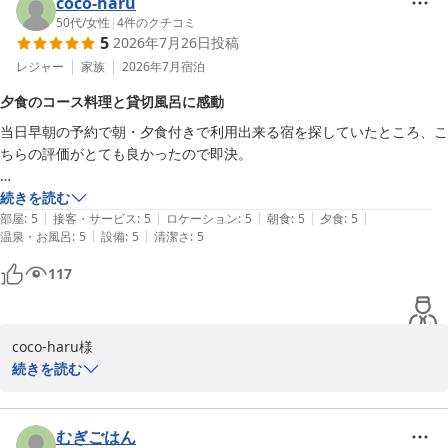
coco-haru
50代
/
女性
|
4
件のクチコミ
5
2026年7月26日
投稿
レジャー
家族
2026年7月
宿泊
夕食のコース料理と貸切風呂に感動
当日早朝の予約で朝・夕食付きで利用出来る宿を探していたところ、こ
ちらの評価がとても良かったので即決。

自宅のある愛媛から城崎温泉は結構遠いのですが、大阪からだと天橋立
続きを読む
|
|
|
|
|
を経由してちょうど良い距離でした。

部屋
:
5
接客・サービス
:
5
ロケーション
:
5
朝食
:
5
夕食
:
5
|
|
温泉・お風呂
:
5
設備
:
5
清潔さ
:
5
着いてすぐに夕食を2階のレストランでいただきましたが、半個室席に
117
なっており、ゆっくりコース料理を味わえました。お料理は盛り付けも
お味も素晴らしく、洋風のお野菜や味付けに感動しました。

coco-haru様

食後はお花の貸し切り風呂に入りましたが、こんな贅沢なお風呂、初め
この度は数あるお宿の中から当館をお選びいただき、心温まるご感
続きを読む
てでした。

想をお寄せいただきまして誠にありがとうございます。

当館でのご滞在にご満足いただけたご様子を拝読し、スタッフ一同
気温が高い時期でしたが、城崎温泉がある場所は他より3〜4度低いよ
大変嬉しく存じます。

むぎごはん
うで、内湯めぐりも翌朝の街歩きも楽しめました。
