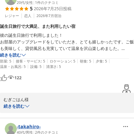
ご夕食では、半個室の落ち着いた空間でゆっくりとお食事をお楽し
20代
/
女性
|
1
件のクチコミ
5
2026年7月25日
投稿
みいただき、お料理の盛り付けや味付け、特にお野菜にもお褒めの
次はカニの季節にお泊まりしたいなと思っています。
お言葉をいただき、料理長をはじめ調理スタッフにとって何よりの
レジャー
恋人
2026年7月
宿泊
励みとなります。

誕生日旅行で大満足、また利用したい宿
また、お花を浮かべた貸切風呂でも特別なひとときをお過ごしいた
彼の誕生日旅行で利用しました！

だけたとのこと、大変嬉しく思います。城崎温泉ならではの涼しい
お部屋のアップグレードをしていただき、とても嬉しかったです。ご飯
気候の中、外湯めぐりや朝の街歩きも満喫されたご様子で、城崎の
も美味しく、貸切風呂も充実していて温泉を沢山楽しめました。

魅力を感じていただけたことを何より嬉しく感じております。

誕生日プレートの対応もいただき、彼にも喜んでもらえていい誕生日に
続きを読む
「次はカニの季節に泊まりたい」とのお言葉もありがとうございま
|
|
|
|
|
なりました。

部屋
:
5
接客・サービス
:
5
ロケーション
:
5
朝食
:
5
夕食
:
5
す。冬には旬の松葉ガニを使用したお料理をご用意し、また違った
|
|
温泉・お風呂
:
5
設備
:
5
清潔さ
:
5
また利用したい宿です。ありがとうございました。
城崎の魅力をご堪能いただけます。

ぜひ季節を変えてお越しいただき、再び素敵なひとときをお過ごし
122
いただければ幸いです。スタッフ一同、またお会いできます日を心
よりお待ちしております。
城崎温泉 湯楽 Ｙｕｒａｋｕ Ｋｉｎｏｓａｋｉ Ｓｐａ＆Ｇａ
むぎごはん様

ｒｄｅｎｓ
この度はお誕生日という大切なご旅行に当館をお選びいただき、誠
続きを読む
2026-08-04
にありがとうございました。

また、満点の評価と心温まるご感想をお寄せいただき、スタッフ一
同大変嬉しく拝読いたしました。

-takahiro-
お部屋のアップグレードやお食事、貸切風呂をお楽しみいただけた
40代
/
男性
|
2
件のクチコミ