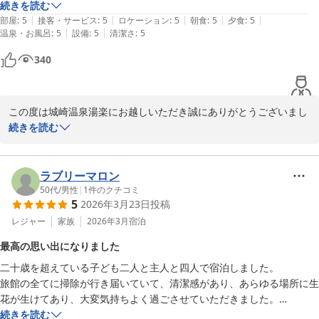
またご家族皆さまでお会いできます日を、心よりお待ちしておりま
続きを読む
|
|
|
|
|
部屋
:
5
接客・サービス
:
5
ロケーション
:
5
朝食
:
5
夕食
:
5
|
|
温泉・お風呂
:
5
設備
:
5
清潔さ
:
5
城崎温泉 湯楽 Ｙｕｒａｋｕ Ｋｉｎｏｓａｋｉ Ｓｐａ＆Ｇａ
ｒｄｅｎｓ
340
2026-07-13
この度は城崎温泉湯楽にお越しいただき誠にありがとうございまし
た。

続きを読む
お気に入りと言っていただけましたこと大変うれしく思います！

当館の接客の温かみや、但馬の食材にこだわりぬいた料理でゆった
りとしたお食事時間をお過ごしいただけたのではないでしょうか？

ラブリーマロン
次回お越しの際もお気に入り！と言っていただけますようこれから
50代
/
男性
|
1
件のクチコミ
5
2026年3月23日
投稿
も精進してまいります。

またのお越しを心よりお待ちしております。
レジャー
家族
2026年3月
宿泊
城崎温泉 湯楽 Ｙｕｒａｋｕ Ｋｉｎｏｓａｋｉ Ｓｐａ＆Ｇａ
最高の思い出になりました
ｒｄｅｎｓ
二十歳を超えている子ども二人と主人と四人で宿泊しました。

2026-07-17
旅館の全てに掃除が行き届いていて、清潔感があり、あらゆる場所に生
花が生けてあり、大変気持ちよく過ごさせていただきました。

お料理は追加料金を払って部屋食にしましたが、好きなものからゆっく
続きを読む