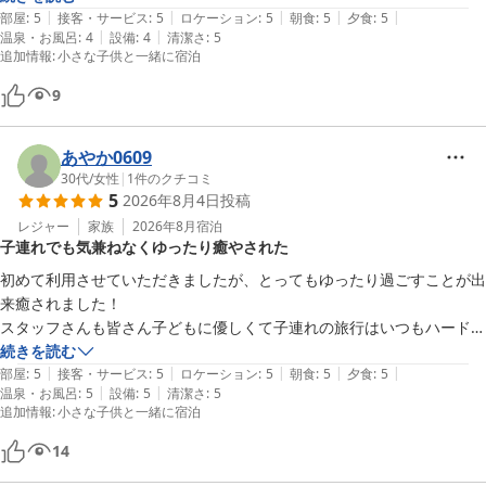
|
|
|
|
|
食の温め有無の確認やマグの水分を入れ直して下さったり、名前を覚え
部屋
:
5
接客・サービス
:
5
ロケーション
:
5
朝食
:
5
夕食
:
5
城崎温泉 湯楽 Ｙｕｒａｋｕ Ｋｉｎｏｓａｋｉ Ｓｐａ＆Ｇａ
|
|
温泉・お風呂
:
4
設備
:
4
清潔さ
:
5
て下さって話しかけて下さったりと、非常にきめ細やかなホスピタリテ
ｒｄｅｎｓ
追加情報
:
小さな子供と一緒に宿泊
ィに家族全員がかわぐちさんに癒されました。日々家事、仕事、育児に
2026-07-26
追われていて疲れていたところの旅行だったので、心身共に癒されまし
9
た。本当にありがとうございました！小さな子供がいるので家族風呂が
予約できる点もすごく助かりました。お風呂にはベビーチェア、ベビー
あやか0609
シャンプー、おむつ替え台、必要であればベビーバスの貸し出しもあり
30代
/
女性
|
1
件のクチコミ
ました。夕食と朝食も美味しくて非常に大満足でした！また家族で蟹の
5
2026年8月4日
投稿
シーズンに泊まりにきたいです！本当にありがとうございました！！
レジャー
家族
2026年8月
宿泊
子連れでも気兼ねなくゆったり癒やされた
初めて利用させていただきましたが、とってもゆったり過ごすことが出
来癒されました！

スタッフさんも皆さん子どもに優しくて子連れの旅行はいつもハードル
が高いですがお部屋食に変更できたり貸し切り風呂があるので気兼ねな
続きを読む
|
|
|
|
|
く楽しむことが出来ました！また利用させてもらいます！
部屋
:
5
接客・サービス
:
5
ロケーション
:
5
朝食
:
5
夕食
:
5
|
|
温泉・お風呂
:
5
設備
:
5
清潔さ
:
5
追加情報
:
小さな子供と一緒に宿泊
14