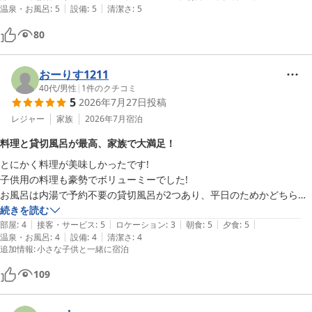
|
|
温泉・お風呂
:
5
設備
:
5
清潔さ
:
5
できました！

80
お食事については、夕食でいただいたお刺身がとても新鮮で最高でし
た。

お部屋も清潔で、窓から見えるライトアップされた裏山が見れて嬉しか
おーりす1211
ったです。

40代
/
男性
|
1
件のクチコミ
5
2026年7月27日
投稿
そして何よりも、スタッフの皆さんのホスピタリティが素晴らしくて、
レジャー
家族
2026年7月
宿泊
終始感動していました。

料理と貸切風呂が最高、家族で大満足！
また泊まりたいです！！
とにかく料理が美味しかったです!

子供用の料理も豪勢でボリューミーでした!

お風呂は内湯で予約不要の貸切風呂が2つあり、平日のためかどちらも
ガラガラだったので家族で楽しめました!

続きを読む
|
|
|
|
|
料理と家族風呂を楽しみたいという方にはピッタリだと思います!
部屋
:
4
接客・サービス
:
5
ロケーション
:
3
朝食
:
5
夕食
:
5
|
|
温泉・お風呂
:
4
設備
:
4
清潔さ
:
4
追加情報
:
小さな子供と一緒に宿泊
109