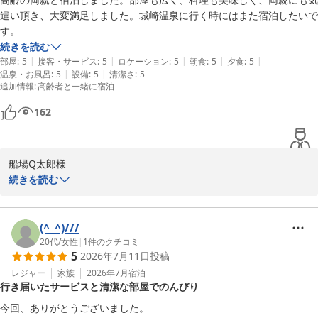
に努めてまいります。

遣い頂き、大変満足しました。城崎温泉に行く時にはまた宿泊したいで
またご家族皆様にお会いできます日を、心よりお待ちしておりま
す。
続きを読む
|
|
|
|
|
部屋
:
5
接客・サービス
:
5
ロケーション
:
5
朝食
:
5
夕食
:
5
城崎温泉 湯楽 Ｙｕｒａｋｕ Ｋｉｎｏｓａｋｉ Ｓｐａ＆Ｇａ
|
|
温泉・お風呂
:
5
設備
:
5
清潔さ
:
5
ｒｄｅｎｓ
追加情報
:
高齢者と一緒に宿泊
2026-07-26
162
船場Q太郎様

続きを読む
この度はご宿泊いただき、また満点のご評価と心温まる口コミをお
寄せいただき、誠にありがとうございます。

ご高齢のご両親との大切なご旅行に当館をお選びいただき、快適に
(^_^)///
お過ごしいただけたご様子を伺い、大変嬉しく拝読いたしました。
20代
/
女性
|
1
件のクチコミ
5
2026年7月11日
投稿
お部屋やお料理、そしてスタッフの対応にもご満足いただけたとの
お言葉は、私どもにとって何よりの励みです。

レジャー
家族
2026年7月
宿泊
行き届いたサービスと清潔な部屋でのんびり
「また宿泊したい」とのお言葉をいただけたことを大変光栄に思い
ます。次回城崎温泉へお越しの際にも、ご家族皆様に心地よいひと
今回、ありがとうございました。
