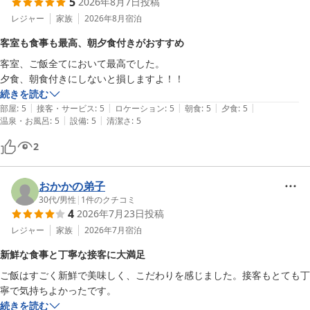
5
2026年8月7日
投稿
館内設備に関しましては、貴重なご意見として真摯に受け止め、今
後の設備やサービス向上の参考にさせていただきます。

レジャー
家族
2026年8月
宿泊
それにもかかわらず、「総じて素晴らしいお宿」「また行きます」
客室も食事も最高、朝夕食付きがおすすめ
とのお言葉をいただき、心より感謝申し上げます。

客室、ご飯全てにおいて最高でした。

次回お越しの際にも、ご家族皆様により快適にお過ごしいただける
夕食、朝食付きにしないと損しますよ！！
よう、スタッフ一同心を込めてお迎えいたします。楽しい山登り様
続きを読む
のまたのお帰りを、心よりお待ちしております。
|
|
|
|
|
部屋
:
5
接客・サービス
:
5
ロケーション
:
5
朝食
:
5
夕食
:
5
城崎温泉 湯楽 Ｙｕｒａｋｕ Ｋｉｎｏｓａｋｉ Ｓｐａ＆Ｇａ
|
|
温泉・お風呂
:
5
設備
:
5
清潔さ
:
5
ｒｄｅｎｓ
2
2026-07-17
おかかの弟子
30代
/
男性
|
1
件のクチコミ
4
2026年7月23日
投稿
レジャー
家族
2026年7月
宿泊
新鮮な食事と丁寧な接客に大満足
ご飯はすごく新鮮で美味しく、こだわりを感じました。接客もとても丁
寧で気持ちよかったです。
続きを読む