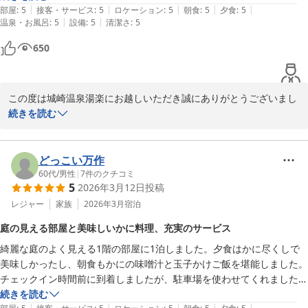
|
|
|
|
|
りといただけて、お料理の写真もたくさん撮れましたし、追加料金分の
部屋
:
5
接客・サービス
:
5
ロケーション
:
5
朝食
:
5
夕食
:
5
|
|
温泉・お風呂
:
5
設備
:
5
清潔さ
:
5
価値はあったと思います。

17時半から食べ始めて３時間かけていただきました。

650
お料理はどれもこれも美味しく、カニも牛も堪能できました。

個人的には牛しゃぶが一番美味しかったです。

朝食も部屋食にしてくださったので、それもまたゆっくりできてよかっ
この度は城崎温泉湯楽にお越しいただき誠にありがとうございまし
たです。

た。

続きを読む
13室しかないためか、貸切風呂が入りたいと思った時にいつも空いて
一つ一つの感動を沢山共有してくださったこと、私たちにとってこ
いて、無料で3回も入れました。

の上ない幸せでございます。

お風呂にあるシャンプーやクレンジングなど、どれも使い心地がよく、
部屋でのお食事はゆったりとした空間とともに、日本海側の食の魅
どっこい万作
いいものを使われていると感じました。

力を楽しんでいただくのに最適でございます！

60代
/
男性
|
7
件のクチコミ
旅館の方はみなさんとても感じのいい方ばかりでとても快適に過ごせま
5
2026年3月12日
投稿
但馬の味覚を目でも口でも楽しく満喫していただけたのではないで
した。

しょうか。

レジャー
家族
2026年3月
宿泊
城崎温泉では多分一番奥にある旅館だと思いますが、ロープウェイのす
ぐ近くですし、静かでとてもいい場所だと思います。

庭の見える部屋と美味しいかに料理、充実のサービス
これからも「最高やね」という言葉を沢山いただけるようスタッフ
私がこの旅館を選んだのですが、家族みんなが何度も最高やね。と言っ
綺麗な庭のよく見える1階の部屋に1泊しました。夕食はかに尽くしで
一同努力して参ります。

ているのを聞いてとても嬉しかったです。

美味しかったし、朝食もかにの味噌汁と玉子かけご飯を堪能しました。
またのお越しを心よりお待ちしております。
大人になった子どもとの旅行にもおすすめです。

チェックイン時間前に到着しましたが、駐車場を使わせてくれました
大満足の旅行になりました。

城崎温泉 湯楽 Ｙｕｒａｋｕ Ｋｉｎｏｓａｋｉ Ｓｐａ＆Ｇａ
し、外湯の無料パスとタオル類も貸して下さるなど、とてもサービスの
続きを読む
大変お世話になりまして、ありがとうございました。
ｒｄｅｎｓ
|
|
|
|
|