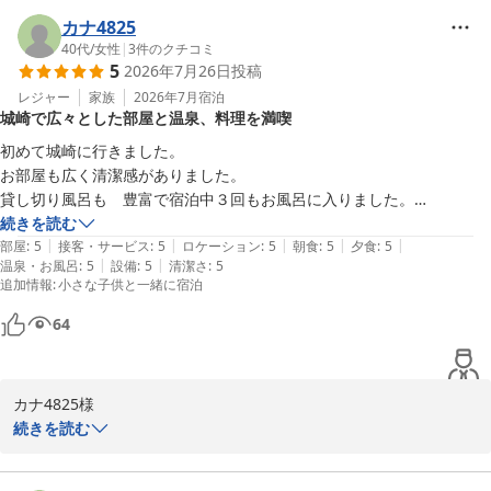
カナ4825
40代
/
女性
|
3
件のクチコミ
5
2026年7月26日
投稿
レジャー
家族
2026年7月
宿泊
城崎で広々とした部屋と温泉、料理を満喫
初めて城崎に行きました。

お部屋も広く清潔感がありました。

貸し切り風呂も　豊富で宿泊中３回もお風呂に入りました。

日頃、我が家は車中泊で宿をとらないスタイルですが母も一緒だったの
続きを読む
|
|
|
|
|
でお世話になりました。

部屋
:
5
接客・サービス
:
5
ロケーション
:
5
朝食
:
5
夕食
:
5
|
|
温泉・お風呂
:
5
設備
:
5
清潔さ
:
5
追加情報
:
小さな子供と一緒に宿泊
お料理もきめ細やかで　とても美味しかったです。

64
カナ4825様

この度は数ある宿の中から当館をご利用いただき、また心温まるご
続きを読む
投稿をお寄せいただきまして誠にありがとうございます。

初めての城崎温泉へのご旅行に当館をお選びいただき、お部屋や温