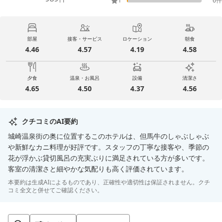
1
6
件
部屋
接客・サービス
ロケーション
朝食
4.46
4.57
4.19
4.58
夕食
温泉・お風呂
設備
清潔さ
4.65
4.50
4.37
4.56
クチコミのAI要約
城崎温泉街の奥に位置するこのホテルは、但馬牛のしゃぶしゃぶ
や新鮮なカニ料理が好評です。スタッフの丁寧な接客や、季節の
花が浮かぶ貸切風呂の充実ぶりに満足されている方が多いです。
客室の清潔さと細やかな気配りも高く評価されています。
本要約は生成AIによるものであり、正確性や適切性は保証されません。クチ
コミ全文と併せてご確認ください。