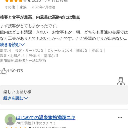
4
2026年7月17日
投稿
お気に留めてくださっていたとのこと、そしてご家族皆さまでお越
利用しただけでしたが、お風呂に季節の花々が浮かべられており、非日
しいただけたことを心より光栄に思っております。

その他
家族
2026年7月
宿泊
常のラグジュアリーな気分を味わうことができました。

蟹のオフシーズンではございましたが、但馬牛のしゃぶしゃぶやお
接客と食事が最高、内風呂は高齢者には難点
刺身、鮎のハーブ焼きなどのお料理をお楽しみいただけたようで何
そして、チェックアウトの際には心のこもったお手紙まで頂戴し、最後
まず接客がとてもよかったです。

よりでございます。特に「夏のパルフェ」をお子様方にお気に召し
まで細やかな心遣いに感激しました。滞在中の随所に温かい気配りが感
館内はどこも清潔・きれい！お食事も夕・朝、どちらも普通の会席では
ていただけたとのこと、料理長も大変喜んでおります。

じられる、本当に素敵な旅館です。また城崎温泉を訪れる際には、ぜひ
なく工夫がありとてもおいしかったです。ただ外湯めぐりが出来ない高
また、スタッフの接客やおもてなしの心、館内の貸切風呂、そして
宿泊したいと思います。
齢の母には内風呂は風呂釜が高いため入るのが難しかったです。

続きを読む
チェックアウト時のお手紙にまで温かいお言葉をいただき、感謝の
|
|
|
|
|
（外湯巡りできる方は問題ないかと）

部屋
:
4
接客・サービス
:
5
ロケーション
:
4
朝食
:
5
夕食
:
5
気持ちでいっぱいです。お客様に滞在中少しでも特別な時間をお過
|
|
温泉・お風呂
:
4
設備
:
4
清潔さ
:
5
館内は少し坂になっていたりと…バリアフリーを確認しなかったこちら
ごしいただけるよう、これからも心を込めたおもてなしに努めてま
追加情報
:
高齢者と一緒に宿泊
のミスでした💦

いります。

総じて素晴らしいお宿でした。

城崎温泉の外湯巡りも便利にお楽しみいただけたとのこと、嬉しく
1
175
治安も良くクリーンな城崎温泉、また行きますね！
存じます。次回はぜひ、蟹の季節にもお越しいただき、また違った
城崎の魅力をご堪能いただければ幸いです。

ご家族皆さまに再びお会いできます日を、スタッフ一同心よりお待
楽しい山登り様

続きを読む
城崎温泉 湯楽 Ｙｕｒａｋｕ Ｋｉｎｏｓａｋｉ Ｓｐａ＆Ｇａ
この度はご宿泊いただき、また心温まる口コミをお寄せいただき誠
ｒｄｅｎｓ
にありがとうございます。

接客や館内の清潔さ、お食事について「最高」とのお言葉を頂戴
はじめての温泉旅館満喫ニキ
2026-07-22
し、スタッフ一同大変嬉しく拝見いたしました。

20代
/
男性
|
1
件のクチコミ