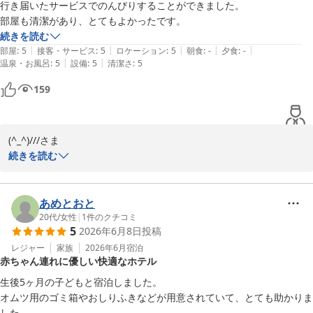
ときをお過ごしいただけるよう、スタッフ一同より一層のおもてな
行き届いたサービスでのんびりすることができました。

しに努めてまいります。

部屋も清潔があり、とてもよかったです。
またお会いできます日を、心よりお待ちしております。
続きを読む
|
|
|
|
|
部屋
:
5
接客・サービス
:
5
ロケーション
:
5
朝食
:
-
夕食
:
-
城崎温泉 湯楽 Ｙｕｒａｋｕ Ｋｉｎｏｓａｋｉ Ｓｐａ＆Ｇａ
|
|
温泉・お風呂
:
5
設備
:
5
清潔さ
:
5
ｒｄｅｎｓ
159
2026-07-13
(^_^)///さま

続きを読む
この度は当館をご利用いただき、また満点のご評価と温かい口コミ
をお寄せいただき、誠にありがとうございます。

「行き届いたサービス」とのお言葉、そしてお部屋の清潔さについ
あめとおと
てもご満足いただけたようで、スタッフ一同大変嬉しく拝読いたし
20代
/
女性
|
1
件のクチコミ
5
2026年6月8日
投稿
ました。

ご家族皆様でゆっくりとお過ごしいただけたことが、何よりの喜び
レジャー
家族
2026年6月
宿泊
赤ちゃん連れに優しい快適なホテル
でございます。

これからも快適で心地よい時間をご提供できるよう、サービス・清
生後5ヶ月の子どもと宿泊しました。

掃ともにより一層努めてまいります。

オムツ用のゴミ箱やおしりふきなどが用意されていて、とても助かりま
また皆様にお会いできます日を、スタッフ一同心よりお待ちしてお
した。
