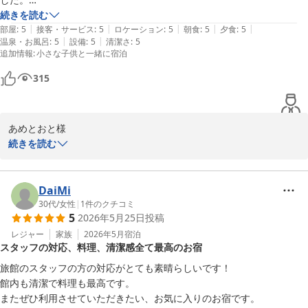
お部屋も素敵で清潔感があり、家族で快適に過ごすことができました。
続きを読む
|
|
|
|
|
部屋
:
5
接客・サービス
:
5
ロケーション
:
5
朝食
:
5
夕食
:
5
城崎温泉 湯楽 Ｙｕｒａｋｕ Ｋｉｎｏｓａｋｉ Ｓｐａ＆Ｇａ
|
|
温泉・お風呂
:
5
設備
:
5
清潔さ
:
5
ｒｄｅｎｓ
追加情報
:
小さな子供と一緒に宿泊
2026-07-13
315
あめとおと様

続きを読む
この度はご宿泊いただき、また心温まるご感想をお寄せいただきま
して誠にありがとうございます。

生後5か月のお子さまとの大切なご旅行に当館をお選びいただき、
DaiMi
ご家族皆さまで快適にお過ごしいただけたとのこと、大変嬉しく思
30代
/
女性
|
1
件のクチコミ
5
2026年5月25日
投稿
います。

おむつ用のゴミ箱やおしりふきなどの備品がお役に立てたこと、ま
レジャー
家族
2026年5月
宿泊
スタッフの対応、料理、清潔感全て最高のお宿
たお部屋の清潔さや快適さにもご満足いただけたことは、スタッフ
一同にとって何よりの励みです。

旅館のスタッフの方の対応がとても素晴らしいです！

これからも小さなお子さま連れのお客様にも安心してお過ごしいた
館内も清潔で料理も最高です。

だけるよう、より良い環境づくりに努めてまいります。

またぜひ利用させていただきたい、お気に入りのお宿です。