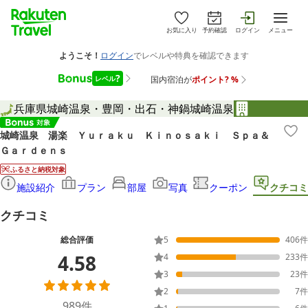
お気に入り
予約確認
ログイン
メニュー
兵庫県
城崎温泉・豊岡・出石・神鍋
城崎温泉
城崎温泉 湯楽 Ｙｕｒａｋｕ Ｋｉｎｏｓａｋｉ Ｓｐａ＆
Ｇａｒｄｅｎｓ
ふるさと納税対象
施設紹介
プラン
部屋
写真
クーポン
クチコミ
クチコミ
総合評価
5
406
件
4.58
4
233
件
3
23
件
2
7
件
989
件