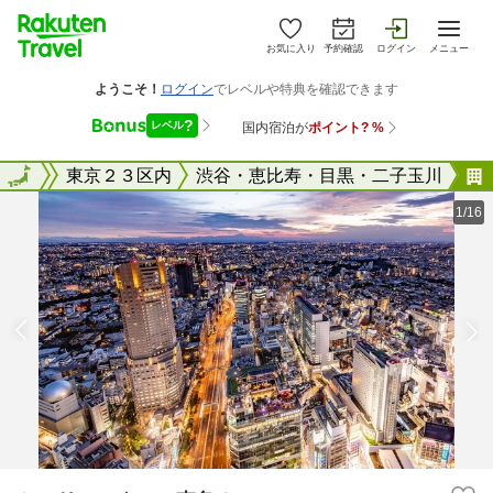
お気に入り
予約確認
ログイン
メニュー
東京都
全国
東京２３区内
渋谷・恵比寿・目黒・二子玉川
1/16