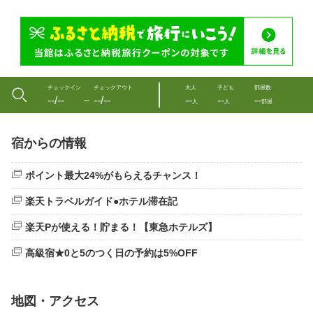
チェックイン
チェックアウト
大人
子ども
部屋数
--/--
--/--
--
--
--
〜
人
人
部屋
宿からの情報
ポイント最大24%がもらえるチャンス！
楽天トラベルガイド●ホテル滞在記
楽天Pが使える！貯まる！【東急ホテルズ】
高級宿★0と5のつく日の予約は5%OFF
地図・アクセス