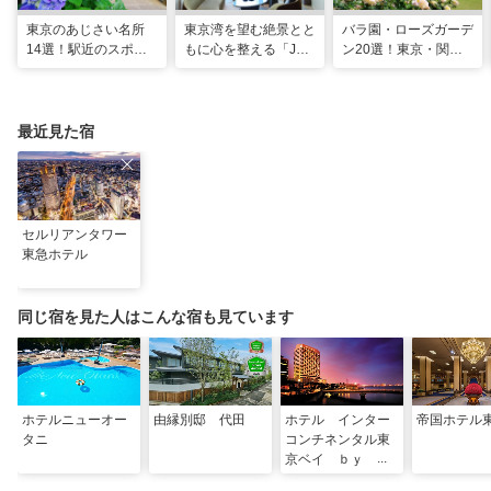
東京のあじさい名所
東京湾を望む絶景とと
バラ園・ローズガーデ
14選！駅近のスポッ
もに心を整える「JW
ン20選！東京・関東
トや2026年見頃情報
マリオット・ホテル東
の名所をご紹介
も
京」でのマインドフル
な滞在
最近見た宿
セルリアンタワー
東急ホテル
同じ宿を見た人はこんな宿も見ています
ホテルニューオー
由縁別邸 代田
ホテル インター
帝国ホテル
タニ
コンチネンタル東
京ベイ ｂｙ Ｉ
ＨＧ