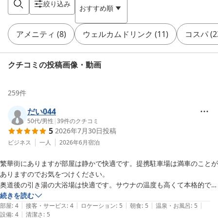
絞り込み
おすすめ順
アメニティ
(
8
)
ウェルカムドリンク
(
11
)
コスパ
(
2
クチコミの投稿画像・動画
259
件
だい044
50代
/
男性
|
39
件のクチコミ
5
2026年7月30日
投稿
ビジネス
一人
2026年6月
宿泊
繁華街にありますが部屋は静かで快適です。提携駐車場は満車のことが
ありますのでお気をつけください。

奥道後の引き湯の大浴場は快適です。サウナの温度も高くて本格的でし
た。眺望抜群のレストランの朝食もメニュー豊富で良かったです
続きを読む
|
|
|
|
|
部屋
:
4
接客・サービス
:
4
ロケーション
:
5
朝食
:
5
温泉・お風呂
:
5
|
設備
:
4
清潔さ
:
5