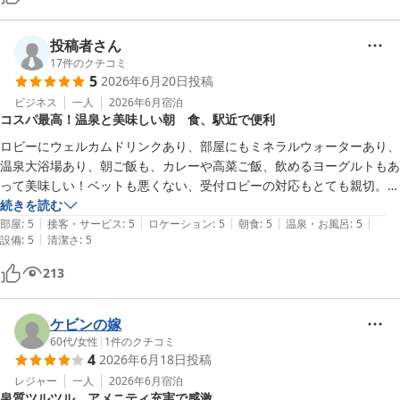
ご当地モノもある

大街道商店街の真ん中にあるので買い出しに便利

投稿者さん
17
件のクチコミ
5
2026年6月20日
投稿
ビジネス
一人
2026年6月
宿泊
コスパ最高！温泉と美味しい朝 食、駅近で便利
ロビーにウェルカムドリンクあり、部屋にもミネラルウォーターあり、
温泉大浴場あり、朝ご飯も、カレーや高菜ご飯、飲めるヨーグルトもあ
って美味しい！ベットも悪くない、受付ロビーの対応もとても親切。場
所も大街道の駅からすぐ。飲み屋街にも近い。私は色々全国を出張して
続きを読む
|
|
|
|
|
ますが、このホテルのコスパの良さは日本トップレベルです。本当にお
部屋
:
5
接客・サービス
:
5
ロケーション
:
5
朝食
:
5
温泉・お風呂
:
5
|
設備
:
5
清潔さ
:
5
勧めです。
213
ケビンの嫁
60代
/
女性
|
1
件のクチコミ
4
2026年6月18日
投稿
レジャー
一人
2026年6月
宿泊
泉質ツルツル、アメニティ充実で感激