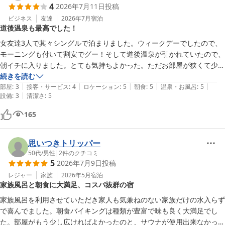
4
2026年7月11日
投稿
ビジネス
友達
2026年7月
宿泊
道後温泉も最高でした！
女友達3人で其々シングルで泊まりました。ウィークデーでしたので、
モーニングも付いて割安でグー！そして道後温泉が引かれていたので、
朝イチに入りました。とても気持ちよかった。ただお部屋が狭くて少し
圧迫感は否めなかった。でもこのプライスですし寝るだけでしたので、
続きを読む
|
|
|
|
|
まあ、良しと！

部屋
:
3
接客・サービス
:
4
ロケーション
:
5
朝食
:
5
温泉・お風呂
:
5
|
設備
:
3
清潔さ
:
5
延長コードも嬉しかった。

ウェルカムドリンクも嬉しかったですね！
165
思いつきトリッパー
50代
/
男性
|
2
件のクチコミ
5
2026年7月9日
投稿
レジャー
家族
2026年5月
宿泊
家族風呂と朝食に大満足、コスパ抜群の宿
家族風呂を利用させていただき家人も気兼ねのない家族だけの水入らず
で喜んでました。朝食バイキングは種類が豊富で味も良く大満足でし
た。部屋がもう少し広ければよかったのと、サウナが使用出来なかった