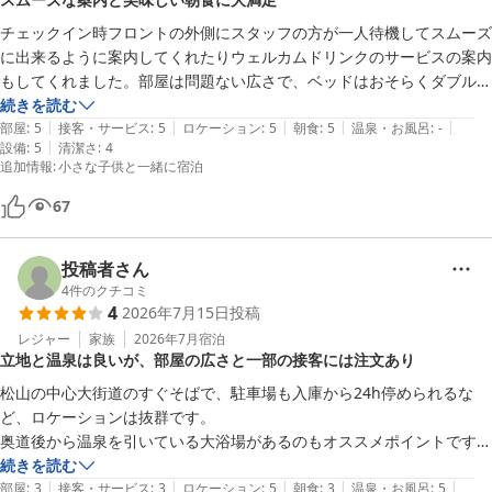
チェックイン時フロントの外側にスタッフの方が一人待機してスムーズ
に出来るように案内してくれたりウェルカムドリンクのサービスの案内
もしてくれました。部屋は問題ない広さで、ベッドはおそらくダブルと
セミダブルが置いてあるツインでした。子供添い寝だったのでその部屋
続きを読む
|
|
|
|
|
を用意してくれたのかもしれません。激安ホテルだったので朝食は期待
部屋
:
5
接客・サービス
:
5
ロケーション
:
5
朝食
:
5
温泉・お風呂
:
-
|
設備
:
5
清潔さ
:
4
してなかったのですが品数もそれなりにあり、美味しかったです。朝食
追加情報
:
小さな子供と一緒に宿泊
会場外にはカップラーメンやスナック菓子の自販機もありました。繁華
街で夜はうるさいかなと思いましたが、静かに眠ることが出来ました。
67
投稿者さん
4
件のクチコミ
4
2026年7月15日
投稿
レジャー
家族
2026年7月
宿泊
立地と温泉は良いが、部屋の広さと一部の接客には注文あり
松山の中心大街道のすぐそばで、駐車場も入庫から24h停められるな
ど、ロケーションは抜群です。

奥道後から温泉を引いている大浴場があるのもオススメポイントです。

ツインの部屋を予約しましたが、シングルの部屋にエクストラベッドを
続きを読む
|
|
|
|
|
無理やり入れ込んでいる感じで、荷物の置き場にも困るほどの狭さでし
部屋
:
3
接客・サービス
:
3
ロケーション
:
5
朝食
:
3
温泉・お風呂
:
5