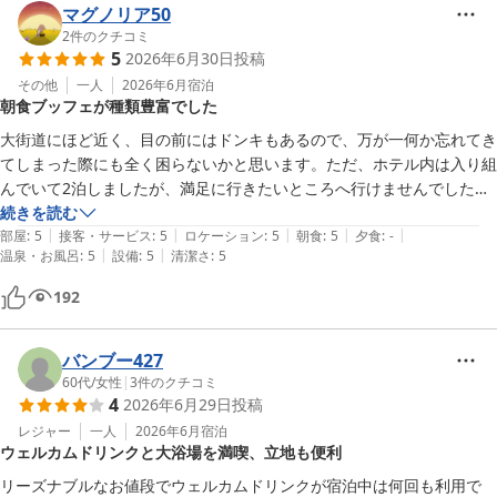
マグノリア50
2
件のクチコミ
5
2026年6月30日
投稿
その他
一人
2026年6月
宿泊
朝食ブッフェが種類豊富でした
大街道にほど近く、目の前にはドンキもあるので、万が一何か忘れてき
てしまった際にも全く困らないかと思います。ただ、ホテル内は入り組
んでいて2泊しましたが、満足に行きたいところへ行けませんでした笑

方向音痴な方は気をつけてください。
続きを読む
|
|
|
|
|
部屋
:
5
接客・サービス
:
5
ロケーション
:
5
朝食
:
5
夕食
:
-
|
|
温泉・お風呂
:
5
設備
:
5
清潔さ
:
5
192
バンブー427
60代
/
女性
|
3
件のクチコミ
4
2026年6月29日
投稿
レジャー
一人
2026年6月
宿泊
ウェルカムドリンクと大浴場を満喫、立地も便利
リーズナブルなお値段でウェルカムドリンクが宿泊中は何回も利用で