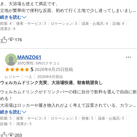
き、大浴場も使えて満足です。

立地が繁華街で便利な反面、初めて行く土地で少し迷ってしまいまし
た。

続きを読む
|
|
|
|
|
また夜もやや騒がしい声が外から聞こえたり、館内の方のお話し声が聞
部屋
:
4
接客・サービス
:
5
ロケーション
:
3
温泉・お風呂
:
4
設備
:
4
清潔さ
:
4
こえたりしました。許容範囲内でしたがそこが少し残念でした。

大浴場は小さめでしたがいいお湯でした。

176
エレベーターをキーカードをかざさないといけないという説明を聞いて
なかったので入室する時に他のお客様に教えていただきました。どこか
MANZO61
に書いてあったかもしれませんが老眼ゆえ見つからず少し戸惑いまし
30代
/
男性
|
6
件のクチコミ
た。

5
2026年6月25日
投稿
色々書きましたが、総合的にはゆっくりくつろげました。

レジャー
一人
2026年6月
宿泊
ありがとうございました。
ウェルカムドリンク充実、大浴場快適、朝食眺望良し
ウェルカムドリンクがドリンクバーの様に自分で飲料を選んで自由に飲
める！

大浴場はロッカーや履き物入れがよく考えて設置されている、カランや
シャワーが使いやすい

続きを読む
|
|
|
|
|
部屋はきれいで良かった

部屋
:
5
接客・サービス
:
5
ロケーション
:
5
朝食
:
5
温泉・お風呂
:
5
|
設備
:
5
清潔さ
:
5
朝食バイキングは窓際だと松山城を観ながら食べることが出来るし、ご
飯、パン両方あるし

203