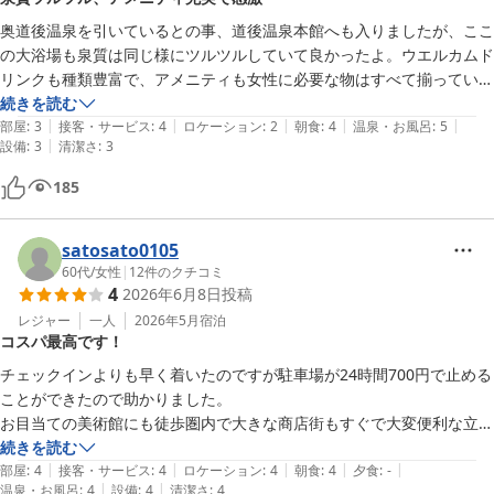
奥道後温泉を引いているとの事、道後温泉本館へも入りましたが、ここ
の大浴場も泉質は同じ様にツルツルしていて良かったよ。ウエルカムド
リンクも種類豊富で、アメニティも女性に必要な物はすべて揃ってい
て、フェイスパックシートまであって感激。
続きを読む
|
|
|
|
|
部屋
:
3
接客・サービス
:
4
ロケーション
:
2
朝食
:
4
温泉・お風呂
:
5
|
設備
:
3
清潔さ
:
3
185
satosato0105
60代
/
女性
|
12
件のクチコミ
4
2026年6月8日
投稿
レジャー
一人
2026年5月
宿泊
コスパ最高です！
チェックインよりも早く着いたのですが駐車場が24時間700円で止める
ことができたので助かりました。

お目当ての美術館にも徒歩圏内で大きな商店街もすぐで大変便利な立地
でした。

続きを読む
|
|
|
|
|
お部屋は一人で滞在するには充分で、とても清潔感があり良かったで
部屋
:
4
接客・サービス
:
4
ロケーション
:
4
朝食
:
4
夕食
:
-
|
|
温泉・お風呂
:
4
設備
:
4
清潔さ
:
4