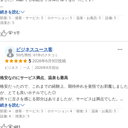
バイキングはヨーグルトや旬のもの、ひじきの煮物など和食も飲み物も
続きを読む
|
|
|
|
|
豊富な老若男女に対応した多様さで、窓が多い明るく開放的な空間の中
部屋
:
5
接客・サービス
:
5
ロケーション
:
5
温泉・お風呂
:
5
設備
:
5
清潔さ
:
5
ゆったりできました。

1
千
接客も親切で、お出迎えしてくれているような入り口のライオン像がと
ても格好良くて印象に残りました。
ビジネスユース客
50代
/
男性
|
61
件のクチコミ
5
2026年6月9日
投稿
ビジネス
一人
2026年6月
宿泊
格安なのにサービス満点、温泉も最高
格安だったので、これまでの経験上、期待外れを覚悟でお邪魔しました
が、とても良いホテルでした◎

所々に古さを感じる部分はありましたが、サービスは満点でした。

アメニティ充実、ドリンクサービス、道後温泉直引きの温泉は温度も良
続きを読む
|
|
|
|
|
く、サウナ付き。立地も繁華街にあって、室内の清潔感もあり、スタッ
部屋
:
4
接客・サービス
:
5
ロケーション
:
4
朝食
:
3
温泉・お風呂
:
5
|
設備
:
4
清潔さ
:
5
フさんの対応も丁寧。

ホテルであまり眠れない僕もしっかりおやすみ出来ました。

481