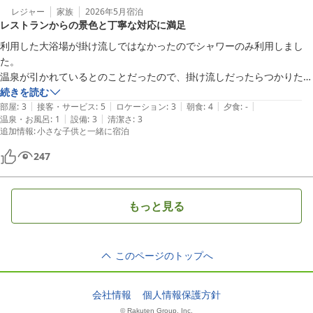
レジャー
家族
2026年5月
宿泊
レストランからの景色と丁寧な対応に満足
利用した大浴場が掛け流しではなかったのでシャワーのみ利用しまし
た。

温泉が引かれているとのことだったので、掛け流しだったらつかりたか
ったです。

続きを読む
|
|
|
|
|
部屋からのロケーションは美しいものではなかったのですが、レストラ
部屋
:
3
接客・サービス
:
5
ロケーション
:
3
朝食
:
4
夕食
:
-
|
|
温泉・お風呂
:
1
設備
:
3
清潔さ
:
3
ンからの松山城は嬉しい景色でした。

追加情報
:
小さな子供と一緒に宿泊
フロントの方の対応はとても丁寧で、フリードリンクもありがたかった
です。

247
何かの折にはまたリピートさせていただきます。

ありがとうございました。
もっと見る
このページのトップへ
会社情報
個人情報保護方針
© Rakuten Group, Inc.