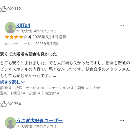
112
KJJTo4
50代
/
女性
|
4
件のクチコミ
4
2026年6月4日
投稿
レジャー
一人
2026年5月
宿泊
安くて大浴場も朝食も良かった
とても安く泊まれました。でも大浴場も良かったですし、朝食も普通の
ビジネスホテルの内容で、悪くなかったです。朝食会場のスタッフさん
もとても感じ良かったです。

案内を見ないと少し迷子になってしまいそうですが、ご愛嬌で、

続きを読む
|
|
|
|
|
マッサージ機、最新ではないですが、嬉しかったです。旅の疲れをほぐ
部屋
:
4
接客・サービス
:
4
ロケーション
:
4
朝食
:
4
夕食
:
-
|
|
温泉・お風呂
:
4
設備
:
4
清潔さ
:
4
してもらいました。

ちょっとびっくりしたのが、2階のレディースフロアに泊まったのです
754
が、何度か男性とバッテングしました。

また、泊まろうと思いました。

その時は、よろしくお願いします。

うさぎ大好きユーザー
30代
/
男性
|
7
件のクチコミ