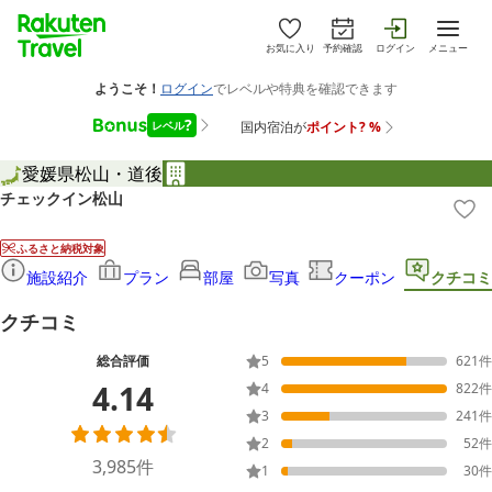
お気に入り
予約確認
ログイン
メニュー
愛媛県
松山・道後
チェックイン松山
ふるさと納税対象
施設紹介
プラン
部屋
写真
クーポン
クチコミ
クチコミ
総合評価
5
621
件
4.14
4
822
件
3
241
件
2
52
件
3,985
件
1
30
件