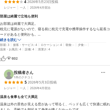
4
2026年5月23日
投稿
レジャー
一人
2026年4月
宿泊
部屋は綺麗で立地も便利
お部屋は綺麗で大満足。

枕元に電源がないので、寝る前に枕元で充電や携帯操作するなら延長コ
ードがあると便利かも。

立地については居酒屋他飲食店が近くにたくさんあるので、素泊まりす
続きを読む
|
|
|
|
|
部屋
:
3
接客・サービス
:
4
ロケーション
:
4
朝食
:
-
夕食
:
-
|
|
温泉・お風呂
:
4
設備
:
4
清潔さ
:
4
802
投稿者さん
1
件のクチコミ
5
2026年5月3日
投稿
レジャー
一人
2026年4月
宿泊
温泉も食事も全て大満足
温泉は外の景色が見える窓があって明るく、ベッドも広くて快適に眠れ
ました。高齢でも朝起きて身体が痛くなかったです。
