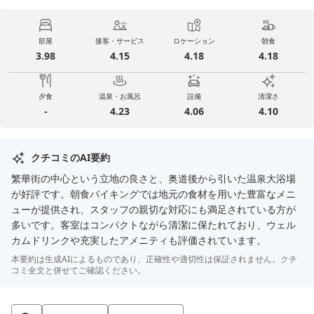
部屋
接客・サービス
ロケーション
朝食
3.98
4.15
4.18
4.18
夕食
温泉・お風呂
設備
清潔さ
-
4.23
4.06
4.10
クチコミのAI要約
繁華街の中心という立地の良さと、奥道後から引いた温泉大浴場
が好評です。朝食バイキングでは地元の食材を用いた豊富なメニ
ューが提供され、スタッフの親切な対応にも満足されている方が
多いです。客室はコンパクトながら清潔に保たれており、ウェル
カムドリンクや充実したアメニティも評価されています。
本要約は生成AIによるものであり、正確性や適切性は保証されません。クチ
コミ全文と併せてご確認ください。