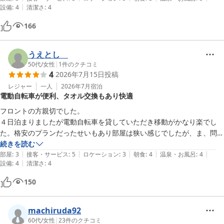
|
設備
:
4
清潔さ
:
4
た。

朝食の係りのおばさまが、他のお客様に強い口調で話されているのが、
166
とても気になりました。
うえとし
50代
/
女性
|
1
件のクチコミ
4
2026年7月15日
投稿
レジャー
一人
2026年7月
宿泊
電動自転車が便利、タオル交換もあり快適
フロントの方親切でした。

４日泊まりましたが電動自転車を貸していただき移動がかなり楽でし
た。格安のプランだったせいもあり部屋は狭い感じでしたが、ま、問題
はなかったです。連泊の際、掃除なしにすると少し料金が返却されるシ
続きを読む
|
|
|
|
|
ステムがあります。

部屋
:
3
接客・サービス
:
5
ロケーション
:
3
朝食
:
4
温泉・お風呂
:
4
|
設備
:
4
清潔さ
:
4
タオルは毎日交換していただきお水もいただけたのはよかったと思いま
す。
150
machiruda92
60代
/
女性
|
23
件のクチコミ