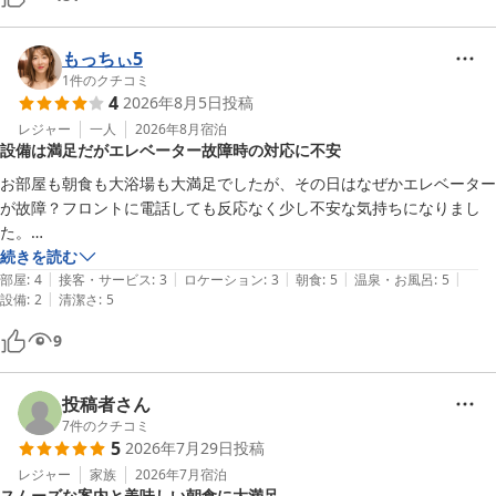
全然オススメ出来るホテルです。
もっちぃ5
1
件のクチコミ
4
2026年8月5日
投稿
レジャー
一人
2026年8月
宿泊
設備は満足だがエレベーター故障時の対応に不安
お部屋も朝食も大浴場も大満足でしたが、その日はなぜかエレベーター
が故障？フロントに電話しても反応なく少し不安な気持ちになりまし
た。

機械なので仕方ない部分もありますが、対応次第で良い思い出にもなる
続きを読む
|
|
|
|
|
様な出来事かなと思い星4にしました。
部屋
:
4
接客・サービス
:
3
ロケーション
:
3
朝食
:
5
温泉・お風呂
:
5
|
設備
:
2
清潔さ
:
5
9
投稿者さん
7
件のクチコミ
5
2026年7月29日
投稿
レジャー
家族
2026年7月
宿泊
スムーズな案内と美味しい朝食に大満足