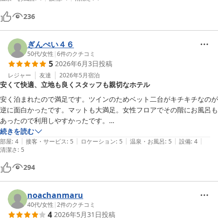
す。

朝食には焼きうどんがあり後でこの辺りのB級グルメだと知り食すれば
236
良かったと後悔でしたw

大浴場は狭かったですがタイミング良く先客がいなかったのでゆっくり
入ることが出来ました。
ぎんぺい４６
50代
/
女性
|
6
件のクチコミ
5
2026年6月3日
投稿
レジャー
友達
2026年5月
宿泊
安くて快適、立地も良くスタッフも親切なホテル
安く泊まれたので満足です。ツインのためベット二台がキチキチなのが
逆に面白かったです。マットも大満足。女性フロアでその階にお風呂も
あったので利用しやすかったです。

また、大街道に近いのでお買い物にもいけましたし、駐車場もわかりや
続きを読む
|
|
|
|
|
すかったです。ホテルのスタッフも優しく丁寧に教えてくださいまし
部屋
:
4
接客・サービス
:
5
ロケーション
:
5
温泉・お風呂
:
5
設備
:
4
清潔さ
:
5
た。

また利用したいホテルです。
294
noachanmaru
40代
/
女性
|
2
件のクチコミ
4
2026年5月31日
投稿