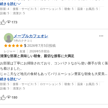
のが残念でした。でも全体的にクオリティは高くコスパはかなり良いと
続きを読む
|
|
|
|
|
思います。年に1回以上のリピーターです。
部屋
:
4
接客・サービス
:
5
ロケーション
:
5
朝食
:
5
温泉・お風呂
:
5
|
設備
:
5
清潔さ
:
5
173
メープルカフェオレ
1
件のクチコミ
5
2026年7月5日
投稿
レジャー
友達
2026年5月
宿泊
清潔な部屋と美味しい朝食、親切な接客に大満足
お部屋は丁寧にお掃除されており、コンパクトながら使い勝手が良く落
ち着けました。

じゃこ天など地元の食材もあってバリエーション豊富な朝食も大変美味
しくついつい食べ過ぎてしまいました。

続きを読む
|
|
|
|
|
繁華街ど真ん中の立地で便利だけど騒音はどうかな…と不安がありまし
部屋
:
5
接客・サービス
:
5
ロケーション
:
5
朝食
:
5
温泉・お風呂
:
5
|
設備
:
5
清潔さ
:
5
たが熟睡でした。

何よりお会いしたスタッフの皆さんが本当に親切で、また松山に泊まる
180
際には是非使わせていただきたいです。