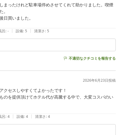
しまったけれど駐車場停めさせてくれて助かりました。喫煙
。

後日買いました。

|
|
風呂
:
-
設備
:
5
清潔さ
:
5
不適切なクチコミを報告する
2026年6月23日
投稿
アクセスしやすくてよかったです！

ものを提供頂けてホテル代が高騰する中で、大変コスパのい
|
|
風呂
:
4
設備
:
4
清潔さ
:
4