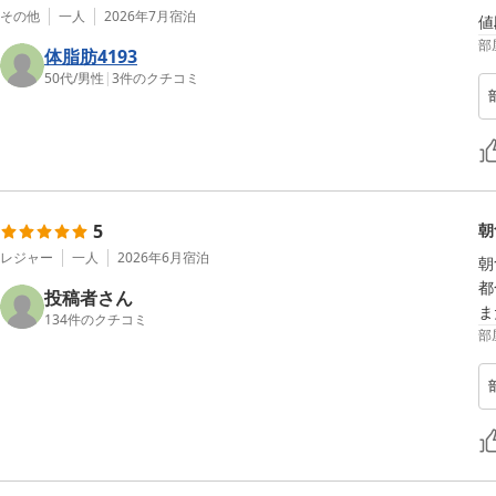
その他
一人
2026年7月
宿泊
値
部
体脂肪4193
50代
/
男性
|
3
件のクチコミ
5
朝
レジャー
一人
2026年6月
宿泊
朝
都
投稿者さん
ま
134
件のクチコミ
部