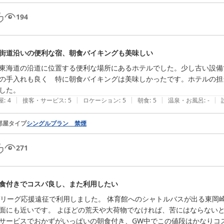
194
街道沿いの便利な宿、朝食バイキングも美味しい
東海道の沿道に位置する便利な場所にあるホテルでした。少し古い設備
の手入れも良く　特に朝食バイキングは美味しかったです。ホテルの担
した。
|
|
|
|
|
屋
:
4
接客・サービス
:
5
ロケーション
:
5
朝食
:
5
温泉・お風呂
:
-
部屋タイプ
シングルプラン 禁煙
271
食付きでコスパ良し、また利用したい
Vリーグ応援遠征で利用しました。 体育館へのシャトルバスが出る東岡
面にも近いです。 よほどの荒天や大荷物でなければ、苦にはならない
サービスでおかずがいっぱいの朝食付き、GW中でこの値段はかなりコ