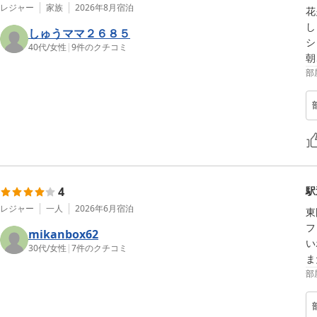
レジャー
家族
2026年8月
宿泊
花
し
しゅうママ２６８５
シ
40代
/
女性
|
9
件のクチコミ
朝
部
4
駅
レジャー
一人
2026年6月
宿泊
東
フ
mikanbox62
い
30代
/
女性
|
7
件のクチコミ
ま
部