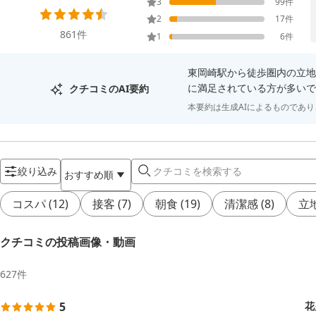
3
99
件
2
17
件
861
件
1
6
件
東岡崎駅から徒歩圏内の立地
に満足されている方が多いで
クチコミのAI要約
本要約は生成AIによるものであ
絞り込み
おすすめ順
コスパ
(
12
)
接客
(
7
)
朝食
(
19
)
清潔感
(
8
)
立
クチコミの投稿画像・動画
627
件
5
花