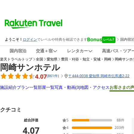
国内宿泊
交通＋宿
レンタカー
高速バス・ツア
楽天トラベルトップ
全国
愛知県
豊田・刈谷・知立・安城・岡崎
岡崎サンホ
岡崎サンホテル
4.07
(
861
件
)
〒
444-0038 愛知県 岡崎市伝馬通2-22
施設紹介
プラン一覧
部屋一覧
写真・動画
(3)
地図・アクセス
お客さまの
クチコミ
総合評価
5
88
件
4.07
4
203
件