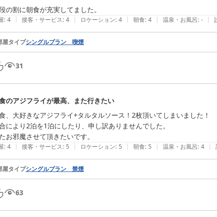
段の割に朝食が充実してました。
|
|
|
|
|
屋
:
4
接客・サービス
:
4
ロケーション
:
4
朝食
:
4
温泉・お風呂
:
-
部屋タイプ
シングルプラン 喫煙
31
食のアジフライが最高、また行きたい
食、大好きなアジフライ+タルタルソース！2枚頂いてしまいました！

合により2泊を1泊にしたり、申し訳ありませんでした。

たお邪魔させて頂きたいです。
|
|
|
|
|
屋
:
4
接客・サービス
:
5
ロケーション
:
5
朝食
:
5
温泉・お風呂
:
4
部屋タイプ
シングルプラン 禁煙
63