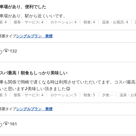
車場があり、便利でした
車場があり、駅から近くいいです。
|
|
|
|
|
屋
:
4
接客・サービス
:
4
ロケーション
:
4
朝食
:
4
温泉・お風呂
:
4
部屋タイプ
シングルプラン 禁煙
132
スパ最高！朝食もしっかり美味しい
事も関係で岡崎で遅くなる時は利用させていただいてます。コスパ最高
|
|
|
|
|
屋
:
5
接客・サービス
:
4
ロケーション
:
5
朝食
:
5
夕食
:
-
温泉・お
部屋タイプ
シングルプラン 禁煙
161