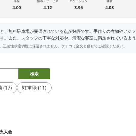
部屋
接客・サービス
ロケーション
朝食
4.00
4.12
3.95
4.08
と、無料駐車場が完備されている点が好評です。手作りの煮物やアジフ
す。また、スタッフの丁寧な対応や、清潔な客室に満足されているよう
り、正確性や適切性は保証されません。クチコミ全文と併せてご確認ください。
検索
地
(
17
)
駐車場
(
11
)
火大会