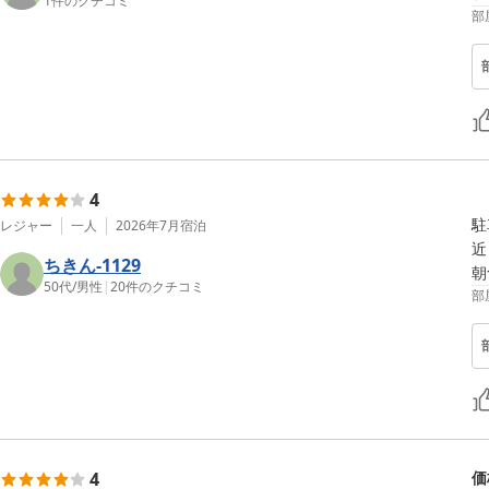
1
件のクチコミ
部
4
駐
レジャー
一人
2026年7月
宿泊
近
ちきん-1129
朝
50代
/
男性
|
20
件のクチコミ
部
4
価