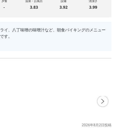
夕食
温泉・お風呂
設備
清潔さ
-
3.83
3.92
3.99
ライ、八丁味噌の味噌汁など、朝食バイキングのメニュー
です。
2026年8月2日
投稿