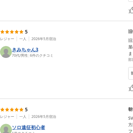
5
旧
レジャー
一人
2026年5月
宿泊
旧
屋
きみちゃん3
ま
70代
/
男性
|
6
件のクチコミ
部
5
朝
レジャー
一人
2026年5月
宿泊
S
方
ソロ遠征初心者
フ