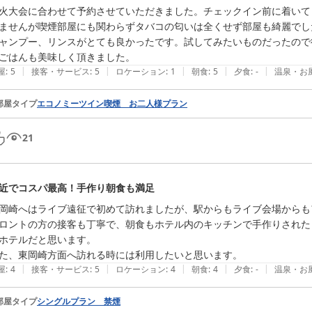
火大会に合わせて予約させていただきました。チェックイン前に着いて
ませんが喫煙部屋にも関わらずタバコの匂いは全くせず部屋も綺麗でした
ャンプー、リンスがとても良かったです。試してみたいものだったので
ごはんも美味しく頂きました。
|
|
|
|
|
屋
:
5
接客・サービス
:
5
ロケーション
:
1
朝食
:
5
夕食
:
-
温泉・お
部屋タイプ
エコノミーツイン喫煙 お二人様プラン
21
近でコスパ最高！手作り朝食も満足
岡崎へはライブ遠征で初めて訪れましたが、駅からもライブ会場からも
ロントの方の接客も丁寧で、朝食もホテル内のキッチンで手作りされた
ホテルだと思います。

た、東岡崎方面へ訪れる時には利用したいと思います。
|
|
|
|
|
屋
:
4
接客・サービス
:
5
ロケーション
:
4
朝食
:
4
夕食
:
-
温泉・お
部屋タイプ
シングルプラン 禁煙