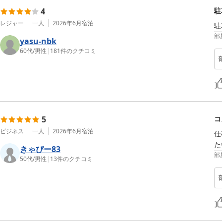
4
駐
レジャー
一人
2026年6月
宿泊
駐
部
yasu-nbk
60代
/
男性
|
181
件のクチコミ
5
コ
ビジネス
一人
2026年6月
宿泊
仕
きゃぴー83
部
50代
/
男性
|
13
件のクチコミ