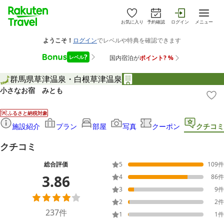
お気に入り
予約確認
ログイン
メニュー
群馬県
草津温泉・白根
草津温泉
小さなお宿 みとも
ふるさと納税対象
施設紹介
プラン
部屋
写真
クーポン
クチコミ
クチコミ
総合評価
5
109
件
3.86
4
86
件
3
9
件
2
2
件
237
件
1
1
件