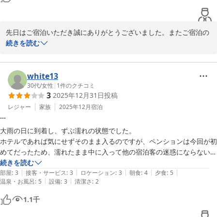
先日はご宿泊いただき誠にありがとうございました。またご宿泊の
ご感想をいただきありがとうございます。

続きを読む
おもちゃ、とてもかわいいお嬢様に使っていただけてよかったで
す。助かったとおっしゃっていただき、うれしいです。

貸切風呂もご家族で楽しんでいただけて大変うれしく思います。

white13
とてもご挨拶が上手でしっかりされているお嬢様の健やかな成長を
30代
/
女性
|
1
件のクチコミ
3
2025年12月31日
投稿
お祈りしております。また機会がございましたらお会いできる日を
心よりお待ちしております。

レジャー
家族
2025年12月
宿泊
…
このたびは本当にありがとうございました。
大雨の日に到着し、ずぶ濡れの状態でした。

2025-08-14
ホテルであれば気にせずそのまま入るのですが、ペンションは今回が初
めてだったため、濡れたまま中に入って他の宿泊客の迷惑にならない
か、廊下を濡らしてしまわないかと不安になりました。

続きを読む
|
|
|
|
|
濡れたまま入って大丈夫ですとか、こちらに荷物を置いてくださいなど
部屋
:
3
接客・サービス
:
3
ロケーション
:
3
朝食
:
4
夕食
:
5
|
|
温泉・お風呂
:
5
設備
:
3
清潔さ
:
2
の案内をハッキリされるわけでもなく、玄関でどうしていいかわからず
立ったまま、とても困惑しました。

1.1
千
お食事については、サラダのドレッシングが少しかかりすぎているよう