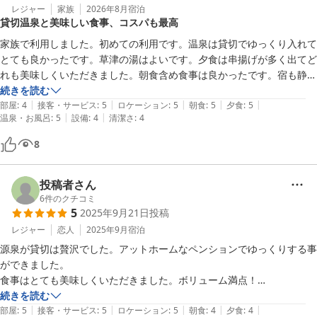
レジャー
家族
2026年8月
宿泊
貸切温泉と美味しい食事、コスパも最高
家族で利用しました。初めての利用です。温泉は貸切でゆっくり入れて
とても良かったです。草津の湯はよいです。夕食は串揚げが多く出てど
れも美味しくいただきました。朝食含め食事は良かったです。宿も静か
で良かったです。宿の方の対応も良かったです。この内容で料金も安く
続きを読む
|
|
|
|
|
また利用したいです。
部屋
:
4
接客・サービス
:
5
ロケーション
:
5
朝食
:
5
夕食
:
5
|
|
温泉・お風呂
:
5
設備
:
4
清潔さ
:
4
8
投稿者さん
6
件のクチコミ
5
2025年9月21日
投稿
レジャー
恋人
2025年9月
宿泊
源泉が貸切は贅沢でした。アットホームなペンションでゆっくりする事
ができました。

食事はとても美味しくいただきました。ボリューム満点！

お値段も含めて大満足です。

続きを読む
|
|
|
|
|
ふるさと納税を利用したのでお得感満載でした。
部屋
:
5
接客・サービス
:
5
ロケーション
:
5
朝食
:
4
夕食
:
4