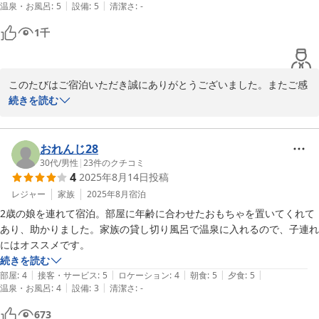
|
|
温泉・お風呂
:
5
設備
:
5
清潔さ
:
-
1
千
このたびはご宿泊いただき誠にありがとうございました。またご感
想をお寄せいただき感謝いたします。

続きを読む
源泉かけ流しの貸切風呂、ご堪能いただき大変うれしく思います。
ゆっくりしていただけたとお聞きし、ほっといたしました。

お食事も気に入っていただけて、料理人のオーナーもとても喜んで
おれんじ28
おりました。

30代
/
男性
|
23
件のクチコミ
4
2025年8月14日
投稿
ご満足いただけたとおっしゃっていただき光栄です。

ふるさと納税を活用したご宿泊に当宿をお選びいただきありがとう
レジャー
家族
2025年8月
宿泊
ございました。また機会がございましたらお会いできる日を心より
2歳の娘を連れて宿泊。部屋に年齢に合わせたおもちゃを置いてくれて
お待ちしております。

あり、助かりました。家族の貸し切り風呂で温泉に入れるので、子連れ
このたびは本当にありがとうございました。
にはオススメです。
続きを読む
2025-09-21
|
|
|
|
|
部屋
:
4
接客・サービス
:
5
ロケーション
:
4
朝食
:
5
夕食
:
5
|
|
温泉・お風呂
:
4
設備
:
3
清潔さ
:
-
673