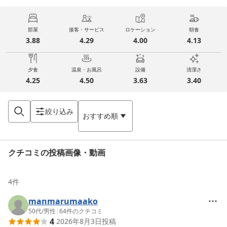
部屋
接客・サービス
ロケーション
朝食
3.88
4.29
4.00
4.13
夕食
温泉・お風呂
設備
清潔さ
4.25
4.50
3.63
3.40
絞り込み
おすすめ順
クチコミの投稿画像・動画
4
件
manmarumaako
50代
/
男性
|
64
件のクチコミ
4
2026年8月3日
投稿