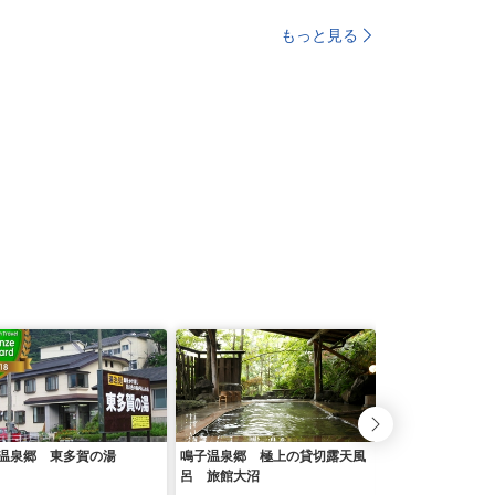
もっと見る
温泉郷 東多賀の湯
鳴子温泉郷 極上の貸切露天風
鳴子温泉 ホテル
呂 旅館大沼