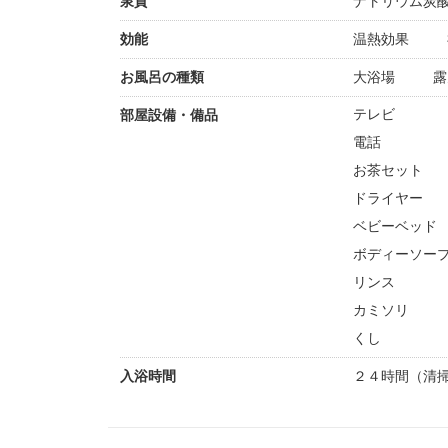
泉質
ナトリウム炭
効能
温熱効果
お風呂の種類
大浴場
露
テレビ
部屋設備・備品
電話
お茶セット
ドライヤー
ベビーベッド
ボディーソー
リンス
カミソリ
くし
入浴時間
２４時間（清