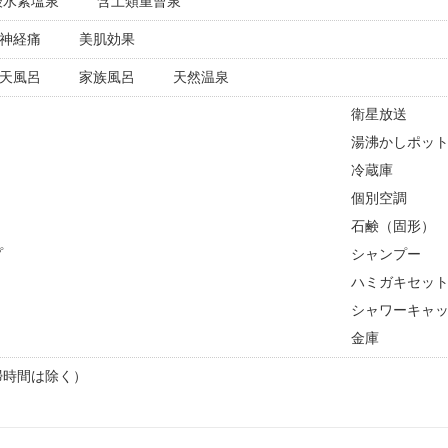
酸水素塩泉
含土類重曹泉
神経痛
美肌効果
天風呂
家族風呂
天然温泉
衛星放送
湯沸かしポッ
冷蔵庫
個別空調
石鹸（固形）
プ
シャンプー
ハミガキセッ
シャワーキャ
金庫
掃時間は除く）