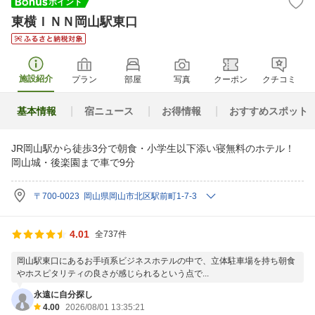
東横ＩＮＮ岡山駅東口
施設紹介
プラン
部屋
写真
クーポン
クチコミ
基本情報
宿ニュース
お得情報
おすすめスポット
JR岡山駅から徒歩3分で朝食・小学生以下添い寝無料のホテル！
岡山城・後楽園まで車で9分
〒700-0023 岡山県岡山市北区駅前町1-7-3
4.01
全737件
岡山駅東口にあるお手頃系ビジネスホテルの中で、立体駐車場を持ち朝食
やホスピタリティの良さが感じられるという点で...
永遠に自分探し
4.00
2026/08/01 13:35:21