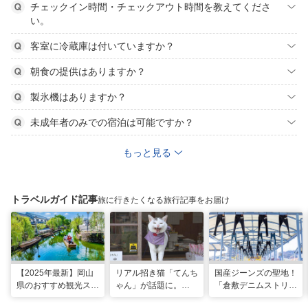
チェックイン時間・チェックアウト時間を教えてくださ
い。
客室に冷蔵庫は付いていますか？
朝食の提供はありますか？
製氷機はありますか？
未成年者のみでの宿泊は可能ですか？
もっと見る
トラベルガイド記事
旅に行きたくなる旅行記事をお届け
【2025年最新】岡山
リアル招き猫「てんち
国産ジーンズの聖地！
県のおすすめ観光スポ
ゃん」が話題に。
「倉敷デニムストリー
ット43選！おもちゃ
1200年以上前に創建
ト」＆「児島ジーンズ