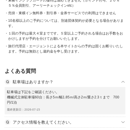
東横インクラブカードの優待は適応できません（ポイント付与、２０％
５％会員割引、アーリーチェックインetc）
売掛・東横イン無料券・割引券・金券サービスでの利用はできません
10名様以上のご予約については、別途団体契約が必要となる場合がありま
す。
１回の予約は最大４室までです。５室以上ご予約される場合はお手数をお
かけしますが予約を分けてお願いいたします。
旅行代理店・エージェントによる本サイトからの予約は固くお断りいたし
ます。予約は無効とし違約金を申し受けます。
よくある質問
駐車場はありますか？
駐車場は下記をご確認ください。
機械式立体駐車場60台：長さ5ｍ/幅1.85ｍ/高さ2ｍ/重さ2.3ｔまで 700
円/1泊
最終更新日：2026-07-15
アクセス情報を教えてください。