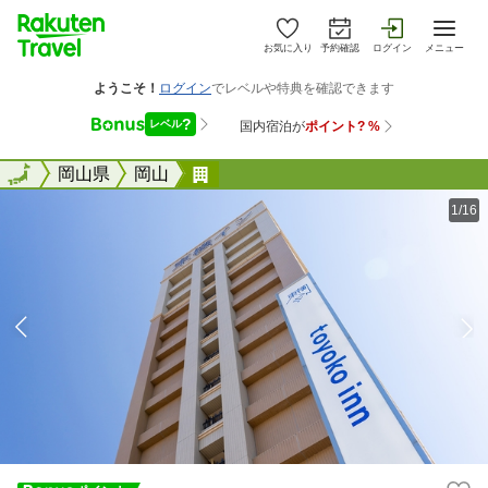
お気に入り
予約確認
ログイン
メニュー
全国
全国
岡山県
岡山
東横ＩＮＮ岡山駅東口
1/16