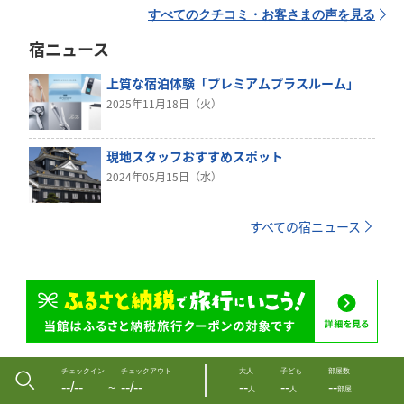
すべてのクチコミ・お客さまの声を見る
宿ニュース
上質な宿泊体験「プレミアムプラスルーム」
2025年11月18日（火）
現地スタッフおすすめスポット
2024年05月15日（水）
すべての宿ニュース
チェックイン
チェックアウト
大人
子ども
部屋数
--/--
--/--
--
--
--
〜
人
人
部屋