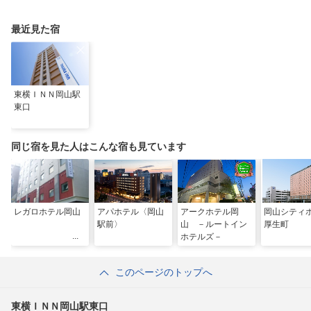
王国など定番から穴場
された、岡山県真庭市
ストリート」で運命の
まで
の由緒ある木山神社を
一着を探す旅
ご紹介
最近見た宿
東横ＩＮＮ岡山駅
東口
同じ宿を見た人はこんな宿も見ています
レガロホテル岡山
アパホテル〈岡山
アークホテル岡
岡山シティ
駅前〉
山 －ルートイン
厚生町
ホテルズ－
このページのトップへ
東横ＩＮＮ岡山駅東口