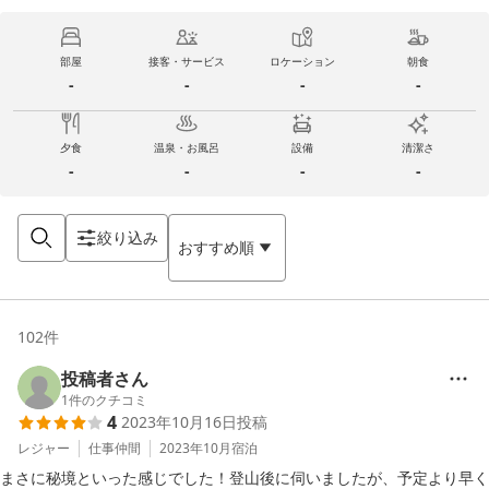
部屋
接客・サービス
ロケーション
朝食
-
-
-
-
夕食
温泉・お風呂
設備
清潔さ
-
-
-
-
絞り込み
おすすめ順
102
件
投稿者さん
1
件のクチコミ
4
2023年10月16日
投稿
レジャー
仕事仲間
2023年10月
宿泊
まさに秘境といった感じでした！登山後に伺いましたが、予定より早く