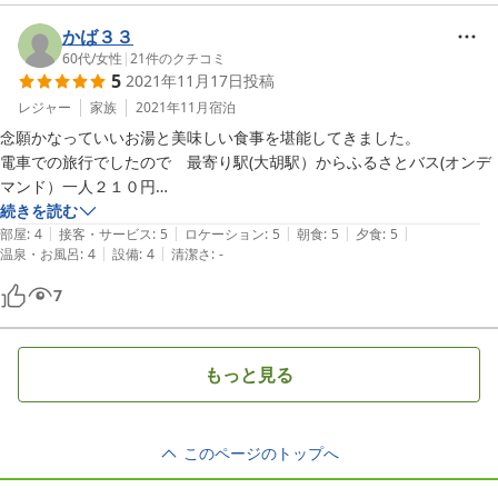
新緑の頃や、初秋あたり、ぬる湯が堪能できて混まない時期を狙ってま
食事：こちらも口コミ通りかそれ以上のボリュームでした（特に夕
た行きたいです。

食）。分かってはいたのに昼食にトンカツを食べてしまい、最後はかな
かば３３
年齢的にもたくさんは食べられないので小食プランとかあったらいい
り苦しかったです（笑）しかしながらバラエティーに富んでいてとても
60代
/
女性
|
21
件のクチコミ
な〜。
5
2021年11月17日
投稿
美味しく頂きました。夕食は個室、朝食は個室内で仕切りを挟んでもう
一組の方々と一緒でした。

レジャー
家族
2021年11月
宿泊
念願かなっていいお湯と美味しい食事を堪能してきました。

部屋：全５室で満室でした。歴史を感じながらも清潔感があり川の音も
電車での旅行でしたので　最寄り駅(大胡駅）からふるさとバス(オンデ
心地良く快適に過ごせました。

マンド）一人２１０円

１５分程乗車で赤城神社【三夜沢）、事前連絡で　迎えに来て頂き　１
続きを読む
風呂：伺った時は露天風呂と内風呂が男女入れ替え制でした（15時〜
|
|
|
|
|
５分で宿に到着。

部屋
:
4
接客・サービス
:
5
ロケーション
:
5
朝食
:
5
夕食
:
5
|
|
18時、18時〜20時位だったと思います）。その後は混浴。22時くらい
温泉・お風呂
:
4
設備
:
4
清潔さ
:
-
静か、川？沢の水音が心地よい　とても良い所です。早速温泉　にごり
まではフロントに電話して空いていれば貸切にしてもらえます。また混
湯のしっとりいい湯です。

7
浴といっても全５室なのでほとんど被りません。夜中はいつでも入れま
５室の旅館ですが、コロナの為か　３室のみの受付だそうで　密になり
す。朝は内風呂が女性専用になっていました。露天風呂は熱湯とぬる湯
ません！食事も夕朝とも個室でしたし温泉も貸し切り状態、夜には電話
２種類あって交互に入ると永遠に入っていられそうな位気持ち良かった
で確認後貸し切りにして頂けました。

もっと見る
です。川（プチ滝）の音も風情がありました。内湯は決して大きくはあ
ご飯が美味しいのも口コミ通りで大満足。希望があるとしたら椅子かソ
りませんが、熱めの風呂で芯から温まります。

ファーがあったらベスト。

宿までが細いクネクネ道で　怖かった。送迎があり助かりました。

総評：女将さんをはじめ宿の方も感じが良くとても気持ちよく過ごせま
このページのトップへ