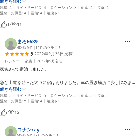
した。お料理は真心こめて作られてあり、長芋の蒸し物など工夫を凝ら
続きを読む
|
|
|
|
|
したメニューもありました。

部屋
:
4
接客・サービス
:
4
ロケーション
:
3
朝食
:
4
夕食
:
4
|
|
温泉・お風呂
:
4
設備
:
4
清潔さ
:
-
お風呂は広くないですが、何といっても源泉垂れ流しが温泉好きにはた
まらないです。
1
11
まろ6639
40代
/
女性
|
11
件のクチコミ
5
2022年9月26日
投稿
レジャー
家族
2022年9月
宿泊
家族3人で宿泊しました。

急な山道を登った終点に宿はありました。車の置き場所に少し悩みまし
たが(フェンス沿いに駐車)、空気の美味しい山間の温泉宿です。

続きを読む
|
|
|
|
|
部屋
:
5
接客・サービス
:
5
ロケーション
:
5
朝食
:
5
夕食
:
5
|
|
温泉・お風呂
:
5
設備
:
4
清潔さ
:
-
年季の入った施設ですが、とても綺麗にされていて清潔です。レビュー
にある通り、朝晩ともに食事の量がすごい！とても美味しいし、女将と
12
お話しながらの朝ごはんは楽しかったです。

屋根のある屋外露天風呂はとても面白かったです。見下ろすと下は滝。
コナンray
洗い場も外とは！冬場はちょっと寒そうですが、それもいい思い出にな
50代
/
女性
|
8
件のクチコミ