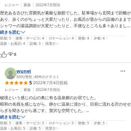
レジャー
家族
2022年7月
宿泊
歴史ある古びた雰囲気が素敵な旅館でした。駐車場から玄関まで距離が
あり、歩くのがちょっと大変だったり、お風呂が昔からの設備のままで
シャワーの湯温調節が大変だったりと、不便なところも多々ありました
が、逆に秘境感を漂わせていて、私たちには良かったです。温泉が炭酸
続きを読む
|
|
|
|
|
水とのことで、入力後は何もつけなくてもお肌がしっとりしてビックリ
部屋
:
5
接客・サービス
:
4
ロケーション
:
4
朝食
:
4
夕食
:
4
|
|
温泉・お風呂
:
4
設備
:
3
清潔さ
:
-
でした。お食事も、昔ながらの手の込んだもので、品数、量も多く、大
変美味しかったです。できれば、山菜盛りだくさんの天ぷらは、美味し
8
かっただけに、最初に出すのではなく、途中で熱々を出してほしかった
です。
wunei
50代
/
男性
|
40
件のクチコミ
5
2022年7月4日
投稿
レジャー
家族
2022年7月
宿泊
秘境という感じの山の奥に有る温泉郷のお宿でした。

昭和の名残を感じながら、静かに温泉に浸かり、目前に流れる沢のせせ
らぎを聞きながら過ごす、贅沢な空間でした。

おかみさんのきめ細やかな心遣いと配慮で、とても快適に過ごせまし
続きを読む
|
|
|
|
|
た。

部屋
:
5
接客・サービス
:
5
ロケーション
:
5
朝食
:
5
夕食
:
5
|
|
温泉・お風呂
:
5
設備
:
5
清潔さ
:
-
お食事も丁寧で豪華でお腹いっぱい。