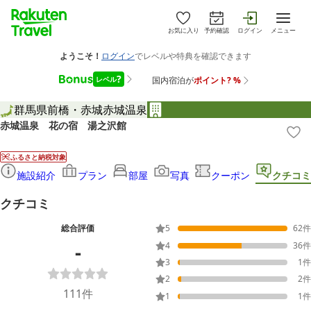
お気に入り
予約確認
ログイン
メニュー
群馬県
前橋・赤城
赤城温泉
赤城温泉 花の宿 湯之沢館
ふるさと納税対象
施設紹介
プラン
部屋
写真
クーポン
クチコミ
クチコミ
総合評価
5
62
件
-
4
36
件
3
1
件
2
2
件
111
件
1
1
件