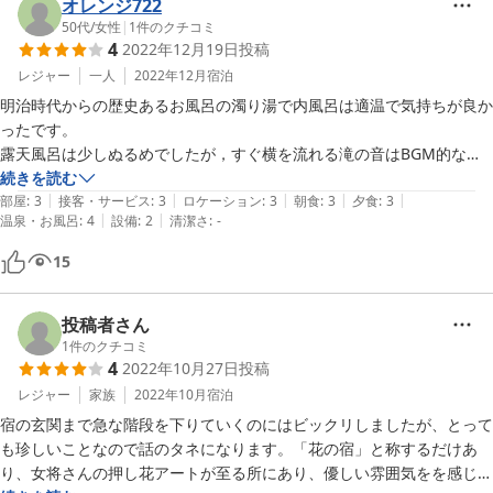
食事も非常においしくボリュームもあります

オレンジ722
芋を擦り流したおかゆみたいな一品や

50代
/
女性
|
1
件のクチコミ
4
2022年12月19日
投稿
朝食の豆乳湯豆腐とか　鮎の塩焼きも豪快なおおきさで

レジャー
一人
2022年12月
宿泊
旅館で食べるメニューとしての安心感と

明治時代からの歴史あるお風呂の濁り湯で内風呂は適温で気持ちが良か
普通より美味しいという期待を超える感じがあります

ったです。

露天風呂は少しぬるめでしたが，すぐ横を流れる滝の音はBGM的な感
山道を登って温泉集落のためだけに移動してくる秘境宿ですが

じで、貸し切りで夜に入った時には鹿の鳴き声も聞こえ、良かったで
続きを読む
行って良かったと思いましたね
|
|
|
|
|
す。

部屋
:
3
接客・サービス
:
3
ロケーション
:
3
朝食
:
3
夕食
:
3
|
|
温泉・お風呂
:
4
設備
:
2
清潔さ
:
-
赤城温泉の濁り湯は入浴後、肌がすべすべになり最高でした。

15
投稿者さん
1
件のクチコミ
4
2022年10月27日
投稿
レジャー
家族
2022年10月
宿泊
宿の玄関まで急な階段を下りていくのにはビックリしましたが、とって
も珍しいことなので話のタネになります。「花の宿」と称するだけあ
り、女将さんの押し花アートが至る所にあり、優しい雰囲気をを感じま