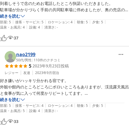
到着しそうで念のためお電話したところ快諾いただきました。

駐車場が分かりづらく手前の共同駐車場に停めましたが、奥の売店のと
ころ？にも駐車可能だったようです。

続きを読む
|
|
|
|
|
温泉は夜に入った時は内湯もぬるくいつまでも浸かっていられるお湯で
部屋
:
5
接客・サービス
:
5
ロケーション
:
4
朝食
:
5
夕食
:
5
|
|
温泉・お風呂
:
4
設備
:
4
清潔さ
:
-
した。朝イチで入浴した際には露天でしたが、温かかったです。

お食事はボリューム満点！食事を終えてしばらく経ってから同行者がど
37
うしてもお腹がすいたとご飯を頂戴してしまいました(((^^;)

日帰りより、是非宿泊をオススメします！

翌日は、雨が降っていたので、駐車場までどうしようかと思っていたら
nao2199
傘を貸して頂き、助かりました。

50代
/
男性
|
110
件のクチコミ
5
2023年9月23日
投稿
機会があったらまたお邪魔いたします。
レジャー
友達
2023年9月
宿泊
好き嫌いがハッキリ分かれる宿です。

外観や館内のところどころにボロいところもありますが、渓流露天風呂
と食事が気に入って何度かリピートしてます。

昼間もなかなかですが、夜になると薄暗い風呂へのアプローチはおどろ
続きを読む
|
|
|
|
|
おどろしさがあり一人だとかなり勇気がいります笑。

部屋
:
5
接客・サービス
:
4
ロケーション
:
4
朝食
:
5
夕食
:
5
|
|
温泉・お風呂
:
5
設備
:
4
清潔さ
:
-
24時間入れる渓流沿いのぬる湯に時の経つのを忘れ、これでもかと言
うくらいの食事のクオリティに驚かされます。

33