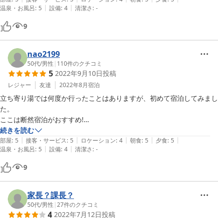
|
|
温泉・お風呂
:
5
設備
:
4
清潔さ
:
-
9
nao2199
50代
/
男性
|
110
件のクチコミ
5
2022年9月10日
投稿
レジャー
友達
2022年8月
宿泊
立ち寄り湯では何度か行ったことはありますが、初めて宿泊してみまし
た。

ここは断然宿泊がおすすめ!

外観や風呂の雰囲気には好き嫌いがハッキリ分かれるでしょうが、料理
続きを読む
|
|
|
|
|
は夕朝食とも大満足です。

部屋
:
5
接客・サービス
:
5
ロケーション
:
4
朝食
:
5
夕食
:
5
|
|
温泉・お風呂
:
5
設備
:
4
清潔さ
:
-
風呂の雰囲気はおどろおどろしい感もありますが、滝に面したぬる湯は
何時間でも入っていられます。

9
女将さんもいい味出してお気に入りの宿の一軒になりました。
家長？課長？
50代
/
男性
|
27
件のクチコミ
4
2022年7月12日
投稿