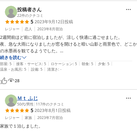
投稿者さん
22
件のクチコミ
5
2023年9月12日
投稿
レジャー
恋人
2023年8月
宿泊
2週間前ほど前に宿泊しましたが、涼しく快適に過ごせました。

夜、急な大雨になりましたが窓を開けると暗い山影と雨景色で、どこか
の水墨画を観てるようでした。

お風呂も秘境好きの私には最高でした！

続きを読む
|
|
|
|
|
エアコンつけなくて久しぶりにぐっすり寝れました。

部屋
:
5
接客・サービス
:
5
ロケーション
:
5
朝食
:
5
夕食
:
5
|
|
温泉・お風呂
:
5
設備
:
5
清潔さ
:
-
新たな避暑地を発見！
28
Ｍｔ ふじ
50代
/
男性
|
117
件のクチコミ
5
2023年8月1日
投稿
レジャー
家族
2023年7月
宿泊
家族で１泊しました。
