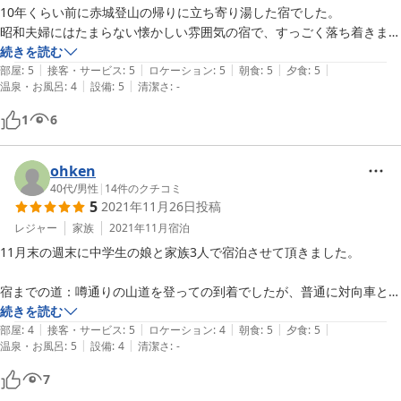
10年くらい前に赤城登山の帰りに立ち寄り湯した宿でした。

昭和夫婦にはたまらない懐かしい雰囲気の宿で、すっごく落ち着きまし
た。

続きを読む
|
|
|
|
|
和洋室は二人ではもったいない広さで、窓からは滝が見え、清潔でとて
部屋
:
5
接客・サービス
:
5
ロケーション
:
5
朝食
:
5
夕食
:
5
|
|
温泉・お風呂
:
4
設備
:
5
清潔さ
:
-
も気持ちが良かったです。

当日の宿泊が二組だったので、声をかけて気兼ねなく夫婦で露天を満喫
1
6
しました。

15時のチェックイン直後、露天は男性に割り当てられており、必然的
に外で体を洗うことになるので、この時期(11月末)はちょっと寒いかも
ohken
しれません。

40代
/
男性
|
14
件のクチコミ
5
2021年11月26日
投稿
露天のぬる湯部分も日が陰るとこの時期は冷たくて入るのに勇気が要り
ます。夜は奥側の温かいお湯のみ堪能しました。

レジャー
家族
2021年11月
宿泊
でも本当に体の芯から温まるいいお湯で、ずっと体がポカポカしていま
11月末の週末に中学生の娘と家族3人で宿泊させて頂きました。

した。

お料理の量については口コミなどで知っていましたが、本当にボリュー
宿までの道：噂通りの山道を登っての到着でしたが、普通に対向車とも
ミーです。食べ応えあります。

すれ違えるので、余程運転に自信が無い方でない限り大丈夫だと思いま
続きを読む
基本、出されたものは残さない主義なのですが、初めてダメかと思いま
|
|
|
|
|
す。駐車場付近でボーリング工事を行っており駐車スペースは少し解り
部屋
:
4
接客・サービス
:
5
ロケーション
:
4
朝食
:
5
夕食
:
5
|
|
した。

温泉・お風呂
:
5
設備
:
4
清潔さ
:
-
難いかもしれませんが、私は工事の方に教えて頂きました。駐車場から
でも美味しくて、ほぼほぼ完食。

宿までは階段があります。

7
女将さんのほっこりした温かみのある感じに癒される宿でした。
