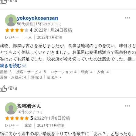
4
yokoyokosansan
50代
/
男性
|
15
件のクチコミ
4
2022年1月24日
投稿
レジャー
一人
2022年1月
宿泊
建物、部屋は古さを感じましたが、食事は地場のものを使い、味付けも
とてもよく美味しくいただきました。お風呂は秘湯感満点で温泉好きの
私はとても満足でした。脱衣所が冷え切っていたのは残念でした。接客
はとても温かく、とても気持ちよく過ごせました。布団の中に、湯たん
続きを読む
|
|
|
|
|
ぽを入れていただけたのは◎でした。
部屋
:
3
接客・サービス
:
5
ロケーション
:
4
朝食
:
4
夕食
:
4
|
|
温泉・お風呂
:
4
設備
:
3
清潔さ
:
-
4
投稿者さん
10
件のクチコミ
5
2022年1月8日
投稿
レジャー
家族
2021年11月
宿泊
宿に向かう途中の赤い階段を下りている最中に「あれ？」と思ったら、