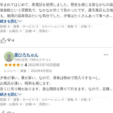
生まれてはじめて、黒電話を使用しました。歴史を感じる昔ながらの温
泉旅館という雰囲気で、なかなか渋くて良かったです。露天風呂も立地
も、秘境の温泉宿みたいな気分でした。夕食はたくさんあって食べきれ
ないほどで、スタッフの方は親切にしてくださいました。
続きを読む
|
|
|
|
|
部屋
:
4
接客・サービス
:
5
ロケーション
:
4
朝食
:
5
夕食
:
5
|
|
温泉・お風呂
:
5
設備
:
4
清潔さ
:
-
4
楽ひろちゃん
70代
/
女性
|
19
件のクチコミ
4
2022年5月10日
投稿
レジャー
家族
2022年4月
宿泊
夕食が凄い。量が多い。なので、昼食は軽めで宿入りするべし。

お風呂が凄い。昭和を感じます。

近くに吊り橋があります。急な階段を降りて行きます。なので、足腰を
鍛えておくと良いです。吊り橋で戻らずに、そのまま進むと大沼に着き
続きを読む
|
|
|
|
|
ます。
部屋
:
3
接客・サービス
:
4
ロケーション
:
4
朝食
:
4
夕食
:
4
|
|
温泉・お風呂
:
4
設備
:
4
清潔さ
:
-