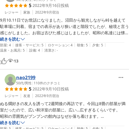
5
2022年9月16日
投稿
りそうです。

レジャー
家族
2022年9月
宿泊
3人で12畳のお部屋を借りましたが、広々として余裕がありました。洗
9月10.11日でお世話になりました。沼田から観光しながら峠を越えて
面所やトイレ、浴室も個室内にあってプライベートが保てるのは嬉しい
駐車場に到着。宿までの表示があり狭い道と階段でしたが、秘境と言う
です。

感じがしました。お宿は古びた感じはしましたが、昭和の私達には懐か
しい感じがしました。露天風呂は滝の音が迫力あり気持ちよく入れまし
続きを読む
窓を開けると山々の緑が綺麗で、滝の音がよく聞こえました。でも不思
|
|
|
|
|
た。食事がとても凄く見た目も味も最高でした。宿の方々もとても話し
部屋
:
4
接客・サービス
:
5
ロケーション
:
4
朝食
:
5
夕食
:
5
|
|
議と耳触りよく、夜もおかげでぐっすり眠れました。

温泉・お風呂
:
5
設備
:
4
清潔さ
:
-
やすくまた泊まりにきたいと思いました。
13
スタッフの方々もとても感じよく、安心感がありました。

また来たいと思う宿でした。

nao2199
女将さんはご高齢のようですが、ぜひお身体に気をつけて永く続けてい
50代
/
男性
|
110
件のクチコミ
ただきたいです。
5
2022年9月10日
投稿
レジャー
友達
2022年9月
宿泊
ぬる燗好きの友人を誘って2週間後の再訪です。今回は8畳の部屋が満
室だったので、広い和洋室の部屋に。広い…広すぎるくらいです。

昭和の雰囲気がプンプンの館内はなぜか落ち着けます。

料理は相変わらず大満足。紹介した友人もよろこんでました!
続きを読む
|
|
|
|
|
部屋
:
5
接客・サービス
:
5
ロケーション
:
4
朝食
:
5
夕食
:
5