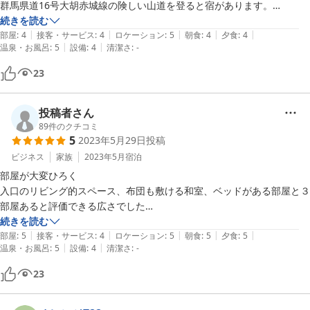
群馬県道16号大胡赤城線の険しい山道を登ると宿があります。

ここからさらに登って大沼方面は冬季封鎖される道です。

続きを読む
|
|
|
|
|
同乗者が車酔いしない様に丁寧に運転する必要があります。

部屋
:
4
接客・サービス
:
4
ロケーション
:
5
朝食
:
4
夕食
:
4
|
|
温泉・お風呂
:
5
設備
:
4
清潔さ
:
-
駐車場は、赤城温泉合同駐車場を利用します。

十分なスペースがあります。

23
外観は古びてますが、宿内は綺麗に清掃されています。

瀬音露天風呂は、大変、良かったです。

投稿者さん
２０：３０からの貸し切り利用で、家族で入る事も出来ました！

89
件のクチコミ
5
2023年5月29日
投稿
夕食・朝食は、ボリュームがありお腹一杯になりました。

ビジネス
家族
2023年5月
宿泊
「また、来たいね♪」と大満足でした。
部屋が大変ひろく

入口のリビング的スペース、布団も敷ける和室、ベッドがある部屋と３
部屋あると評価できる広さでした

続きを読む
|
|
|
|
|
温泉は混浴タイムや貸切タイムなどがあるのですが

部屋
:
5
接客・サービス
:
4
ロケーション
:
5
朝食
:
5
夕食
:
5
|
|
温泉・お風呂
:
5
設備
:
4
清潔さ
:
-
そもそも宿泊者が多くても５組なので　ほぼ貸切で使ってられます

内湯は熱いので　お湯は熱くなければという人は内湯を

23
ぬる湯が好きな人は　滝の音を聞きながら露天を利用しましょう
