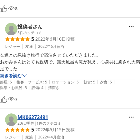
8
投稿者さん
3
件のクチコミ
5
2022年6月10日
投稿
レジャー
友達
2022年6月
宿泊
友達との息抜き旅行で宿泊させていただきました。

おかみさんはとても親切で、露天風呂も滝が見え、心身共に癒され大満
足でした

続きを読む
|
|
|
|
|
夕食は量はかなり多かったのですが和食中心でとても美味しく、お腹い
部屋
:
5
接客・サービス
:
5
ロケーション
:
5
朝食
:
5
夕食
:
5
|
|
温泉・お風呂
:
5
設備
:
4
清潔さ
:
-
っぱいなのに食が進み、動くのが辛いぐらいぱんぱんになりました笑

7
本当に良い思い出になり、久々に大当たりの旅館だったと思います。

またいつか利用させて頂きます
MK06272491
20代
/
男性
|
1
件のクチコミ
5
2022年5月15日
投稿
レジャー
家族
2022年4月
宿泊