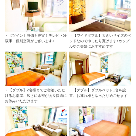
・【ツイン】設備も充実！テレビ・冷
・【ワイドダブル】大きいサイズのベ
蔵庫・個別空調がございます♪
ッドなのでゆったり寛げます♪カップ
ルやご夫婦におすすめです
・【ダブル】2名様までご宿泊いただ
・【ダブル】ダブルベッド1台を設
けるお部屋、広さに余裕があり快適に
置、お連れ様とゆったり過ごせます
お休みいただけます