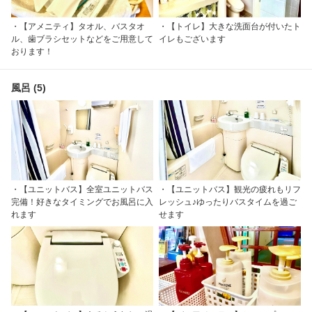
・【アメニティ】タオル、バスタオ
・【トイレ】大きな洗面台が付いたト
ル、歯ブラシセットなどをご用意して
イレもございます
おります！
風呂 (5)
・【ユニットバス】全室ユニットバス
・【ユニットバス】観光の疲れもリフ
完備！好きなタイミングでお風呂に入
レッシュ♪ゆったりバスタイムを過ご
れます
せます