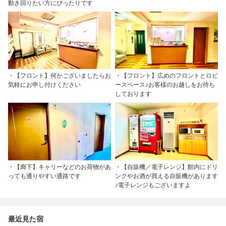
動き回りたい方にぴったりです
・【フロント】何かございましたらお
・【フロント】広めのフロントとロビ
気軽にお申し付けください
ースペース♪お客様のお越しをお待ち
しております
・【廊下】キャリーなどのお荷物があ
・【自販機／電子レンジ】館内にドリ
っても通りやすい通路です
ンクやお酒が買える自販機があります
♪電子レンジもございますよ
最近見た宿