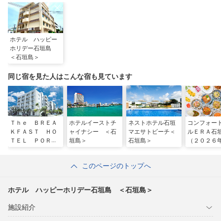
ホテル ハッピー
ホリデー石垣島
＜石垣島＞
同じ宿を見た人はこんな宿も見ています
Ｔｈｅ ＢＲＥＡ
ホテルイーストチ
ネストホテル石垣
コンフォー
ＫＦＡＳＴ ＨＯ
ャイナシー ＜石
マエサトビーチ＜
ルＥＲＡ石
ＴＥＬ ＰＯＲＴ
垣島＞
石垣島＞
（２０２６
Ｏ石垣島＜石垣島
２６日 リ
＞
ド）
このページのトップへ
ホテル ハッピーホリデー石垣島 ＜石垣島＞
施設紹介