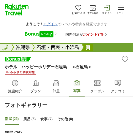
お気に入り
予約確認
ログイン
メニュー
全国
全国
沖縄県
石垣・西表・小浜島
ホテル ハッピー
ホテル ハッピーホリデー石垣島 ＜石垣島＞
写真
施設紹介
プラン
部屋
クーポン
クチコミ
フォトギャラリー
部屋 (26)
風呂 (5)
食事 (7)
その他 (8)
部屋 (26)