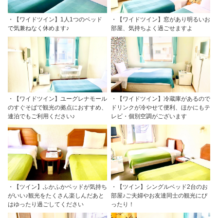
・【ワイドツイン】1人1つのベッド
・【ワイドツイン】窓があり明るいお
で気兼ねなく休めます♪
部屋、気持ちよく過ごせますよ
・【ワイドツイン】ユーグレナモール
・【ワイドツイン】冷蔵庫があるので
のすぐそばで観光の拠点におすすめ、
ドリンクが冷やせて便利、ほかにもテ
連泊でもご利用ください♪
レビ・個別空調がございます
・【ツイン】ふかふかベッドが気持ち
・【ツイン】シングルベッド2台のお
がいい♪観光をたくさん楽しんだあと
部屋♪ご夫婦やお友達同士の観光にぴ
はゆったり過ごしてください
ったり！