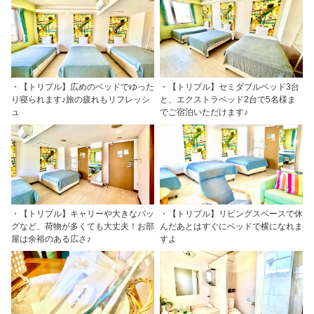
・【トリプル】広めのベッドでゆった
・【トリプル】セミダブルベッド3台
り寝られます♪旅の疲れもリフレッシ
と、エクストラベッド2台で5名様ま
ュ
でご宿泊いただけます♪
・【トリプル】キャリーや大きなバッ
・【トリプル】リビングスペースで休
グなど、荷物が多くても大丈夫！お部
んだあとはすぐにベッドで横になれま
屋は余裕のある広さ♪
すよ