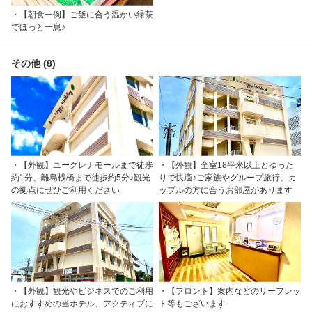
・【朝食一例】ご飯に合う温かい緑茶
でほっと一息♪
その他 (8)
・【外観】ユーグレナモールまで徒歩
・【外観】全室18平米以上とゆった
約1分、離島桟橋まで徒歩約5分♪観光
りで快適♪ご家族やグループ旅行、カ
の拠点にぜひご利用ください
ップルの方に合うお部屋があります
・【外観】観光やビジネスでのご利用
・【フロント】案内などのリーフレッ
におすすめの当ホテル、アクティブに
ト等もございます