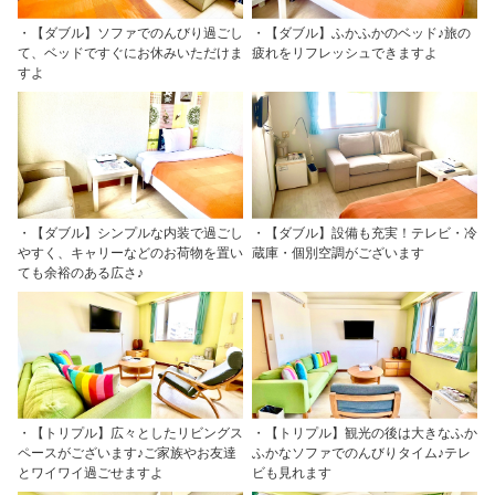
・【ダブル】ソファでのんびり過ごし
・【ダブル】ふかふかのベッド♪旅の
て、ベッドですぐにお休みいただけま
疲れをリフレッシュできますよ
すよ
・【ダブル】シンプルな内装で過ごし
・【ダブル】設備も充実！テレビ・冷
やすく、キャリーなどのお荷物を置い
蔵庫・個別空調がございます
ても余裕のある広さ♪
・【トリプル】広々としたリビングス
・【トリプル】観光の後は大きなふか
ペースがございます♪ご家族やお友達
ふかなソファでのんびりタイム♪テレ
とワイワイ過ごせますよ
ビも見れます