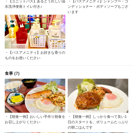
・【ユニットバス】あるとうれしい温
・【バスアメニティ】シャンプー・コ
水洗浄便座トイレ付き♪
ンディショナー・ボディソープもござ
います
・【バスアメニティ】お好きな香りの
ものをお使いください
食事 (7)
・【朝食一例】おいしい手作り朝食を
・【朝食一例】しっかり食べて良い1
お召し上がりください
日のスタートを。ボリュームたっぷり
の朝ごはんです